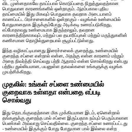
விட முன்னதாகவே தாய்ப்பால் கொடுப்பதை நிறுத்துவதற்கான
பொதுவான காரணங்களில் ஒன்றாகும். ஆரம்பகால புதிய
தாய்மையில் இது மிகவும் பொதுவாக தவறாக அடையாளம்
காணப்பட்ட பிரச்சனைகளில் ஒன்றாகும் - வழங்கல் உண்மையில்
போதுமானதாக இருக்கும்போது அடிக்கடி உணரப்படுகிறது,
எப்போதாவது உண்மையாக இருந்தாலும், தவறான
காரணத்திற்காகவும், மற்றும் பல தயாரிப்புகள் மற்றும் மருந்துகளின்
கணிசமான தொழில்துறையால் சூழப்பட்டுள்ளது.
இந்த வழிகாட்டியானது இரைச்சலைக் குறைத்து, உண்மையில்
குறைந்த சப்ளை என்றால் என்ன, அதற்கு என்ன காரணம் மற்றும்
அதை நிவர்த்தி செய்வது பற்றி ஆதாரம் என்ன சொல்கிறது என்பது
பற்றிய துல்லியமான, பயனுள்ள தகவல்களை உங்களுக்கு வழங்க
முயற்சிக்கிறது.
முதலில்: உங்கள் சப்ளை உண்மையில்
குறைவாக உள்ளதா என்பதை எப்படி
சொல்வது
இது தொடங்குவதற்கான மிக முக்கியமான இடம், ஏனென்றால்
தங்களுக்கு குறைந்த பால் சப்ளை இருப்பதாக நம்பும் பெரும்பாலான
பெண்கள் அவ்வாறு செய்வதில்லை. குறைந்த சப்ளை உணரப்பட்டது
- உண்மையில் இருக்கும் போது போதுமான பால் இல்லை என்ற