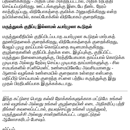
பதிலளிக்கிறது - அதிக பால் அகற்றப்பட்டால், அதிக உற்பத்தி
செய்யப்படுகிறது. ஊட்டங்களுக்கு இடையே நீண்ட நேரம்
காத்திருப்பது, விநியோகத்தை குவிக்க அனுமதிக்கிறது என்ற
நம்பிக்கையில், காலப்போக்கில் விநியோகம் குறைகிறது.
மருத்துவக் குறிப்பு இல்லாமல் ஃபார்முலா கூடுதல்
மருத்துவரீதியில் குறிப்பிடப்படாத ஃபார்முலா கூடுதல் மார்பகத்
தூண்டுதலைக் குறைக்கிறது, விநியோகத்தைக் குறைக்கிறது,
மேலும் முழு தாய்ப்பால் கொடுப்பதை கடினமாக்குகிறது.
குழந்தைகளின் குறிப்பிடத்தக்க எடை இழப்புக்கு, குறிப்பிட்ட
மருத்துவ நிலைமைகளுக்கு, பிரத்தியேகமாக தாய்ப்பால் கொடுக்க
முடியாத அல்லது தேர்வு செய்ய முடியாத தாய்மார்களுக்கு - சில
சமயங்களில் சப்ளிமென்ட் உண்மையிலேயே அவசியமானது -
ஆனால் வழங்கல் உண்மையில் குறைவாக உள்ளதா என்பதை
மதிப்பீடு செய்யாமல் குறைந்த சப்ளை பற்றிய கருத்துக்கு இது
முதல் பிரதிபலிப்பாக இருக்கக்கூடாது.
இந்த கட்டுரை பொது கல்வி நோக்கங்களுக்காக மட்டுமே. உங்கள்
பால் வழங்கல் அல்லது உங்கள் குழந்தையின் எடை அதிகரிப்பு பற்றி
நீங்கள் கவலைப்பட்டால், தயவுசெய்து உங்கள் மருத்துவர்,
மருத்துவச்சி அல்லது சான்றளிக்கப்பட்ட பாலூட்டுதல்
ஆலோசகரிடம் பேசவும்.
கர்ப்பம்