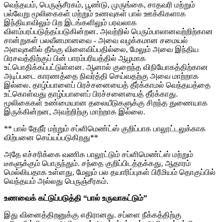
வெந்தயம், பெருஞ்சீரகம், பூண்டு, முருங்கை, சாதவரி மற்றும்
பல்வேறு மூலிகைகள் மற்றும் உணவுகள் பால் ஊக்கிகளாக
இந்தியாவிலும் பிற இடங்களிலும் பரவலாக
விளம்பரப்படுத்தப்படுகின்றன. அவற்றில் பெரும்பாலானவற்றிற்கான
சான்றுகள் பலவீனமானவை - அவை வழக்கமான சமையல்
அளவுகளில் தீங்கு விளைவிப்பதில்லை, மேலும் அவை இந்திய
பிரசவத்திற்குப் பின் பாரம்பரியத்தில் ஆழமாக
உட்பொதிக்கப்பட்டுள்ளன. ஆனால் குறைந்த விநியோகத்திற்கான
அடிப்படை காரணத்தை நிவர்த்தி செய்வதற்கு அவை மாற்றாக
இல்லை. தாழ்ப்பாளைப் பிரச்சனையைத் தீர்க்காமல் வெந்தயத்தை
உட்கொள்வது தாழ்ப்பாளைப் பிரச்சனையைத் தீர்க்காது.
மூலிகைகள் உண்மையான தலையீடுகளுக்கு சிறந்த துணையாக
இருக்கின்றன, அவற்றிற்கு மாற்றாக இல்லை.
** பால் தேநீர் மற்றும் சப்ளிமெண்ட்ஸ் குறிப்பாக பாலூட்டலுக்காக
விற்பனை செய்யப்படுகிறது**
அதே எச்சரிக்கை வணிக பாலூட்டும் சப்ளிமெண்ட்ஸ் மற்றும்
டீகளுக்கும் பொருந்தும். சந்தை குறிப்பிடத்தக்கது, ஆதாரம்
மெல்லியதாக உள்ளது, மேலும் பல தயாரிப்புகள் பிரீமியம் தொகுப்பில்
வெந்தயம் அல்லது பெருஞ்சீரகம்.
உணவைக் கட்டுப்படுத்தி “பால் உருவாகட்டும்”
இது வினைத்திறனுக்கு எதிரானது. சப்ளை நீக்கத்திற்கு