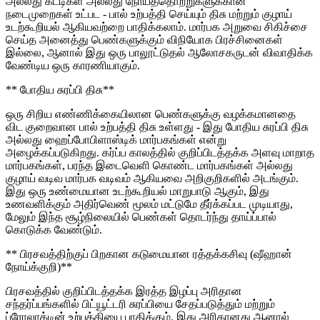
அல்லது கட்டிகள் அல்லது நோய்த்தொற்றுகளுக்கான
நடைமுறைகள் உட்பட - பால் உற்பத்தி செய்யும் திசு மற்றும் குழாய்
உடற்கூறியல் ஆகியவற்றை பாதிக்கலாம். மார்பக அறுவை சிகிச்சை
செய்த அனைத்து பெண்களுக்கும் விநியோக பிரச்சினைகள்
இல்லை, ஆனால் இது ஒரு பாலூட்டுதல் ஆலோசகருடன் விவாதிக்க
வேண்டிய ஒரு காரணியாகும்.
** போதிய சுரப்பி திசு**
ஒரு சிறிய எண்ணிக்கையிலான பெண்களுக்கு வழக்கமானதை
விட குறைவான பால் உற்பத்தி திசு உள்ளது - இது போதிய சுரப்பி திசு
அல்லது ஹைப்போபிளாஸ்டிக் மார்பகங்கள் என்று
அழைக்கப்படுகிறது. கர்ப்ப காலத்தில் குறிப்பிடத்தக்க அளவு மாறாத
மார்பகங்கள், பரந்த இடைவெளி கொண்ட மார்பகங்கள் அல்லது
குழாய் வடிவ மார்பக வடிவம் ஆகியவை அறிகுறிகளில் அடங்கும்.
இது ஒரு உண்மையான உடற்கூறியல் மாறுபாடு ஆகும், இது
உணவளிக்கும் அதிர்வெண் மூலம் மட்டுமே தீர்க்கப்பட முடியாது,
மேலும் இந்த சூழ்நிலையில் பெண்கள் தொடர்ந்து தாய்ப்பால்
கொடுக்க வேண்டும்.
** பிரசவத்திற்குப் பிறகான கடுமையான ரத்தக்கசிவு (ஷீஹான்
நோய்க்குறி)**
பிரசவத்தில் குறிப்பிடத்தக்க இரத்த இழப்பு அரிதான
சந்தர்ப்பங்களில் பிட்யூட்டரி சுரப்பியை சேதப்படுத்தும் மற்றும்
ப்ரோலாக்டின் உற்பத்தியை பாதிக்கும். இது அரிதானது ஆனால்