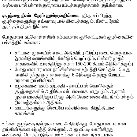
அல்லது பால் பற்றாக்குறையை நம்பத்தகுந்ததாகக் குறிக்காது.
குழந்தை நீண்ட நேரம் தூங்குவதில்லை.
புதிதாகப் பிறந்த
குழந்தைகளுக்கு எவ்வளவு பால் கிடைத்தாலும், நீண்ட நேரம்
தூங்கும் திறன் இல்லை.
போதுமான உட்கொள்ளலின் நம்பகமான குறிகாட்டிகள் குழந்தையின்
பக்கத்தில் உள்ளன:
சரியான முறையில் எடை அதிகரிப்பு (பிறப்பு எடை பொதுவாக
இரண்டு வாரங்களில் மீண்டும் பெறப்படும், பின்னர் முதல்
மாதங்களில் வாரத்திற்கு சுமார் 150-200 கிராம் அதிகரிக்கும்)
போதுமான ஈரமான நாப்கின்களை உற்பத்தி செய்தல் - 5 வது
நாளிலிருந்து ஒரு நாளைக்கு 6 அல்லது அதற்கு மேற்பட்ட
ஈரமான நாப்கின்கள்
வழக்கமான மலம் உற்பத்தி - தாய்ப்பால் கொடுக்கும்
குழந்தைகளில் அதிர்வெண் பரவலாக மாறுபடும், ஆனால்
முதல் மாதத்திற்குப் பிறகு அதிர்வெண்ணை விட நிறம் மற்றும்
நிலைத்தன்மை அதிகம்.
ஊட்டங்களுக்கு இடையே எச்சரிக்கை, திருப்தியான
காலங்கள்
உங்கள் குழந்தை நன்றாக எடை அதிகரித்து, போதுமான ஈரமான
நாப்கின்களை உற்பத்தி செய்தால், அது எப்படி உணர்கிறது
என்பதைப் பொருட்படுத்தாமல் உங்கள் சப்ளை நிச்சயமாக