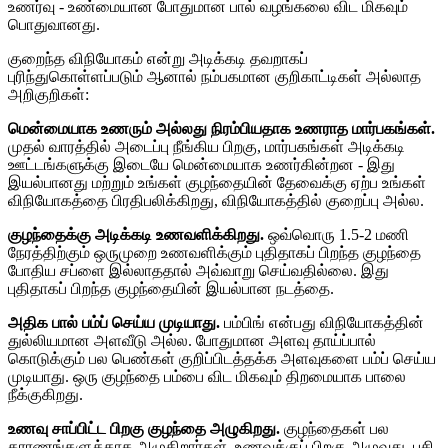
உணர்வு - உண்மையான போதுமான பால் வழங்கலை விட மிகவும்
பொதுவானது.
குறைந்த விநியோகம் என்று அடிக்கடி தவறாகப்
புரிந்துகொள்ளப்படும் ஆனால் நம்பகமான குறிகாட்டிகள் அல்லாத
அறிகுறிகள்:
மென்மையாக உணரும் அல்லது நிரம்பியதாக உணராத மார்பகங்கள்.
முதல் வாரத்தில் அடைப்பு நீங்கிய பிறகு, மார்பகங்கள் அடிக்கடி
ஊட்டங்களுக்கு இடையே மென்மையாக உணர்கின்றன - இது
இயல்பானது மற்றும் உங்கள் குழந்தையின் தேவைக்கு ஏற்ப உங்கள்
விநியோகத்தை பிரதிபலிக்கிறது, விநியோகத்தில் குறைப்பு அல்ல.
குழந்தைக்கு அடிக்கடி உணவளிக்கிறது.
ஒவ்வொரு 1.5-2 மணி
நேரத்திற்கும் ஒருமுறை உணவளிக்கும் புதிதாகப் பிறந்த குழந்தை
போதிய சப்ளை இல்லாததால் அவ்வாறு செய்வதில்லை. இது
புதிதாகப் பிறந்த குழந்தையின் இயல்பான நடத்தை.
அதிக பால் பம்ப் செய்ய முடியாது.
பம்பிங் என்பது விநியோகத்தின்
துல்லியமான அளவீடு அல்ல. போதுமான அளவு தாய்ப்பால்
கொடுக்கும் பல பெண்கள் குறிப்பிடத்தக்க அளவுகளை பம்ப் செய்ய
முடியாது. ஒரு குழந்தை பம்பை விட மிகவும் திறமையாக பாலை
நீக்குகிறது.
உணவு சாப்பிட்ட பிறகு குழந்தை அழுகிறது.
குழந்தைகள் பல
காரணங்களுக்காக அழுகிறார்கள். உணவுக்குப் பிறகு அழுவது, பசி