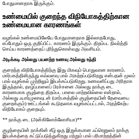
போதுமானதாக இருக்கும்.
உண்மையில் குறைந்த விநியோகத்திற்கான
உண்மையான காரணங்கள்
வழங்கல் உண்மையிலேயே போதுமானதாக இல்லாதபோது, ​​
எப்போதும் ஒரு குறிப்பிட்ட காரணம் இருக்கும். திறம்பட நிவர்த்தி
செய்ய காரணத்தைப் புரிந்துகொள்வது அவசியம்.
அடிக்கடி அல்லது பயனற்ற உணவு அல்லது உந்தி
குறைந்த விநியோகத்திற்கு இது மிகவும் பொதுவான காரணம்.
மார்பகத்திலிருந்து எவ்வளவு பால் அகற்றப்படுகிறது என்பதன் மூலம்
பால் வழங்கல் முற்றிலும் இயக்கப்படுகிறது. உணவளிப்பது அரிதாக
இருந்தால், தாழ்ப்பாளைப் பிரச்சனை அல்லது நாக்கு டை
காரணமாக குழந்தை திறம்பட பாலை மாற்றவில்லை என்றால்,
அல்லது ஃபார்முலாவுடன் (மார்பகத்தில் குழந்தையின் தேவையை
குறைக்கும்) ஊட்டங்கள் கூடுதலாக வழங்கப்பட்டால், அதற்கேற்ப
விநியோகம் குறையும்.
** நாக்கு டை (அன்கிலோக்லோசியா)**
குழந்தையின் நாக்கின் கீழ் ஒரு இறுக்கமான ஃப்ரெனுலம் நாக்கு
இயக்கத்தை கட்டுப்படுத்துகிறது மற்றும் பால் பரிமாற்றத்தின்