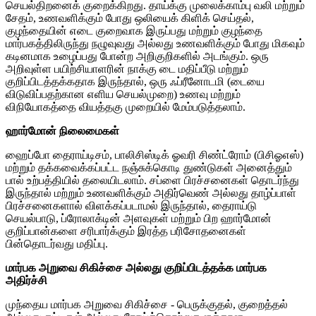
செயல்திறனைக் குறைக்கிறது. தாய்க்கு முலைக்காம்பு வலி மற்றும்
சேதம், உணவளிக்கும் போது ஒலியைக் கிளிக் செய்தல்,
குழந்தையின் எடை குறைவாக இருப்பது மற்றும் குழந்தை
மார்பகத்திலிருந்து நழுவுவது அல்லது உணவளிக்கும் போது மிகவும்
கடினமாக உழைப்பது போன்ற அறிகுறிகளில் அடங்கும். ஒரு
அறிவுள்ள பயிற்சியாளரின் நாக்கு டை மதிப்பீடு மற்றும்
குறிப்பிடத்தக்கதாக இருந்தால், ஒரு ஃப்ரீனோடமி (டையை
விடுவிப்பதற்கான எளிய செயல்முறை) உணவு மற்றும்
விநியோகத்தை வியத்தகு முறையில் மேம்படுத்தலாம்.
ஹார்மோன் நிலைமைகள்
ஹைப்போ தைராய்டிசம், பாலிசிஸ்டிக் ஓவரி சிண்ட்ரோம் (பிசிஓஎஸ்)
மற்றும் தக்கவைக்கப்பட்ட நஞ்சுக்கொடி துண்டுகள் அனைத்தும்
பால் உற்பத்தியில் தலையிடலாம். சப்ளை பிரச்சனைகள் தொடர்ந்து
இருந்தால் மற்றும் உணவளிக்கும் அதிர்வெண் அல்லது தாழ்ப்பாள்
பிரச்சனைகளால் விளக்கப்படாமல் இருந்தால், தைராய்டு
செயல்பாடு, ப்ரோலாக்டின் அளவுகள் மற்றும் பிற ஹார்மோன்
குறிப்பான்களை சரிபார்க்கும் இரத்த பரிசோதனைகள்
பின்தொடர்வது மதிப்பு.
மார்பக அறுவை சிகிச்சை அல்லது குறிப்பிடத்தக்க மார்பக
அதிர்ச்சி
முந்தைய மார்பக அறுவை சிகிச்சை - பெருக்குதல், குறைத்தல்