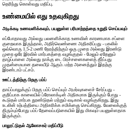
தெரிந்து கொள்வது மதிப்பு.
உண்மையில் எது உதவுகிறது
அடிக்கடி உணவளிக்கவும், பயனுள்ள பரிமாற்றத்தை உறுதி செய்யவும்
எப்போதாவது அல்லது பலனளிக்காத உணவின் காரணமாக சப்ளை
குறைவாக இருந்தால், அதிர்வெண்ணை அதிகரிப்பது - பகலில்
ஒவ்வொரு 1.5-2 மணி நேரத்திற்கும் ஒரு முறை அல்லது இரண்டு
முறை ஒரே இரவில் மார்பகத்தை வழங்குதல் - மேலும் ஏதேனும்
தாழ்ப்பாளை அல்லது நாக்கு டை பிரச்சனைகளைத் தீர்ப்பது
முதன்மையான தலையீடு ஆகும். மற்ற அனைத்தும் இதற்கு
இரண்டாம் பட்சம்.
ஊட்டத்திற்கு பிறகு பம்ப்
தாய்ப்பாலுக்குப் பிறகு பம்ப் செய்யும் அமர்வுகளைச் சேர்ப்பது -
குறிப்பாக காலையில் ப்ரோலாக்டின் அதிகமாக இருக்கும் போது -
கூடுதல் மார்பக தூண்டுதல் மற்றும் வடிகால் வழங்குகிறது, இது
உடலின் உற்பத்தியை அதிகரிக்க சமிக்ஞை செய்கிறது. வேலைக்குத்
திரும்பும்போது பம்ப் தேவைப்படுகையில் இது மிகவும் பயனுள்ளதாக
இருக்கும்.
பாலூட்டுதல் ஆலோசகர் மதிப்பீடு