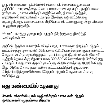
ஒரு திறமையான ஐபிசிஎல்சி சப்ளை பிரச்சனைகளுக்கான
குறிப்பிட்ட காரணத்தை அடையாளம் காண முடியும் - தாழ்ப்பாளை,
நாக்கு டை, உணவளிக்கும் அதிர்வெண், நிலைப்படுத்தல்,
ஹார்மோன் காரணிகள் - மற்றும் இலக்கு வழிகாட்டுதலை
வழங்குகிறது. உண்மையான விநியோக சிரமங்களுக்கு இது மிகவும்
பயனுள்ள முதலீடு.
** ஊட்டச்சத்து குறைபாடு மற்றும் நீரேற்றத்தை நிவர்த்தி
செய்யுங்கள் **
குறிப்பிடத்தக்க கலோரிக் கட்டுப்பாடு, மோசமான நீரேற்றம் மற்றும்
ஊட்டச்சத்து குறைபாடு ஆகியவை விநியோகத்தைக் குறைக்கலாம்.
போதுமான அளவு உண்ணுதல் - தாய்ப்பாலூட்டுதல் உங்கள் தினசரி
ஆற்றல் தேவைக்கு தோராயமாக 300-500 கிலோகலோரி சேர்க்கிறது
- மற்றும் போதுமான திரவம் குடிப்பது விநியோகத்தை ஆதரிக்கிறது.
இது அதிக அளவு தண்ணீரை கட்டாயப்படுத்தி குடிப்பதை
அர்த்தப்படுத்துவதில்லை; நீரேற்றம் மற்றும் போதுமான அளவு
சாப்பிடுவது.
எது உண்மையில் உதவாது
கேலக்டாகோக்ஸ் (பால் அதிகரிக்கும் உணவுகள் மற்றும்
மூலிகைகள்) முதன்மை தீர்வாக