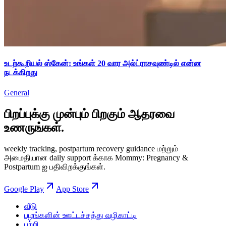
உடற்கூறியல் ஸ்கேன்: உங்கள் 20 வார அல்ட்ராசவுண்டில் என்ன
நடக்கிறது
General
பிறப்புக்கு முன்பும் பிறகும் ஆதரவை
உணருங்கள்.
weekly tracking, postpartum recovery guidance மற்றும்
அமைதியான daily support க்காக Mommy: Pregnancy &
Postpartum ஐ பதிவிறக்குங்கள்.
Google Play
App Store
வீடு
பழங்களின் ஊட்டச்சத்து வழிகாட்டி
பற்றி