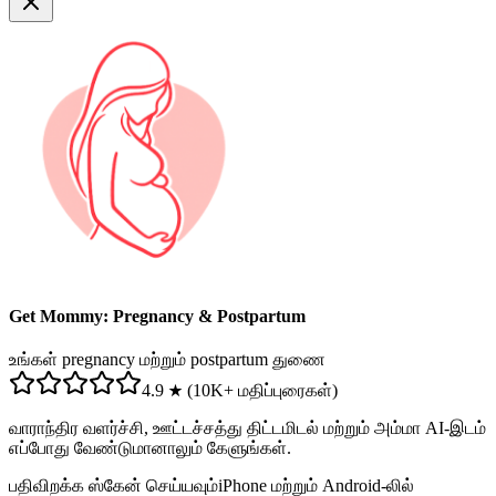
Get Mommy: Pregnancy & Postpartum
உங்கள் pregnancy மற்றும் postpartum துணை
4.9 ★ (10K+ மதிப்புரைகள்)
வாராந்திர வளர்ச்சி, ஊட்டச்சத்து திட்டமிடல் மற்றும் அம்மா AI-இடம்
எப்போது வேண்டுமானாலும் கேளுங்கள்.
பதிவிறக்க ஸ்கேன் செய்யவும்
iPhone மற்றும் Android-லில்