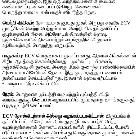
செயல்முறையாகும். இது ஒரு மருத்துவமனை அமைப்பில்
கண்காணிப்புடன் செய்யப்படுகிறது, நிலைமைகள்
பொருத்தமானவை என்பதைச் சரிபார்த்த பிறகு.
வெற்றி விகிதம்:
தோராயமாக ஐம்பது முதல் அறுபது சதவீத ECV
முயற்சிகள் வெற்றி பெற்றுள்ளன. வெற்றி விகிதம் தனிப்பட்ட
குழந்தையின் நிலை, அம்னோடிக் திரவத்தின் அளவு,
நஞ்சுக்கொடியின் நிலை மற்றும் வழங்குநரின் அனுபவம்
ஆகியவற்றைப் பொறுத்து மாறுபடும்.
பாதுகாப்பு:
ECV பொதுவாக பாதுகாப்பானது, ஆனால் சிக்கல்களின்
சிறிய ஆபத்தை கொண்டுள்ளது - முன்கூட்டிய பிரசவம்,
நஞ்சுக்கொடி சீர்குலைவு அல்லது மிகக் குறைந்த எண்ணிக்கையில்
அவசரகால சிசேரியன் தேவை. இது ஒரு மருத்துவமனையில்
துல்லியமாக செய்யப்படுகிறது, இதனால் அவை ஏற்பட்டால்
உடனடியாக நிர்வகிக்கப்படும்.
நேரம்:
பொதுவாக முப்பத்தி ஏழு மற்றும் முப்பத்தி எட்டு
வாரங்களுக்கு இடையில் வழங்கப்படும். முப்பத்தாறு வாரங்களுக்குப்
பிறகு முயற்சி செய்யலாம்.
ECV தோல்வியுற்றால் அல்லது வழங்கப்படாவிட்டால்:
விருப்பங்கள்
திட்டமிடப்பட்ட சிசேரியன் அல்லது குறிப்பாக பயிற்சி பெற்ற
வழங்குநர்களைக் கொண்ட மையங்களில், திட்டமிடப்பட்ட யோனி
ப்ரீச் பிரசவம். உங்கள் வசதியில் எது பொருத்தமானது என்று உங்கள்
வழங்குநர் ஆலோசனை கூறுவார்.