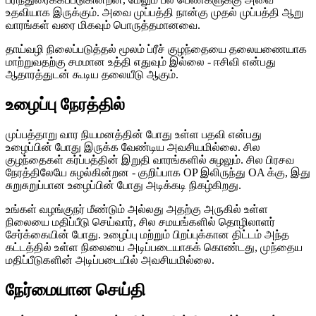
உதவியாக இருக்கும். அவை முப்பத்தி நான்கு முதல் முப்பத்தி ஆறு
வாரங்கள் வரை மிகவும் பொருத்தமானவை.
தாய்வழி நிலைப்படுத்தல் மூலம் ப்ரீச் குழந்தையை தலையணையாக
மாற்றுவதற்கு சமமான உத்தி எதுவும் இல்லை - ஈசிவி என்பது
ஆதாரத்துடன் கூடிய தலையீடு ஆகும்.
உழைப்பு நேரத்தில்
முப்பத்தாறு வார நியமனத்தின் போது உள்ள பதவி என்பது
உழைப்பின் போது இருக்க வேண்டிய அவசியமில்லை. சில
குழந்தைகள் கர்ப்பத்தின் இறுதி வாரங்களில் சுழலும். சில பிரசவ
நேரத்திலேயே சுழல்கின்றன - குறிப்பாக OP இலிருந்து OA க்கு, இது
சுறுசுறுப்பான உழைப்பின் போது அடிக்கடி நிகழ்கிறது.
உங்கள் வழங்குநர் மீண்டும் அல்லது அதற்கு அருகில் உள்ள
நிலையை மதிப்பீடு செய்வார், சில சமயங்களில் தொழிலாளர்
சேர்க்கையின் போது. உழைப்பு மற்றும் பிறப்புக்கான திட்டம் அந்த
கட்டத்தில் உள்ள நிலையை அடிப்படையாகக் கொண்டது, முந்தைய
மதிப்பீடுகளின் அடிப்படையில் அவசியமில்லை.
நேர்மையான செய்தி