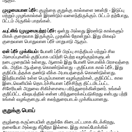
ஆகும்.
முழுமையான ப்ரீச்:
குழந்தை குறுக்கு கால்களை ஊன்றி - இடுப்பு
மற்றும் முழங்கால்கள் இரண்டும் வளைந்திருக்கும். பிட்டம் தற்போது,
​​பிட்டம் அருகில் பாதங்கள்.
ஃபுட்லிங் (முழுமையற்ற) ப்ரீச்:
ஒன்று அல்லது இரண்டு கால்களும்
மிகக் குறைவாக இருக்கும், முதலில் தோன்றும். இது மிகவும்
குறைவான பொதுவான ப்ரீச் மாறுபாடு ஆகும்.
ஏன் ப்ரீச் முக்கியம்:
யோனி ப்ரீச் பிறப்பு சாத்தியம் மற்றும் சில
அமைப்புகளில் குறிப்பாக பயிற்சி பெற்ற வழங்குநர்களுடன்
நடைமுறையில் உள்ளது, ஆனால் இது யோனி செபாலிக் பிரசவத்தை
விட அதிக ஆபத்தை கொண்டுள்ளது - குறிப்பாக கால் ப்ரீச், இது
குறிப்பிடத்தக்க தண்டு வீக்க அபாயத்தைக் கொண்டுள்ளது.
இந்தியாவில் உள்ள பெரும்பாலான வழங்குநர்கள், குறிப்பிட்ட கால
இடைவெளியில் தொடர்ச்சியான ப்ரீச்சிற்கு திட்டமிடப்பட்ட
சிசேரியன் அறுவை சிகிச்சையை பரிந்துரைக்கின்றனர். உங்கள்
குறிப்பிட்ட விஷயத்தில் என்ன பரிந்துரைக்கப்படுகிறது என்பது பற்றி
உங்கள் வழங்குனருடன் கலந்துரையாடல் முக்கியமானது.
குறுக்கு பொய்
குழந்தை கருப்பையின் குறுக்கே கிடைமட்டமாக கிடக்கிறது,
தலையோ அல்லது கீழ்தோ இல்லை. இது காலப்போக்கில்