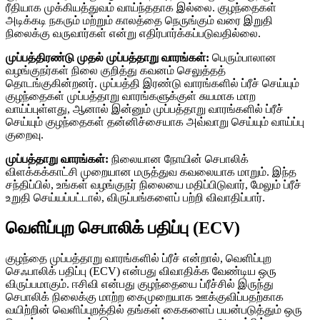
ரீதியாக முக்கியத்துவம் வாய்ந்ததாக இல்லை. குழந்தைகள்
அடிக்கடி நகரும் மற்றும் காலத்தை நெருங்கும் வரை இறுதி
நிலைக்கு வருவார்கள் என்று எதிர்பார்க்கப்படுவதில்லை.
முப்பத்திரண்டு முதல் முப்பத்தாறு வாரங்கள்:
பெரும்பாலான
வழங்குநர்கள் நிலை குறித்து கவனம் செலுத்தத்
தொடங்குகின்றனர். முப்பத்தி இரண்டு வாரங்களில் ப்ரீச் செய்யும்
குழந்தைகள் முப்பத்தாறு வாரங்களுக்குள் சுயமாக மாற
வாய்ப்புள்ளது, ஆனால் இன்னும் முப்பத்தாறு வாரங்களில் ப்ரீச்
செய்யும் குழந்தைகள் தன்னிச்சையாக அவ்வாறு செய்யும் வாய்ப்பு
குறைவு.
முப்பத்தாறு வாரங்கள்:
நிலையான நோயின் செபாலிக்
விளக்கக்காட்சி முறையான மருத்துவ கவலையாக மாறும். இந்த
சந்திப்பில், உங்கள் வழங்குநர் நிலையை மதிப்பிடுவார், மேலும் ப்ரீச்
உறுதி செய்யப்பட்டால், விருப்பங்களைப் பற்றி விவாதிப்பார்.
வெளிப்புற செபாலிக் பதிப்பு (ECV)
குழந்தை முப்பத்தாறு வாரங்களில் ப்ரீச் என்றால், வெளிப்புற
செஃபாலிக் பதிப்பு (ECV) என்பது விவாதிக்க வேண்டிய ஒரு
விருப்பமாகும். ஈசிவி என்பது குழந்தையை ப்ரீச்சில் இருந்து
செபாலிக் நிலைக்கு மாற்ற கைமுறையாக ஊக்குவிப்பதற்காக
வயிற்றின் வெளிப்புறத்தில் தங்கள் கைகளைப் பயன்படுத்தும் ஒரு