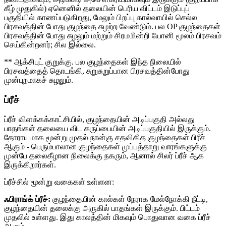
கீழ் முதுகில்) ஏனெனில் தலையின் பெரிய விட்டம் இடுப்புப்
பகுதியில் காணப்படுகிறது, மேலும் பிறப்பு கால்வாயில் செல்ல
பிரசவத்தின் போது குழந்தை சுழற்ற வேண்டும். பல OP குழந்தைகள்
பிரசவத்தின் போது சுழலும் மற்றும் சிரமமின்றி யோனி மூலம் பிரசவம்
செய்கின்றனர்; சில இல்லை.
** ஆக்சிபுட் குறுக்கு. பல குழந்தைகள் இந்த நிலையில்
பிரசவத்தைத் தொடங்கி, சுறுசுறுப்பான பிரசவத்தின்போது
முன்புறமாகச் சுழலும்.
ப்ரீச்
ப்ரீச் விளக்கக்காட்சியில், குழந்தையின் அடிப்பகுதி அல்லது
பாதங்கள் தலையை விட கருப்பையின் அடிப்பகுதியில் இருக்கும்.
தோராயமாக மூன்று முதல் நான்கு சதவிகித குழந்தைகள் பிரீச்
ஆகும் - பெரும்பாலான குழந்தைகள் முப்பத்தாறு வாரங்களுக்கு
முன்பே தலைகீழான நிலைக்கு நகரும், ஆனால் சிலர் ப்ரீச் ஆக
இருக்கிறார்கள்.
ப்ரீச்சில் மூன்று வகைகள் உள்ளன:
ஃபிராங்க் ப்ரீச்:
குழந்தையின் கால்கள் நேராக மேல்நோக்கி நீட்டி,
குழந்தையின் தலைக்கு அருகில் பாதங்கள் இருக்கும். பிட்டம்
முதலில் உள்ளது. இது காலத்தின் மிகவும் பொதுவான வகை ப்ரீச்