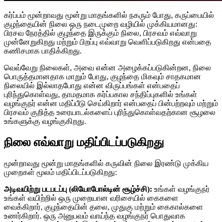
கர்ப்பம் மூன்றாவது மூன்று மாதங்களில் நகரும் போது, ​​கருப்பையில்
குழந்தையின் நிலை ஒரு நடைமுறை வழியில் முக்கியமானது:
பிரசவ நேரத்தில் குழந்தை இருக்கும் நிலை, பிரசவம் எவ்வாறு
முன்னேறுகிறது மற்றும் பிறப்பு எவ்வாறு வெளிப்படுகிறது என்பதை
கணிசமாக பாதிக்கிறது.
வெவ்வேறு நிலைகள், அவை என்ன அழைக்கப்படுகின்றன, நிலை
பொருத்தமானதாக மாறும் போது, ​​குழந்தை மிகவும் சாதகமான
நிலையில் இல்லாதபோது என்ன விருப்பங்கள் என்பதைப்
புரிந்துகொள்வது, தாமதமாக கர்ப்பகால சந்திப்புகளில் உங்கள்
வழங்குநர் என்ன மதிப்பீடு செய்கிறார் என்பதைப் பின்பற்றவும் மற்றும்
பிரசவம் குறித்த உரையாடல்களைப் புரிந்துகொள்வதற்கான சூழலை
உங்களுக்கு வழங்குகிறது.
நிலை எவ்வாறு மதிப்பிடப்படுகிறது
மூன்றாவது மூன்று மாதங்களில் கருவின் நிலை இரண்டு முக்கிய
முறைகள் மூலம் மதிப்பிடப்படுகிறது:
அடிவயிற்று படபடப்பு (லியோபோல்டின் சூழ்ச்சி):
உங்கள் வழங்குநர்
உங்கள் வயிற்றில் ஒரு முறையான வரிசையில் கைகளை
வைக்கிறார், குழந்தையின் தலை, முதுகு மற்றும் கைகால்களை
உணர்கிறார். ஒரு அனுபவம் வாய்ந்த வழங்குநர் பொதுவாக