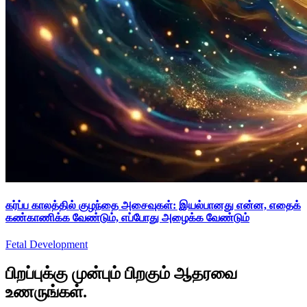
கர்ப்ப காலத்தில் குழந்தை அசைவுகள்: இயல்பானது என்ன, எதைக்
கண்காணிக்க வேண்டும், எப்போது அழைக்க வேண்டும்
Fetal Development
பிறப்புக்கு முன்பும் பிறகும் ஆதரவை
உணருங்கள்.