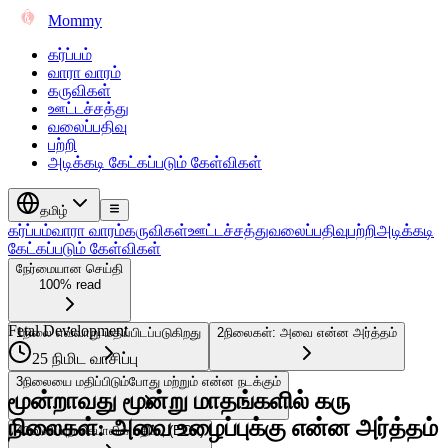
Mommy
கர்ப்பம்
வாரா வாரம்
கருவிகள்
ஊட்டச்சத்து
வலைப்பதிவு
பற்றி
அடிக்கடி கேட்கப்படும் கேள்விகள்
தமிழ்
கர்ப்பம்
வாரா வாரம்
கருவிகள்
ஊட்டச்சத்து
வலைப்பதிவு
பற்றி
அடிக்கடி
கேட்கப்படும் கேள்விகள்
நேர்மையான செய்தி
100% read
Fetal Development
1
நிலை எவ்வாறு மதிப்பிடப்படுகிறது
2
நிலைகள்: அவை என்ன அர்த்தம்
25 நிமிட வாசிப்பு
3
நிலையை மதிப்பிடும்போது மற்றும் என்ன நடக்கும்
மூன்றாவது மூன்று மாதங்களில் கரு
நிலைகள்: அவை உழைப்புக்கு என்ன அர்த்தம்
4
வெளிப்புற செபாலிக் பதிப்பு (ECV)