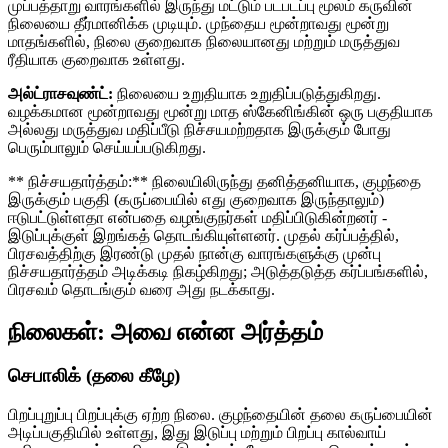
முப்பத்தாறு வாரங்களில் இருந்து மட்டும் படபடப்பு மூலம் கருவின்
நிலையை தீர்மானிக்க முடியும். முந்தைய மூன்றாவது மூன்று
மாதங்களில், நிலை குறைவாக நிலையானது மற்றும் மருத்துவ
ரீதியாக குறைவாக உள்ளது.
அல்ட்ராசவுண்ட்:
நிலையை உறுதியாக உறுதிப்படுத்துகிறது.
வழக்கமான மூன்றாவது மூன்று மாத ஸ்கேனிங்கின் ஒரு பகுதியாக
அல்லது மருத்துவ மதிப்பீடு நிச்சயமற்றதாக இருக்கும் போது
பெரும்பாலும் செய்யப்படுகிறது.
** நிச்சயதார்த்தம்:** நிலையிலிருந்து தனித்தனியாக, குழந்தை
இருக்கும் பகுதி (கருப்பையில் எது குறைவாக இருந்தாலும்)
ஈடுபட்டுள்ளதா என்பதை வழங்குநர்கள் மதிப்பிடுகின்றனர் -
இடுப்புக்குள் இறங்கத் தொடங்கியுள்ளனர். முதல் கர்ப்பத்தில்,
பிரசவத்திற்கு இரண்டு முதல் நான்கு வாரங்களுக்கு முன்பு
நிச்சயதார்த்தம் அடிக்கடி நிகழ்கிறது; அடுத்தடுத்த கர்ப்பங்களில்,
பிரசவம் தொடங்கும் வரை அது நடக்காது.
நிலைகள்: அவை என்ன அர்த்தம்
செபாலிக் (தலை கீழே)
பிறப்புறுப்பு பிறப்புக்கு ஏற்ற நிலை. குழந்தையின் தலை கருப்பையின்
அடிப்பகுதியில் உள்ளது, இது இடுப்பு மற்றும் பிறப்பு கால்வாய்