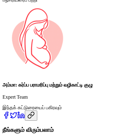
அம்மா: கர்ப்ப பராமரிப்பு மற்றும் வழிகாட்டி குழு
Expert Team
இந்தக் கட்டுரையைப் பகிரவும்
நீங்களும் விரும்பலாம்