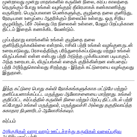
மூன்றாவது மூன்று மாதங்களில் கருவின் நிலை, கர்ப்ப காலத்தை
நெருங்கும் போது உங்கள் வழங்குநர் தீவிரமாகக் கண்காணித்து
வருகிறார். பெரும்பாலான பெண்களுக்கு, குழந்தை தலை குனிந்து,
நேரடியான உழைப்பை ஆதரிக்கும் நிலையில் உள்ளது. ஒரு சிறிய
குழுவிற்கு, ப்ரீச் அல்லது பிற நிலைகள் உள்ளன, மேலும் பிறப்புக்கான
திட்டம் இதைக் கணக்கிட வேண்டும்.
முப்பத்தாறு வாரங்களில் உங்கள் குழந்தை தலை
குனிந்திருக்கவில்லை என்றால், ஈசிவி பற்றி உங்கள் வழங்குனருடன்
உரையாடுவது, பிரசவத்திற்கு பரிந்துரைக்கப்படுவது மற்றும் உங்கள்
விருப்பங்கள் என்ன என்பது பற்றி அடுத்த முக்கியமான படியாகும்.
அந்த உரையாடல், விருப்பங்கள் எதைக் குறிக்கின்றன என்பதைப்
பற்றி அறிந்துகொள்வது சிறந்தது - இந்தக் கட்டுரையை வழங்குவது
இதுதான்.
இந்த கட்டுரை பொது கல்வி நோக்கங்களுக்காக மட்டுமே மற்றும்
தனிப்பயனாக்கப்பட்ட மருத்துவ ஆலோசனையை மாற்றாது. உங்கள்
குறிப்பிட்ட கர்ப்பத்தில் கருவின் நிலை மற்றும் பிறப்பு திட்டமிடல் பற்றி
எப்போதும் உங்கள் மருத்துவர், மருத்துவச்சி அல்லது தகுதிவாய்ந்த
சுகாதார நிபுணரிடம் ஆலோசிக்கவும்.
கர்ப்பம்
அறிகுறிகள்
வாரா வாரம்
ஊட்டச்சத்து
கருவிகள்
வலைப்பதிவு
ஆசிரியரைப் பற்றி