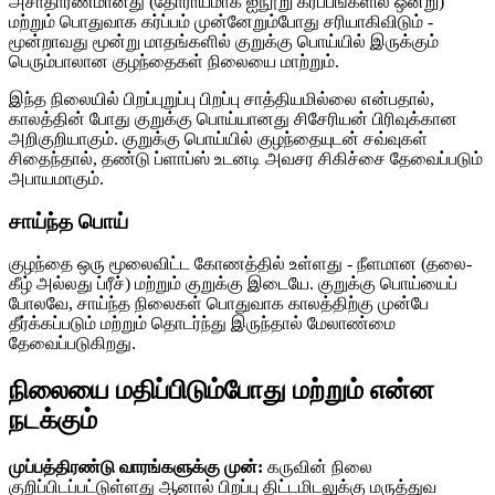
அசாதாரணமானது (தோராயமாக ஐநூறு கர்ப்பங்களில் ஒன்று)
மற்றும் பொதுவாக கர்ப்பம் முன்னேறும்போது சரியாகிவிடும் -
மூன்றாவது மூன்று மாதங்களில் குறுக்கு பொய்யில் இருக்கும்
பெரும்பாலான குழந்தைகள் நிலையை மாற்றும்.
இந்த நிலையில் பிறப்புறுப்பு பிறப்பு சாத்தியமில்லை என்பதால்,
காலத்தின் போது குறுக்கு பொய்யானது சிசேரியன் பிரிவுக்கான
அறிகுறியாகும். குறுக்கு பொய்யில் குழந்தையுடன் சவ்வுகள்
சிதைந்தால், தண்டு ப்ளாப்ஸ் உடனடி அவசர சிகிச்சை தேவைப்படும்
அபாயமாகும்.
சாய்ந்த பொய்
குழந்தை ஒரு மூலைவிட்ட கோணத்தில் உள்ளது - நீளமான (தலை-
கீழ் அல்லது ப்ரீச்) மற்றும் குறுக்கு இடையே. குறுக்கு பொய்யைப்
போலவே, சாய்ந்த நிலைகள் பொதுவாக காலத்திற்கு முன்பே
தீர்க்கப்படும் மற்றும் தொடர்ந்து இருந்தால் மேலாண்மை
தேவைப்படுகிறது.
நிலையை மதிப்பிடும்போது மற்றும் என்ன
நடக்கும்
முப்பத்திரண்டு வாரங்களுக்கு முன்:
கருவின் நிலை
குறிப்பிடப்பட்டுள்ளது ஆனால் பிறப்பு திட்டமிடலுக்கு மருத்துவ