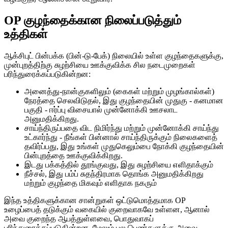
OP குழந்தைக்கான நிலைப்படுத்தும்
உத்திகள்
ஆக்சிபுட் பின்பக்க (பின்-டு-பேக்) நிலையில் உள்ள குழந்தைகளுக்கு,
முன்புறத்திற்கு சுழற்சியை ஊக்குவிக்க சில நடைமுறைகள்
பரிந்துரைக்கப்படுகின்றன:
அனைத்து-நான்குகளிலும் (கைகள் மற்றும் முழங்கால்கள்)
நேரத்தை செலவிடுதல், இது குழந்தையின் முதுகு - கனமான
பகுதி - ஈர்ப்பு விசையால் முன்னோக்கி ஊசலாட
அனுமதிக்கிறது.
சாய்ந்திருப்பதை விட நிமிர்ந்து மற்றும் முன்னோக்கி சாய்ந்து
உட்கார்ந்து - நீங்கள் பின்னால் சாய்ந்திருக்கும் நிலைகளைத்
தவிர்ப்பது, இது உங்கள் முதுகெலும்பை நோக்கி குழந்தையின்
பின்புறத்தை ஊக்குவிக்கிறது.
இடது பக்கத்தில் தூங்குவது, இது சுழற்சியை எளிதாக்கும்
நீச்சல், இது பம்ப் சுதந்திரமாக தொங்க அனுமதிக்கிறது
மற்றும் குழந்தை மிகவும் எளிதாக நகரும்
இந்த உத்திகளுக்கான சான்றுகள் ஒட்டுமொத்தமாக OP
உழைப்பைத் தடுக்கும் வகையில் குறைவாகவே உள்ளன, ஆனால்
அவை குறைந்த ஆபத்துள்ளவை, பொதுவாகப்
பரிந்துரைக்கப்படுகின்றன, மேலும் பல பெண்களுக்கு அவை