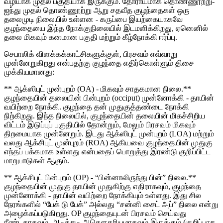
வழியாக முதல் பகுதியாக இருக்கும். தோராயமாக தொண்ணூற்று-
ஐந்து முதல் தொண்ணூற்று ஆறு சதவீத குழந்தைகள் ஒரு
தலைமுடி நிலையில் உள்ளன - கருப்பை இயற்கையாகவே
குழந்தையை இந்த நோக்குநிலையில் இடமளிக்கிறது, ஏனெனில்
தலை மிகவும் கனமான பகுதி மற்றும் கீழ்நோக்கி ஈர்ப்பு.
செபாலிக் விளக்கக்காட்சிகளுக்குள், பிரசவம் எவ்வாறு
முன்னேறுகிறது என்பதற்கு குழந்தை எதிர்கொள்ளும் திசை
முக்கியமானது:
** ஆக்ஸிபுட் முன்புறம் (OA) - மிகவும் சாதகமான நிலை.**
குழந்தையின் தலையின் பின்புறம் (occiput) முன்னோக்கி - தாயின்
வயிற்றை நோக்கி. குழந்தை தன் முதுகுத்தண்டை நோக்கி
நிற்கிறது. இந்த நிலையில், குழந்தையின் தலையின் மிகச்சிறிய
விட்டம் இடுப்புப் பகுதியில் தோன்றும், மேலும் பிரசவம் மிகவும்
திறமையாக முன்னேறும். இடது ஆக்ஸிபுட் முன்புறம் (LOA) மற்றும்
வலது ஆக்சிபுட் முன்புறம் (ROA) ஆகியவை குழந்தையின் முதுகு
எந்தப் பக்கமாக உள்ளது என்பதைப் பொறுத்து இரண்டு குறிப்பிட்ட
மாறுபாடுகள் ஆகும்.
** ஆக்சிபுட் பின்புறம் (OP) - “பின்னாலிருந்து பின்” நிலை.**
குழந்தையின் முதுகு தாயின் முதுகிற்கு எதிராகவும், குழந்தை
முன்னோக்கி - தாயின் வயிற்றை நோக்கியும் உள்ளது. இது சில
நேரங்களில் “பேக் டு பேக்” அல்லது “சன்னி சைட் அப்” நிலை என்று
அழைக்கப்படுகிறது. OP குழந்தையுடன் பிரசவம் செய்வது
நீண்டதாகவும், அடிக்கடி அசௌகரியமாகவும் இருக்கும் (குறிப்பாக