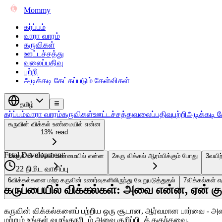
Mommy
கர்ப்பம்
வாரா வாரம்
கருவிகள்
ஊட்டச்சத்து
வலைப்பதிவு
பற்றி
அடிக்கடி கேட்கப்படும் கேள்விகள்
தமிழ்
கர்ப்பம்
வாரா வாரம்
கருவிகள்
ஊட்டச்சத்து
வலைப்பதிவு
பற்றி
அடிக்கடி க
கருவின் விக்கல் உண்மையில் என்ன
13% read
Fetal Development
1
கருவின் விக்கல் உண்மையில் என்ன
2
கரு விக்கல் ஆரம்பிக்கும் போது
3
வயிற
22 நிமிட வாசிப்பு
6
விக்கல்களை மற்ற கருவின் உணர்வுகளிலிருந்து வேறுபடுத்துதல்
7
விக்கல்கள் 
கருப்பையில் விக்கல்கள்: அவை என்ன, ஏன்
கருவின் விக்கல்களைப் பற்றிய ஒரு சூடான, ஆர்வமான பார்வை - அவ
மற்றும் உங்கள் வழங்குநரிடம் அவை குறிப்பிடத் தகுந்தவை.