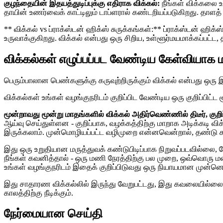
குழந்தையின் இதயத்துடிப்புக்கு எதிராக விக்கல்:
நீங்கள் விக்கலை உ
தாயின் உணர்வைக் காட்டிலும் டாப்ளரால் கண்டறியப்படுகிறது. தாளத்
** விக்கல் vs ப்ராக்ஸ்டன் ஹிக்ஸ் சுருக்கங்கள்:** ப்ராக்ஸ்டன் ஹ
உருவாக்குகிறது. விக்கல் என்பது ஒரு சிறிய, உள்ளூர்மயமாக்கப்பட்ட,
விக்கல்கள் எழுப்பப்பட வேண்டிய கேள்வியாக 
பெரும்பாலான பெண்களுக்கு கருவுற்றிருக்கும் விக்கல் என்பது ஒரு
விக்கல்கள் உங்கள் வழங்குநரிடம் குறிப்பிட வேண்டிய ஒரு குறிப்பிட்ட 
மூன்றாவது மூன்று மாதங்களில் விக்கல் அதிர்வெண்ணில் திடீர், குறிப
ஆய்வு செய்துள்ளன - குறிப்பாக, வழக்கத்திற்கு மாறாக அடிக்கடி வ
இருக்கலாம். முன்மொழியப்பட்ட வழிமுறை என்னவென்றால், தண்டு சுர
இது ஒரு உறுதியான மருத்துவக் கண்டுபிடிப்பாக நிறுவப்படவில்லை, ம
நீங்கள் கவனித்தால் - ஒரு மணி நேரத்திற்கு பல முறை, ஒவ்வொரு மணிநே
உங்கள் வழங்குநரிடம் இதைக் குறிப்பிடுவது ஒரு நியாயமான முன்னெ
இது சாதாரண விக்கல்லில் இருந்து வேறுபட்டது, இது கவலையில்லை. வ
காலத்திற்கு நீடிக்கும்.
நேர்மையான செய்தி