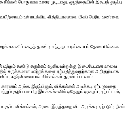
ாக நீங்கள் பொதுவாக உணர முடியாது. குழந்தையின் இதயத் துடிப்பு
ுழு வயிற்றையும் உள்ளடக்கிய வித்தியாசமான, மிகப் பெரிய உணர்வை
ஒன்றைக் கவனிப்பதைத் தாண்டி எந்த நடவடிக்கையும் தேவையில்லை.
க்கல் மற்றும் தண்டு சுருக்கம் ஆகியவற்றுக்கு இடையேயான உறவை
றத்தில் சுருக்கமான மாற்றங்களை ஏற்படுத்துவதற்கான அறிகுறியாக
ிப்பு எதிர்வினையால் விக்கல்கள் தூண்டப்படலாம்.
 காரணம் அல்ல. இருப்பினும், விக்கல்கள் அடிக்கடி ஏற்படுவதை
றும் குறிப்பாக பிற இயக்கங்களில் ஏதேனும் குறைப்பு ஏற்பட்டால்,
ாகும் - விக்கல்கள், அவை இருந்ததை விட அடிக்கடி ஏற்படும், நீண்ட