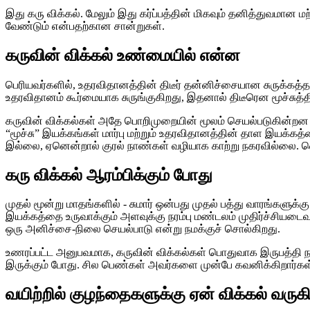
இது கரு விக்கல். மேலும் இது கர்ப்பத்தின் மிகவும் தனித்துவமான ம
வேண்டும் என்பதற்கான சான்றுகள்.
கருவின் விக்கல் உண்மையில் என்ன
பெரியவர்களில், உதரவிதானத்தின் திடீர் தன்னிச்சையான சுருக்கத்தால
உதரவிதானம் கூர்மையாக சுருங்குகிறது, இதனால் திடீரென மூச்சுத்தி
கருவின் விக்கல்கள் அதே பொறிமுறையின் மூலம் செயல்படுகின்றன - 
“மூச்சு” இயக்கங்கள் மார்பு மற்றும் உதரவிதானத்தின் தாள இயக்கத்தை
இல்லை, ஏனென்றால் குரல் நாண்கள் வழியாக காற்று நகரவில்லை. வெளிய
கரு விக்கல் ஆரம்பிக்கும் போது
முதல் மூன்று மாதங்களில் - சுமார் ஒன்பது முதல் பத்து வாரங்களுக
இயக்கத்தை உருவாக்கும் அளவுக்கு நரம்பு மண்டலம் முதிர்ச்சிய
ஒரு அனிச்சை-நிலை செயல்பாடு என்று நமக்குச் சொல்கிறது.
உணரப்பட்ட அனுபவமாக, கருவின் விக்கல்கள் பொதுவாக இருபத்தி நா
இருக்கும் போது. சில பெண்கள் அவர்களை முன்பே கவனிக்கிறார்கள்
வயிற்றில் குழந்தைகளுக்கு ஏன் விக்கல் வருக