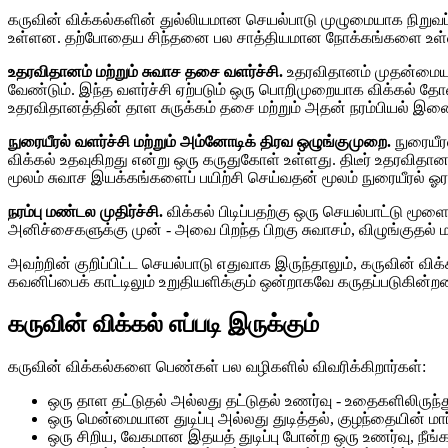
கருவின் விக்கல்களின் துல்லியமான செயல்பாடு முழுமையாக நிறுவப
உள்ளன. தற்போதைய சிந்தனை பல சாத்தியமான நோக்கங்களை உள்
உதரவிதானம் மற்றும் சுவாச தசை வளர்ச்சி.
உதரவிதானம் முதன்மையான
வேண்டும். இந்த வளர்ச்சி ஏற்படும் ஒரு பொறிமுறையாக விக்கல் தோன
உதரவிதானத்தின் தாள சுருக்கம் தசை மற்றும் அதன் நரம்பியல் இண
நுரையீரல் வளர்ச்சி மற்றும் அம்னோடிக் திரவ ஒழுங்குமுறை.
நுரையீர
விக்கல் உதவுகிறது என்று ஒரு கருதுகோள் உள்ளது. திடீர் உதரவிதான
மூலம் சுவாச இயக்கங்களைப் பயிற்சி செய்வதன் மூலம் நுரையீரல் ஓ
நரம்பு மண்டல முதிர்ச்சி.
விக்கல் பிடிப்பதற்கு ஒரு செயல்பாட்டு மூள
அனிச்சைகளுக்கு முன் - அவை பிறந்த பிறகு சுவாசம், விழுங்குதல் ம
அவற்றின் குறிப்பிட்ட செயல்பாடு எதுவாக இருந்தாலும், கருவின் 
கவனிப்பைக் காட்டிலும் உறுதியளிக்கும் ஒன்றாகவே கருதப்படுகின்ற
கருவின் விக்கல் எப்படி இருக்கும்
கருவின் விக்கல்களை பெண்கள் பல வழிகளில் விவரிக்கிறார்கள்:
ஒரு தாள தட்டுதல் அல்லது தட்டுதல் உணர்வு - உதைகளிலிருந்
ஒரு மென்மையான துடிப்பு அல்லது துடித்தல், குழந்தையின் மார்
ஒரு சிறிய, வேகமான இதயத் துடிப்பு போன்ற ஒரு உணர்வு, நீங்