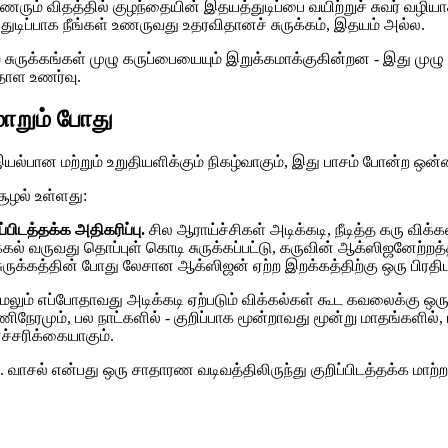
ணரும் விதத்தில் குழந்தையின் இதயத்துடிப்பை வயிற்றுச் சுவர் வழிய
 துடிப்பாக நீங்கள் உணருவது உதரவிதானச் சுருக்கம், இதயம் அல்ல.
ிக்ஸ் சுருக்கங்கள் முழு கருப்பையையும் இறுக்கமாக்குகின்றன - இது ம
 தாள உணர்வு.
மாறும் போது
 இயல்பான மற்றும் உறுதியளிக்கும் நிகழ்வாகும், இது பாசம் போன்ற 
சூழல் உள்ளது:
்பிடத்தக்க அதிகரிப்பு.
சில ஆராய்ச்சிகள் அடிக்கடி, நீடித்த கரு வி
ிக்கல் வருவது தொப்புள் கொடி சுருக்கப்பட்டு, கருவின் ஆக்ஸிஜனேற்
ுக்கத்தின் போது லேசான ஆக்ஸிஜன் ஏற்ற இறக்கத்திற்கு ஒரு பிரதிபல
ேலும் எப்போதாவது அடிக்கடி ஏற்படும் விக்கல்கள் கூட கவலைக்கு ஒரு
ரமும், பல நாட்களில் - குறிப்பாக மூன்றாவது மூன்று மாதங்களில், மற்
ச்சரிக்கையாகும்.
ாசல் என்பது ஒரு சாதாரண வடிவத்திலிருந்து குறிப்பிடத்தக்க மாற்றம