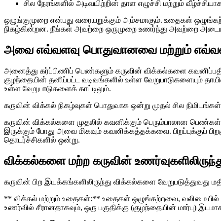
சில நேரங்களில் அடிவயிற்றின் தாள எழுச்சி மற்றும் வீழ்ச்சியாக
ஒழுங்குமுறை என்பது வரையறுக்கும் அம்சமாகும். உதைகள் ஒழுங்க
நிகழ்கின்றன. நீங்கள் அவற்றை ஒருமுறை உணர்ந்து அவற்றை அட
அவை எவ்வளவு பொதுவானவை மற்றும் எவ்வளவ
அனைத்து கர்ப்பிணிப் பெண்களும் கருவின் விக்கல்களை கவனிப்பதி
குழந்தையின் தனிப்பட்ட வடிவங்களில் உள்ள வேறுபாடுகளையும் தாயின
உள்ள வேறுபாடுகளைக் காட்டிலும்.
கருவின் விக்கல் நிகழ்வுகள் பொதுவாக ஒன்று முதல் சில நிமிடங்கள
கருவின் விக்கல்களை முதலில் கவனிக்கும் பெரும்பாலான பெண்கள் இ
இருக்கும் போது அவை மிகவும் கவனிக்கத்தக்கவை. பிறப்புக்குப் பிற
தொடர்ச்சிகளில் ஒன்று.
விக்கல்களை மற்ற கருவின் உணர்வுகளிலிருந்த
கருவின் பிற இயக்கங்களிலிருந்து விக்கல்களை வேறுபடுத்துவது மத
** விக்கல் மற்றும் உதைகள்:** உதைகள் ஒழுங்கற்றவை, வலிமையில் மா
உணர்வில் சீரானதாகவும், ஒரு பகுதிக்கு (குழந்தையின் மார்பு) இடமாக