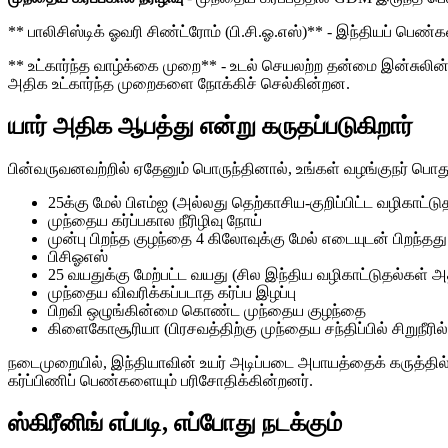
** பாலிசிஸ்டிக் ஓவரி சிண்ட்ரோம் (பி.சி.ஓ.எஸ்)** - இந்தியப் பெண்
** உட்கார்ந்த வாழ்க்கை முறை** - உடல் செயலற்ற தன்மை இன்சுலின் 
அதிக உட்கார்ந்த முறைகளை நோக்கிச் செல்கின்றன.
யார் அதிக ஆபத்து என்று கருதப்படுகிறார்
பின்வருவனவற்றில் ஏதேனும் பொருந்தினால், உங்கள் வழங்குநர் பொ
25க்கு மேல் பிஎம்ஐ (அல்லது தெற்காசிய-குறிப்பிட்ட வழிகாட்
முந்தைய கர்ப்பகால நீரிழிவு நோய்
முன்பு பிறந்த குழந்தை 4 கிலோவுக்கு மேல் எடையுடன் பிறந்தது
பிசிஓஎஸ்
25 வயதுக்கு மேற்பட்ட வயது (சில இந்திய வழிகாட்டுதல்க
முந்தைய விவரிக்கப்படாத கர்ப்ப இழப்பு
பிறவி ஒழுங்கின்மை கொண்ட முந்தைய குழந்தை
கிளைகோசூரியா (பிரசவத்திற்கு முந்தைய சந்திப்பில் சிறுநீரி
நடைமுறையில், இந்தியாவின் உயர் அடிப்படை அபாயத்தைக் கருத்தில
கர்ப்பிணிப் பெண்களையும் பரிசோதிக்கின்றனர்.
ஸ்கிரீனிங் எப்படி, எப்போது நடக்கும்