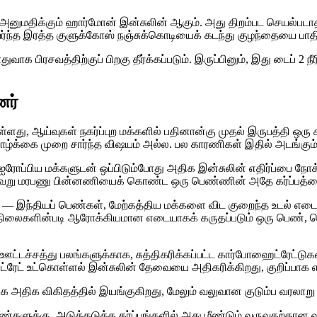
அனுமதிக்கும் ஹார்மோன் இன்சுலின் ஆகும். அது திறம்பட செயல்படா
யர்ந்த இரத்த குளுக்கோஸ் நஞ்சுக்கொடியைக் கடந்து குழந்தையை பாதி
ுவாக பிரசவத்திற்குப் பிறகு தீர்க்கப்படும். இருப்பினும், இது டைப
னர்
உள்ளது, ஆய்வுகள் நகர்ப்புற மக்களில் பதினான்கு முதல் இருபத்தி 
ாழ்க்கை முறை சார்ந்த விஷயம் அல்ல. பல காரணிகள் இதில் அடங்கும்
ஐரோப்பிய மக்களுடன் ஒப்பிடும்போது அதிக இன்சுலின் எதிர்ப்பை நோ
வெவ்வேறு மரபணு பின்னணியைக் கொண்ட ஒரு பெண்ணின் அதே கர்ப்பத்த
— இந்தியப் பெண்கள், மேற்கத்திய மக்களை விட குறைந்த உடல் எடையில்,
ரநிலைகளின்படி ஆரோக்கியமான எடையாகக் கருதப்படும் ஒரு பெண், த
ச்சத்து பலங்களுக்காக, சுத்திகரிக்கப்பட்ட கார்போஹைட்ரேட்டுக
ஹைட்ரேட் உட்கொள்ளல் இன்சுலின் தேவையை அதிகரிக்கிறது, குறிப்பாக 
 மிக அதிக விகிதத்தில் இயங்குகிறது, மேலும் வலுவான குடும்ப வரலாற
ண்களுக்கு, அடுத்தடுத்த கர்ப்பங்களில் அது மீண்டும் வருவதற்கான வ