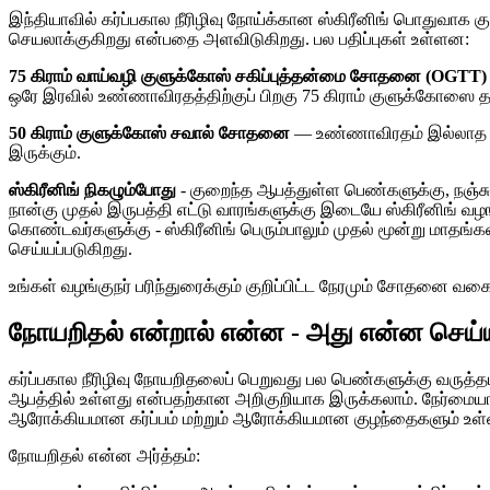
இந்தியாவில் கர்ப்பகால நீரிழிவு நோய்க்கான ஸ்கிரீனிங் பொதுவா
செயலாக்குகிறது என்பதை அளவிடுகிறது. பல பதிப்புகள் உள்ளன:
75 கிராம் வாய்வழி குளுக்கோஸ் சகிப்புத்தன்மை சோதனை (OGTT)
ஒரே இரவில் உண்ணாவிரதத்திற்குப் பிறகு 75 கிராம் குளுக்கோஸை த
50 கிராம் குளுக்கோஸ் சவால் சோதனை
— உண்ணாவிரதம் இல்லாத ஸ்க
இருக்கும்.
ஸ்கிரீனிங் நிகழும்போது
- குறைந்த ஆபத்துள்ள பெண்களுக்கு, நஞ்சு
நான்கு முதல் இருபத்தி எட்டு வாரங்களுக்கு இடையே ஸ்கிரீனிங் 
கொண்டவர்களுக்கு - ஸ்கிரீனிங் பெரும்பாலும் முதல் மூன்று மாதங்க
செய்யப்படுகிறது.
உங்கள் வழங்குநர் பரிந்துரைக்கும் குறிப்பிட்ட நேரமும் சோதனை வகைய
நோயறிதல் என்றால் என்ன - அது என்ன செய்
கர்ப்பகால நீரிழிவு நோயறிதலைப் பெறுவது பல பெண்களுக்கு வருத்
ஆபத்தில் உள்ளது என்பதற்கான அறிகுறியாக இருக்கலாம். நேர்மையான
ஆரோக்கியமான கர்ப்பம் மற்றும் ஆரோக்கியமான குழந்தைகளும் உள
நோயறிதல் என்ன அர்த்தம்: