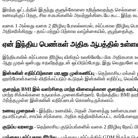
இரத்த ஓட்டத்தில் இருந்து குளுக்கோஸை உறிஞ்சுவதற்கு செல்களை 
உணவுக்குப் பிறகு, சில சமயங்களில் அவற்றுக்கிடையே கூட. இந்த உ
வகை 1 அல்லது வகை 2 நீரிழிவு போலல்லாமல், கர்ப்பகால நீரிழிவு பொத
அதிகரிக்கிறது - தாய் மற்றும் பிற்கால வாழ்க்கையில், குழந்தைக்கு.
ஏன் இந்திய பெண்கள் அதிக ஆபத்தில் உள்ள
இந்தியாவில் கர்ப்பகால நீரிழிவு விகிதம் உலகிலேயே மிக அதிகமாக 
ஆறு முதல் ஒன்பது சதவீதத்துடன் ஒப்பிடும்போது. இது வெறுமனே வ
இன்சுலின் எதிர்ப்பிற்கான மரபணு முன்கணிப்பு
- தெற்காசிய மக்கள் 
ஹார்மோன்களால் விதிக்கப்படும் கூடுதல் இன்சுலின் எதிர்ப்பு, 
குறைந்த BMI இல் வளர்சிதை மாற்ற விளைவுக்கான குறைந்த வரம்பு
மாற்ற சிக்கல்களை உருவாக்க முனைகின்றனர். மேற்கத்திய BMI த
அர்த்தமுள்ள இன்சுலின் எதிர்ப்பைக் கொண்டிருக்கலாம்.
உணவு முறைகள்
- இந்திய உணவில், அதன் அனைத்து உண்மையான ஊட்ட
தயாரிப்புகள், சாயில் சர்க்கரை. அதிக சுத்திகரிக்கப்பட்ட கார்போ
குடும்ப வரலாறு
- தெற்காசிய குடும்பங்களில் வகை 2 நீரிழிவு நோய்
முந்தைய கர்ப்பகால நீரிழிவு
- முந்தைய கர்ப்பத்தில் GDM இருந்த பெ