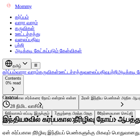
Mommy
கர்ப்பம்
வாரா வாரம்
கருவிகள்
ஊட்டச்சத்து
வலைப்பதிவு
பற்றி
அடிக்கடி கேட்கப்படும் கேள்விகள்
தமிழ்
கர்ப்பம்
வாரா வாரம்
கருவிகள்
ஊட்டச்சத்து
வலைப்பதிவு
பற்றி
அடிக்கடி க
Contents
0% read
General
1
கர்ப்பகால சர்க்கரை நோய் என்றால் என்ன
2
ஏன் இந்திய பெண்கள் அதிக ஆபத்
28 நிமிட வாசிப்பு
6
நிர்வாகம் எப்படி இருக்கும்
7
குழந்தை பிறந்த பிறகு
8
நேர்மையான செய்தி
இந்தியாவில் கர்ப்பகால நீரிழிவு நோய்: ஆபத்த
ஏன் கர்ப்பகால நீரிழிவு இந்தியப் பெண்களுக்கு மிகவும் பொதுவானது, 