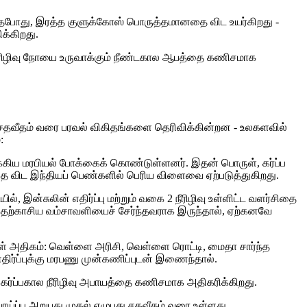
தபோது, ​​இரத்த குளுக்கோஸ் பொருத்தமானதை விட உயர்கிறது -
க்கிறது.
் 2 நீரிழிவு நோயை உருவாக்கும் நீண்டகால ஆபத்தை கணிசமாக
ஒரு சதவீதம் வரை பரவல் விகிதங்களை தெரிவிக்கின்றன - உலகளவில்
:
க்கிய மரபியல் போக்கைக் கொண்டுள்ளனர். இதன் பொருள், கர்ப்ப
ை விட இந்தியப் பெண்களில் பெரிய விளைவை ஏற்படுத்துகிறது.
 இன்சுலின் எதிர்ப்பு மற்றும் வகை 2 நீரிழிவு உள்ளிட்ட வளர்சிதை
ெற்காசிய வம்சாவளியைச் சேர்ந்தவராக இருந்தால், ஏற்கனவே
ள் அதிகம்: வெள்ளை அரிசி, வெள்ளை ரொட்டி, மைதா சார்ந்த
எதிர்ப்புக்கு மரபணு முன்கணிப்புடன் இணைந்தால்.
ு கர்ப்பகால நீரிழிவு அபாயத்தை கணிசமாக அதிகரிக்கிறது.
ாய்ப்பு அறுபது முதல் எழுபது சதவீதம் வரை உள்ளது.