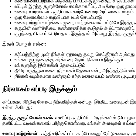
கண்காணிப்பிற்காக அடிக்கடி பிறப்புக்கு முந்தைய சந்திப்புகள்
வீட்டில் இரத்த குளுக்கோஸ் கண்காணிப்பு, அடிக்கடி ஒரு நா
உணவு மாற்றங்கள் - குறிப்பாக கார்போஹைட்ரேட் வகை மற்றும்
ஒரு மேலாண்மை கருவியாக உடல் செயல்பாடு
உணவு மற்றும் வாழ்க்கை முறை மாற்றங்களால் மட்டுமே இரத்த 
கருவின் வளர்ச்சியை கண்காணிக்க கூடுதல் அல்ட்ராசவுண்ட்
குழந்தை மிகவும் பெரியதாக இருந்தால் அல்லது இரத்த குளுக்
இதன் பொருள் என்ன:
கர்ப்பத்திற்கு முன் நீங்கள் ஏதாவது தவறு செய்தீர்கள் அல்ல
உங்கள் குழந்தைக்கு சர்க்கரை நோய் நிச்சயம் இருக்கும்
உங்களுக்கு இன்சுலின் தேவைப்படும்
தீவிர மருத்துவமனை நிர்வாகம் தேவை என்ற அர்த்தத்தில் உங்க
நீங்கள் வழக்கமாக உண்ணும் எந்த உணவையும் உண்ண முடியா
நிர்வாகம் எப்படி இருக்கும்
கர்ப்பகால நீரிழிவு நோயை நிர்வகித்தல் என்பது இந்திய உணவுடன் இ
உள்ளடக்கியது:
இரத்த குளுக்கோஸ் கண்காணிப்பு
- குறிப்பிட்ட நேரங்களில் (பொத
தனிப்பட்ட வடிவங்களைப் புரிந்துகொள்வது, உங்கள் அளவுகள் எவ்வளவு 
உணவு மாற்றங்கள்
- சுத்திகரிக்கப்பட்ட கார்போஹைட்ரேட்டுகளை குறை