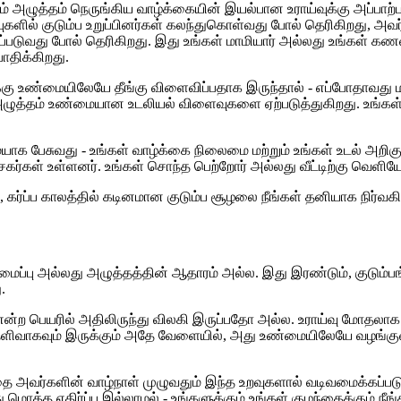
ும் அழுத்தம் நெருங்கிய வாழ்க்கையின் இயல்பான உராய்வுக்கு அப்பாற்பட
்புகளில் குடும்ப உறுப்பினர்கள் கலந்துகொள்வது போல் தெரிகிறது, அவர
க்கப்படுவது போல் தெரிகிறது. இது உங்கள் மாமியார் அல்லது உங்கள்
ாதிக்கிறது.
ாழ்வுக்கு உண்மையிலேயே தீங்கு விளைவிப்பதாக இருந்தால் - எப்போதாவ
 மன அழுத்தம் உண்மையான உடலியல் விளைவுகளை ஏற்படுத்துகிறது. உங்கள
மையாக பேசுவது - உங்கள் வாழ்க்கை நிலைமை மற்றும் உங்கள் உடல் அறிகு
கள் உள்ளனர். உங்கள் சொந்த பெற்றோர் அல்லது வீட்டிற்கு வெளிய
 கர்ப்ப காலத்தில் கடினமான குடும்ப சூழலை நீங்கள் தனியாக நிர்வ
மைப்பு அல்லது அழுத்தத்தின் ஆதாரம் அல்ல. இது இரண்டும், குடும்பங்
.
ரம் என்ற பெயரில் அதிலிருந்து விலகி இருப்பதோ அல்ல. உராய்வு மோ
 தெளிவாகவும் இருக்கும் அதே வேளையில், அது உண்மையிலேயே வழங்க
ுழந்தை அவர்களின் வாழ்நாள் முழுவதும் இந்த உறவுகளால் வடிவமைக்கப்ப
்த எதிர்ப்பு இல்லாமல் - உங்களுக்கும் உங்கள் குழந்தைக்கும் நீங்க