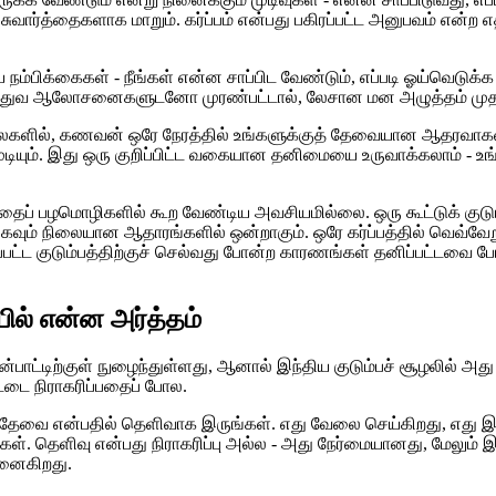
்சுவார்த்தைகளாக மாறும். கர்ப்பம் என்பது பகிரப்பட்ட அனுபவம் என்ற எதிர
பரிய நம்பிக்கைகள் - நீங்கள் என்ன சாப்பிட வேண்டும், எப்படி ஓய்வெட
த்துவ ஆலோசனைகளுடனோ முரண்பட்டால், லேசான மன அழுத்தம் மு
நிலைகளில், கணவன் ஒரே நேரத்தில் உங்களுக்குத் தேவையான ஆதரவாகவு
ுடியும். இது ஒரு குறிப்பிட்ட வகையான தனிமையை உருவாக்கலாம் - 
ைப் பழமொழிகளில் கூற வேண்டிய அவசியமில்லை. ஒரு கூட்டுக் குடும்ப
கவும் நிலையான ஆதாரங்களில் ஒன்றாகும். ஒரே கர்ப்பத்தில் வெவ்வேற
ட குடும்பத்திற்குச் செல்வது போன்ற காரணங்கள் தனிப்பட்டவை போல
ில் என்ன அர்த்தம்
்பாட்டிற்குள் நுழைந்துள்ளது, ஆனால் இந்திய குடும்பச் சூழலி
்டை நிராகரிப்பதைப் போல.
ன தேவை என்பதில் தெளிவாக இருங்கள். எது வேலை செய்கிறது, எது இல
ுங்கள். தெளிவு என்பது நிராகரிப்பு அல்ல - அது நேர்மையானது, மேல
ுனைகிறது.