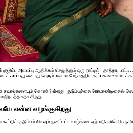
 குடும்ப அமைப்பு ஆதிக்கம் செலுத்தும் ஒரு நாட்டில் - தாத்தா, பாட்டி
யைச் சுமப்பது என்பது பெரும்பாலான மேற்கத்திய கர்ப்பகால உள்ளடக
ல்களையும் கொண்டுள்ளது. குடும்பத்தை ரொமாண்டிசைஸ் செய்யாம
ை வழிநடத்த உதவுகிறது.
யிலேயே என்ன வழங்குகிறது
ல் கூட்டுக் குடும்பம் மிகவும் தனிப்பட்ட வாழ்க்கை ஏற்பாடுகளில் பெ