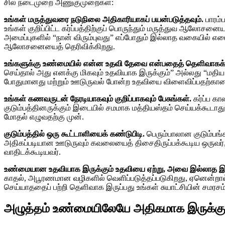
சில நடைமுறை அணுகுமுறைகள்:
உங்கள் மருத்துவரை நடுநிலை அதிகாரியாகப் பயன்படுத்தவும்.
பாரம்
உங்கள் குறிப்பிட்ட கர்ப்பத்திற்குப் பொருந்தும் மருத்துவ ஆலோசனைய
அமைப்புகளில் “நான் விரும்புவது” எப்போதும் இல்லாத வகையில் எடை
ஆலோசனையைத் தெரிவிக்கிறது.
உங்களுக்கு உண்மையில் என்ன உதவி தேவை என்பதைத் தெளிவாகக் 
செய்தால் அது எனக்கு மிகவும் உதவியாக இருக்கும்” அல்லது “மதிய
போதுமானது மற்றும் ஊடுருவல் போன்ற உதவியை விளைவிப்பதற்கான வ
உங்கள் கணவருடன் நேரடியாகவும் குறிப்பாகவும் பேசுங்கள்.
கர்ப்ப க
குடும்பத்தினருக்கும் இடையில் சமமாக மத்தியஸ்தம் செய்யக்கூடா
மோதல் எழுவதற்கு முன்.
குடும்பத்தில் ஒரு கூட்டாளியைக் கண்டுபிடி.
பெரும்பாலான குடும்பங்க
அதிகப்படியான ஊடுருவும் கவலையைத் திசைதிருப்பக்கூடிய ஒருவர், உ
வாதிடக்கூடியவர்.
உண்மையான உதவியாக இருக்கும் உதவியை ஏற்று, அவை இல்லாத இட
காதல், அபூரணமான வழிகளில் வெளிப்படுத்தப்படுகிறது, ஏனென்றால்
செய்யாததைப் பற்றி தெளிவாக இருப்பது உங்கள் சுயாட்சியின் சமரசம் 
அழுத்தம் உண்மையிலேயே அதிகமாக இருக்கு