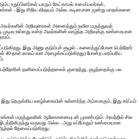
ும்ப உறுப்பினர்கள் யாரும் கேட்காமல் சமைப்பவர்கள்,
ுவார்கள் - இது சிறிய விஷயம் அல்ல. கடினமான மூன்று மாதங்களை
கள். அவர்களின் அறிவுரைகள் அனைத்தும் நவீன மருத்துவத்
ரு முடிவு உள்ளது என்ற அவர்களின் வாழ்ந்த அறிவுக்கு உண்மையான
ாரம்.
ைக்கப்படுகிறது, இது அணு குடும்பச் சூழல் - களைத்துப்போன பெற்றோர்
்களில் 40-நாள் காலம் என அழைக்கப்படுகிறது) போன்ற பாரம்பரிய
்.
ால பெற்றோரின் தனிமைப்படுத்தலைக் குறைத்து, குழந்தைக்கு பல
து நெருங்கிய வாழ்க்கையின் உள்ளார்ந்த அம்சமாகும், இது கர்ப்பம்
 உங்கள் மருத்துவரின் ஆலோசனையுடன் முரண்படும். அவற்றில் சில
இடத்திலிருந்து வருவது அல்ல - அது எப்போதும் உண்மையான
ஆற்றல் தேவைப்படுகிறது.
படி ஓய்வெடுக்க வேண்டும், குடும்ப நிகழ்வில் கலந்துகொள்வதா,