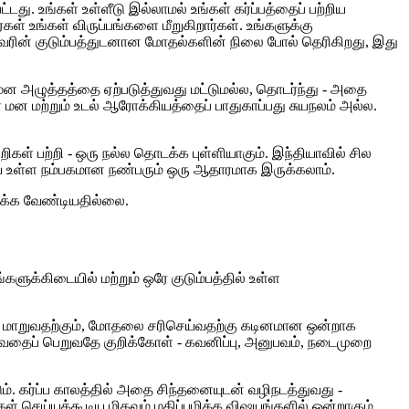
்டது. உங்கள் உள்ளீடு இல்லாமல் உங்கள் கர்ப்பத்தைப் பற்றிய
்கள் உங்கள் விருப்பங்களை மீறுகிறார்கள். உங்களுக்கு
 கணவரின் குடும்பத்துடனான மோதல்களின் நிலை போல் தெரிகிறது, இது
து மன அழுத்தத்தை ஏற்படுத்துவது மட்டுமல்ல, தொடர்ந்து - அதை
் மன மற்றும் உடல் ஆரோக்கியத்தைப் பாதுகாப்பது சுயநலம் அல்ல.
றிகள் பற்றி - ஒரு நல்ல தொடக்க புள்ளியாகும். இந்தியாவில் சில
ே உள்ள நம்பகமான நண்பரும் ஒரு ஆதாரமாக இருக்கலாம்.
கிக்க வேண்டியதில்லை.
களுக்கிடையில் மற்றும் ஒரே குடும்பத்தில் உள்ள
தலாக மாறுவதற்கும், மோதலை சரிசெய்வதற்கு கடினமான ஒன்றாக
ுவதைப் பெறுவதே குறிக்கோள் - கவனிப்பு, அனுபவம், நடைமுறை
டும். கர்ப்ப காலத்தில் அதை சிந்தனையுடன் வழிநடத்துவது -
ள் செய்யக்கூடிய மிகவும் மதிப்புமிக்க விஷயங்களில் ஒன்றாகும்.