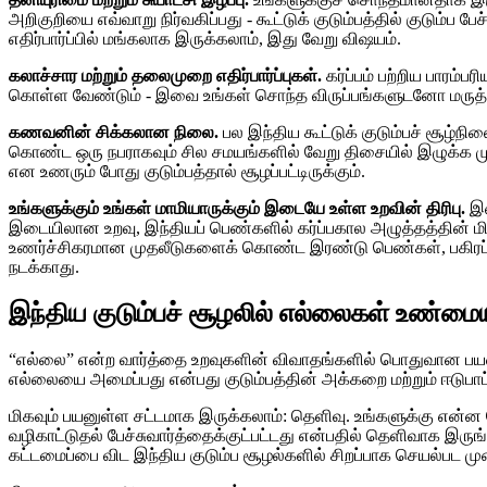
அறிகுறியை எவ்வாறு நிர்வகிப்பது - கூட்டுக் குடும்பத்தில் குடும்ப பேச
எதிர்பார்ப்பில் மங்கலாக இருக்கலாம், இது வேறு விஷயம்.
கலாச்சார மற்றும் தலைமுறை எதிர்பார்ப்புகள்.
கர்ப்பம் பற்றிய பாரம்
கொள்ள வேண்டும் - இவை உங்கள் சொந்த விருப்பங்களுடனோ மரு
கணவனின் சிக்கலான நிலை.
பல இந்திய கூட்டுக் குடும்பச் சூழ்
கொண்ட ஒரு நபராகவும் சில சமயங்களில் வேறு திசையில் இழுக்க ம
என உணரும் போது குடும்பத்தால் சூழப்பட்டிருக்கும்.
உங்களுக்கும் உங்கள் மாமியாருக்கும் இடையே உள்ள உறவின் திரிபு.
இத
இடையிலான உறவு, இந்தியப் பெண்களில் கர்ப்பகால அழுத்தத்தின் மி
உணர்ச்சிகரமான முதலீடுகளைக் கொண்ட இரண்டு பெண்கள், பகிரப்பட்
நடக்காது.
இந்திய குடும்பச் சூழலில் எல்லைகள் உண்மைய
“எல்லை” என்ற வார்த்தை உறவுகளின் விவாதங்களில் பொதுவான பயன
எல்லையை அமைப்பது என்பது குடும்பத்தின் அக்கறை மற்றும் ஈடுபாட
மிகவும் பயனுள்ள சட்டமாக இருக்கலாம்: தெளிவு. உங்களுக்கு என்
வழிகாட்டுதல் பேச்சுவார்த்தைக்குட்பட்டது என்பதில் தெளிவாக இர
கட்டமைப்பை விட இந்திய குடும்ப சூழல்களில் சிறப்பாக செயல்பட ம