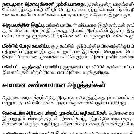
நடைமுறை ஆதரவு தினசரி முக்கியமானது.
முதல் மூன்று மாதங்களில்
பேச்சுவார்த்தையின்றி வீட்டுப் பொறுப்புகளை ஏற்றுக்கொள்பவர்கள
உண்மையாகவே சமாளிக்கக்கூடியதாக மாற்றும் ஆதரவு இதுவாகும்.
அனுபவத்தின் இருப்பு.
உங்கள் மாமியார் கர்ப்பமாக இருந்தார். உன் 
தரங்களின்படி சரியாக இருக்காது, ஆனால் அவர்களின் இருப்பு - இத
மதிப்பு உள்ளது. குழந்தை பெற்ற பெண்ணிடம் மருத்துவரிடம் கேட்க 
மீண்டும் போது கவனிப்பு.
ஒரு கூட்டுக் குடும்பத்தில் பிரசவத்திற்குப
புதிதாகப் பிறந்த குழந்தையுடன் தனியாக இருக்கும் - வெறுமனே பொருந்
கேரளப் பிரசவ நடைமுறைகள் கூட்டுக் குடும்ப அமைப்புகளில் உண்ம
பகிரப்பட்ட குழந்தைப் பராமரிப்பு.
குழந்தைப் பராமரிப்பில் தாத்தா பாட்
இணைப்புகள் மற்றும் நிலையான அன்பை வழங்குகிறது.
சமமான உண்மையான அழுத்தங்கள்
ஆதரவை உருவாக்கும் அதே அருகாமை அழுத்தத்தையும் உருவாக்குகிறது.
மற்றும் புதிய பெற்றோரின் உயர்ந்த பங்குகளால் பெருக்கப்படுகிறது.
தேவையற்ற அறிவுரை மற்றும் முரண்பட்ட வழிகாட்டுதல்.
ஆலோசனையைப் 
இருபது நிமிடங்களுக்கு முன்பு நீங்கள் பெற்ற மற்ற ஆலோசனைகளு
அக்கறையிலிருந்து வருகிறது - ஆனால் கர்ப்பத்தை நிர்வகிக்கும் 
தனியுரிமை மற்றும் சுயாட்சி இழப்பு.
உங்களுக்குச் சொந்தமானதாக இருக்