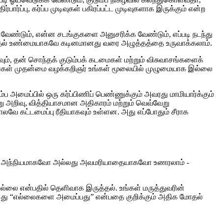
்பார்ப்பு, கர்ப்ப முடிவுகள் பகிரப்பட்ட முடிவுகளாக இருக்கும் என்ற
ுக்க வேண்டும், என்ன சடங்குகளை அனுசரிக்க வேண்டும், எப்படி நடந்து
தல் உண்மையாகவே கடினமானது வரை அழுத்தத்தை உருவாக்கலாம்.
ம், தன் சொந்தக் குடும்பக் கடமைகள் மற்றும் விசுவாசங்களைக்
உங்கள் முதன்மை வழக்கறிஞர் உங்கள் மூலையில் முழுமையாக இல்லை
 அமைப்பில் ஒரு கர்ப்பிணிப் பெண்ணுக்கும் அவரது மாமியார்க்கும்
ு அறிவு, வித்தியாசமான அதிகாரம் மற்றும் வெவ்வேறு
வே கட்டமைப்பு ரீதியாகவும் உள்ளன. அது எப்போதும் சீராக
ல் அது அந்நியமாகவோ அல்லது அவமரியாதையாகவோ உணரலாம் -
்லை என்பதில் தெளிவாக இருத்தல். உங்கள் மருத்துவரின்
ும் இது “எல்லைகளை அமைப்பது” என்பதை குறிக்கும் அதிக மோதல்