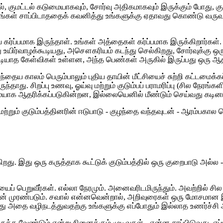
, குமட்டல் கடுமையாகவும், சோர்வு அதிகமாகவும் இருக்கும் போது, ​​குட
், நீங்கள் சாப்பிடாததைக் கவனித்து உங்களுக்கு ஏதாவது கொண்டு வர
தாய் கர்ப்பமாக இருந்தாள். உங்கள் அத்தைகள் கர்ப்பமாக இருக்கிறார்
ு உயிர்வாழக்கூடியது, அசௌகரியம் கடந்து செல்கிறது, சோர்வுக்கு ஒ
முடியாத கேள்விகள் உள்ளன, அந்த பெண்கள் அருகில் இருப்பது ஒரு ஆத
் பிந்தைய காலம் பெரும்பாலும் புதிய தாயின் மீட்சியைச் சுற்றி கட்டம
தாது. சிறப்பு உணவு, ஓய்வு மற்றும் குடும்பப் பராமரிப்பு (சில நேரங
ையாக ஆதரிக்கப்படுகின்றன, இல்லையெனில் மீண்டும் செய்வது கடினம
டி மற்றும் குடும்பத்தினரின் ஈடுபாடு - குழந்தை வந்தவுடன் - ஆரம்பக
 இது ஒரு கருத்தாக கூட்டுக் குடும்பத்தில் ஒரு குறைபாடு அல்ல - இ
பெறுவீர்கள். எல்லா நேரமும். அனைவரிடமிருந்தும். அவற்றில் சில
டன் முரண்படும். சவால் என்னவென்றால், அறிவுரைகள் ஒரு மோசமான 
போது அதை வழிநடத்துவதற்கு உங்களுக்கு எப்போதும் இல்லாத உணர்ச்சி 
க வேண்டும் என்று நினைக்கும் முடிவுகள் - என்ன சாப்பிடுவது, எப்