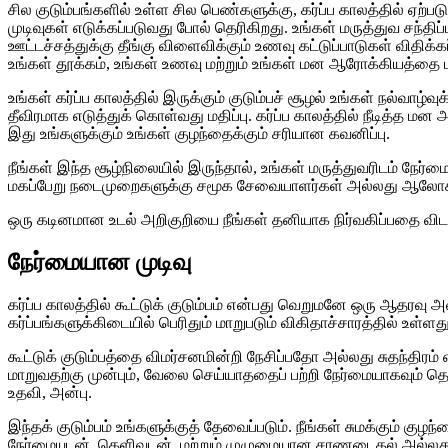
சில குடும்பங்களில் உள்ள சில பெண்களுக்கு, கர்ப்ப காலத்தில் ஏற்பட
முடிவுகள் எடுக்கப்படுவது போல் தெரிகிறது. உங்கள் மருத்துவ சந்திப
ஊட்டச்சத்துக்கு தீங்கு விளைவிக்கும் உணவு கட்டுப்பாடுகள் விதி
உங்கள் தூக்கம், உங்கள் உணவு மற்றும் உங்கள் மன ஆரோக்கியத்தை ப
உங்கள் கர்ப்ப காலத்தில் இருக்கும் குடும்பச் சூழல் உங்கள் நல்வ
தீவிரமாக எடுத்துக் கொள்வது மதிப்பு. கர்ப்ப காலத்தில் நீடித்த
இது உங்களுக்கும் உங்கள் குழந்தைக்கும் சரியான கவனிப்பு.
நீங்கள் இந்த சூழ்நிலையில் இருந்தால், உங்கள் மருத்துவரிடம் நேர்
மகப்பேறு நடைமுறைகளுக்கு சமூக சேவையாளர்கள் அல்லது ஆலோசகர்
ஒரு கடினமான உடல் அறிகுறியை நீங்கள் தனியாக நிர்வகிப்பதை விட,
நேர்மையான முடிவு
கர்ப்ப காலத்தில் கூட்டுக் குடும்பம் என்பது வெறுமனே ஒரு ஆதரவு அ
கர்ப்பங்களுக்கிடையில் பெரிதும் மாறுபடும் விகிதாச்சாரத்தில் உள்ளது
கூட்டுக் குடும்பத்தை விமர்சனமின்றி நேசிப்பதோ அல்லது சுதந்தி
மாறுவதற்கு முன்பும், வேலை செய்யாததைப் பற்றி நேர்மையாகவும்
உதவி, அன்பு.
இந்தக் குடும்பம் உங்களுக்குத் தேவைப்படும். நீங்கள் சுமக்கும் க
நேர்மையுடன், தெளிவுடன், மற்றும் முழுமையான சரணடைதல் அல்லது மொத