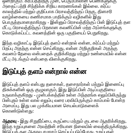
ஒன்றாகும். கர்ப்பத்திற்கு முன், பெரும்பாலான பெண்களுக்கு
அதைப் பற்றி சிந்திக்க சிறிய காரணங்கள் இல்லை. கர்ப்ப
காலத்தில் மற்றும் குறிப்பாக பிரசவத்திற்குப் பிறகு, தினசரி
வாழ்க்கையை கணிசமாக பாதிக்கும் வழிகளில் இது
பொருத்தமானதாகிறது - இன்னும் பிரசவத்திற்குப் பின் இடுப்புத் தள
மீட்பு, பிரசவத்திற்குப் பிறகான கவனிப்பின் மற்ற அம்சங்களுக்கு
கொடுக்கப்பட்ட கவனத்தின் ஒரு பகுதியைப் பெறுகிறது.
இந்த வழிகாட்டி இடுப்புத் தளம் என்றால் என்ன, கர்ப்பம் மற்றும்
பிறப்பு அதற்கு என்ன செய்கிறது, என்ன அறிகுறிகள் அதற்கு
கவனம் தேவை என்பதைக் குறிக்கிறது மற்றும் உண்மையில் என்ன
மீட்பு அடங்கும் என்பதை விளக்குகிறது.
இடுப்புத் தளம் என்றால் என்ன
இடுப்புத் தளம் என்பது தசைகள், தசைநார்கள் மற்றும் இணைப்பு
திசுக்களின் ஒரு குழுவாகும், இது இடுப்பின் அடிப்பகுதியை
உருவாக்குகிறது - முன்பக்கத்தில் உள்ள அந்தரங்க எலும்பிலிருந்து
பின்புறம் உள்ள வால் எலும்பு வரை பரவியிருக்கும் காம்பால் போன்ற
அமைப்பு. இது பல முக்கியமான செயல்பாடுகளைக்
கொண்டுள்ளது:
ஆதரவு
- இது சிறுநீர்ப்பை, கருப்பை மற்றும் குடலை ஆதரிக்கிறது,
இந்த உறுப்புகளை அவற்றின் சரியான நிலையில் வைத்திருக்கிறது.
இடுப்புத் தள ஆதரவு சமரசம் செய்யப்படும்போது, ​​​​உறுப்புகள்