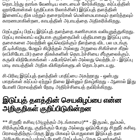
தொடர்ந்து தாங்க வேண்டிய எடையைச் சேர்க்கிறது. கர்ப்பத்தின்
ஹார்மோன்கள் (குறிப்பாக ரிலாக்சின்) இடுப்புத் தளத்தின்
இணைப்பு திசு மற்றும் தசைநார்கள் மென்மையாகவும் தளர்த்தவும்
காரணமாகின்றன, காயத்தின் அபாயத்தை அதிகரிக்கிறது.
பிறப்புறுப்பு பிறப்பு இடுப்புத் தளத்தை கணிசமாக வலியுறுத்துகிறது.
பிறப்பு கால்வாய் வழியாக குழந்தையின் பத்தியானது இடுப்பு மாடி
தசைகளை அவற்றின் ஓய்வெடுக்கும் நீளத்தை விட பல மடங்கு
நீட்டிக்கிறது, மேலும் கிழித்தல் அல்லது அறுவை சிகிச்சை கீறல்
(எபிசியோடமி) தசை திசுக்களின் தொடர்ச்சியை சீர்குலைக்கும்.
கருவி விநியோகங்கள் - ஃபோர்செப்ஸ் அல்லது வெற்றிடம் - இடுப்பு
மாடி காயத்தின் அதிக விகிதங்களுடன் தொடர்புடையது.
சி-பிரிவு இடுப்புத் தளத்தின் பாதிப்பை அகற்றாது - ஒன்பது
மாதங்கள் கர்ப்பம் ஏற்றும் நிலை இன்னும் நிகழ்கிறது - ஆனால் இது
யோனி பிரசவத்தின் நேரடி அதிர்ச்சியைத் தவிர்க்கிறது.
இடுப்புத் தளத்தின் செயலிழப்பை என்ன
அறிகுறிகள் குறிப்பிடுகின்றன
** சிறுநீர் கசிவு (அழுத்தம் அடங்காமை)** - இருமல், தும்மல்,
சிரிக்கும்போது, ​​குதிக்கும் போது அல்லது ஓடும்போது சிறுநீர் கசிவு.
பிரசவத்திற்குப் பிறகு இது மிகவும் பொதுவான இடுப்புத் தள
அறிகுறியாகும் மற்றும் யோனி பிறப்புக்குப் பிறகு பெண்களில்