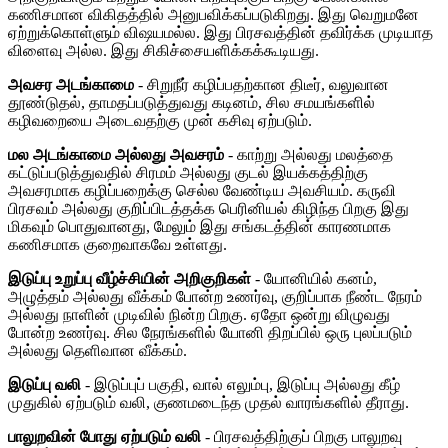
கணிசமான விகிதத்தில் அனுபவிக்கப்படுகிறது. இது வெறுமனே
ஏற்றுக்கொள்ளும் விஷயமல்ல. இது பிரசவத்தின் தவிர்க்க முடியாத
விளைவு அல்ல. இது சிகிச்சையளிக்கக்கூடியது.
அவசர அடங்காமை
- சிறுநீர் கழிப்பதற்கான திடீர், வலுவான
தூண்டுதல், தாமதப்படுத்துவது கடினம், சில சமயங்களில்
கழிவறையை அடைவதற்கு முன் கசிவு ஏற்படும்.
மல அடங்காமை அல்லது அவசரம்
- காற்று அல்லது மலத்தை
கட்டுப்படுத்துவதில் சிரமம் அல்லது குடல் இயக்கத்திற்கு
அவசரமாக கழிப்பறைக்கு செல்ல வேண்டிய அவசியம். கருவி
பிரசவம் அல்லது குறிப்பிடத்தக்க பெரினியல் கிழிந்த பிறகு இது
மிகவும் பொதுவானது, மேலும் இது சங்கடத்தின் காரணமாக
கணிசமாக குறைவாகவே உள்ளது.
இடுப்பு உறுப்பு வீழ்ச்சியின் அறிகுறிகள்
- யோனியில் கனம்,
அழுத்தம் அல்லது வீக்கம் போன்ற உணர்வு, குறிப்பாக நீண்ட நேரம்
அல்லது நாளின் முடிவில் நின்ற பிறகு. ஏதோ ஒன்று விழுவது
போன்ற உணர்வு. சில நேரங்களில் யோனி திறப்பில் ஒரு புலப்படும்
அல்லது தெளிவான வீக்கம்.
இடுப்பு வலி
- இடுப்புப் பகுதி, வால் எலும்பு, இடுப்பு அல்லது கீழ்
முதுகில் ஏற்படும் வலி, குணமடைந்த முதல் வாரங்களில் தீராது.
பாலுறவின் போது ஏற்படும் வலி
- பிரசவத்திற்குப் பிறகு பாலுறவு