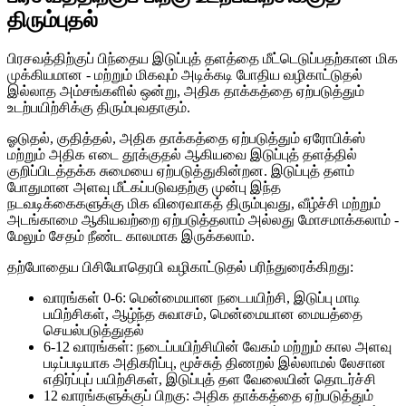
திரும்புதல்
பிரசவத்திற்குப் பிந்தைய இடுப்புத் தளத்தை மீட்டெடுப்பதற்கான மிக
முக்கியமான - மற்றும் மிகவும் அடிக்கடி போதிய வழிகாட்டுதல்
இல்லாத அம்சங்களில் ஒன்று, அதிக தாக்கத்தை ஏற்படுத்தும்
உடற்பயிற்சிக்கு திரும்புவதாகும்.
ஓடுதல், குதித்தல், அதிக தாக்கத்தை ஏற்படுத்தும் ஏரோபிக்ஸ்
மற்றும் அதிக எடை தூக்குதல் ஆகியவை இடுப்புத் தளத்தில்
குறிப்பிடத்தக்க சுமையை ஏற்படுத்துகின்றன. இடுப்புத் தளம்
போதுமான அளவு மீட்கப்படுவதற்கு முன்பு இந்த
நடவடிக்கைகளுக்கு மிக விரைவாகத் திரும்புவது, வீழ்ச்சி மற்றும்
அடங்காமை ஆகியவற்றை ஏற்படுத்தலாம் அல்லது மோசமாக்கலாம் -
மேலும் சேதம் நீண்ட காலமாக இருக்கலாம்.
தற்போதைய பிசியோதெரபி வழிகாட்டுதல் பரிந்துரைக்கிறது:
வாரங்கள் 0-6: மென்மையான நடைபயிற்சி, இடுப்பு மாடி
பயிற்சிகள், ஆழ்ந்த சுவாசம், மென்மையான மையத்தை
செயல்படுத்துதல்
6-12 வாரங்கள்: நடைப்பயிற்சியின் வேகம் மற்றும் கால அளவு
படிப்படியாக அதிகரிப்பு, மூச்சுத் திணறல் இல்லாமல் லேசான
எதிர்ப்புப் பயிற்சிகள், இடுப்புத் தள வேலையின் தொடர்ச்சி
12 வாரங்களுக்குப் பிறகு: அதிக தாக்கத்தை ஏற்படுத்தும்