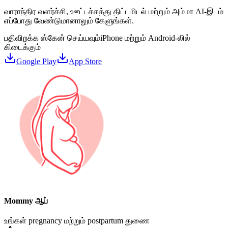
வாராந்திர வளர்ச்சி, ஊட்டச்சத்து திட்டமிடல் மற்றும் அம்மா AI-இடம்
எப்போது வேண்டுமானாலும் கேளுங்கள்.
பதிவிறக்க ஸ்கேன் செய்யவும்
iPhone மற்றும் Android-லில்
கிடைக்கும்
Google Play
App Store
Mommy ஆப்
உங்கள் pregnancy மற்றும் postpartum துணை