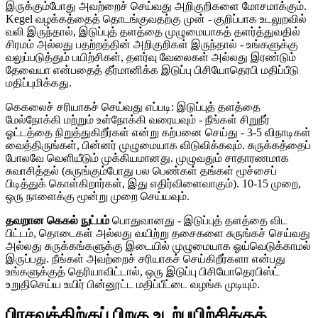
இருக்கும்போது அவற்றைச் செய்வது அறிகுறிகளை மோசமாக்கும்.
Kegel வழக்கத்தைத் தொடங்குவதற்கு முன் - குறிப்பாக உடலுறவில்
வலி இருந்தால், இடுப்புத் தளத்தை முழுமையாகத் தளர்த்துவதில்
சிரமம் அல்லது பதற்றத்தின் அறிகுறிகள் இருந்தால் - உங்களுக்கு
வலுப்படுத்தும் பயிற்சிகள், தளர்வு வேலைகள் அல்லது இரண்டும்
தேவையா என்பதைத் தீர்மானிக்க இடுப்பு பிசியோதெரபி மதிப்பீடு
மதிப்புமிக்கது.
கெகலைச் சரியாகச் செய்வது எப்படி: இடுப்புத் தளத்தை
மேல்நோக்கி மற்றும் உள்நோக்கி வரையவும் - நீங்கள் சிறுநீர்
ஓட்டத்தை நிறுத்துகிறீர்கள் என்று கற்பனை செய்து - 3-5 விநாடிகள்
வைத்திருங்கள், பின்னர் முழுமையாக விடுவிக்கவும். சுருக்கத்தைப்
போலவே வெளியீடும் முக்கியமானது. முழுவதும் சாதாரணமாக
சுவாசித்தல் (சுருங்கும்போது பல பெண்கள் தங்கள் மூச்சைப்
பிடித்துக் கொள்கிறார்கள், இது எதிர்விளைவாகும்). 10-15 முறை,
ஒரு நாளைக்கு மூன்று முறை செய்யவும்.
தவறான கெகல் நுட்பம்
பொதுவானது - இடுப்புத் தளத்தை விட
பிட்டம், தொடைகள் அல்லது வயிற்று தசைகளை சுருங்கச் செய்வது
அல்லது சுருக்கங்களுக்கு இடையில் முழுமையாக ஓய்வெடுக்காமல்
இருப்பது. நீங்கள் அவற்றைச் சரியாகச் செய்கிறீர்களா என்பது
உங்களுக்குத் தெரியாவிட்டால், ஒரு இடுப்பு பிசியோதெரபிஸ்ட்
உறுதிசெய்ய உயிர் பின்னூட்ட மதிப்பீட்டை வழங்க முடியும்.
பிரசவத்திற்குப் பிறகு உடற்பயிற்சிக்குத்