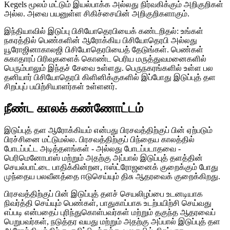
Kegels மூலம் மட்டும் இயல்பாக்க அல்லது நிர்வகிக்கும் அறிகுறிகள்
அல்ல. அவை பயனுள்ள சிகிச்சையின் அறிகுறிகளாகும்.
இந்தியாவில் இடுப்பு பிசியோதெரபியைக் கண்டறிதல்: உங்கள்
நகரத்தில் பெண்களின் ஆரோக்கிய பிசியோதெரபி அல்லது
யூரோஜினாகாலஜி பிசியோதெரபியைத் தேடுங்கள். பெண்கள்
சுகாதாரப் பிரிவுகளைக் கொண்ட பெரிய மருத்துவமனைகளில்
பெரும்பாலும் இந்தச் சேவை உள்ளது. பெருநகரங்களில் உள்ள பல
தனியார் பிசியோதெரபி கிளினிக்குகளில் இப்போது இடுப்புத் தள
சிறப்புப் பயிற்சியாளர்கள் உள்ளனர்.
நீண்ட காலக் கண்ணோட்டம்
இடுப்புத் தள ஆரோக்கியம் என்பது பிரசவத்திற்குப் பின் ஏற்படும்
பிரச்சினை மட்டுமல்ல. பிரசவத்திற்குப் பிந்தைய காலத்தில்
போடப்பட்ட அடித்தளங்கள் - அல்லது போடப்படாதவை -
பெரிமெனோபாஸ் மற்றும் அதற்கு அப்பால் இடுப்புத் தளத்தின்
செயல்பாட்டை பாதிக்கின்றன, ஈஸ்ட்ரோஜனைக் குறைக்கும் போது
முந்தைய பலவீனத்தை ஈடுசெய்யும் திசு ஆதரவைக் குறைக்கிறது.
பிரசவத்திற்குப் பின் இடுப்புத் தளச் செயலிழப்பை உடனடியாக
நிவர்த்தி செய்யும் பெண்கள், பாதுகாப்பாக உடற்பயிற்சி செய்வது
எப்படி என்பதைப் புரிந்துகொள்பவர்கள் மற்றும் தகுந்த ஆதரவைப்
பெறுபவர்கள், நடுத்தர வயது மற்றும் அதற்கு அப்பால் இடுப்புத் தள