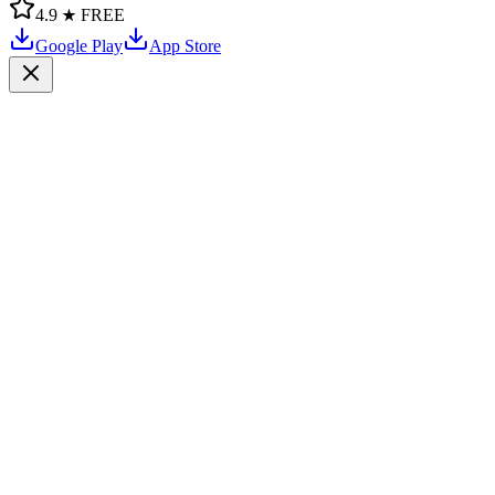
4.9 ★
FREE
Google Play
App Store