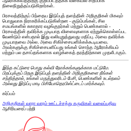
ஆரோக்கியத்திற்கு குறிப்பிடத்தக்க வகையில் சிறப்பாக
நிலைநிறுத்தப்படுகிறார்கள்.
பிரசவத்திற்குப் பிந்தைய இடுப்புத் தளத்தின் அறிகுறிகள் மிகவும்
பொதுவாக நிராகரிக்கப்படுகின்றன - குடும்பங்கள், சில
சமயங்களில் சுகாதார வழங்குநர்கள் மற்றும் பெண்களால் -
பிரசவத்தின் தவிர்க்க முடியாத விளைவுகளாக ஏற்றுக்கொள்ளப்பட
வேண்டும் என்பதால் இது வலியுறுத்துவது மதிப்பு. அவை தவிர்க்க
முடியாதவை அல்ல. அவை சிகிச்சையளிக்கக்கூடியவை.
அவர்களுக்கு சிகிச்சையளிப்பது உங்கள் சொந்த ஆரோக்கியம்
மற்றும் பல தசாப்தங்களாக வாழ்க்கைத் தரத்திற்கான முதலீடாகும்.
இந்த கட்டுரை பொது கல்வி நோக்கங்களுக்காக மட்டுமே.
பிறப்புக்குப் பிறகு இடுப்புத் தளத்தின் அறிகுறிகளை நீங்கள்
சந்தித்தால், உங்கள் மருத்துவரிடம் பேசி, பெண்களின் உடல்நலம்
அல்லது இடுப்பு மாடி பிசியோதெரபிஸ்ட்டைப் பார்க்கவும்.
கர்ப்பம்
அறிகுறிகள்
வாரா வாரம்
ஊட்டச்சத்து
கருவிகள்
வலைப்பதிவு
ஆசிரியரைப் பற்றி