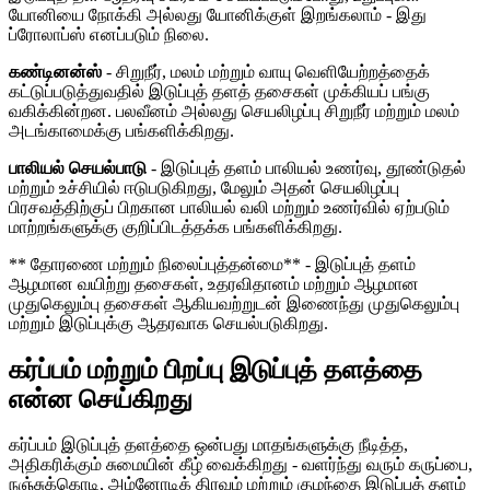
யோனியை நோக்கி அல்லது யோனிக்குள் இறங்கலாம் - இது
ப்ரோலாப்ஸ் எனப்படும் நிலை.
கண்டினன்ஸ்
- சிறுநீர், மலம் மற்றும் வாயு வெளியேற்றத்தைக்
கட்டுப்படுத்துவதில் இடுப்புத் தளத் தசைகள் முக்கியப் பங்கு
வகிக்கின்றன. பலவீனம் அல்லது செயலிழப்பு சிறுநீர் மற்றும் மலம்
அடங்காமைக்கு பங்களிக்கிறது.
பாலியல் செயல்பாடு
- இடுப்புத் தளம் பாலியல் உணர்வு, தூண்டுதல்
மற்றும் உச்சியில் ஈடுபடுகிறது, மேலும் அதன் செயலிழப்பு
பிரசவத்திற்குப் பிறகான பாலியல் வலி மற்றும் உணர்வில் ஏற்படும்
மாற்றங்களுக்கு குறிப்பிடத்தக்க பங்களிக்கிறது.
** தோரணை மற்றும் நிலைப்புத்தன்மை** - இடுப்புத் தளம்
ஆழமான வயிற்று தசைகள், உதரவிதானம் மற்றும் ஆழமான
முதுகெலும்பு தசைகள் ஆகியவற்றுடன் இணைந்து முதுகெலும்பு
மற்றும் இடுப்புக்கு ஆதரவாக செயல்படுகிறது.
கர்ப்பம் மற்றும் பிறப்பு இடுப்புத் தளத்தை
என்ன செய்கிறது
கர்ப்பம் இடுப்புத் தளத்தை ஒன்பது மாதங்களுக்கு நீடித்த,
அதிகரிக்கும் சுமையின் கீழ் வைக்கிறது - வளர்ந்து வரும் கருப்பை,
நஞ்சுக்கொடி, அம்னோடிக் திரவம் மற்றும் குழந்தை இடுப்புத் தளம்