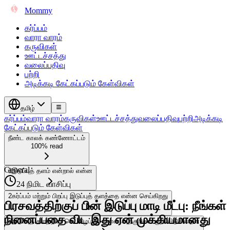
Mommy
கர்ப்பம்
வாரா வாரம்
கருவிகள்
ஊட்டச்சத்து
வலைப்பதிவு
பற்றி
அடிக்கடி கேட்கப்படும் கேள்விகள்
தமிழ்
கர்ப்பம்
வாரா வாரம்
கருவிகள்
ஊட்டச்சத்து
வலைப்பதிவு
பற்றி
அடிக்கடி
கேட்கப்படும் கேள்விகள்
நீண்ட காலக் கண்ணோட்டம்
100% read
General
1
இடுப்புத் தளம் என்றால் என்ன
24 நிமிட வாசிப்பு
2
கர்ப்பம் மற்றும் பிறப்பு இடுப்புத் தளத்தை என்ன செய்கிறது
பிரசவத்திற்குப் பின் இடுப்பு மாடி மீட்பு: நீங்கள்
நினைப்பதை விட இது ஏன் முக்கியமானது
3
இடுப்புத் தளத்தின் செயலிழப்பை என்ன அறிகுறிகள் குறிப்பிடுகின்றன