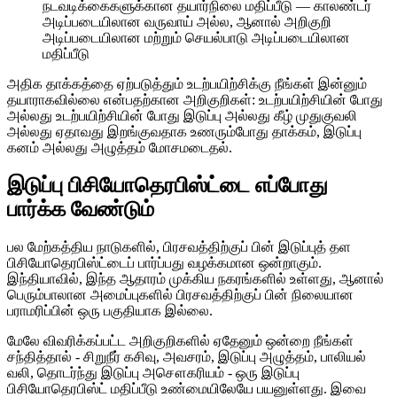
நடவடிக்கைகளுக்கான தயார்நிலை மதிப்பீடு — காலண்டர்
அடிப்படையிலான வருவாய் அல்ல, ஆனால் அறிகுறி
அடிப்படையிலான மற்றும் செயல்பாடு அடிப்படையிலான
மதிப்பீடு
அதிக தாக்கத்தை ஏற்படுத்தும் உடற்பயிற்சிக்கு நீங்கள் இன்னும்
தயாராகவில்லை என்பதற்கான அறிகுறிகள்: உடற்பயிற்சியின் போது
அல்லது உடற்பயிற்சியின் போது இடுப்பு அல்லது கீழ் முதுகுவலி
அல்லது ஏதாவது இறங்குவதாக உணரும்போது தாக்கம், இடுப்பு
கனம் அல்லது அழுத்தம் மோசமடைதல்.
இடுப்பு பிசியோதெரபிஸ்ட்டை எப்போது
பார்க்க வேண்டும்
பல மேற்கத்திய நாடுகளில், பிரசவத்திற்குப் பின் இடுப்புத் தள
பிசியோதெரபிஸ்ட்டைப் பார்ப்பது வழக்கமான ஒன்றாகும்.
இந்தியாவில், இந்த ஆதாரம் முக்கிய நகரங்களில் உள்ளது, ஆனால்
பெரும்பாலான அமைப்புகளில் பிரசவத்திற்குப் பின் நிலையான
பராமரிப்பின் ஒரு பகுதியாக இல்லை.
மேலே விவரிக்கப்பட்ட அறிகுறிகளில் ஏதேனும் ஒன்றை நீங்கள்
சந்தித்தால் - சிறுநீர் கசிவு, அவசரம், இடுப்பு அழுத்தம், பாலியல்
வலி, தொடர்ந்து இடுப்பு அசௌகரியம் - ஒரு இடுப்பு
பிசியோதெரபிஸ்ட் மதிப்பீடு உண்மையிலேயே பயனுள்ளது. இவை