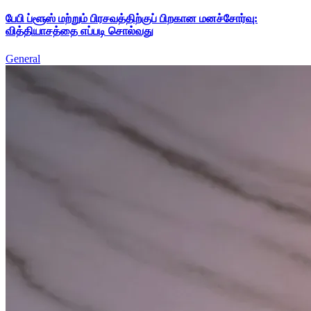
பேபி ப்ளூஸ் மற்றும் பிரசவத்திற்குப் பிறகான மனச்சோர்வு:
வித்தியாசத்தை எப்படி சொல்வது
General