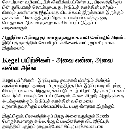
தொடர்பான வழிகாட்டியில் விவரிக்கப்பட்டுள்ளபடி, பிரசவத்திற்குப்
பின் குறிப்பாகத் தொடர்புடையது. இடுப்புத் தளத்தின் பதற்றம் -
மிகவும் பலவீனமாக இருப்பதை விட மிகவும் இறுக்கமாக இருக்கும்
தசைகள் - பிரசவத்திற்குப் பிறகான பாலியல் வலிக்கு ஒரு
பொதுவான ஆனால் குறைவாக விளம்பரப்படுத்தப்பட்ட
காரணமாகும்.
சிறுநீர்ப்பை அல்லது குடலை முழுவதுமாக காலி செய்வதில் சிரமம்
-
இடுப்புத் தளத்தின் செயலிழப்பு கசிவைக் காட்டிலும் சிரமமாக
இருக்கலாம்.
Kegel பயிற்சிகள் - அவை என்ன, அவை
என்ன அல்ல
Kegel பயிற்சிகள் - இடுப்பு மாடி தசைகள் மீண்டும் மீண்டும்
சுருக்கம் மற்றும் தளர்வு - பிரசவத்திற்கு பின் இடுப்பு மாடி மீட்புக்கு
மிகவும் பரவலாக பரிந்துரைக்கப்படும் உடற்பயிற்சி ஆகும். சரியாகவும்
தொடர்ச்சியாகவும் செய்யப்படுவதால், அவை சிறுநீர் அழுத்தத்தை
அடக்குவதற்கும், இடுப்புத் தளத்தின் வலிமையை
உருவாக்குவதற்கும் உண்மையிலேயே பயனுள்ளதாக இருக்கும்.
இருப்பினும், பிரசவத்திற்குப் பிறகு அனைவருக்கும் Kegels
பொருத்தமானது அல்ல, மேலும் பலவீனத்தை விட இடுப்புத்
தளத்தின் பதற்றம் (ஹைபர்டோனிசிட்டி) பிரச்சனையாக