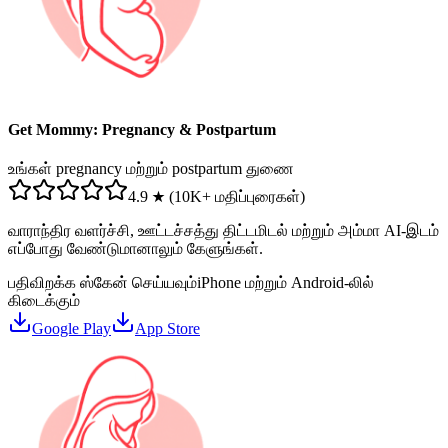
Get Mommy: Pregnancy & Postpartum
உங்கள் pregnancy மற்றும் postpartum துணை
4.9 ★ (10K+ மதிப்புரைகள்)
வாராந்திர வளர்ச்சி, ஊட்டச்சத்து திட்டமிடல் மற்றும் அம்மா AI-இடம்
எப்போது வேண்டுமானாலும் கேளுங்கள்.
பதிவிறக்க ஸ்கேன் செய்யவும்
iPhone மற்றும் Android-லில்
கிடைக்கும்
Google Play
App Store