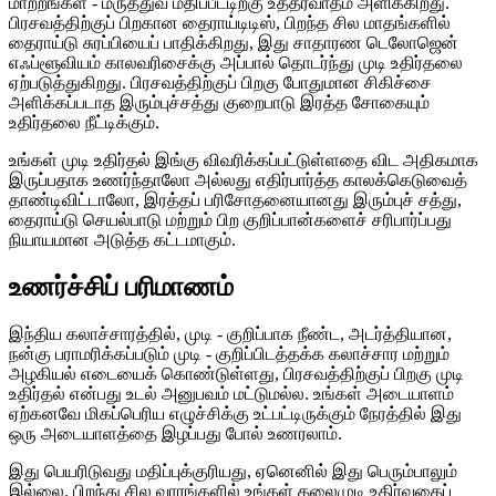
மாற்றங்கள் - மருத்துவ மதிப்பீட்டிற்கு உத்தரவாதம் அளிக்கிறது.
பிரசவத்திற்குப் பிறகான தைராய்டிடிஸ், பிறந்த சில மாதங்களில்
தைராய்டு சுரப்பியைப் பாதிக்கிறது, இது சாதாரண டெலோஜென்
எஃப்ளூவியம் காலவரிசைக்கு அப்பால் தொடர்ந்து முடி உதிர்தலை
ஏற்படுத்துகிறது. பிரசவத்திற்குப் பிறகு போதுமான சிகிச்சை
அளிக்கப்படாத இரும்புச்சத்து குறைபாடு இரத்த சோகையும்
உதிர்தலை நீட்டிக்கும்.
உங்கள் முடி உதிர்தல் இங்கு விவரிக்கப்பட்டுள்ளதை விட அதிகமாக
இருப்பதாக உணர்ந்தாலோ அல்லது எதிர்பார்த்த காலக்கெடுவைத்
தாண்டிவிட்டாலோ, இரத்தப் பரிசோதனையானது இரும்புச் சத்து,
தைராய்டு செயல்பாடு மற்றும் பிற குறிப்பான்களைச் சரிபார்ப்பது
நியாயமான அடுத்த கட்டமாகும்.
உணர்ச்சிப் பரிமாணம்
இந்திய கலாச்சாரத்தில், முடி - குறிப்பாக நீண்ட, அடர்த்தியான,
நன்கு பராமரிக்கப்படும் முடி - குறிப்பிடத்தக்க கலாச்சார மற்றும்
அழகியல் எடையைக் கொண்டுள்ளது, பிரசவத்திற்குப் பிறகு முடி
உதிர்தல் என்பது உடல் அனுபவம் மட்டுமல்ல. உங்கள் அடையாளம்
ஏற்கனவே மிகப்பெரிய எழுச்சிக்கு உட்பட்டிருக்கும் நேரத்தில் இது
ஒரு அடையாளத்தை இழப்பது போல் உணரலாம்.
இது பெயரிடுவது மதிப்புக்குரியது, ஏனெனில் இது பெரும்பாலும்
இல்லை. பிறந்து சில வாரங்களில் உங்கள் தலைமுடி உதிர்வதைப்