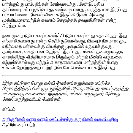
பார்க்கும் துயரம், நீங்கள் சோர்வடைந்து, மீண்டு, புதிய
தாய்மையுடன் பழகும்போது, ​​உண்மையானது. வருத்தமாக இருப்பது
பரவாயில்லை. நீங்கள் வீணாக இருக்கிறீர்கள் அல்லது
முக்கியமானவற்றில் கவனம் செலுத்தத் தவறுகிறீர்கள் என்று
அர்த்தமல்ல.
நடைமுறை ரீதியாகவும் உணர்ச்சி ரீதியாகவும் எது உதவுகிறது: இது
தற்காலிகமானது என்று தெரிந்துகொள்வது, மிகவும் நீளமான முடி
உதிர்வதை பார்வைக்கு வியத்தகு முறையில் உருவாக்குவது,
தளர்வான, வசதியான ஹேர்கட் இருப்பது, உங்கள் தலைமுடி ஒரு
காலத்திற்கு வித்தியாசமாக இருக்கும் மற்றும் மீண்டு வருவதை
ஏற்றுக்கொள்வது மற்றும் அசாதாரணமான மாற்றத்தின் போது
உங்கள் தோற்றத்தைப் பற்றி நீங்களே மென்மையாக இருப்பது.
இந்த கட்டுரை பொது கல்வி நோக்கங்களுக்காக மட்டுமே.
பிரசவத்திற்குப் பின் முடி உதிர்தலின் அளவு அல்லது காலம் குறித்து
உங்களுக்கு கவலைகள் இருந்தால், உங்கள் மருத்துவர் அல்லது
தோல் மருத்துவரிடம் பேசுங்கள்.
கர்ப்பம்
அறிகுறிகள்
வாரா வாரம்
ஊட்டச்சத்து
கருவிகள்
வலைப்பதிவு
ஆசிரியரைப் பற்றி