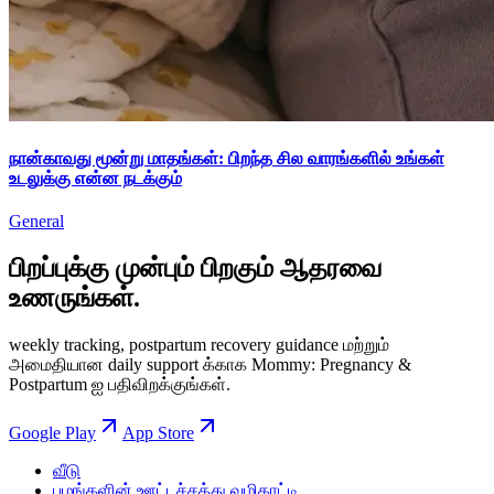
நான்காவது மூன்று மாதங்கள்: பிறந்த சில வாரங்களில் உங்கள்
உடலுக்கு என்ன நடக்கும்
General
பிறப்புக்கு முன்பும் பிறகும் ஆதரவை
உணருங்கள்.
weekly tracking, postpartum recovery guidance மற்றும்
அமைதியான daily support க்காக Mommy: Pregnancy &
Postpartum ஐ பதிவிறக்குங்கள்.
Google Play
App Store
வீடு
பழங்களின் ஊட்டச்சத்து வழிகாட்டி