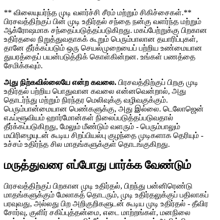
** விலையுயர்ந்த முடி வளர்ச்சி சீரம் மற்றும் சிகிச்சைகள்.**
பிரசவத்திற்குப் பின் முடி உதிர்தல் சந்தை நன்கு வளர்ந்த மற்றும்
ஆக்ரோஷமாக சந்தைப்படுத்தப்படுகிறது. மகப்பேற்றுக்கு பிறகான
உதிர்தலை நிறுத்துவதாகக் கூறும் பெரும்பாலான தயாரிப்புகள்,
தானே தீர்க்கப்படும் ஒரு செயல்முறையைப் பற்றிய உண்மையான
துயரத்தைப் பயன்படுத்திக் கொள்கின்றன. உங்கள் பணத்தை
சேமிக்கவும்.
அது நிற்கவில்லையே என்ற கவலை.
பிரசவத்திற்குப் பிறகு முடி
உதிர்தல் பற்றிய பொதுவான கவலை என்னவென்றால், அது
தொடர்ந்து மற்றும் நிரந்தர மெலிவுக்கு வழிவகுக்கும்.
பெரும்பான்மையான பெண்களுக்கு, அது இல்லை. டெலோஜென்
எஃப்ளூவியம் ஹார்மோன்கள் நிலைப்படுத்தப்படுவதால்
தீர்க்கப்படுகிறது, மேலும் மீண்டும் வளரும் - பெரும்பாலும்
மயிரிழையுடன் கூடிய சிறப்பியல்பு குழந்தை முடிகளாக தெரியும் -
உச்சம் உதிர்ந்த சில மாதங்களுக்குள் தொடங்குகிறது.
மருத்துவரை எப்போது பார்க்க வேண்டும்
பிரசவத்திற்குப் பிறகான முடி உதிர்தல், பிறந்து பன்னிரெண்டு
மாதங்களுக்கும் மேலாகத் தொடரும், முடி உதிர்தலுக்குப் பதிலாகப்
பரவுவது, அல்லது பிற அறிகுறிகளுடன் கூடிய முடி உதிர்தல் - தீவிர
சோர்வு, குளிர் சகிப்புத்தன்மை, எடை மாற்றங்கள், மனநிலை