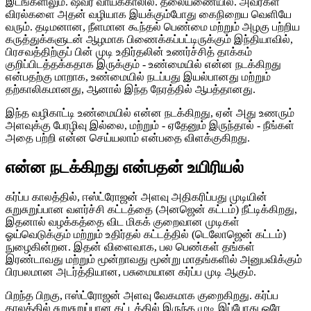
இடங்களிலும். ஷவர் வாய்க்காலில். தலையணையில். அவர்கள்
விரல்களை அதன் வழியாக இயக்கும்போது கைநிறைய வெளியே
வரும். தடிமனான, நீளமான கூந்தல் பெண்மை மற்றும் அழகு பற்றிய
கருத்துக்களுடன் ஆழமாக பிணைக்கப்பட்டிருக்கும் இந்தியாவில்,
பிரசவத்திற்குப் பின் முடி உதிர்தலின் உணர்ச்சித் தாக்கம்
குறிப்பிடத்தக்கதாக இருக்கும் - உண்மையில் என்ன நடக்கிறது
என்பதற்கு மாறாக, உண்மையில் நடப்பது இயல்பானது மற்றும்
தற்காலிகமானது, ஆனால் இந்த நேரத்தில் ஆபத்தானது.
இந்த வழிகாட்டி உண்மையில் என்ன நடக்கிறது, ஏன் அது உணரும்
அளவுக்கு பேரழிவு இல்லை, மற்றும் - ஏதேனும் இருந்தால் - நீங்கள்
அதை பற்றி என்ன செய்யலாம் என்பதை விளக்குகிறது.
என்ன நடக்கிறது என்பதன் உயிரியல்
கர்ப்ப காலத்தில், ஈஸ்ட்ரோஜன் அளவு அதிகரிப்பது முடியின்
சுறுசுறுப்பான வளர்ச்சி கட்டத்தை (அனஜென் கட்டம்) நீட்டிக்கிறது,
இதனால் வழக்கத்தை விட மிகக் குறைவான முடிகள்
ஓய்வெடுக்கும் மற்றும் உதிர்தல் கட்டத்தில் (டெலோஜென் கட்டம்)
நுழைகின்றன. இதன் விளைவாக, பல பெண்கள் தங்கள்
இரண்டாவது மற்றும் மூன்றாவது மூன்று மாதங்களில் அனுபவிக்கும்
பிரபலமான அடர்த்தியான, பசுமையான கர்ப்ப முடி ஆகும்.
பிறந்த பிறகு, ஈஸ்ட்ரோஜன் அளவு வேகமாக குறைகிறது. கர்ப்ப
காலத்தில் சுறுசுறுப்பான கட்டத்தில் இருந்த முடி இப்போது ஒரே