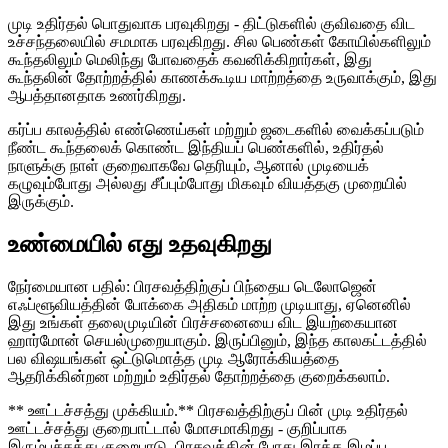
முடி உதிர்தல் பொதுவாக பரவுகிறது - திட்டுகளில் குவிவதை விட
உச்சந்தலையில் சமமாக பரவுகிறது. சில பெண்கள் கோயில்களிலும்
கூந்தலிலும் மெலிந்து போவதைக் கவனிக்கிறார்கள், இது
கூந்தலின் தோற்றத்தில் காணக்கூடிய மாற்றத்தை உருவாக்கும், இது
ஆபத்தானதாக உணர்கிறது.
கர்ப்ப காலத்தில் எண்ணெய்கள் மற்றும் ஜடைகளில் வைக்கப்படும்
நீண்ட கூந்தலைக் கொண்ட இந்தியப் பெண்களில், உதிர்தல்
நாளுக்கு நாள் குறைவாகவே தெரியும், ஆனால் முடியைக்
கழுவும்போது அல்லது சீப்பும்போது மிகவும் வியத்தகு முறையில்
இருக்கும்.
உண்மையில் எது உதவுகிறது
நேர்மையான பதில்: பிரசவத்திற்குப் பிந்தைய டெலோஜென்
எஃப்ளூவியத்தின் போக்கை அதிகம் மாற்ற முடியாது, ஏனெனில்
இது உங்கள் தலைமுடியின் பிரச்சனையை விட இயற்கையான
ஹார்மோன் செயல்முறையாகும். இருப்பினும், இந்த காலகட்டத்தில்
பல விஷயங்கள் ஒட்டுமொத்த முடி ஆரோக்கியத்தை
ஆதரிக்கின்றன மற்றும் உதிர்தல் தோற்றத்தை குறைக்கலாம்.
** ஊட்டச்சத்து முக்கியம்.** பிரசவத்திற்குப் பின் முடி உதிர்தல்
ஊட்டச்சத்து குறைபாட்டால் மோசமாகிறது - குறிப்பாக
இரும்புச்சத்து குறைபாடு, பிரசவத்தின் போது இரத்த இழப்பு