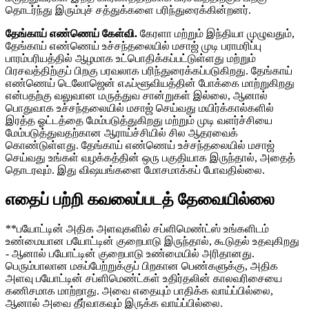
தொடர்ந்து இரும்புச் சத்துக்களை பரிந்துரைக்கின்றனர்.
தேங்காய் எண்ணெய் கேள்வி.
கேரளா மற்றும் இந்தியா முழுவதும்,
தேங்காய் எண்ணெய் உச்சந்தலையில் மசாஜ் முடி பராமரிப்பு
பாரம்பரியத்தில் ஆழமாக உட்பொதிக்கப்பட்டுள்ளது மற்றும்
பிரசவத்திற்குப் பிறகு பரவலாக பரிந்துரைக்கப்படுகிறது. தேங்காய்
எண்ணெய் டெலோஜென் எஃப்ளூவியத்தின் போக்கை மாற்றுகிறது
என்பதற்கு வலுவான மருத்துவ சான்றுகள் இல்லை, ஆனால்
பொதுவாக உச்சந்தலையில் மசாஜ் செய்வது மயிர்க்கால்களில்
இரத்த ஓட்டத்தை மேம்படுத்துகிறது மற்றும் முடி வளர்ச்சியை
மேம்படுத்துவதற்கான ஆராய்ச்சியில் சில ஆதரவைக்
கொண்டுள்ளது. தேங்காய் எண்ணெய் உச்சந்தலையில் மசாஜ்
செய்வது உங்கள் வழக்கத்தின் ஒரு பகுதியாக இருந்தால், அதைத்
தொடரவும். இது விஷயங்களை மோசமாக்கப் போவதில்லை.
எதைப் பற்றி கவலைப்படத் தேவையில்லை
**பயோட்டின் அதிக அளவுகளில் சப்ளிமெண்ட்ஸ் உங்களிடம்
உண்மையான பயோட்டின் குறைபாடு இருந்தால், கூடுதல் உதவுகிறது
- ஆனால் பயோட்டின் குறைபாடு உண்மையில் அரிதானது.
பெரும்பாலான மகப்பேற்றுக்குப் பிறகான பெண்களுக்கு, அதிக
அளவு பயோட்டின் சப்ளிமெண்ட்கள் உதிர்தலின் காலவரிசையை
கணிசமாக மாற்றாது. அவை எதையும் பாதிக்க வாய்ப்பில்லை,
ஆனால் அவை தீர்வாகவும் இருக்க வாய்ப்பில்லை.