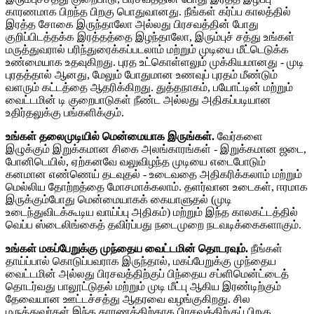
காரணமாக பிறந்த பிறகு பொதுவானது. நீங்கள் கர்ப்ப காலத்தில்
இரத்த சோகை இருந்தாலோ அல்லது பிரசவத்தின் போது
குறிப்பிடத்தக்க இரத்தத்தை இழந்தாலோ, இரும்புச் சத்து உங்கள்
மருத்துவரால் பரிந்துரைக்கப்படலாம் மற்றும் முடியை மீட்டெடுக்க
உண்மையாக உதவுகிறது. புரத உட்கொள்ளலும் முக்கியமானது - முடி
புரதத்தால் ஆனது, மேலும் போதுமான உணவுப் புரதம் மீண்டும்
வளரும் கட்டத்தை ஆதரிக்கிறது. துத்தநாகம், பயோட்டின் மற்றும்
வைட்டமின் டி குறைபாடுகள் நீண்ட அல்லது அதிகப்படியான
உதிர்தலுக்கு பங்களிக்கும்.
உங்கள் தலைமுடியில் மென்மையாக இருங்கள்.
வேர்களை
இழுக்கும் இறுக்கமான சிகை அலங்காரங்கள் - இறுக்கமான ஜடை,
போனிடெயில், ஏற்கனவே வலுவிழந்த முடியை எடைபோடும்
கனமான எண்ணெய் தடவுதல் - உடைவதை அதிகரிக்கலாம் மற்றும்
மெல்லிய தோற்றத்தை மோசமாக்கலாம். தளர்வான உடைகள், ஈரமாக
இருக்கும்போது மென்மையாகக் கையாளுதல் (முடி
உடைந்துவிடக்கூடிய வாய்ப்பு அதிகம்) மற்றும் இந்த காலகட்டத்தில்
வெப்ப ஸ்டைலிங்கைத் தவிர்ப்பது நடைமுறை நடவடிக்கைகளாகும்.
உங்கள் மகப்பேறுக்கு முந்தைய வைட்டமின் தொடரவும்.
நீங்கள்
தாய்ப்பால் கொடுப்பவராக இருந்தால், மகப்பேறுக்கு முந்தைய
வைட்டமின் அல்லது பிரசவத்திற்குப் பிந்தைய சப்ளிமென்ட்டைத்
தொடர்வது பாலூட்டுதல் மற்றும் முடி மீட்பு ஆகிய இரண்டிற்கும்
தேவையான ஊட்டச்சத்து ஆதரவை வழங்குகிறது. சில
மருத்துவர்கள் இந்த காரணத்திற்காக பிரசவத்திற்குப் பிறகு