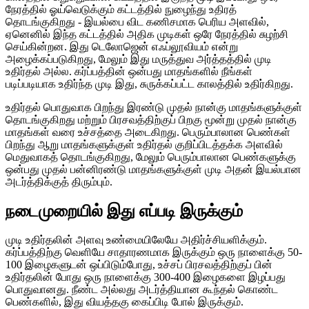
நேரத்தில் ஓய்வெடுக்கும் கட்டத்தில் நுழைந்து உதிரத்
தொடங்குகிறது - இயல்பை விட கணிசமாக பெரிய அளவில்,
ஏனெனில் இந்த கட்டத்தில் அதிக முடிகள் ஒரே நேரத்தில் சுழற்சி
செய்கின்றன. இது டெலோஜென் எஃப்லூவியம் என்று
அழைக்கப்படுகிறது, மேலும் இது மருத்துவ அர்த்தத்தில் முடி
உதிர்தல் அல்ல. கர்ப்பத்தின் ஒன்பது மாதங்களில் நீங்கள்
படிப்படியாக உதிர்ந்த முடி இது, சுருக்கப்பட்ட காலத்தில் உதிர்கிறது.
உதிர்தல் பொதுவாக பிறந்து இரண்டு முதல் நான்கு மாதங்களுக்குள்
தொடங்குகிறது மற்றும் பிரசவத்திற்குப் பிறகு மூன்று முதல் நான்கு
மாதங்கள் வரை உச்சத்தை அடைகிறது. பெரும்பாலான பெண்கள்
பிறந்து ஆறு மாதங்களுக்குள் உதிர்தல் குறிப்பிடத்தக்க அளவில்
மெதுவாகத் தொடங்குகிறது, மேலும் பெரும்பாலான பெண்களுக்கு
ஒன்பது முதல் பன்னிரண்டு மாதங்களுக்குள் முடி அதன் இயல்பான
அடர்த்திக்குத் திரும்பும்.
நடைமுறையில் இது எப்படி இருக்கும்
முடி உதிர்தலின் அளவு உண்மையிலேயே அதிர்ச்சியளிக்கும்.
கர்ப்பத்திற்கு வெளியே சாதாரணமாக இருக்கும் ஒரு நாளைக்கு 50-
100 இழைகளுடன் ஒப்பிடும்போது, ​​உச்சப் பிரசவத்திற்குப் பின்
உதிர்தலின் போது ஒரு நாளைக்கு 300-400 இழைகளை இழப்பது
பொதுவானது. நீண்ட அல்லது அடர்த்தியான கூந்தல் கொண்ட
பெண்களில், இது வியத்தகு கைப்பிடி போல் இருக்கும்.