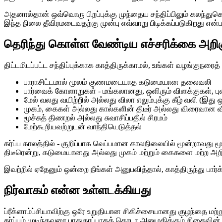
அதனால்தான் ஒவ்வொரு பிறப்புக்கு முந்தைய சந்திப்பிலும் கலந்த
இந்த நிலை தீவிரமடைவதற்கு முன்பு எவ்வாறு பிடிக்கப்படுகிறது எ
தெரிந்து கொள்ள வேண்டிய எச்சரிக்கை அறிக
திட்டமிடப்பட்ட சந்திப்புக்காக காத்திருக்காமல், உங்கள் வழங்க
பாராசிட்டமால் மூலம் குணமடையாத கடுமையான தலைவலி
பார்வைக் கோளாறுகள் - மங்கலானது, ஒளிரும் விளக்குகள், புள
மேல் வலது வயிற்றில் அல்லது விலா எலும்புக்கு கீழ் வலி (இது ஒ
முகம், கைகள் அல்லது கால்களின் திடீர் அல்லது விரைவான வீக்க
மூச்சுத் திணறல் அல்லது சுவாசிப்பதில் சிரமம்
மேற்கூறியவற்றுடன் வாந்தியெடுத்தல்
கர்ப்ப காலத்தில் - குறிப்பாக வெப்பமான காலநிலையில் மூன்றாவது ம
திடீரென்று, கடுமையானது அல்லது முகம் மற்றும் கைகளை மற்ற அற
இவற்றில் ஏதேனும் ஒன்றை நீங்கள் அனுபவித்தால், காத்திருந்து பா
நிர்வாகம் என்ன உள்ளடக்கியது
ப்ரீக்ளாம்ப்சியாவிற்கு ஒரே உறுதியான சிகிச்சையானது குழந்தை மற்ற
கர்ப்பம் முடிந்தவரை பாதுகாப்பாகத் தொடர அனுமதிக்கும் சிதைவி