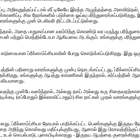
அறிவுறுத்தப்பட்டால் வீட்டிலேயே இரத்த அழுத்தத்தை அளவிடுதல், வழக
்காணிப்பு. சில நேரங்களில் படுக்கை ஓய்வு பரிந்துரைக்கப்படுகிறத
ாரங்களுக்கு முன் டெலிவரி திட்டமிடப்பட்டுள்ளது.
தால், அதை பாதுகாப்பான வரம்பிற்கு கொண்டு வர மருந்து பரிந்துரைக்க
ைன் மற்றும் மெத்தில்டோபா ஆகியவை அடங்கும். உங்களுக்கு பரிந்துர
்க கடுமையான ப்ரீக்ளாம்ப்சியாவின் போது கொடுக்கப்படுகிறது. இது 
ப்பத்தின் பதினாறு வாரங்களுக்கு முன்பு தொடங்கப்பட்டது, ப்ரீக்ளாம்
கிறது. உங்களுக்கு ஆபத்து காரணிகள் இருந்தால், கர்ப்பத்தின் ஆர
க்கியமானது.
ழ்வதற்கு முன்பே வளர்ந்தால், அல்லது தாய் அல்லது கரு சிதைவதற்கான
 அடிக்கடி (எப்போதும் இல்லாவிட்டாலும்) சில நாட்கள் முதல் வாரங்களுக்
்ளது. ப்ரீக்ளாம்ப்சியா நோயால் பாதிக்கப்பட்ட பெண்களுக்கு இருதய நோய
ை அறிந்து கொள்வது மதிப்புக்குரியது, ஆனால் இது பிரசவத்திற்குப
, உடல் செயல்பாடு, புகைபிடிக்காதது - இருதய ஆபத்தை குறைக்கிறது