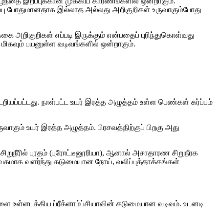
் குழந்தை இறப்புக்கான முக்கிய காரணங்களில் ஒன்றாகும்.
காணிப்பு போதுமானதாக இல்லாத அல்லது அறிகுறிகள் உருவாகும்போது
ை அறிகுறிகள் எப்படி இருக்கும் என்பதைப் புரிந்துகொள்வது
ிகவும் பயனுள்ள வடிவங்களில் ஒன்றாகும்.
றியப்பட்டது. நாள்பட்ட உயர் இரத்த அழுத்தம் உள்ள பெண்கள் கர்ப்பம்
உருவாகும் உயர் இரத்த அழுத்தம். பிரசவத்திற்குப் பிறகு அது
 சிறுநீரில் புரதம் (புரோட்டீனூரியா), ஆனால் அசாதாரண சிறுநீரக
ா வேகமாக வளர்ந்து கடுமையான நோய், வலிப்புத்தாக்கங்கள்
ுகளை உள்ளடக்கிய ப்ரீக்ளாம்ப்சியாவின் கடுமையான வடிவம். உடனடி