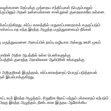
்கமான பிறப்புக்கு முந்தைய சந்திப்புகள் (பெரும்பாலும்
ு, இருப்பினும் அதன் நன்மைக்கான சான்றுகள் குறைவாகவே உள்ளன.
ப்படுகிறது. கர்ப்ப காலத்தில் பாதுகாப்பானதாகக் கருதப்படும்
ைக்கப்படாத எந்த இரத்த அழுத்த மருந்துகளையும் நீங்கள்
ஒரு மருத்துவமனை அமைப்பில் நரம்பு வழியாக அல்லது ஊசி மூலம்
ப்சியாவின் அதிக ஆபத்தில் உள்ள பெண்களுக்கு
ம்பத்தில் குறைந்த அளவிலான ஆஸ்பிரின் உங்களுக்கு
 அறிகுறிகள் இருந்தால், கர்ப்பகாலத்தைப் பொருட்படுத்தாமல்
குள் இயல்பாக்குகிறது.
், உயர் இரத்த அழுத்தம், சிறுநீரக நோய் மற்றும் பக்கவாதம் ஏற்படும்
் பிறகு இரத்த அழுத்தம், நீண்டகால இருதய ஆரோக்கிய
.