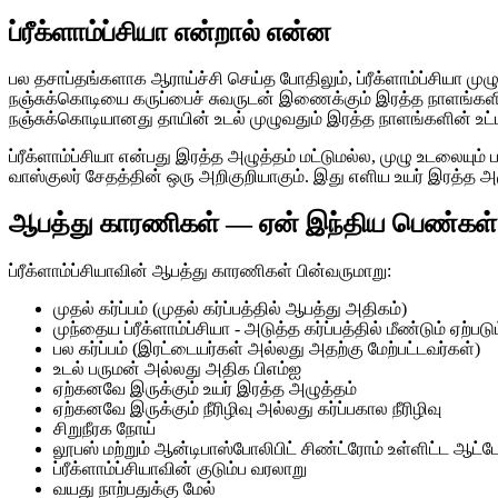
ப்ரீக்ளாம்ப்சியா என்றால் என்ன
பல தசாப்தங்களாக ஆராய்ச்சி செய்த போதிலும், ப்ரீக்ளாம்ப்சியா மு
நஞ்சுக்கொடியை கருப்பைச் சுவருடன் இணைக்கும் இரத்த நாளங்களி
நஞ்சுக்கொடியானது தாயின் உடல் முழுவதும் இரத்த நாளங்களின் 
ப்ரீக்ளாம்ப்சியா என்பது இரத்த அழுத்தம் மட்டுமல்ல, முழு உடலையும
வாஸ்குலர் சேதத்தின் ஒரு அறிகுறியாகும். இது எளிய உயர் இரத்த
ஆபத்து காரணிகள் — ஏன் இந்திய பெண்கள்
ப்ரீக்ளாம்ப்சியாவின் ஆபத்து காரணிகள் பின்வருமாறு:
முதல் கர்ப்பம் (முதல் கர்ப்பத்தில் ஆபத்து அதிகம்)
முந்தைய ப்ரீக்ளாம்ப்சியா - அடுத்த கர்ப்பத்தில் மீண்டும் ஏற்பட
பல கர்ப்பம் (இரட்டையர்கள் அல்லது அதற்கு மேற்பட்டவர்கள்)
உடல் பருமன் அல்லது அதிக பிஎம்ஐ
ஏற்கனவே இருக்கும் உயர் இரத்த அழுத்தம்
ஏற்கனவே இருக்கும் நீரிழிவு அல்லது கர்ப்பகால நீரிழிவு
சிறுநீரக நோய்
லூபஸ் மற்றும் ஆன்டிபாஸ்போலிபிட் சிண்ட்ரோம் உள்ளிட்ட ஆ
ப்ரீக்ளாம்ப்சியாவின் குடும்ப வரலாறு
வயது நாற்பதுக்கு மேல்