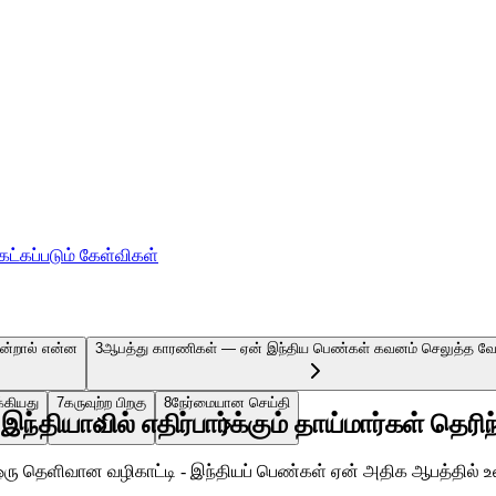
ேட்கப்படும் கேள்விகள்
 என்றால் என்ன
3
ஆபத்து காரணிகள் — ஏன் இந்திய பெண்கள் கவனம் செலுத்த வே
்கியது
7
கருவுற்ற பிறகு
8
நேர்மையான செய்தி
ா: இந்தியாவில் எதிர்பார்க்கும் தாய்மார்கள் த
ிற்கு ஒரு தெளிவான வழிகாட்டி - இந்தியப் பெண்கள் ஏன் அதிக ஆபத்தில்