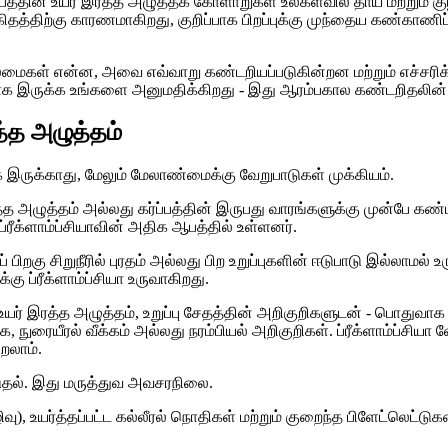
 கர்ப்பத்தின் உயர் இரத்த அழுத்தக் கோளாறுகள் உலகளவில் தாய் மற்றும
்க விகிதத்திற்கு காரணமாகிறது, குறிப்பாக பிறப்புக்கு முந்தைய கண்
மைகள் என்ன, அவை எவ்வாறு கண்டறியப்படுகின்றன மற்றும் எச்சரிக்க
ாக இருக்க உங்களை அனுமதிக்கிறது - இது ஆரம்பகால கண்டறிதலின் ம
த்த அழுத்தம்
க இருக்காது, மேலும் மேலாண்மைக்கு வேறுபாடுகள் முக்கியம்.
ரத்த அழுத்தம் அல்லது கர்ப்பத்தின் இருபது வாரங்களுக்கு முன்பே கண்ட
ீக்ளாம்ப்சியாவின் அதிக ஆபத்தில் உள்ளனர்.
் பிறகு சிறுநீரில் புரதம் அல்லது பிற உறுப்புகளின் ஈடுபாடு இல்லாமல் 
கு ப்ரீக்ளாம்ப்சியா உருவாகிறது.
ம் உயர் இரத்த அழுத்தம், உறுப்பு சேதத்தின் அறிகுறிகளுடன் - பொதுவாக
 நுரையீரல் வீக்கம் அல்லது நரம்பியல் அறிகுறிகள். ப்ரீக்ளாம்ப்சிய
ேறலாம்.
்படுதல். இது மருத்துவ அவசரநிலை.
ு), உயர்த்தப்பட்ட கல்லீரல் நொதிகள் மற்றும் குறைந்த பிளேட்லெட்ட