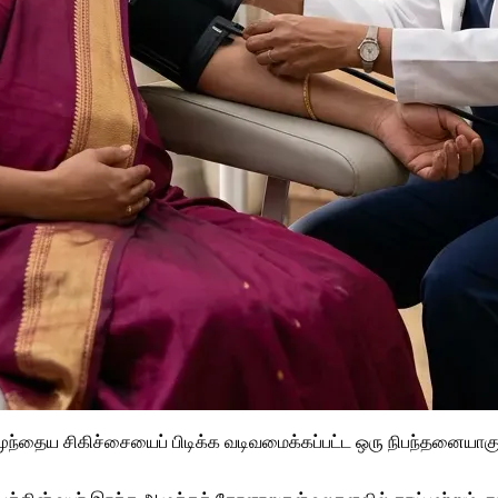
 முந்தைய சிகிச்சையைப் பிடிக்க வடிவமைக்கப்பட்ட ஒரு நிபந்தனையாகும்