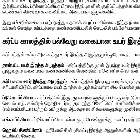
கர்ப்பகால உயர் இரத்த அழுத்தம் மற்றும் ப்ரீக்ளாம்ப்சியா உள்ளிட்ட
இந்தியாவில், ப்ரீக்ளாம்ப்சியா பிரசவ இறப்புகளின் குறிப்பிடத்தக
பெண்கள் விரைவாக கவனிப்பை அடையாத சூழல்களில்.
இது எச்சரிக்கையை ஏற்படுத்துவதாகக் கூறப்படவில்லை. இந்த நிலை
உங்கள் சொந்த கர்ப்பத்தை கண்காணிப்பதில் செயலில் பங்கேற்பாளர
கர்ப்ப காலத்தில் பல்வேறு வகையான உயர் இர
கர்ப்பத்தில் உள்ள அனைத்து உயர் இரத்த அழுத்தமும் ஒரே மாதிரியா
நாள்பட்ட உயர் இரத்த அழுத்தம்
- கர்ப்பத்திற்கு முன் இருந்த உயர் இ
முழுவதும் கவனமாக கண்காணிக்க வேண்டும், ஏனெனில் அவர்கள் ப்ர
கர்ப்பகால உயர் இரத்த அழுத்தம்
- கர்ப்பத்தின் இருபது வாரங்களுக்குப
சரியாகிவிடும். கர்ப்பகால உயர் இரத்த அழுத்தம் உள்ள சில பெண்களுக்
ப்ரீகிளாம்ப்சியா
- கர்ப்பத்தின் இருபது வாரங்களுக்குப் பிறகு ஏற்படு
செயல்பாடு, கல்லீரல் நொதி உயர்வு, குறைந்த பிளேட்லெட் எண்ணிக்கை,
(எக்லாம்ப்சியா) மற்றும் உயிருக்கு ஆபத்தான சிக்கல்களுக்கு முன்ன
எக்லாம்ப்சியா
- ப்ரீக்ளாம்ப்சியா உள்ள ஒரு பெண்ணுக்கு வலிப்பு ஏற
ஹெல்ப் சிண்ட்ரோம்
- ஹீமோலிசிஸ் (சிவப்பு இரத்த அணுக்களின் அழிவ
டெலிவரி தேவை.