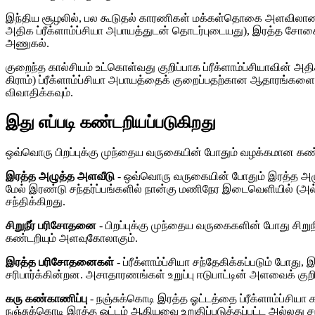
இந்திய சூழலில், பல கூடுதல் காரணிகள் மக்கள்தொகை அளவிலான ஆபத
அதிக ப்ரீக்ளாம்ப்சியா அபாயத்துடன் தொடர்புடையது), இரத்த சோகைய
அணுகல்.
குறைந்த கால்சியம் உட்கொள்வது குறிப்பாக ப்ரீக்ளாம்ப்சியாவின் 
கிராம்) ப்ரீக்ளாம்ப்சியா அபாயத்தைக் குறைப்பதற்கான ஆதாரங்களை
விவாதிக்கவும்.
இது எப்படி கண்டறியப்படுகிறது
ஒவ்வொரு பிறப்புக்கு முந்தைய வருகையின் போதும் வழக்கமான கண்காண
இரத்த அழுத்த அளவீடு
- ஒவ்வொரு வருகையின் போதும் இரத்த அழுத்
மேல் இரண்டு சந்தர்ப்பங்களில் நான்கு மணிநேர இடைவெளியில் (அல்லத
சந்திக்கிறது.
சிறுநீர் பரிசோதனை
- பிறப்புக்கு முந்தைய வருகைகளின் போது சிறுநீர
கண்டறியும் அளவுகோலாகும்.
இரத்த பரிசோதனைகள்
- ப்ரீக்ளாம்ப்சியா சந்தேகிக்கப்படும் போத
சரிபார்க்கின்றன. அசாதாரணங்கள் உறுப்பு ஈடுபாட்டின் அளவைக் குற
கரு கண்காணிப்பு
- நஞ்சுக்கொடி இரத்த ஓட்டத்தை ப்ரீக்ளாம்ப்சியா கட
நஞ்சுக்கொடி இரத்த ஓட்டம் ஆகியவை உறுதிப்படுத்தப்பட்ட அல்லது சந்த