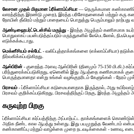
லேசான முதல் மிதமான ப்ரீக்ளாம்ப்சியா
— நெருக்கமான கண்காணிப்பு, 
வாரத்திற்கு இரண்டு முறை), இரத்த பரிசோதனைகள் மற்றும் கரு கண
நோயின் தீவிரம் மற்றும் பாதையைப் பொறுத்து பெரும்பாலும் நாற்பது வ
ஆண்டிஹைபர்ட்டென்சிவ் மருந்து
- இரத்த அழுத்தம் கணிசமாக உயர்ந்
பொதுவாகப் பயன்படுத்தப்படும் மருந்துகளில் லேபெடலோல், நிஃபெடிப
எடுக்கக்கூடாது.
மெக்னீசியம் சல்பேட்
- வலிப்புத்தாக்கங்களை (எக்லாம்ப்சியா) தடுக
நிர்வகிக்கப்படுகிறது.
ஆஸ்பிரின்
- குறைந்த அளவு ஆஸ்பிரின் (தினமும் 75-150 மி.கி.) கர்
பரிந்துரைக்கப்படுகிறது, ஏனெனில் இது ஆபத்தை கணிசமாகக் குறைக்
பொருத்தமானதா என்று உங்கள் வழங்குநரிடம் கேளுங்கள் - நேரம் மு
பிரசவம்
- ப்ரீக்ளாம்ப்சியா கடுமையானதாக இருந்தால், அது உயிர்வா
பிரசவம் குறிக்கப்படுகிறது. பிரசவத்திற்குப் பிறகு, இரத்த அழுத்தம்
கருவுற்ற பிறகு
ப்ரீக்ளாம்ப்சியா கர்ப்பத்திற்கு அப்பாற்பட்ட தாக்கங்களைக் கொண்டுள
அதிக நீண்ட கால ஆபத்து உள்ளது. இது பயமுறுத்த வேண்டாம் என்பத
கண்காணிப்பு மற்றும் வாழ்க்கை முறை நடவடிக்கைகள் - உணவு, எடை