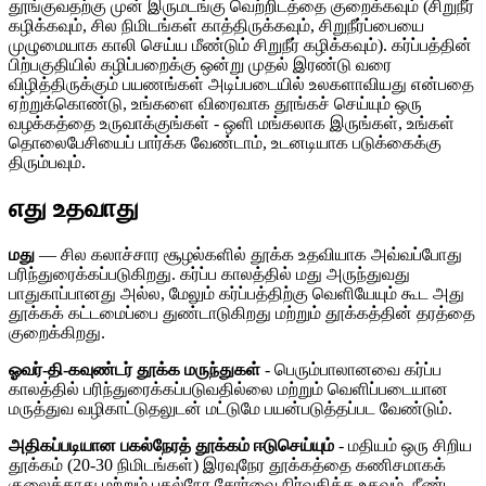
தூங்குவதற்கு முன் இருமடங்கு வெற்றிடத்தை குறைக்கவும் (சிறுநீர்
கழிக்கவும், சில நிமிடங்கள் காத்திருக்கவும், சிறுநீர்ப்பையை
முழுமையாக காலி செய்ய மீண்டும் சிறுநீர் கழிக்கவும்). கர்ப்பத்தின்
பிற்பகுதியில் கழிப்பறைக்கு ஒன்று முதல் இரண்டு வரை
விழித்திருக்கும் பயணங்கள் அடிப்படையில் உலகளாவியது என்பதை
ஏற்றுக்கொண்டு, உங்களை விரைவாக தூங்கச் செய்யும் ஒரு
வழக்கத்தை உருவாக்குங்கள் - ஒளி மங்கலாக இருங்கள், உங்கள்
தொலைபேசியைப் பார்க்க வேண்டாம், உடனடியாக படுக்கைக்கு
திரும்பவும்.
எது உதவாது
மது
— சில கலாச்சார சூழல்களில் தூக்க உதவியாக அவ்வப்போது
பரிந்துரைக்கப்படுகிறது. கர்ப்ப காலத்தில் மது அருந்துவது
பாதுகாப்பானது அல்ல, மேலும் கர்ப்பத்திற்கு வெளியேயும் கூட அது
தூக்கக் கட்டமைப்பை துண்டாடுகிறது மற்றும் தூக்கத்தின் தரத்தை
குறைக்கிறது.
ஓவர்-தி-கவுண்டர் தூக்க மருந்துகள்
- பெரும்பாலானவை கர்ப்ப
காலத்தில் பரிந்துரைக்கப்படுவதில்லை மற்றும் வெளிப்படையான
மருத்துவ வழிகாட்டுதலுடன் மட்டுமே பயன்படுத்தப்பட வேண்டும்.
அதிகப்படியான பகல்நேரத் தூக்கம் ஈடுசெய்யும்
- மதியம் ஒரு சிறிய
தூக்கம் (20-30 நிமிடங்கள்) இரவுநேர தூக்கத்தை கணிசமாகக்
குலைக்காது மற்றும் பகல்நேர சோர்வை நிர்வகிக்க உதவும். நீண்ட