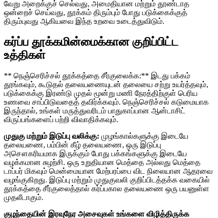
வேறு அறைக்குச் செல்வது, அமைதியான மற்றும் தூண்டாத
ஒன்றைச் செய்வது, தூக்கம் திரும்பும் போது படுக்கைக்குத்
திரும்புவது ஆகியவை இந்த உறவை உடைத்துவிடும்.
கர்ப்ப தூக்கமின்மைக்கான குறிப்பிட்ட
உத்திகள்
** நெஞ்செரிச்சல் தூக்கத்தை சீர்குலைக்க:** இடது பக்கம்
தூங்கவும், கூடுதல் தலையணையுடன் தலையை சற்று உயர்த்தவும்,
படுக்கைக்கு இரண்டு முதல் மூன்று மணி நேரத்திற்குள் பெரிய
உணவை சாப்பிடுவதைத் தவிர்க்கவும். நெஞ்செரிச்சல் கடுமையாக
இருந்தால், உங்கள் மருத்துவரிடம் பாதுகாப்பான ஆன்டாசிட்
விருப்பங்களைப் பற்றி விவாதிக்கவும்.
முதுகு மற்றும் இடுப்பு வலிக்கு:
முழங்கால்களுக்கு இடையே
தலையணை, பம்பின் கீழ் தலையணை, ஒரு இடுப்பு
அசௌகரியமாக இருக்கும் போது பக்கங்களுக்கு இடையே
வழக்கமான சுழற்சி. ஒரு உறுதியான மெத்தை அல்லது மெத்தை
டாப்பர் மிகவும் மென்மையான மேற்பரப்பை விட நிலையான ஆதரவை
வழங்குகிறது. இடுப்பு மற்றும் முதுகுவலி குறிப்பிடத்தக்க வகையில்
தூக்கத்தை சீர்குலைத்தால் கர்ப்பகால தலையணை ஒரு பயனுள்ள
முதலீடாகும்.
குழந்தையின் இரவுநேர அசைவுகள் உங்களை விழித்திருக்க