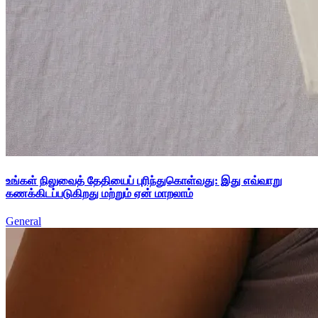
உங்கள் நிலுவைத் தேதியைப் புரிந்துகொள்வது: இது எவ்வாறு
கணக்கிடப்படுகிறது மற்றும் ஏன் மாறலாம்
General