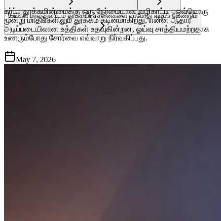
கர்ப்ப தூக்கமின்மைக்கு ஒரு நேர்மையான வழிகாட்டி - ஒவ்வொரு
5
உங்கள் மருத்துவரிடம் தூக்க பிரச்சனைகளை எப்போது எழுப்ப வேண்டும்
மூன்று மாதங்களிலும் தூக்கம் கடினமாகிறது, என்ன ஆதார
அடிப்படையிலான உத்திகள் உதவுகின்றன, ஓய்வு சாத்தியமற்றதாக
உணரும்போது சோர்வை எவ்வாறு நிர்வகிப்பது.
May 7, 2026