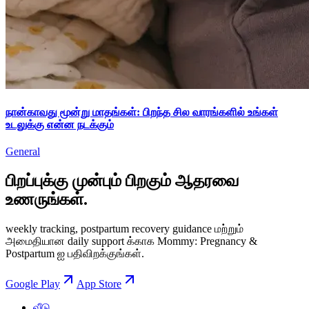
நான்காவது மூன்று மாதங்கள்: பிறந்த சில வாரங்களில் உங்கள்
உடலுக்கு என்ன நடக்கும்
General
பிறப்புக்கு முன்பும் பிறகும் ஆதரவை
உணருங்கள்.
weekly tracking, postpartum recovery guidance மற்றும்
அமைதியான daily support க்காக Mommy: Pregnancy &
Postpartum ஐ பதிவிறக்குங்கள்.
Google Play
App Store
வீடு