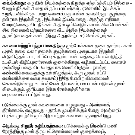
வைக்கிறது:
கருவின் இயக்கத்தை நிறுத்த எந்த உத்தியும் இல்லை -
மேலும் நீங்கள் அதை விரும்ப மாட்டீர்கள், ஏனெனில் இயக்கம்
உறுதியளிக்கிறது. மறுவடிவமைப்பது என்ன உதவுகிறது: குழந்தை
நன்றாக இருக்கிறது, இயக்கம் இயல்பானது, அதற்கு எதிராக
போராடுவதை விட நீங்கள் அதில் ஓய்வெடுக்கலாம். சில பெண்கள்
சில நிலைகள் மற்றவர்களை விட அதிக இயக்கத்தைத்
தூண்டுவதைக் கண்டறிந்து அதற்கேற்ப சரிசெய்கிறார்கள்.
கவலை மற்றும் பந்தய மனதிற்கு:
முற்போக்கான தசை தளர்வு - கால்
முதல் தலை வரை தசைக் குழுக்களை முறையாக இறுக்கி
விடுவித்தல் - பாராசிம்பேடிக் நரம்பு மண்டலத்தை செயல்படுத்தி
உடலியல் விழிப்புணர்வைக் குறைக்கிறது. வழிகாட்டப்பட்ட சுவாசம்
(உள்ளிழுப்பதை விட மெதுவாக வெளிவிடுதல் - நான்கு
எண்ணிக்கைகளுக்கு உள்ளிழுத்தல், ஆறு முதல் எட்டு
எண்ணிக்கை வரை சுவாசம்) இதே போன்ற விளைவைக்
கொண்டுள்ளது. உடல் ஸ்கேன் தியானம், பல பயன்பாடுகள் மூலம்
கிடைக்கும், குறிப்பாக இந்த நோக்கத்திற்காக
வடிவமைக்கப்பட்டுள்ளது.
படுக்கைக்கு முன் கவலைகளை எழுதுவது - அவற்றைத்
தீர்க்காமல், எழுதுவது - தூங்க முயற்சிக்கும் போது அவற்றைப்
பிடிக்க முயற்சிக்கும் அறிவாற்றல் சுமையை குறைக்கிறது.
அடிக்கடி சிறுநீர் கழிப்பதற்காக:
படுக்கைக்கு இரண்டு மணி
நேரத்திற்கு முன் திரவ உட்கொள்ளலைக் குறைக்கவும்,