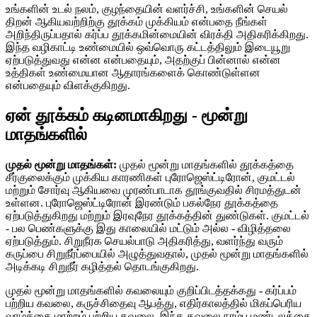
உங்களின் உடல் நலம், குழந்தையின் வளர்ச்சி, உங்களின் செயல்
திறன் ஆகியவற்றிற்கு தூக்கம் முக்கியம் என்பதை நீங்கள்
அறிந்திருப்பதால் கர்ப்ப தூக்கமின்மையின் விரக்தி அதிகரிக்கிறது.
இந்த வழிகாட்டி உண்மையில் ஒவ்வொரு கட்டத்திலும் இடையூறு
ஏற்படுத்துவது என்ன என்பதையும், அதற்குப் பின்னால் என்ன
உத்திகள் உண்மையான ஆதாரங்களைக் கொண்டுள்ளன
என்பதையும் விளக்குகிறது.
ஏன் தூக்கம் கடினமாகிறது - மூன்று
மாதங்களில்
முதல் மூன்று மாதங்கள்:
முதல் மூன்று மாதங்களில் தூக்கத்தை
சீர்குலைக்கும் முக்கிய காரணிகள் புரோஜெஸ்ட்டிரோன், குமட்டல்
மற்றும் சோர்வு ஆகியவை முரண்பாடாக தூங்குவதில் சிரமத்துடன்
உள்ளன. புரோஜெஸ்ட்டிரோன் இரண்டும் பகல்நேர தூக்கத்தை
ஏற்படுத்துகிறது மற்றும் இரவுநேர தூக்கத்தின் துண்டுகள். குமட்டல்
- பல பெண்களுக்கு இது காலையில் மட்டும் அல்ல - விழித்தலை
ஏற்படுத்தும். சிறுநீரக செயல்பாடு அதிகரித்து, வளர்ந்து வரும்
கருப்பை சிறுநீர்ப்பையில் அழுத்துவதால், முதல் மூன்று மாதங்களில்
அடிக்கடி சிறுநீர் கழித்தல் தொடங்குகிறது.
முதல் மூன்று மாதங்களில் கவலையும் குறிப்பிடத்தக்கது - கர்ப்பம்
பற்றிய கவலை, கருச்சிதைவு ஆபத்து, எதிர்காலத்தில் மிகப்பெரிய
வாழ்க்கை மாற்றம் பற்றிய கவலை. இந்த கவலை நரம்பு மண்டலத்தை