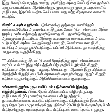
இது மிகவும் பொருத்தமானது. குளிர்ந்த அறை வெப்பநிலை தூக்கம்
மற்றும் பராமரிப்பை ஆதரிக்கிறது. மூன்றாவது மூன்று மாதங்களில்
குறிப்பாக, இரவில் அதிக வெப்பமடைவது மற்ற சீர்குலைவுகளைக்
கூட்டும்.
விண்ட்-டவுன் வழக்கம்.
படுக்கைக்கு முந்தைய மணிநேரம்
உண்மையிலேயே அமைதியாக இருக்க வேண்டும் - திரைகள் அல்ல
(நரம்பு மண்டலத்தைத் தூண்டுவதை விட தூண்டுகிறது),
ஆர்வமுள்ள திட்டமிடல் அல்லது கடினமான உரையாடல்கள் அல்ல,
உடற்பயிற்சி அல்ல. வெதுவெதுப்பான நீர், மென்மையான நீட்சி,
வாசிப்பு அல்லது ஓய்வெடுக்கும் பயிற்சி ஆகியவை தூக்கத்திற்கு
மாறுவதை ஆதரிக்கிறது.
** படுக்கைக்கு இரண்டு மணி நேரத்திற்கு முன் திரவங்களை
வரம்பிடவும்.** இது கர்ப்பத்தின் பிற்பகுதியில் இரவில் சிறுநீர்
கழிப்பதை அகற்றாது - எதுவும் செய்யாது - ஆனால் இது படுக்கை
நேரத்தில் சிறுநீர்ப்பையின் அளவைக் குறைக்கிறது மற்றும் சிறுநீர்
கழிக்க எழுந்திருக்கும் அதிர்வெண்ணைக் குறைக்கும்.
உங்களால் தூங்க முடியாவிட்டால் படுக்கையில் இருந்து
எழுந்திருங்கள்.
நீண்ட நேரம் படுக்கையில் விழித்திருப்பது,
குறிப்பாக விழிப்பு உணர்வு கவலையுடன் இருந்தால்,
தூக்கமின்மையை கூட்டும் படுக்கைக்கும் விழிப்புக்கும் இடையே
ஒரு தொடர்பை உருவாக்குகிறது. நீங்கள் 20-30 நிமிடங்களுக்கு மேல்
விழித்திருந்து, உறக்கத்தை விட விழிப்புடன் உணர்ந்தால், எழுந்து,