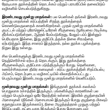
நேரடியாக தூக்கத்தின் தொடக்கம் மற்றும் பராமரிப்பில் தலையிடும்
வழிகளில் செயல்படுத்துகிறது.
இரண்டாவது மூன்று மாதங்கள்:
பல பெண்கள் தங்கள் இரண்டாவது
மூன்று மாதங்கள் கர்ப்பத்தின் சிறந்த தூக்கத்தைக்
கொண்டுவருவதைக் காண்கிறார்கள். முதல் மூன்று மாதங்களில்
குமட்டல் மற்றும் புரோஜெஸ்ட்டிரோன் சீர்குலைவு ஆகியவை அடிக்கடி
தீர்க்கப்படுகின்றன, ஆற்றல் மேம்படுகிறது, மேலும் பம்ப் இன்னும்
பெரியதாக இல்லை, இது குறிப்பிடத்தக்க நிலை சிரமத்தை
ஏற்படுத்தும். இந்த சாளரம் இருந்தால், நல்ல தூக்க பழக்கத்தை
நிறுவ இது உள்ளது.
சில பெண்களுக்கு இரண்டாவது மூன்று மாதங்களில்
நெஞ்செரிச்சல் ஏற்படத் தொடங்கும், இது தூக்கத்தை
சீர்குலைக்கும், குறிப்பாக படுத்திருக்கும் போது. தெளிவான,
உணர்ச்சிகரமான தீவிர கனவுகள் - கர்ப்ப தூக்கத்தின் சிறப்பியல்பு
அம்சம், தொடர்புடைய வழிகாட்டியில் விவாதிக்கப்பட்டது -
பெரும்பாலும் இரண்டாவது மூன்று மாதங்களில் வெளிப்படும்.
மூன்றாவது மூன்று மாதங்கள்:
இங்குதான் தூக்கக் கலக்கம்
பொதுவாக உச்சத்தில் இருக்கும். பங்களிக்கும் காரணிகள் பல
மற்றும் பெரும்பாலும் ஒரே நேரத்தில் உள்ளன: இரவில் குழந்தையின்
அசைவுகள் (நீங்கள் அசையாமல் இருக்கும் போது குழந்தை மிகவும்
சுறுசுறுப்பாக இருக்கலாம்), நிலை அழுத்தத்தால் முதுகு மற்றும்
இடுப்பு வலி, தட்டையாக இருக்கும் போது மோசமடையும்