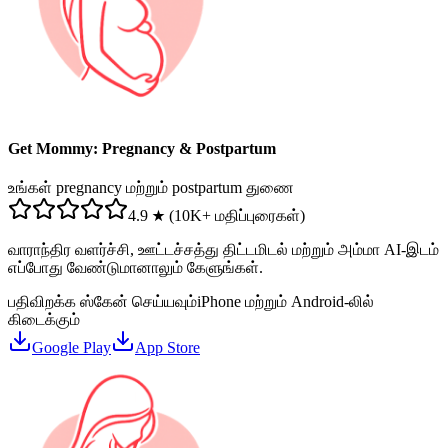
Get Mommy: Pregnancy & Postpartum
உங்கள் pregnancy மற்றும் postpartum துணை
4.9 ★ (10K+ மதிப்புரைகள்)
வாராந்திர வளர்ச்சி, ஊட்டச்சத்து திட்டமிடல் மற்றும் அம்மா AI-இடம்
எப்போது வேண்டுமானாலும் கேளுங்கள்.
பதிவிறக்க ஸ்கேன் செய்யவும்
iPhone மற்றும் Android-லில்
கிடைக்கும்
Google Play
App Store