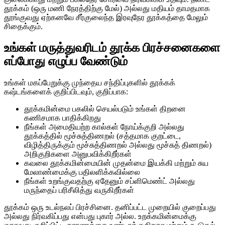
தூக்கம் (ஒரு மணி நேரத்திற்கு மேல்) அல்லது மதியம் தாமதமாக
தூங்குவது ஏற்கனவே சீர்குலைந்த இரவுநேர தூக்கத்தை மேலும்
சிதைக்கும்.
உங்கள் மருத்துவரிடம் தூக்க பிரச்சனைகளை
எப்போது எழுப்ப வேண்டும்
உங்கள் மகப்பேறுக்கு முந்தைய சந்திப்புகளில் தூக்கக்
கஷ்டங்களைக் குறிப்பிடவும், குறிப்பாக:
தூக்கமின்மை பகலில் செயல்படும் உங்கள் திறனை
கணிசமாக பாதிக்கிறது
நீங்கள் அமைதியற்ற கால்கள் நோய்க்குறி அல்லது
தூக்கத்தில் மூச்சுத்திணறல் (சத்தமாக குறட்டை,
விழித்திருக்கும் மூச்சுத்திணறல் அல்லது மூச்சுத் திணறல்)
அறிகுறிகளை அனுபவிக்கிறீர்கள்
கவலை தூக்கமின்மையின் முதன்மை இயக்கி மற்றும் சுய
மேலாண்மைக்கு பதிலளிக்கவில்லை
நீங்கள் உறங்குவதற்கு ஏதேனும் சப்ளிமெண்ட் அல்லது
மருந்தைப் பரிசீலித்து வருகிறீர்கள்
தூக்கம் ஒரு உடல்நலப் பிரச்சினை. தனிப்பட்ட முறையில் குறைப்பது
அல்லது நிர்வகிப்பது என்பது புகார் அல்ல. உறக்கமின்மைக்கு