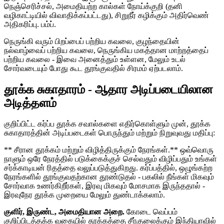
நெஞ்செரிச்சல், அமைதியற்ற கால்கள் நோய்க்குறி (தனி
வழிகாட்டியில் விவாதிக்கப்பட்டது), சிறுநீர் கழிக்கும் அதிர்வெண்
அதிகரிப்பு. பம்ப்.
நெருங்கி வரும் பிறப்பைப் பற்றிய கவலை, குழந்தையின்
நல்வாழ்வைப் பற்றிய கவலை, நெருங்கிய மகத்தான மாற்றத்தைப்
பற்றிய கவலை - இவை அனைத்தும் உள்ளன, மேலும் உடல்
சோர்வடையும் போது கூட தூங்குவதில் சிரமம் ஏற்படலாம்.
தூக்க சுகாதாரம் - ஆதார அடிப்படையிலான
அடித்தளம்
குறிப்பிட்ட கர்ப்ப தூக்க சவால்களை எதிர்கொள்ளும் முன், தூக்க
சுகாதாரத்தின் அடிப்படைகள் பொருந்தும் மற்றும் நிறுவுவது மதிப்பு:
** சீரான தூக்கம் மற்றும் விழித்திருக்கும் நேரங்கள்.** ஒவ்வொரு
நாளும் ஒரே நேரத்தில் படுக்கைக்குச் செல்வதும் விழிப்பதும் உங்கள்
சர்க்காடியன் ரிதத்தை வலுப்படுத்துகிறது. கர்ப்பத்தில், ஒழுங்கற்ற
நேரங்களில் தூங்குவதற்கான தூண்டுதல் - பகலில் நீங்கள் மிகவும்
சோர்வாக உணர்கிறீர்கள், இரவு மிகவும் மோசமாக இருந்ததால் -
இரவுநேர தூக்க முறையை மேலும் துண்டாக்கலாம்.
குளிர், இருண்ட, அமைதியான அறை.
கோடை வெப்பம்
குறிப்பிடத்தக்க வகையில் தூக்கத்தை சீர்குலைக்கும் இந்தியாவில்