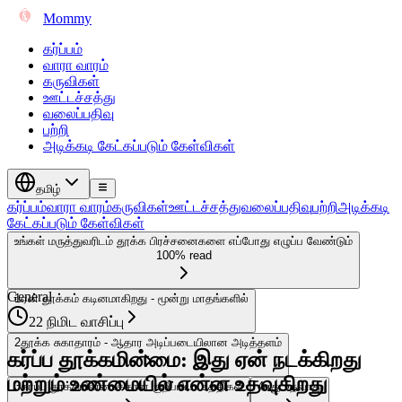
Mommy
கர்ப்பம்
வாரா வாரம்
கருவிகள்
ஊட்டச்சத்து
வலைப்பதிவு
பற்றி
அடிக்கடி கேட்கப்படும் கேள்விகள்
தமிழ்
கர்ப்பம்
வாரா வாரம்
கருவிகள்
ஊட்டச்சத்து
வலைப்பதிவு
பற்றி
அடிக்கடி
கேட்கப்படும் கேள்விகள்
உங்கள் மருத்துவரிடம் தூக்க பிரச்சனைகளை எப்போது எழுப்ப வேண்டும்
100% read
General
1
ஏன் தூக்கம் கடினமாகிறது - மூன்று மாதங்களில்
22 நிமிட வாசிப்பு
2
தூக்க சுகாதாரம் - ஆதார அடிப்படையிலான அடித்தளம்
கர்ப்ப தூக்கமின்மை: இது ஏன் நடக்கிறது
மற்றும் உண்மையில் என்ன உதவுகிறது
3
கர்ப்ப தூக்கமின்மைக்கான குறிப்பிட்ட உத்திகள்
4
எது உதவாது