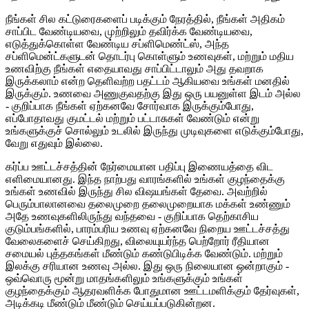
நீங்கள் சில கட்டுரைகளைப் படிக்கும் நேரத்தில், நீங்கள் அதிகம்
சாப்பிட வேண்டியவை, முற்றிலும் தவிர்க்க வேண்டியவை,
எடுத்துக்கொள்ள வேண்டிய சப்ளிமெண்ட்ஸ், அந்த
சப்ளிமென்ட்களுடன் தொடர்பு கொள்ளும் உணவுகள், மற்றும் மதிய
உணவிற்கு நீங்கள் எதையாவது சாப்பிட்டாலும் அது தவறாக
இருக்கலாம் என்ற தெளிவற்ற பதட்டம் ஆகியவை உங்கள் மனதில்
இருக்கும். உணவை அணுகுவதற்கு இது ஒரு பயனுள்ள இடம் அல்ல
- குறிப்பாக நீங்கள் ஏற்கனவே சோர்வாக இருக்கும்போது, ​​
எப்போதாவது குமட்டல் மற்றும் பட்டாசுகள் வேண்டும் என்று
உங்களுக்குச் சொல்லும் உடலில் இருந்து முடிவுகளை எடுக்கும்போது,
​​வேறு எதுவும் இல்லை.
கர்ப்ப ஊட்டச்சத்தின் நேர்மையான பதிப்பு இணையத்தை விட
எளிமையானது. இந்த நாற்பது வாரங்களில் உங்கள் குழந்தைக்கு
உங்கள் உணவில் இருந்து சில விஷயங்கள் தேவை. அவற்றில்
பெரும்பாலானவை தலைமுறை தலைமுறையாக மக்கள் உண்ணும்
அதே உணவுகளிலிருந்து வந்தவை - குறிப்பாக தெற்காசிய
குடும்பங்களில், பாரம்பரிய உணவு ஏற்கனவே நிறைய ஊட்டச்சத்து
வேலைகளைச் செய்கிறது, விலையுயர்ந்த பெற்றோர் ரீதியான
சமையல் புத்தகங்கள் மீண்டும் கண்டுபிடிக்க வேண்டும். மற்றும்
இலக்கு சரியான உணவு அல்ல. இது ஒரு நிலையான ஒன்றாகும் -
ஒவ்வொரு மூன்று மாதங்களிலும் உங்களுக்கும் உங்கள்
குழந்தைக்கும் ஆதரவளிக்க போதுமான ஊட்டமளிக்கும் தேர்வுகள்,
அடிக்கடி மீண்டும் மீண்டும் செய்யப்படுகின்றன.