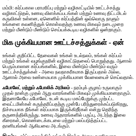
மம்மி: கர்ப்பகால பராமரிப்பு மற்றும் வழிகாட்டியில் ஊட்டச்சத்து
வழிகாட்டுதல், உணவு விளக்கப்படங்கள் மற்றும் உணவு திட்டமிடல்
கருவிகள் உள்ளன, ஏனெனில் கர்ப்பத்தின் ஒவ்வொரு நாளும்
உங்களை கவனித்துக் கொள்வதற்கு உணவு மிகவும் நடைமுறை
மற்றும் மீண்டும் மீண்டும் செய்யக்கூடிய வழிகளில் ஒன்றாகும்.
மிக முக்கியமான ஊட்டச்சத்துக்கள் - ஏன்
உங்கள் குறிப்பிட்ட தேவைகள் உங்கள் உடல்நலம், உங்கள் கர்ப்பம்
மற்றும் உங்கள் வழங்குநரின் வழிகாட்டுதலைப் பொறுத்தது. ஆனால்
பெரும்பாலான கர்ப்பங்களில், இவை மீண்டும் மீண்டும் வரும்
ஊட்டச்சத்துக்கள் - அவை நவநாகரீகமாக இருப்பதால் அல்ல,
ஆனால் அவை உண்மையாக முக்கியமான வேலையைச் செய்வதால்.
ஃபோலேட் மற்றும் ஃபோலிக் அமிலம்
- நரம்புக் குழாய் உருவாகும்
முதல் நான்கு முதல் ஆறு வாரங்களில் மிகவும் முக்கியமானதாகும்.
இதனாலேயே ஃபோலேட் உடன் கூடிய மகப்பேறுக்கு முற்பட்ட
வைட்டமின்கள் கருத்தரிப்பதற்கு முன்பே பரிந்துரைக்கப்படுகிறது,
நிச்சயமாக நீங்கள் கர்ப்பமாக இருக்கிறீர்கள் என்று தெரிந்த
தருணத்திலிருந்து. உணவு ஆதாரங்களில் பருப்பு, அடர்ந்த இலை
கீரைகள், கொண்டைக்கடலை மற்றும் பலப்படுத்தப்பட்ட
தானியங்கள் ஆகியவை அடங்கும்.