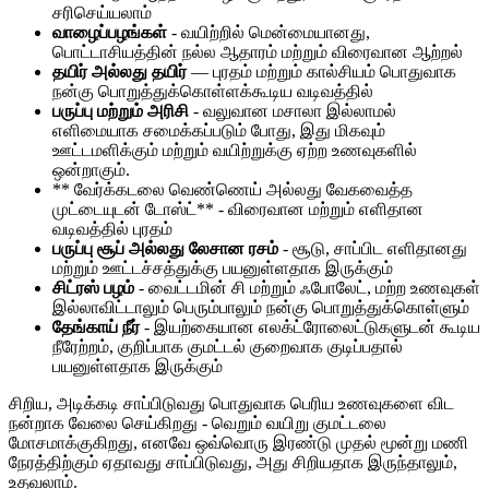
சரிசெய்யலாம்
வாழைப்பழங்கள்
- வயிற்றில் மென்மையானது,
பொட்டாசியத்தின் நல்ல ஆதாரம் மற்றும் விரைவான ஆற்றல்
தயிர் அல்லது தயிர்
— புரதம் மற்றும் கால்சியம் பொதுவாக
நன்கு பொறுத்துக்கொள்ளக்கூடிய வடிவத்தில்
பருப்பு மற்றும் அரிசி
- வலுவான மசாலா இல்லாமல்
எளிமையாக சமைக்கப்படும் போது, ​​இது மிகவும்
ஊட்டமளிக்கும் மற்றும் வயிற்றுக்கு ஏற்ற உணவுகளில்
ஒன்றாகும்.
** வேர்க்கடலை வெண்ணெய் அல்லது வேகவைத்த
முட்டையுடன் டோஸ்ட்** - விரைவான மற்றும் எளிதான
வடிவத்தில் புரதம்
பருப்பு சூப் அல்லது லேசான ரசம்
- சூடு, சாப்பிட எளிதானது
மற்றும் ஊட்டச்சத்துக்கு பயனுள்ளதாக இருக்கும்
சிட்ரஸ் பழம்
- வைட்டமின் சி மற்றும் ஃபோலேட், மற்ற உணவுகள்
இல்லாவிட்டாலும் பெரும்பாலும் நன்கு பொறுத்துக்கொள்ளும்
தேங்காய் நீர்
- இயற்கையான எலக்ட்ரோலைட்டுகளுடன் கூடிய
நீரேற்றம், குறிப்பாக குமட்டல் குறைவாக குடிப்பதால்
பயனுள்ளதாக இருக்கும்
சிறிய, அடிக்கடி சாப்பிடுவது பொதுவாக பெரிய உணவுகளை விட
நன்றாக வேலை செய்கிறது - வெறும் வயிறு குமட்டலை
மோசமாக்குகிறது, எனவே ஒவ்வொரு இரண்டு முதல் மூன்று மணி
நேரத்திற்கும் ஏதாவது சாப்பிடுவது, அது சிறியதாக இருந்தாலும்,
உதவலாம்.