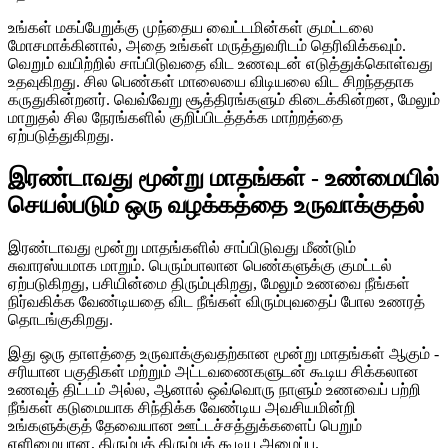
உங்கள் மகப்பேறுக்கு முந்தைய வைட்டமின்கள் குமட்டலை
மோசமாக்கினால், அதை உங்கள் மருத்துவரிடம் தெரிவிக்கவும்.
வெறும் வயிற்றில் சாப்பிடுவதை விட உணவுடன் எடுத்துக்கொள்வது
உதவுகிறது. சில பெண்கள் மாலையை விடியலை விட சிறந்ததாக
கருதுகின்றனர். வெவ்வேறு சூத்திரங்களும் கிடைக்கின்றன, மேலும்
மாறுதல் சில நேரங்களில் குறிப்பிடத்தக்க மாற்றத்தை
ஏற்படுத்துகிறது.
இரண்டாவது மூன்று மாதங்கள் - உண்மையில்
செயல்படும் ஒரு வழக்கத்தை உருவாக்குதல்
இரண்டாவது மூன்று மாதங்களில் சாப்பிடுவது மீண்டும்
சுவாரஸ்யமாக மாறும். பெரும்பாலான பெண்களுக்கு குமட்டல்
ஏற்படுகிறது, பசியின்மை திரும்புகிறது, மேலும் உணவை நீங்கள்
நிர்வகிக்க வேண்டியதை விட நீங்கள் விரும்புவதைப் போல உணரத்
தொடங்குகிறது.
இது ஒரு தாளத்தை உருவாக்குவதற்கான மூன்று மாதங்கள் ஆகும் -
சரியான பகுதிகள் மற்றும் அட்டவணைகளுடன் கூடிய சிக்கலான
உணவுத் திட்டம் அல்ல, ஆனால் ஒவ்வொரு நாளும் உணவைப் பற்றி
நீங்கள் கடுமையாக சிந்திக்க வேண்டிய அவசியமின்றி
உங்களுக்குத் தேவையான ஊட்டச்சத்துக்களைப் பெறும்
எளிமையான, திரும்பத் திரும்பக் கூடிய அமைப்பு.