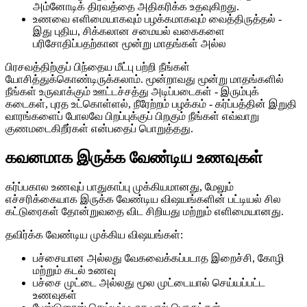
அம்னோடிக் திரவத்தை அதிகரிக்க உதவுகிறது.
உணவை எளிமையாகவும் பழக்கமாகவும் வைத்திருத்தல் -
இது புதிய, சிக்கலான சமையல் வகைகளை
பரிசோதிப்பதற்கான மூன்று மாதங்கள் அல்ல
பிரசவத்திற்குப் பிந்தைய மீட்பு பற்றி நீங்கள்
யோசித்துக்கொண்டிருக்கலாம். மூன்றாவது மூன்று மாதங்களில்
நீங்கள் உருவாக்கும் ஊட்டச்சத்து அடிப்படைகள் - இரும்புக்
கடைகள், புரத உட்கொள்ளல், நீரேற்றம் பழக்கம் - கர்ப்பத்தின் இறுதி
வாரங்களைப் போலவே பிறப்புக்குப் பிறகும் நீங்கள் எவ்வாறு
குணமடைகிறீர்கள் என்பதைப் பொறுத்தது.
கவனமாக இருக்க வேண்டிய உணவுகள்
கர்ப்பகால உணவுப் பாதுகாப்பு முக்கியமானது, மேலும்
எச்சரிக்கையாக இருக்க வேண்டிய விஷயங்களின் பட்டியல் சில
கட்டுரைகள் தோன்றுவதை விட சிறியது மற்றும் எளிமையானது.
தவிர்க்க வேண்டிய முக்கிய விஷயங்கள்:
பச்சையான அல்லது வேகவைக்கப்படாத இறைச்சி, கோழி
மற்றும் கடல் உணவு
பச்சை முட்டை அல்லது மூல முட்டையால் செய்யப்பட்ட
உணவுகள்