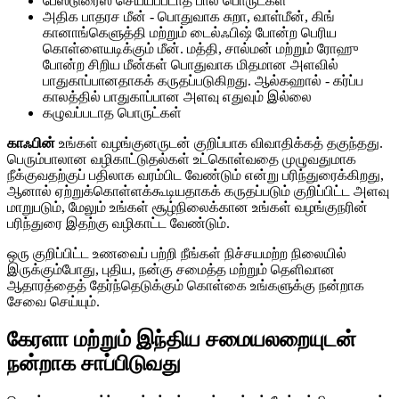
பேஸ்டுரைஸ் செய்யப்படாத பால் பொருட்கள்
அதிக பாதரச மீன் - பொதுவாக சுறா, வாள்மீன், கிங்
கானாங்கெளுத்தி மற்றும் டைல்ஃபிஷ் போன்ற பெரிய
கொள்ளையடிக்கும் மீன். மத்தி, சால்மன் மற்றும் ரோஹு
போன்ற சிறிய மீன்கள் பொதுவாக மிதமான அளவில்
பாதுகாப்பானதாகக் கருதப்படுகிறது. ஆல்கஹால் - கர்ப்ப
காலத்தில் பாதுகாப்பான அளவு எதுவும் இல்லை
கழுவப்படாத பொருட்கள்
காஃபின்
உங்கள் வழங்குனருடன் குறிப்பாக விவாதிக்கத் தகுந்தது.
பெரும்பாலான வழிகாட்டுதல்கள் உட்கொள்வதை முழுவதுமாக
நீக்குவதற்குப் பதிலாக வரம்பிட வேண்டும் என்று பரிந்துரைக்கிறது,
ஆனால் ஏற்றுக்கொள்ளக்கூடியதாகக் கருதப்படும் குறிப்பிட்ட அளவு
மாறுபடும், மேலும் உங்கள் சூழ்நிலைக்கான உங்கள் வழங்குநரின்
பரிந்துரை இதற்கு வழிகாட்ட வேண்டும்.
ஒரு குறிப்பிட்ட உணவைப் பற்றி நீங்கள் நிச்சயமற்ற நிலையில்
இருக்கும்போது, ​​புதிய, நன்கு சமைத்த மற்றும் தெளிவான
ஆதாரத்தைத் தேர்ந்தெடுக்கும் கொள்கை உங்களுக்கு நன்றாக
சேவை செய்யும்.
கேரளா மற்றும் இந்திய சமையலறையுடன்
நன்றாக சாப்பிடுவது