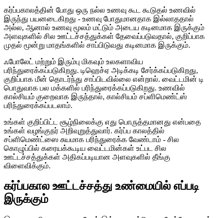
கர்ப்பகாலத்தின் போது ஒரு நல்ல உணவு கூட கூடுதல் உணவில்
இருந்து பயனடைகிறது - உணவு போதுமானதாக இல்லாததால்
அல்ல, ஆனால் உணவு மூலம் மட்டும் அடைய கடினமாக இருக்கும்
அளவுகளில் சில ஊட்டச்சத்துக்கள் தேவைப்படுவதால், குறிப்பாக
முதல் மூன்று மாதங்களில் சாப்பிடுவது கடினமாக இருக்கும்.
ஃபோலேட் மற்றும் இரும்பு மிகவும் உலகளாவிய
பரிந்துரைக்கப்படுகிறது. டிஹெச்ஏ அடிக்கடி சேர்க்கப்படுகிறது,
குறிப்பாக மீன் தொடர்ந்து சாப்பிடவில்லை என்றால். வைட்டமின் டி
பொதுவாக பல மக்களில் பரிந்துரைக்கப்படுகிறது. உணவில்
கால்சியம் குறைவாக இருந்தால், கால்சியம் சப்ளிமெண்ட்ஸ்
பரிந்துரைக்கப்படலாம்.
உங்கள் குறிப்பிட்ட சூழ்நிலைக்கு எது பொருத்தமானது என்பதை
உங்கள் வழங்குநர் அறிவுறுத்துவார். கர்ப்ப காலத்தில்
சப்ளிமெண்ட்ஸை சுயமாக பரிந்துரைக்க வேண்டாம் - சில
கொழுப்பில் கரையக்கூடிய வைட்டமின்கள் உட்பட சில
ஊட்டச்சத்துக்கள் அதிகப்படியான அளவுகளில் தீங்கு
விளைவிக்கும்.
கர்ப்பகால ஊட்டச்சத்து உண்மையில் எப்படி
இருக்கும்