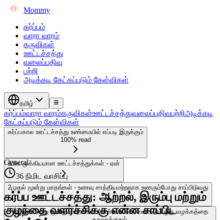
Mommy
கர்ப்பம்
வாரா வாரம்
கருவிகள்
ஊட்டச்சத்து
வலைப்பதிவு
பற்றி
அடிக்கடி கேட்கப்படும் கேள்விகள்
தமிழ்
கர்ப்பம்
வாரா வாரம்
கருவிகள்
ஊட்டச்சத்து
வலைப்பதிவு
பற்றி
அடிக்கடி
கேட்கப்படும் கேள்விகள்
கர்ப்பகால ஊட்டச்சத்து உண்மையில் எப்படி இருக்கும்
100% read
General
1
மிக முக்கியமான ஊட்டச்சத்துக்கள் - ஏன்
36 நிமிட வாசிப்பு
2
முதல் மூன்று மாதங்கள் - உணவு சாத்தியமற்றதாக உணரும்போது சாப்பிடுவது
கர்ப்ப ஊட்டச்சத்து: ஆற்றல், இரும்பு மற்றும்
குழந்தை வளர்ச்சிக்கு என்ன சாப்பிட
3
இரண்டாவது மூன்று மாதங்கள் - உண்மையில் செயல்படும் ஒரு வழக்கத்தை
உருவாக்குதல்