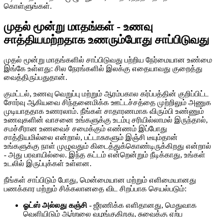
கொள்ளுங்கள்.
முதல் மூன்று மாதங்கள் - உணவு
சாத்தியமற்றதாக உணரும்போது சாப்பிடுவது
முதல் மூன்று மாதங்களில் சாப்பிடுவது பற்றிய நேர்மையான உண்மை
இங்கே உள்ளது: சில நேரங்களில் இலக்கு எதையாவது குறைத்து
வைத்திருப்பதுதான்.
குமட்டல், உணவு வெறுப்பு மற்றும் ஆரம்பகால கர்ப்பத்தின் குறிப்பிட்ட
சோர்வு ஆகியவை சிந்தனைமிக்க ஊட்டச்சத்தை முற்றிலும் அணுக
முடியாததாக உணரலாம். நீங்கள் சாதாரணமாக விரும்பி உண்ணும்
உணவுகளின் வாசனை உங்களுக்கு உடம்பு சரியில்லாமல் இருந்தால்,
சமச்சீரான உணவைச் சமைக்கும் எண்ணம் இப்போது
சாத்தியமில்லை என்றால், பட்டாசுகளும் இஞ்சி டீயும்தான்
உங்களுக்கு நாள் முழுவதும் கிடைத்துக்கொண்டிருக்கிறது என்றால்
- அது பரவாயில்லை. இந்த கட்டம் என்றென்றும் நீடிக்காது, உங்கள்
உடலில் இருப்புக்கள் உள்ளன.
நீங்கள் சாப்பிடும் போது, ​​மென்மையான மற்றும் எளிமையானது
பணக்கார மற்றும் சிக்கலானதை விட சிறப்பாக செயல்படும்:
ஓட்ஸ் அல்லது கஞ்சி
- ஜீரணிக்க எளிதானது, மெதுவாக
வெளியிடும் ஆற்றலை வழங்குகிறது, சுவைக்கு ஏற்ப