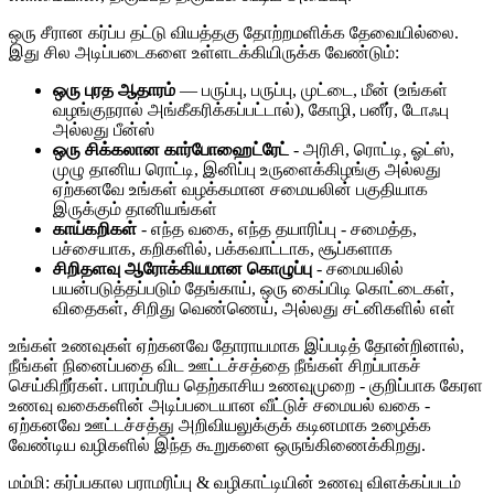
ஒரு சீரான கர்ப்ப தட்டு வியத்தகு தோற்றமளிக்க தேவையில்லை.
இது சில அடிப்படைகளை உள்ளடக்கியிருக்க வேண்டும்:
ஒரு புரத ஆதாரம்
— பருப்பு, பருப்பு, முட்டை, மீன் (உங்கள்
வழங்குநரால் அங்கீகரிக்கப்பட்டால்), கோழி, பனீர், டோஃபு
அல்லது பீன்ஸ்
ஒரு சிக்கலான கார்போஹைட்ரேட்
- அரிசி, ரொட்டி, ஓட்ஸ்,
முழு தானிய ரொட்டி, இனிப்பு உருளைக்கிழங்கு அல்லது
ஏற்கனவே உங்கள் வழக்கமான சமையலின் பகுதியாக
இருக்கும் தானியங்கள்
காய்கறிகள்
- எந்த வகை, எந்த தயாரிப்பு - சமைத்த,
பச்சையாக, கறிகளில், பக்கவாட்டாக, சூப்களாக
சிறிதளவு ஆரோக்கியமான கொழுப்பு
- சமையலில்
பயன்படுத்தப்படும் தேங்காய், ஒரு கைப்பிடி கொட்டைகள்,
விதைகள், சிறிது வெண்ணெய், அல்லது சட்னிகளில் எள்
உங்கள் உணவுகள் ஏற்கனவே தோராயமாக இப்படித் தோன்றினால்,
நீங்கள் நினைப்பதை விட ஊட்டச்சத்தை நீங்கள் சிறப்பாகச்
செய்கிறீர்கள். பாரம்பரிய தெற்காசிய உணவுமுறை - குறிப்பாக கேரள
உணவு வகைகளின் அடிப்படையான வீட்டுச் சமையல் வகை -
ஏற்கனவே ஊட்டச்சத்து அறிவியலுக்குக் கடினமாக உழைக்க
வேண்டிய வழிகளில் இந்த கூறுகளை ஒருங்கிணைக்கிறது.
மம்மி: கர்ப்பகால பராமரிப்பு & வழிகாட்டியின் உணவு விளக்கப்படம்