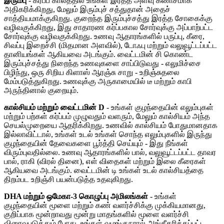
இரும்பு
- கர்ப்ப காலத்தில் உங்கள் இரத்த அளவு கணிசமாக
அதிகரிக்கிறது, மேலும் இரும்புச் சத்துதான் அதைச்
சாத்தியமாக்குகிறது. குறைந்த இரும்புச்சத்து இரத்த சோகைக்கு
வழிவகுக்கிறது, இது சாதாரண கர்ப்பகால சோர்வுக்கு அப்பாற்பட்ட
சோர்வுக்கு வழிவகுக்கிறது. உணவு ஆதாரங்களில் பருப்பு, கீரை,
சிவப்பு இறைச்சி (மிதமான அளவில்), டோஃபு மற்றும் வலுவூட்டப்பட்ட
தானியங்கள் ஆகியவை அடங்கும். வைட்டமின் சி கொண்ட
இரும்புச்சத்து நிறைந்த உணவுகளை சாப்பிடுவது - எலுமிச்சை
பிழிந்து, ஒரு சிறிய கிளாஸ் ஆரஞ்சு சாறு - உறிஞ்சுதலை
மேம்படுத்துகிறது. உணவுக்கு அருகாமையில் டீ மற்றும் காபி
அருந்தினால் குறையும்.
கால்சியம் மற்றும் வைட்டமின் D
- உங்கள் குழந்தையின் எலும்புகள்
மற்றும் பற்கள் கர்ப்பம் முழுவதும் வளரும், மேலும் கால்சியம் அந்த
செயல்முறையை ஆதரிக்கிறது. உணவில் கால்சியம் போதுமானதாக
இல்லாவிட்டால், உங்கள் உடல் உங்கள் சொந்த எலும்புகளில் இருந்து
குழந்தையின் தேவைகளை பூர்த்தி செய்யும் - இது நீங்கள்
விரும்புவதில்லை. உணவு ஆதாரங்களில் பால், வலுவூட்டப்பட்ட தாவர
பால், ராகி (விரல் தினை), எள் விதைகள் மற்றும் இலை கீரைகள்
ஆகியவை அடங்கும். வைட்டமின் டி உங்கள் உடல் கால்சியத்தை
திறம்பட உறிஞ்சி பயன்படுத்த உதவுகிறது.
DHA மற்றும் ஒமேகா-3 கொழுப்பு அமிலங்கள்
- உங்கள்
குழந்தையின் மூளை மற்றும் கண் வளர்ச்சிக்கு முக்கியமானது,
குறிப்பாக மூன்றாவது மூன்று மாதங்களில் மூளை வளர்ச்சி
விரைவுபடுத்தும் போது. உங்கள் வழங்குநரால் அங்கீகரிக்கப்பட்ட