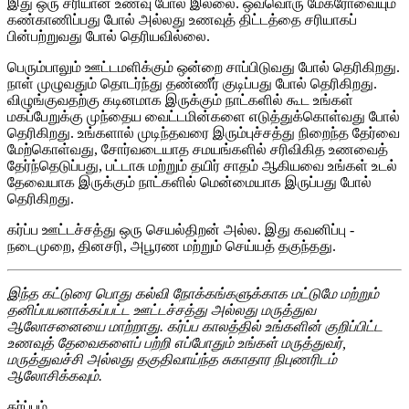
இது ஒரு சரியான உணவு போல் இல்லை. ஒவ்வொரு மேக்ரோவையும்
கண்காணிப்பது போல் அல்லது உணவுத் திட்டத்தை சரியாகப்
பின்பற்றுவது போல் தெரியவில்லை.
பெரும்பாலும் ஊட்டமளிக்கும் ஒன்றை சாப்பிடுவது போல் தெரிகிறது.
நாள் முழுவதும் தொடர்ந்து தண்ணீர் குடிப்பது போல் தெரிகிறது.
விழுங்குவதற்கு கடினமாக இருக்கும் நாட்களில் கூட உங்கள்
மகப்பேறுக்கு முந்தைய வைட்டமின்களை எடுத்துக்கொள்வது போல்
தெரிகிறது. உங்களால் முடிந்தவரை இரும்புச்சத்து நிறைந்த தேர்வை
மேற்கொள்வது, சோர்வடையாத சமயங்களில் சரிவிகித உணவைத்
தேர்ந்தெடுப்பது, பட்டாசு மற்றும் தயிர் சாதம் ஆகியவை உங்கள் உடல்
தேவையாக இருக்கும் நாட்களில் மென்மையாக இருப்பது போல்
தெரிகிறது.
கர்ப்ப ஊட்டச்சத்து ஒரு செயல்திறன் அல்ல. இது கவனிப்பு -
நடைமுறை, தினசரி, அபூரண மற்றும் செய்யத் தகுந்தது.
இந்த கட்டுரை பொது கல்வி நோக்கங்களுக்காக மட்டுமே மற்றும்
தனிப்பயனாக்கப்பட்ட ஊட்டச்சத்து அல்லது மருத்துவ
ஆலோசனையை மாற்றாது. கர்ப்ப காலத்தில் உங்களின் குறிப்பிட்ட
உணவுத் தேவைகளைப் பற்றி எப்போதும் உங்கள் மருத்துவர்,
மருத்துவச்சி அல்லது தகுதிவாய்ந்த சுகாதார நிபுணரிடம்
ஆலோசிக்கவும்.
கர்ப்பம்