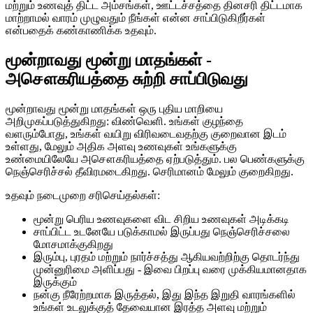
மற்றும் உணவுத் திட்ட அம்சங்கள், ஊட்டச்சத்தை தினசரி திட்டமாக
மாற்றாமல் வாரம் முழுவதும் நீங்கள் என்ன சாப்பிடுகிறீர்கள்
என்பதைக் கண்காணிக்க உதவும்.
மூன்றாவது மூன்று மாதங்கள் -
அசௌகரியத்தை சுற்றி சாப்பிடுவது
மூன்றாவது மூன்று மாதங்கள் ஒரு புதிய மாறியை
அறிமுகப்படுத்துகிறது: விண்வெளி. உங்கள் குழந்தை
வளரும்போது, ​​​​உங்கள் வயிறு விரிவடைவதற்கு குறைவான இடம்
உள்ளது, மேலும் அதிக அளவு உணவுகள் உங்களுக்கு
உண்மையிலேயே அசௌகரியத்தை ஏற்படுத்தும். பல பெண்களுக்கு
நெஞ்செரிச்சல் தீவிரமடைகிறது. செரிமானம் மேலும் குறைகிறது.
உதவும் நடைமுறை சரிசெய்தல்கள்:
மூன்று பெரிய உணவுகளை விட சிறிய உணவுகள் அடிக்கடி
சாப்பிட்ட உடனேயே படுக்காமல் இருப்பது நெஞ்செரிச்சலை
மோசமாக்குகிறது
இரும்பு, புரதம் மற்றும் நார்ச்சத்து ஆகியவற்றிற்கு தொடர்ந்து
முன்னுரிமை அளிப்பது - இவை பிறப்பு வரை முக்கியமானதாக
இருக்கும்
நன்கு நீரேற்றமாக இருத்தல், இது இந்த இறுதி வாரங்களில்
உங்கள் உடலுக்குத் தேவையான இரத்த அளவு மற்றும்