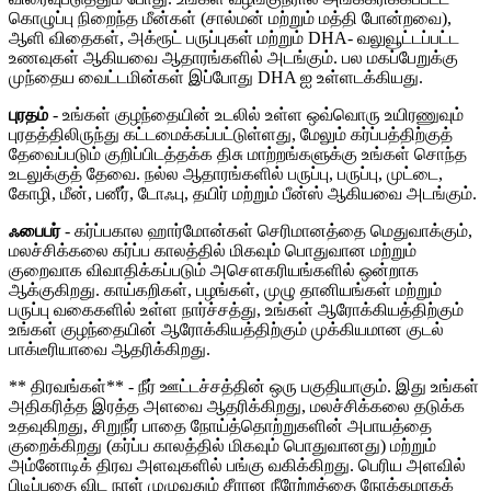
கொழுப்பு நிறைந்த மீன்கள் (சால்மன் மற்றும் மத்தி போன்றவை),
ஆளி விதைகள், அக்ரூட் பருப்புகள் மற்றும் DHA- வலுவூட்டப்பட்ட
உணவுகள் ஆகியவை ஆதாரங்களில் அடங்கும். பல மகப்பேறுக்கு
முந்தைய வைட்டமின்கள் இப்போது DHA ஐ உள்ளடக்கியது.
புரதம்
- உங்கள் குழந்தையின் உடலில் உள்ள ஒவ்வொரு உயிரணுவும்
புரதத்திலிருந்து கட்டமைக்கப்பட்டுள்ளது, மேலும் கர்ப்பத்திற்குத்
தேவைப்படும் குறிப்பிடத்தக்க திசு மாற்றங்களுக்கு உங்கள் சொந்த
உடலுக்குத் தேவை. நல்ல ஆதாரங்களில் பருப்பு, பருப்பு, முட்டை,
கோழி, மீன், பனீர், டோஃபு, தயிர் மற்றும் பீன்ஸ் ஆகியவை அடங்கும்.
ஃபைபர்
- கர்ப்பகால ஹார்மோன்கள் செரிமானத்தை மெதுவாக்கும்,
மலச்சிக்கலை கர்ப்ப காலத்தில் மிகவும் பொதுவான மற்றும்
குறைவாக விவாதிக்கப்படும் அசௌகரியங்களில் ஒன்றாக
ஆக்குகிறது. காய்கறிகள், பழங்கள், முழு தானியங்கள் மற்றும்
பருப்பு வகைகளில் உள்ள நார்ச்சத்து, உங்கள் ஆரோக்கியத்திற்கும்
உங்கள் குழந்தையின் ஆரோக்கியத்திற்கும் முக்கியமான குடல்
பாக்டீரியாவை ஆதரிக்கிறது.
** திரவங்கள்** - நீர் ஊட்டச்சத்தின் ஒரு பகுதியாகும். இது உங்கள்
அதிகரித்த இரத்த அளவை ஆதரிக்கிறது, மலச்சிக்கலை தடுக்க
உதவுகிறது, சிறுநீர் பாதை நோய்த்தொற்றுகளின் அபாயத்தை
குறைக்கிறது (கர்ப்ப காலத்தில் மிகவும் பொதுவானது) மற்றும்
அம்னோடிக் திரவ அளவுகளில் பங்கு வகிக்கிறது. பெரிய அளவில்
பிடிப்பதை விட நாள் முழுவதும் சீரான நீரேற்றத்தை நோக்கமாகக்