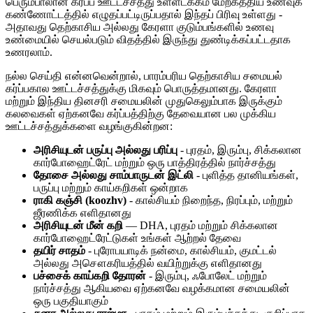
பெரும்பாலான கர்ப்ப ஊட்டச்சத்து உள்ளடக்கம் மேற்கத்திய உணவுக்
கண்ணோட்டத்தில் எழுதப்பட்டிருப்பதால் இந்தப் பிரிவு உள்ளது -
அதாவது தெற்காசிய அல்லது கேரளா குடும்பங்களில் உணவு
உண்மையில் செயல்படும் விதத்தில் இருந்து துண்டிக்கப்பட்டதாக
உணரலாம்.
நல்ல செய்தி என்னவென்றால், பாரம்பரிய தெற்காசிய சமையல்
கர்ப்பகால ஊட்டச்சத்துக்கு மிகவும் பொருத்தமானது. கேரளா
மற்றும் இந்திய தினசரி சமையலின் முதுகெலும்பாக இருக்கும்
கலவைகள் ஏற்கனவே கர்ப்பத்திற்கு தேவையான பல முக்கிய
ஊட்டச்சத்துக்களை வழங்குகின்றன:
அரிசியுடன் பருப்பு அல்லது பரிப்பு
- புரதம், இரும்பு, சிக்கலான
கார்போஹைட்ரேட் மற்றும் ஒரு பாத்திரத்தில் நார்ச்சத்து
தோசை அல்லது சாம்பாருடன் இட்லி
- புளித்த தானியங்கள்,
பருப்பு மற்றும் காய்கறிகள் ஒன்றாக
ராகி கஞ்சி (koozhv)
- கால்சியம் நிறைந்த, நிரப்பும், மற்றும்
ஜீரணிக்க எளிதானது
அரிசியுடன் மீன் கறி
— DHA, புரதம் மற்றும் சிக்கலான
கார்போஹைட்ரேட்டுகள் உங்கள் ஆற்றல் தேவை
தயிர் சாதம்
- புரோபயாடிக் நன்மை, கால்சியம், குமட்டல்
அல்லது அசௌகரியத்தில் வயிற்றுக்கு எளிதானது
பச்சைக் காய்கறி தோரன்
- இரும்பு, ஃபோலேட் மற்றும்
நார்ச்சத்து ஆகியவை ஏற்கனவே வழக்கமான சமையலின்
ஒரு பகுதியாகும்