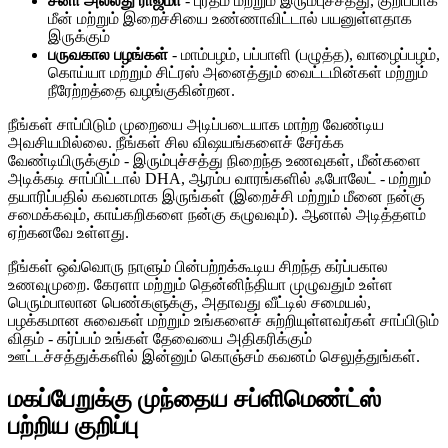
சனா அல்லது ராஜ்மா
- புரதம் மற்றும் இரும்புச்சத்து, குறிப்பாக
மீன் மற்றும் இறைச்சியை உண்ணாவிட்டால் பயனுள்ளதாக
இருக்கும்
பருவகால பழங்கள்
- மாம்பழம், பப்பாளி (பழுத்த), வாழைப்பழம்,
கொய்யா மற்றும் சிட்ரஸ் அனைத்தும் வைட்டமின்கள் மற்றும்
நீரேற்றத்தை வழங்குகின்றன.
நீங்கள் சாப்பிடும் முறையை அடிப்படையாக மாற்ற வேண்டிய
அவசியமில்லை. நீங்கள் சில விஷயங்களைச் சேர்க்க
வேண்டியிருக்கும் - இரும்புச்சத்து நிறைந்த உணவுகள், மீன்களை
அடிக்கடி சாப்பிட்டால் DHA, ஆரம்ப வாரங்களில் ஃபோலேட் - மற்றும்
தயாரிப்பதில் கவனமாக இருங்கள் (இறைச்சி மற்றும் மீனை நன்கு
சமைக்கவும், காய்கறிகளை நன்கு கழுவவும்). ஆனால் அடித்தளம்
ஏற்கனவே உள்ளது.
நீங்கள் ஒவ்வொரு நாளும் பின்பற்றக்கூடிய சிறந்த கர்ப்பகால
உணவுமுறை. கேரளா மற்றும் தென்னிந்தியா முழுவதும் உள்ள
பெரும்பாலான பெண்களுக்கு, அதாவது வீட்டில் சமையல்,
பழக்கமான சுவைகள் மற்றும் உங்களைச் சுற்றியுள்ளவர்கள் சாப்பிடும்
விதம் - கர்ப்பம் உங்கள் தேவையை அதிகரிக்கும்
ஊட்டச்சத்துக்களில் இன்னும் கொஞ்சம் கவனம் செலுத்துங்கள்.
மகப்பேறுக்கு முந்தைய சப்ளிமெண்ட்ஸ்
பற்றிய குறிப்பு