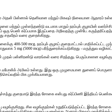
் அதன் பின்னால் தெளிவான மற்றும் மிகவும் நிலையான ஆதாரம் உள்
ை மற்றும் முள்ளந்தண்டு வடமாக மாறும் நரம்புக் குழாயின் வளர்ச்சிக
ாலும் ஒரு பெண் கர்ப்பமாக இருப்பதை அறிவதற்கு முன்பே. கருத்தரிப்பதற
பது சதவீதம் வரை குறைக்கிறது.
கு 400-500 mcg. நரம்புக் குழாய் குறைபாட்டால் பாதிக்கப்பட்ட மு
பொதுவாக 5 mg (5000 mcg) பரிந்துரைக்கப்படுகிறது - மருத்துவ வழிகாட
ின் முதல் பன்னிரண்டு வாரங்கள் வரை சிறந்தது. பெரும்பாலான வழங்க
ம் ஃபோலிக் அமிலம் உள்ளது. இது ஒரு முழுமையான துணைப் பொருளாகவும
ுதிசெய்வதில் மிக முக்கியமானது.
ம்புச்சத்து குறைபாடு இரத்த சோகை என்பது கர்ப்பிணி இந்தியப் பெண்
்பு வழங்குகிறது. சில வழங்குநர்கள் உறுதிப்படுத்தப்பட்ட இரத்த
ிந்துரைக்கப்படுகிறது மற்றும் பயனுள்ளது ஆனால் மிகவும் மலச்சிக்கல் 