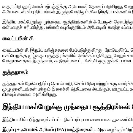
தைராய்டு ஹார்மோன் உற்பத்திக்கு அயோடின் தேவைப்படுகிறது, மேல
அயோடைஸ் உப்பு திட்டங்கள் இருந்தபோதிலும் சில இந்திய மக்களில் இ
இந்திய மகப்பேறுக்கு முந்தைய சூத்திரங்களில் அயோடின் தொடர்ந்த
என்பதைச் சரிபார்த்து, உங்கள் வழங்குநரிடம் அயோடின் கலந்த உப்ப
வைட்டமின் சி
வைட்டமின் சி இரும்பு உறிஞ்சுதலை மேம்படுத்துகிறது, நோயெதிர்ப்ப
மகப்பேறுக்கு முந்தைய சூத்திரங்களில் சேர்க்கப்படுகிறது, மேலு
போதுமானதாக இருந்தால், கூடுதல் வைட்டமின் சி ஒரு முக்கியமான 
துத்தநாகம்
துத்தநாகம் நோயெதிர்ப்பு செயல்பாடு, செல் பிரிவு மற்றும் கரு வளர்
முழு தானியங்கள் மற்றும் இறைச்சி ஆகியவை அடங்கும். மாறுபட்
மிகவும் கவலை அளிக்கிறது.
இந்திய மகப்பேறுக்கு முந்தைய சூத்திரங்கள்
இந்தியாவில் பரிந்துரைக்கப்பட்ட நிலப்பரப்பு பல வகையான துணைப
இரும்பு + ஃபோலிக் அமிலம் (IFA) மாத்திரைகள்
- அரசு வழங்கும் பிற