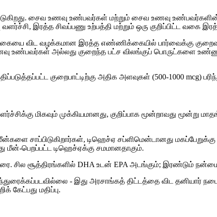
காணப்படுகிறது. சைவ உணவு உண்பவர்கள் மற்றும் சைவ உணவு உண்பவர
பு வளர்ச்சி, இரத்த சிவப்பணு உற்பத்தி மற்றும் ஒரு குறிப்பிட்ட வகை
ோகையை விட வழக்கமான இரத்த எண்ணிக்கையில் பார்வைக்கு குறைவாக
வு உண்பவர்கள் அல்லது குறைந்த பட்ச விலங்குப் பொருட்களை உண்ணு
ிப்படுத்தப்பட்ட குறைபாட்டிற்கு அதிக அளவுகள் (500-1000 mcg) பரிந
்ச்சிக்கு மிகவும் முக்கியமானது, குறிப்பாக மூன்றாவது மூன்று மா
ன்களை சாப்பிடுகிறார்கள், டிஹெச்ஏ சப்ளிமென்டானது மகப்பேறுக்கு 
து மீன்-பெறப்பட்ட டிஹெச்ஏக்கு சமமானதாகும்.
ை. சில சூத்திரங்களில் DHA உடன் EPA அடங்கும்; இரண்டும் நன்மை 
ிந்துரைக்கப்படவில்லை - இது அரசாங்கத் திட்டத்தை விட தனியார் நடைம
க் கேட்பது மதிப்பு.