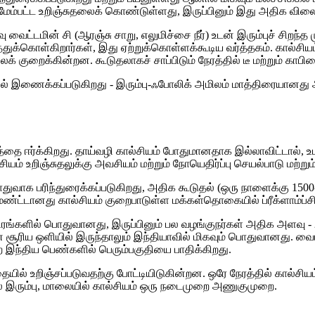
ும் மேம்பட்ட உறிஞ்சுதலைக் கொண்டுள்ளது, இருப்பினும் இது அதிக வ
வைட்டமின் சி (ஆரஞ்சு சாறு, எலுமிச்சை நீர்) உடன் இரும்புச் சிறந்த
ுக்கொள்கிறார்கள், இது ஏற்றுக்கொள்ளக்கூடிய வர்த்தகம். கால்சிய
ுறைக்கின்றன. கூடுதலாகச் சாப்பிடும் நேரத்தில் டீ மற்றும் காபியை
ில் இணைக்கப்படுகிறது - இரும்பு-ஃபோலிக் அமிலம் மாத்திரையானது அரச
்சியத்தை ஈர்க்கிறது. தாய்வழி கால்சியம் போதுமானதாக இல்லாவிட்டால்,
உறிஞ்சுதலுக்கு அவசியம் மற்றும் நோயெதிர்ப்பு செயல்பாடு மற்றும் கர
துவாக பரிந்துரைக்கப்படுகிறது, அதிக கூடுதல் (ஒரு நாளைக்கு 1500-
ிமெண்ட்டானது கால்சியம் குறைபாடுள்ள மக்கள்தொகையில் ப்ரீக்ளாம
ிரங்களில் பொதுவானது, இருப்பினும் பல வழங்குநர்கள் அதிக அளவு - 
 சூரிய ஒளியில் இருந்தாலும் இந்தியாவில் மிகவும் பொதுவானது. வை
புற இந்திய பெண்களில் பெரும்பகுதியை பாதிக்கிறது.
யில் உறிஞ்சப்படுவதற்கு போட்டியிடுகின்றன. ஒரே நேரத்தில் கால்சியம்
ல் இரும்பு, மாலையில் கால்சியம் ஒரு நடைமுறை அணுகுமுறை.