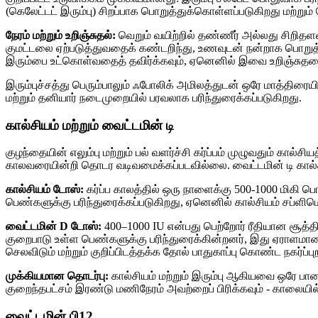
(கெலேட்டட் இரும்பு) சிறப்பாக பொறுத்துக்கொள்ளப்படுகிறது மற்ற
நேரம் மற்றும் உறிஞ்சுதல்:
வெறும் வயிற்றில் தண்ணீர் அல்லது சிறிதளவு 
குமட்டலை ஏற்படுத்துவதைக் கண்டறிந்து, உணவுடன் நன்றாக பொறுத்த
இரும்பை உட்கொள்வதைத் தவிர்க்கவும், ஏனெனில் இவை உறிஞ்சுதலைக் க
இரும்புச்சத்து பெரும்பாலும் ஃபோலிக் அமிலத்துடன் ஒரே மாத்திரைய
மற்றும் தனியார் நடைமுறையில் பரவலாக பரிந்துரைக்கப்படுகிறது.
கால்சியம் மற்றும் வைட்டமின் டி
குழந்தையின் எலும்பு மற்றும் பல் வளர்ச்சி கர்ப்பம் முழுவதும் கால
காலவரையின்றி தொடர வடிவமைக்கப்படவில்லை. வைட்டமின் டி கால்சியம் 
கால்சியம் டோஸ்:
கர்ப்ப காலத்தில் ஒரு நாளைக்கு 500-1000 மிகி பொ
பெண்களுக்கு பரிந்துரைக்கப்படுகிறது, ஏனெனில் கால்சியம் சப்ள
வைட்டமின் D டோஸ்:
400–1000 IU என்பது பெற்றோர் ரீதியான சூத்த
குறைபாடு உள்ள பெண்களுக்கு பரிந்துரைக்கின்றனர், இது ஏராளமான
செலவிடும் மற்றும் குறிப்பிடத்தக்க தோல் பாதுகாப்பு கொண்ட நகர்ப்
முக்கியமான தொடர்பு:
கால்சியம் மற்றும் இரும்பு ஆகியவை ஒரே பாதை
குறைந்தபட்சம் இரண்டு மணிநேரம் அவற்றைப் பிரிக்கவும் - காலையி
வைட்டமின் பி12