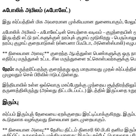
ஃபோலிக் அமிலம் (ஃபோலேட்)
இது கர்ப்பத்தின் மிக அவசரமான முக்கியமான துணையாகும், மேலும
ஃபோலிக் அமிலம் - ஃபோலேட்டின் செயற்கை வடிவம் - குழந்தையின் மூள
இருபத்தி எட்டு நாட்களுக்குள் நரம்புக் குழாய் மூடுகிறது - பெரும்ப
நரம்பு குழாய் குறைபாடுகள் (ஸ்பைனா பிஃபிடா, அனென்ஸ்பாலி) எழு
** நிலையான அளவு:** குறைந்த ஆபத்துள்ள பெண்களுக்கு ஒரு நாளைக்
எதிர்ப்பு மருந்துகள் உட்பட சில மருந்துகளை உட்கொள்பவர்களுக்கு 
நேரம்:
கருத்தரிப்பதற்கு குறைந்தது ஒரு மாதமாவது முதல் கர்ப்பத்த
முழுவதும் செல் பிரிவில் ஈடுபட்டுள்ளது.
இந்தியாவில் உள்ள ஒவ்வொரு மகப்பேறுக்கு முந்தைய சூத்திரத்திலு
தருணத்திலிருந்து (அல்லது திட்டமிடப்பட்ட) இடத்தில் இருப்பதை உற
இரும்பு
கர்ப்பம் இரும்புத் தேவையை ஏறக்குறைய இரட்டிப்பாக்குகிறது. இரு
கூடுதலாக வழங்குவது நிலையான நடைமுறையாகும்.
** நிலையான அளவு:** தேசிய திட்டம் தினசரி 60 மி.கி தனிம இரும
குறிப்பிட்ட உருவாக்கம் முக்கியமானது: இரும்பு சல்பேட் பொதுவாக பர