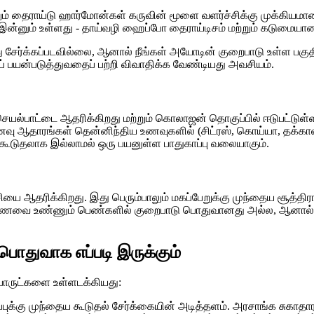
ும் தைராய்டு ஹார்மோன்கள் கருவின் மூளை வளர்ச்சிக்கு முக்கியமா
ன்னும் உள்ளது - தாய்வழி ஹைப்போ தைராய்டிசம் மற்றும் கடுமையான சந்
ு சேர்க்கப்படவில்லை, ஆனால் நீங்கள் அயோடின் குறைபாடு உள்ள பகுத
ைப் பயன்படுத்துவதைப் பற்றி விவாதிக்க வேண்டியது அவசியம்.
ு செயல்பாட்டை ஆதரிக்கிறது மற்றும் கொலாஜன் தொகுப்பில் ஈடுபட்டுள்
ம் உணவு ஆதாரங்கள் தென்னிந்திய உணவுகளில் (சிட்ரஸ், கொய்யா, தக
கூடுதலாக இல்லாமல் ஒரு பயனுள்ள பாதுகாப்பு வலையாகும்.
ச்சியை ஆதரிக்கிறது. இது பெரும்பாலும் மகப்பேறுக்கு முந்தைய சூத்திர
ட உணவை உண்ணும் பெண்களில் குறைபாடு பொதுவானது அல்ல, ஆனால் ம
 பொதுவாக எப்படி இருக்கும்
்பொருட்களை உள்ளடக்கியது:
ப்புக்கு முந்தைய கூடுதல் சேர்க்கையின் அடித்தளம். அரசாங்க சுகாதார