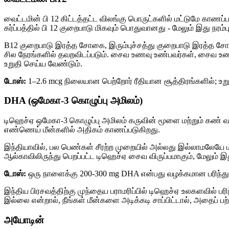
வைட்டமின் பி 12 கிட்டத்தட்ட விலங்கு பொருட்களில் மட்டுமே 
கர்ப்பத்தில் பி 12 குறைபாடு மிகவும் பொதுவானது - மேலும் இது நரம்
B12 குறைபாடு இரத்த சோகை, இரும்புச்சத்து குறைபாடு இரத்த ச
சில நேரங்களில் தவறவிடப்படும். சைவ உணவு உண்பவர்கள், சைவ உண
உறுதி செய்ய வேண்டும்.
டோஸ்:
1–2.6 mcg நிலையான பெற்றோர் ரீதியான சூத்திரங்களில்; உறுத
DHA (ஒமேகா-3 கொழுப்பு அமிலம்)
டிஹெச்ஏ ஒமேகா-3 கொழுப்பு அமிலம் கருவின் மூளை மற்றும் கண் வளர
எண்ணெய் மீன்களில் அதிகம் காணப்படுகிறது.
இந்தியாவில், பல பெண்கள் சீரற்ற முறையில் அல்லது இல்லாமலேயே மீ
ஆல்காவிலிருந்து பெறப்பட்ட டிஹெச்ஏ சைவ விருப்பமாகும், மேலும் இ
டோஸ்:
ஒரு நாளைக்கு 200-300 mg DHA என்பது வழக்கமான பரிந்துர
இந்திய பிரசவத்திற்கு முந்தைய பராமரிப்பில் டிஹெச்ஏ உலகளவில் பர
இல்லை என்றால், நீங்கள் மீன்களை அடிக்கடி சாப்பிட்டால், அதைப் பற்றி
அயோடின்