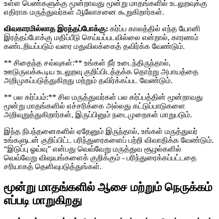
உள்ள பெண்களுக்கு மூன்றாவது மூன்று மாதங்களில் உடலுறவுக்கு
எதிராக மருத்துவர்கள் ஆலோசனை கூறுகிறார்கள்.
விவகாரமில்லாத இரத்தப்போக்கு:
கர்ப்ப காலத்தில் எந்த யோனி
இரத்தப்போக்கு மதிப்பீடு செய்யப்படவில்லை என்றால், காரணம்
கண்டறியப்படும் வரை மதுவிலக்கைத் தவிர்க்க வேண்டும்.
** சிதைந்த சவ்வுகள்:** உங்கள் நீர் உடைந்திருந்தால்,
ஊடுருவக்கூடிய உடலுறவு குறிப்பிடத்தக்க தொற்று அபாயத்தை
அறிமுகப்படுத்துகிறது மற்றும் தவிர்க்கப்பட வேண்டும்.
** பல கர்ப்பம்:** சில மருத்துவர்கள் பல கர்ப்பத்தின் மூன்றாவது
மூன்று மாதங்களில் எச்சரிக்கை அல்லது கட்டுப்பாடுகளை
அறிவுறுத்துகிறார்கள், இருப்பினும் நடைமுறைகள் மாறுபடும்.
இந்த நிபந்தனைகளில் ஏதேனும் இருந்தால், உங்கள் மருத்துவர்
உங்களுடன் குறிப்பிட்ட பரிந்துரைகளைப் பற்றி விவாதிக்க வேண்டும்.
“இடுப்பு ஓய்வு” என்பது வெவ்வேறு மருத்துவ சூழல்களில்
வெவ்வேறு விஷயங்களைக் குறிக்கும் - பரிந்துரைக்கப்பட்டதை
சரியாகத் தெளிவுபடுத்துங்கள்.
மூன்று மாதங்களில் ஆசை மற்றும் நெருக்கம்
எப்படி மாறுகிறது