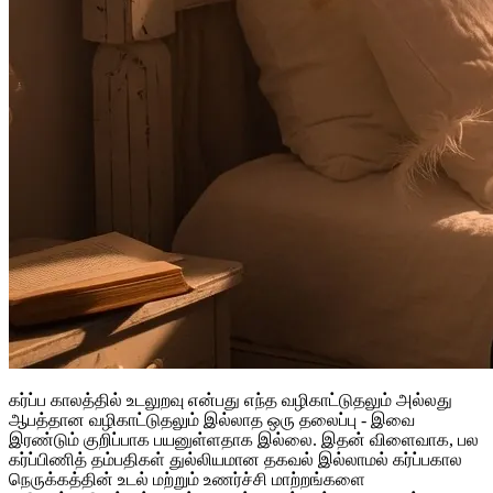
கர்ப்ப காலத்தில் உடலுறவு என்பது எந்த வழிகாட்டுதலும் அல்லது
ஆபத்தான வழிகாட்டுதலும் இல்லாத ஒரு தலைப்பு - இவை
இரண்டும் குறிப்பாக பயனுள்ளதாக இல்லை. இதன் விளைவாக, பல
கர்ப்பிணித் தம்பதிகள் துல்லியமான தகவல் இல்லாமல் கர்ப்பகால
நெருக்கத்தின் உடல் மற்றும் உணர்ச்சி மாற்றங்களை