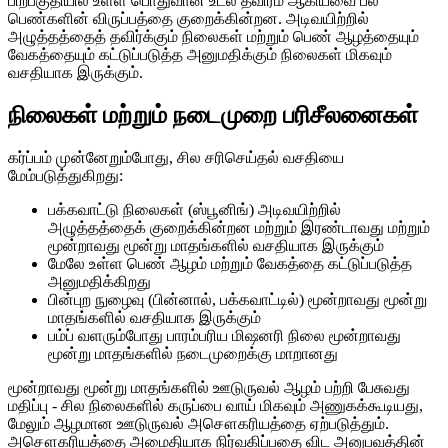
பிற்பகுதியில் உள்ள பொதுவான உடல் தீவிரம் ஆகியவை பல
பெண்களின் விருப்பத்தை குறைக்கின்றன. அடிவயிற்றில்
அழுத்தத்தைத் தவிர்க்கும் நிலைகள் மற்றும் பெண் ஆழத்தையும்
வேகத்தையும் கட்டுப்படுத்த அனுமதிக்கும் நிலைகள் மிகவும்
வசதியாக இருக்கும்.
நிலைகள் மற்றும் நடைமுறை பரிசீலனைகள்
கர்ப்பம் முன்னேறும்போது, ​​சில சரிசெய்தல் வசதியை
மேம்படுத்துகிறது:
பக்கவாட்டு நிலைகள் (ஸ்பூனிங்) அடிவயிற்றில்
அழுத்தத்தைக் குறைக்கின்றன மற்றும் இரண்டாவது மற்றும்
மூன்றாவது மூன்று மாதங்களில் வசதியாக இருக்கும்
மேலே உள்ள பெண் ஆழம் மற்றும் வேகத்தை கட்டுப்படுத்த
அனுமதிக்கிறது
பின்புற நுழைவு (பின்னால், பக்கவாட்டில்) மூன்றாவது மூன்று
மாதங்களில் வசதியாக இருக்கும்
பம்ப் வளரும்போது பாரம்பரிய மிஷனரி நிலை மூன்றாவது
மூன்று மாதங்களில் நடைமுறைக்கு மாறானது
மூன்றாவது மூன்று மாதங்களில் ஊடுருவல் ஆழம் பற்றி பேசுவது
மதிப்பு - சில நிலைகளில் கருப்பை வாய் மிகவும் அணுகக்கூடியது,
மேலும் ஆழமான ஊடுருவல் அசௌகரியத்தை ஏற்படுத்தும்.
அசௌகரியத்தை அமைதியாக நிர்வகிப்பதை விட அனுபவத்தின்