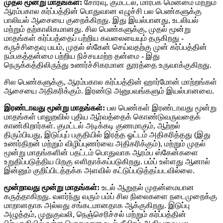
முதல் மூன்று மாதங்கள்:
சோர்வு, குமட்டல், மார்பக மென்மை மற்றும்
ஆரம்பகால கர்ப்பத்தின் பொதுவான எழுச்சி பல பெண்களுக்கு
பாலியல் ஆசையை குறைக்கிறது. இது இயல்பானது, உடலியல்
மற்றும் தற்காலிகமானது. சில பெண்களுக்கு, முதல் மூன்று
மாதங்கள் கர்ப்பத்தைப் பற்றிய கவலையையும் தருகிறது -
கருச்சிதைவு பயம், முதல் ஸ்கேன் செய்வதற்கு முன் கர்ப்பத்தின்
நம்பகத்தன்மை பற்றிய நிச்சயமற்ற தன்மை - இது
நெருக்கத்திலிருந்து உணர்ச்சிகரமான தூரத்தை உருவாக்குகிறது.
சில பெண்களுக்கு, ஆரம்பகால கர்ப்பத்தின் ஹார்மோன் மாற்றங்கள்
ஆசையை அதிகரிக்கும். இரண்டு அனுபவங்களும் இயல்பானவை.
இரண்டாவது மூன்று மாதங்கள்:
பல பெண்கள் இரண்டாவது மூன்று
மாதங்கள் பாலுறவில் புதிய ஆர்வத்தைக் கொண்டுவருவதைக்
காண்கிறார்கள். குமட்டல் அடிக்கடி குணமாகும், ஆற்றல்
திரும்பியது, இடுப்புப் பகுதியில் இரத்த ஓட்டம் அதிகரித்தது (இது
உணர்திறன் மற்றும் விழிப்புணர்வை அதிகரிக்கும்), மற்றும் முதல்
மூன்று மாதங்களின் பதட்டம் பொதுவாக ஆரம்ப ஸ்கேன்களை
உறுதிப்படுத்திய பிறகு எளிதாக்கப்படுகிறது. பம்ப் உள்ளது ஆனால்
இன்னும் குறிப்பிடத்தக்க அளவில் கட்டுப்படுத்தப்படவில்லை.
மூன்றாவது மூன்று மாதங்கள்:
உடல் ஆறுதல் முதன்மையான
கருத்தாகிறது. வளர்ந்து வரும் பம்ப் சில நிலைகளை நடைமுறைக்கு
மாறானதாக அல்லது சங்கடமானதாக ஆக்குகிறது. இடுப்பு
அழுத்தம், முதுகுவலி, நெஞ்செரிச்சல் மற்றும் கர்ப்பத்தின்