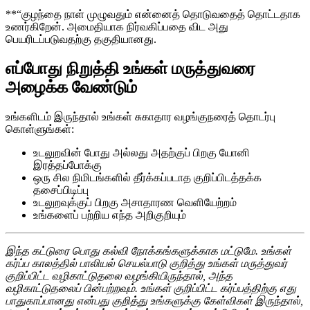
**“குழந்தை நாள் முழுவதும் என்னைத் தொடுவதைத் தொட்டதாக
உணர்கிறேன். அமைதியாக நிர்வகிப்பதை விட அது
பெயரிடப்படுவதற்கு தகுதியானது.
எப்போது நிறுத்தி உங்கள் மருத்துவரை
அழைக்க வேண்டும்
உங்களிடம் இருந்தால் உங்கள் சுகாதார வழங்குநரைத் தொடர்பு
கொள்ளுங்கள்:
உடலுறவின் போது அல்லது அதற்குப் பிறகு யோனி
இரத்தப்போக்கு
ஒரு சில நிமிடங்களில் தீர்க்கப்படாத குறிப்பிடத்தக்க
தசைப்பிடிப்பு
உடலுறவுக்குப் பிறகு அசாதாரண வெளியேற்றம்
உங்களைப் பற்றிய எந்த அறிகுறியும்
இந்த கட்டுரை பொது கல்வி நோக்கங்களுக்காக மட்டுமே. உங்கள்
கர்ப்ப காலத்தில் பாலியல் செயல்பாடு குறித்து உங்கள் மருத்துவர்
குறிப்பிட்ட வழிகாட்டுதலை வழங்கியிருந்தால், அந்த
வழிகாட்டுதலைப் பின்பற்றவும். உங்கள் குறிப்பிட்ட கர்ப்பத்திற்கு எது
பாதுகாப்பானது என்பது குறித்து உங்களுக்கு கேள்விகள் இருந்தால்,