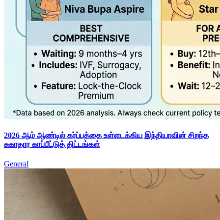
2026 ஆம் ஆண்டில் கர்ப்பத்தை உள்ளடக்கிய இந்தியாவின் சிறந்த
சுகாதார காப்பீட்டுத் திட்டங்கள்
General