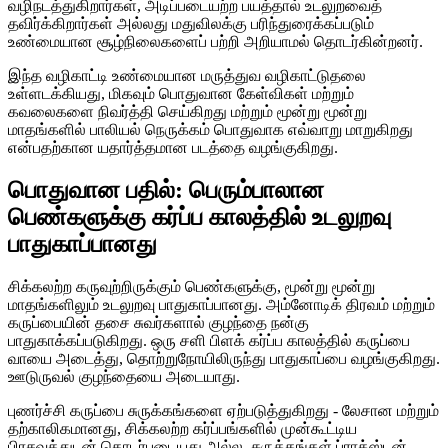
வழிநடத்துகிறார்கள், அடிப்படையற்ற பயத்தால் உடலுறவைத்
தவிர்க்கிறார்கள் அல்லது மதுவிலக்கு பரிந்துரைக்கப்படும்
உண்மையான சூழ்நிலைகளைப் பற்றி அறியாமல் தொடர்கின்றனர்.
இந்த வழிகாட்டி உண்மையான மருத்துவ வழிகாட்டுதலை
உள்ளடக்கியது, மிகவும் பொதுவான கேள்விகள் மற்றும்
கவலைகளை நிவர்த்தி செய்கிறது மற்றும் மூன்று மூன்று
மாதங்களில் பாலியல் நெருக்கம் பொதுவாக எவ்வாறு மாறுகிறது
என்பதற்கான யதார்த்தமான படத்தை வழங்குகிறது.
பொதுவான பதில்: பெரும்பாலான
பெண்களுக்கு கர்ப்ப காலத்தில் உடலுறவு
பாதுகாப்பானது
சிக்கலற்ற கருவுற்றிருக்கும் பெண்களுக்கு, மூன்று மூன்று
மாதங்களிலும் உடலுறவு பாதுகாப்பானது. அம்னோடிக் திரவம் மற்றும்
கருப்பையின் தசை சுவர்களால் குழந்தை நன்கு
பாதுகாக்கப்படுகிறது. ஒரு சளி பிளக் கர்ப்ப காலத்தில் கருப்பை
வாயை அடைத்து, தொற்றுநோயிலிருந்து பாதுகாப்பை வழங்குகிறது.
ஊடுருவல் குழந்தையை அடையாது.
புணர்ச்சி கருப்பை சுருக்கங்களை ஏற்படுத்துகிறது - லேசான மற்றும்
தற்காலிகமானது, சிக்கலற்ற கர்ப்பங்களில் முன்கூட்டிய
பிரசவத்துடன் தொடர்புடையது அல்ல. சுருக்கங்கள் ப்ராக்ஸ்டன்