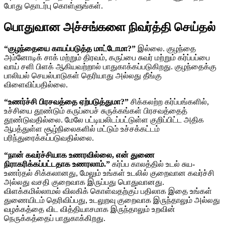
போது தொடர்பு கொள்ளுங்கள்.
பொதுவான அச்சங்களை நிவர்த்தி செய்தல்
“குழந்தையை காயப்படுத்த மாட்டோமா?”
இல்லை. குழந்தை
அம்னோடிக் சாக் மற்றும் திரவம், கருப்பை சுவர் மற்றும் கர்ப்பப்பை
வாய் சளி பிளக் ஆகியவற்றால் பாதுகாக்கப்படுகிறது. குழந்தைக்கு
பாலியல் செயல்பாடுகள் தெரியாது அல்லது தீங்கு
விளைவிப்பதில்லை.
“உணர்ச்சி பிரசவத்தை ஏற்படுத்துமா?”
சிக்கலற்ற கர்ப்பங்களில்,
உச்சியை தூண்டும் கருப்பைச் சுருக்கங்கள் பிரசவத்தைத்
தூண்டுவதில்லை. மேலே பட்டியலிடப்பட்டுள்ள குறிப்பிட்ட அதிக
ஆபத்துள்ள சூழ்நிலைகளில் மட்டும் உச்சக்கட்டம்
பரிந்துரைக்கப்படுவதில்லை.
“நான் கவர்ச்சியாக உணரவில்லை, என் துணை
நிராகரிக்கப்பட்டதாக உணரலாம்.”
கர்ப்ப காலத்தில் உடல் சுய-
உணர்தல் சிக்கலானது, மேலும் உங்கள் உடலில் குறைவான கவர்ச்சி
அல்லது வசதி குறைவாக இருப்பது பொதுவானது.
விளக்கமில்லாமல் விலகிக் கொள்வதற்குப் பதிலாக இதை உங்கள்
துணையிடம் தெரிவிப்பது, உடலுறவு குறைவாக இருந்தாலும் அல்லது
வழக்கத்தை விட வித்தியாசமாக இருந்தாலும் உறவின்
நெருக்கத்தைப் பாதுகாக்கிறது.