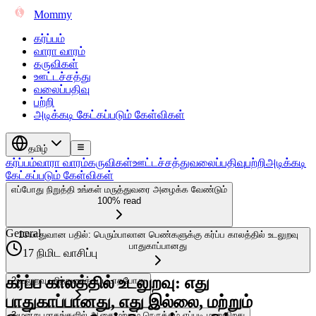
Mommy
கர்ப்பம்
வாரா வாரம்
கருவிகள்
ஊட்டச்சத்து
வலைப்பதிவு
பற்றி
அடிக்கடி கேட்கப்படும் கேள்விகள்
தமிழ்
கர்ப்பம்
வாரா வாரம்
கருவிகள்
ஊட்டச்சத்து
வலைப்பதிவு
பற்றி
அடிக்கடி
கேட்கப்படும் கேள்விகள்
எப்போது நிறுத்தி உங்கள் மருத்துவரை அழைக்க வேண்டும்
100% read
General
1
பொதுவான பதில்: பெரும்பாலான பெண்களுக்கு கர்ப்ப காலத்தில் உடலுறவு
பாதுகாப்பானது
17 நிமிட வாசிப்பு
கர்ப்ப காலத்தில் உடலுறவு: எது
2
உடலுறவு பரிந்துரைக்கப்படாதபோது
பாதுகாப்பானது, எது இல்லை, மற்றும்
3
மூன்று மாதங்களில் ஆசை மற்றும் நெருக்கம் எப்படி மாறுகிறது