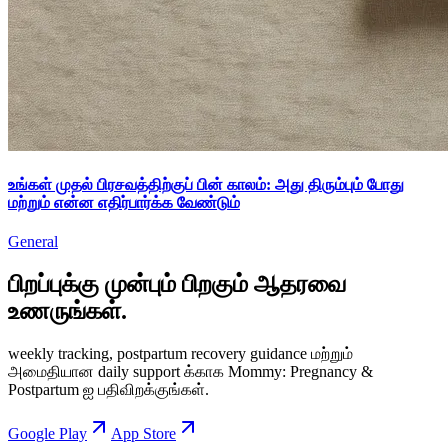
உங்கள் முதல் பிரசவத்திற்குப் பின் காலம்: அது திரும்பும் போது
மற்றும் என்ன எதிர்பார்க்க வேண்டும்
General
பிறப்புக்கு முன்பும் பிறகும் ஆதரவை
உணருங்கள்.
weekly tracking, postpartum recovery guidance மற்றும்
அமைதியான daily support க்காக Mommy: Pregnancy &
Postpartum ஐ பதிவிறக்குங்கள்.
Google Play
App Store