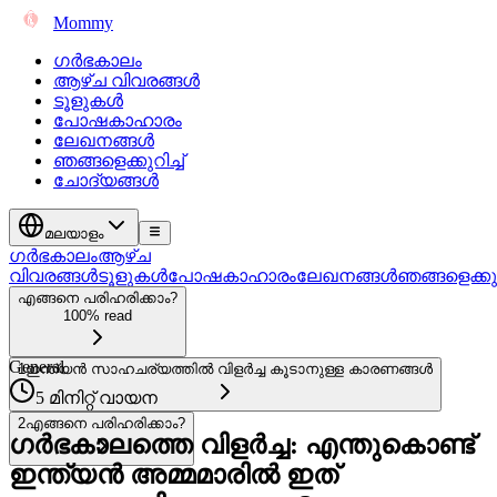
Mommy
ഗർഭകാലം
ആഴ്ച വിവരങ്ങൾ
ടൂളുകൾ
പോഷകാഹാരം
ലേഖനങ്ങൾ
ഞങ്ങളെക്കുറിച്ച്
ചോദ്യങ്ങൾ
മലയാളം
ഗർഭകാലം
ആഴ്ച
വിവരങ്ങൾ
ടൂളുകൾ
പോഷകാഹാരം
ലേഖനങ്ങൾ
ഞങ്ങളെക്കുറി
എങ്ങനെ പരിഹരിക്കാം?
100% read
General
1
ഇന്ത്യൻ സാഹചര്യത്തിൽ വിളർച്ച കൂടാനുള്ള കാരണങ്ങൾ
5 മിനിറ്റ് വായന
2
എങ്ങനെ പരിഹരിക്കാം?
ഗർഭകാലത്തെ വിളർച്ച: എന്തുകൊണ്ട്
ഇന്ത്യൻ അമ്മമാരിൽ ഇത്