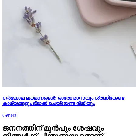
ഗർഭകാല ലക്ഷണങ്ങൾ: ഓരോ മാസവും ശ്രദ്ധിക്കേണ്ട
കാര്യങ്ങളും ട്രാക്ക് ചെയ്യേണ്ട രീതിയും
General
ജനനത്തിന് മുൻപും ശേഷവും