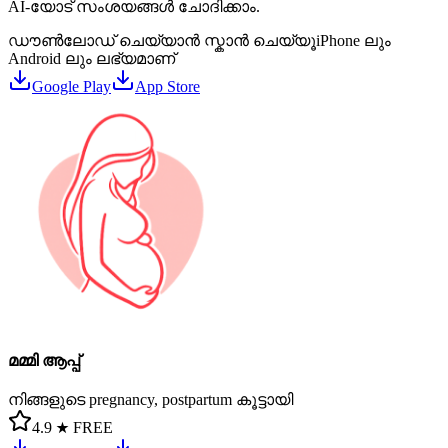
AI-യോട് സംശയങ്ങൾ ചോദിക്കാം.
ഡൗൺലോഡ് ചെയ്യാൻ സ്കാൻ ചെയ്യൂ
iPhone ലും
Android ലും ലഭ്യമാണ്
Google Play
App Store
മമ്മി ആപ്പ്
നിങ്ങളുടെ pregnancy, postpartum കൂട്ടായി
4.9 ★
FREE