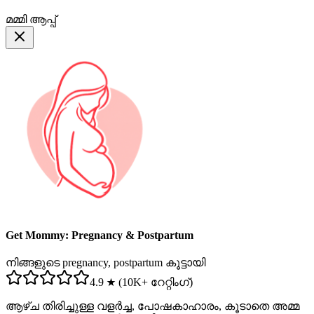
മമ്മി ആപ്പ്
Get Mommy: Pregnancy & Postpartum
നിങ്ങളുടെ pregnancy, postpartum കൂട്ടായി
4.9 ★ (10K+ റേറ്റിംഗ്)
ആഴ്ച തിരിച്ചുള്ള വളർച്ച, പോഷകാഹാരം, കൂടാതെ അമ്മ