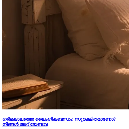
ഗർഭകാലത്തെ ലൈംഗികബന്ധം: സുരക്ഷിതമാണോ?
നിങ്ങൾ അറിയേണ്ടവ