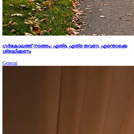
ഗർഭകാലത്ത് നടത്തം: എത്ര, എത്ര തവണ, എന്തൊക്കെ
ശ്രദ്ധിക്കണം
General