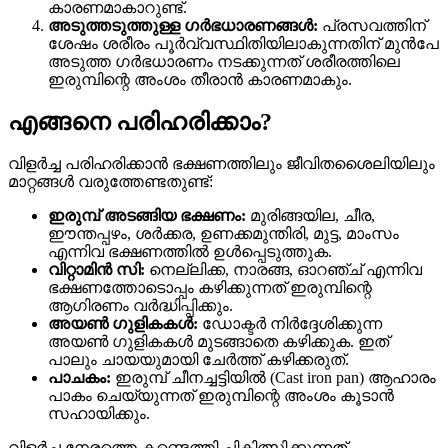
കാരണമാകാറുണ്ട്.
അടുത്തടുത്തുള്ള ഗർഭധാരണങ്ങൾ:
പ്രസവത്തിന്
ശേഷം ശരീരം പൂർവ്വസ്ഥിതിയിലാകുന്നതിന് മുൻപേ
അടുത്ത ഗർഭധാരണം നടക്കുന്നത് ശരീരത്തിലെ
ഇരുമ്പിന്റെ അംശം തീരാൻ കാരണമാകും.
എങ്ങനെ പരിഹരിക്കാം?
വിളർച്ച പരിഹരിക്കാൻ ഭക്ഷണത്തിലും ജീവിതശൈലിയിലും
മാറ്റങ്ങൾ വരുത്തേണ്ടതുണ്ട്:
ഇരുമ്പ് അടങ്ങിയ ഭക്ഷണം:
മുരിങ്ങയില, ചീര,
ഈന്തപ്പഴം, ശർക്കര, ഉണക്കമുന്തിരി, മുട്ട, മാംസം
എന്നിവ ഭക്ഷണത്തിൽ ഉൾപ്പെടുത്തുക.
വിറ്റാമിൻ സി:
നെല്ലിക്ക, നാരങ്ങ, ഓറഞ്ച് എന്നിവ
ഭക്ഷണത്തോടൊപ്പം കഴിക്കുന്നത് ഇരുമ്പിന്റെ
ആഗിരണം വർദ്ധിപ്പിക്കും.
അയൺ ഗുളികകൾ:
ഡോക്ടർ നിർദ്ദേശിക്കുന്ന
അയൺ ഗുളികകൾ മുടങ്ങാതെ കഴിക്കുക. ഇത്
പാലും ചായയുമായി ചേർത്ത് കഴിക്കരുത്.
പാചകം:
ഇരുമ്പ് ചീനച്ചട്ടിയിൽ (Cast iron pan) ആഹാരം
പാകം ചെയ്യുന്നത് ഇരുമ്പിന്റെ അംശം കൂടാൻ
സഹായിക്കും.
വിളർച്ച നേരത്തെ കണ്ടെത്തി ചികിത്സിക്കുന്നത്