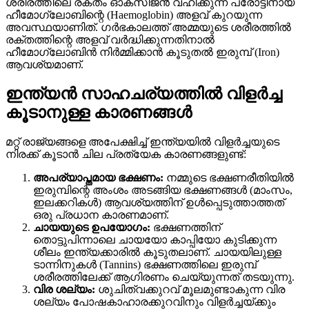
ശരീരത്തിലെ രക്തം ഓക്സിജൻ വഹിക്കുന്ന പ്രോട്ടീനായ
ഹീമോഗ്ലോബിന്റെ (Haemoglobin) അളവ് കുറയുന്ന
അവസ്ഥയാണിത്. ഗർഭകാലത്ത് അമ്മയുടെ ശരീരത്തിൽ
രക്തത്തിന്റെ അളവ് വർദ്ധിക്കുന്നതിനാൽ
ഹീമോഗ്ലോബിൻ നിർമ്മിക്കാൻ കൂടുതൽ ഇരുമ്പ് (Iron)
ആവശ്യമാണ്.
ഇന്ത്യൻ സാഹചര്യത്തിൽ വിളർച്ച
കൂടാനുള്ള കാരണങ്ങൾ
മറ്റ് രാജ്യങ്ങളെ അപേക്ഷിച്ച് ഇന്ത്യയിൽ വിളർച്ചയുടെ
നിരക്ക് കൂടാൻ ചില പ്രത്യേക കാരണങ്ങളുണ്ട്:
അപര്യാപ്തമായ ഭക്ഷണം:
നമ്മുടെ ഭക്ഷണരീതിയിൽ
ഇരുമ്പിന്റെ അംശം അടങ്ങിയ ഭക്ഷണങ്ങൾ (മാംസം,
ഇലക്കറികൾ) ആവശ്യത്തിന് ഉൾപ്പെടുത്താത്തത്
ഒരു പ്രധാന കാരണമാണ്.
ചായയുടെ ഉപയോഗം:
ഭക്ഷണത്തിന്
തൊട്ടുപിന്നാലെ ചായയോ കാപ്പിയോ കുടിക്കുന്ന
ശീലം ഇന്ത്യക്കാരിൽ കൂടുതലാണ്. ചായയിലുള്ള
ടാന്നിനുകൾ (Tannins) ഭക്ഷണത്തിലെ ഇരുമ്പ്
ശരീരത്തിലേക്ക് ആഗിരണം ചെയ്യുന്നത് തടയുന്നു.
വിര ശല്യം:
ശുചിത്വക്കുറവ് മൂലമുണ്ടാകുന്ന വിര
ശല്യം പോഷകാഹാരക്കുറവിനും വിളർച്ചയ്ക്കും