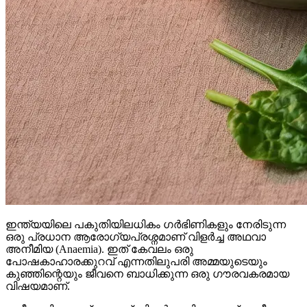
ഇന്ത്യയിലെ പകുതിയിലധികം ഗർഭിണികളും നേരിടുന്ന
ഒരു പ്രധാന ആരോഗ്യപ്രശ്നമാണ് വിളർച്ച അഥവാ
അനീമിയ (Anaemia). ഇത് കേവലം ഒരു
പോഷകാഹാരക്കുറവ് എന്നതിലുപരി അമ്മയുടെയും
കുഞ്ഞിന്റെയും ജീവനെ ബാധിക്കുന്ന ഒരു ഗൗരവകരമായ
വിഷയമാണ്.