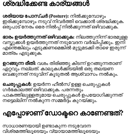
ശ്രദ്ധിക്കേണ്ട കാര്യങ്ങൾ
ശരിയായ പോസ്ചർ (Posture):
നിൽക്കുമ്പോഴും
ഇരിക്കുമ്പോഴും നടുവ് നിവർത്തി വെക്കാൻ ശ്രദ്ധിക്കുക.
ഒരുപാട് നേരം ഒരേ നിൽപ്പ് നിൽക്കുന്നത് ഒഴിവാക്കുക.
ഭാരം ഉയർത്തുന്നത് ഒഴിവാക്കുക:
നിലത്തുനിന്ന് ഭാരമുള്ള
വസ്തുക്കൾ ഉയർത്തുന്നത് നടുവേദന വർദ്ധിപ്പിക്കും. ഇനി
എന്തെങ്കിലും എടുക്കണമെങ്കിൽ മുട്ടുമടക്കി താഴെ ഇരുന്ന്
മാത്രം എടുക്കുക.
ഉറങ്ങുന്ന രീതി:
വശം തിരിഞ്ഞു കിടന്ന് ഉറങ്ങുന്നതാണ്
ഏറ്റവും നല്ലത്. കാലുകൾക്കിടയിൽ ഒരു തലയണ
വെക്കുന്നത് നടുവിന് കൂടുതൽ ആശ്വാസം നൽകും.
ചെരുപ്പുകൾ:
ഉയർന്ന ഹീൽസ് ഉള്ള ചെരുപ്പുകൾ
ഗർഭകാലത്ത് ഒഴിവാക്കുക. പരന്നതും
പാകത്തിലുള്ളതുമായ ചെരുപ്പുകൾ ഉപയോഗിക്കുന്നത്
നട്ടെല്ലിന് നൽകുന്ന സമ്മർദ്ദം കുറയ്ക്കും.
എപ്പോഴാണ് ഡോക്ടറെ കാണേണ്ടത്?
സാധാരണയായി ഉണ്ടാകുന്ന നടുവേദന
വിശ്രമത്തിലൂടെയും വ്യായാമത്തിലൂടെയും