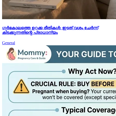
ഗർഭകാലത്തെ ഉറക്ക രീതികൾ: ഇടത് വശം ചേർന്ന്
കിടക്കുന്നതിന്റെ പ്രാധാന്യം
General