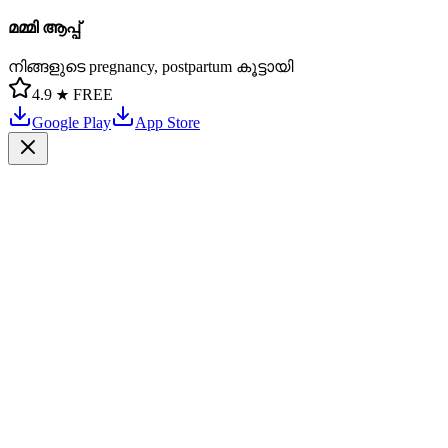
മമ്മി ആപ്പ്
നിങ്ങളുടെ pregnancy, postpartum കൂട്ടായി
4.9 ★
FREE
Google Play
App Store