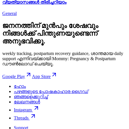
വ്യത്യാസങ്ങൾ തിരിച്ചറിയാം
General
ജനനത്തിന് മുൻപും ശേഷവും
നിങ്ങള്‍ക്ക് പിന്തുണയുണ്ടെന്ന്
അനുഭവിക്കൂ.
weekly tracking, postpartum recovery guidance, ശാന്തമായ daily
support എന്നിവയ്ക്കായി Mommy: Pregnancy & Postpartum
ഡൗൺലോഡ് ചെയ്യൂ.
Google Play
App Store
ഹോം
പഴങ്ങളുടെ പോഷകാഹാര ഗൈഡ്
ഞങ്ങളെക്കുറിച്ച്
ലേഖനങ്ങൾ
Instagram
Threads
Support