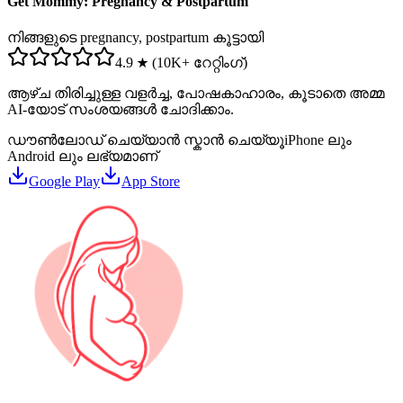
Get Mommy: Pregnancy & Postpartum
നിങ്ങളുടെ pregnancy, postpartum കൂട്ടായി
4.9 ★ (10K+ റേറ്റിംഗ്)
ആഴ്ച തിരിച്ചുള്ള വളർച്ച, പോഷകാഹാരം, കൂടാതെ അമ്മ
AI-യോട് സംശയങ്ങൾ ചോദിക്കാം.
ഡൗൺലോഡ് ചെയ്യാൻ സ്കാൻ ചെയ്യൂ
iPhone ലും
Android ലും ലഭ്യമാണ്
Google Play
App Store