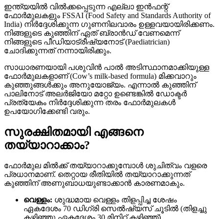
ഇന്ത്യയിൽ വിൽക്കപ്പെടുന്ന എല്ലാ ഇൻഫന്റ്
ഫോർമുലകളും FSSAI (Food Safety and Standards Authority of
India) നിർദ്ദേശിക്കുന്ന ഗുണനിലവാരം ഉള്ളവയായിരിക്കണം.
നിങ്ങളുടെ കുഞ്ഞിന് ഏത് ബ്രാൻഡ് വേണമെന്ന്
നിങ്ങളുടെ പീഡിയാട്രീഷ്യനോട് (Paediatrician)
ചോദിക്കുന്നത് നന്നായിരിക്കും.
സാധാരണയായി പശുവിൻ പാൽ അടിസ്ഥാനമാക്കിയുള്ള
ഫോർമുലകളാണ് (Cow’s milk-based formula) മിക്കവാറും
കുഞ്ഞുങ്ങൾക്കും അനുയോജ്യം. എന്നാൽ കുഞ്ഞിന്
പാലിനോട് അലർജിയോ മറ്റോ ഉണ്ടെങ്കിൽ ഡോക്ടർ
പ്രത്യേകം നിർദ്ദേശിക്കുന്ന തരം ഫോർമുലകൾ
ഉപയോഗിക്കേണ്ടി വരും.
സുരക്ഷിതമായി എങ്ങനെ
തയ്യാറാക്കാം?
ഫോർമുല മിൽക്ക് തയ്യാറാക്കുമ്പോൾ ശുചിത്വം വളരെ
പ്രധാനമാണ്. തെറ്റായ രീതിയിൽ തയ്യാറാക്കുന്നത്
കുഞ്ഞിന് അണുബാധയുണ്ടാക്കാൻ കാരണമാകും.
വെള്ളം:
ശുദ്ധമായ വെള്ളം തിളപ്പിച്ച ശേഷം
ഏകദേശം 70 ഡിഗ്രി സെൽഷ്യസ് ചൂടിൽ (തിളച്ചു
കഴിഞ്ഞു ഏകദേശം 30 മിനിറ്റ് കഴിഞ്ഞ്)