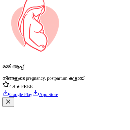
മമ്മി ആപ്പ്
നിങ്ങളുടെ pregnancy, postpartum കൂട്ടായി
4.9 ★
FREE
Google Play
App Store