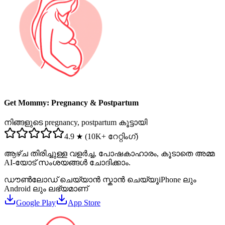
Get Mommy: Pregnancy & Postpartum
നിങ്ങളുടെ pregnancy, postpartum കൂട്ടായി
4.9 ★ (10K+ റേറ്റിംഗ്)
ആഴ്ച തിരിച്ചുള്ള വളർച്ച, പോഷകാഹാരം, കൂടാതെ അമ്മ
AI-യോട് സംശയങ്ങൾ ചോദിക്കാം.
ഡൗൺലോഡ് ചെയ്യാൻ സ്കാൻ ചെയ്യൂ
iPhone ലും
Android ലും ലഭ്യമാണ്
Google Play
App Store