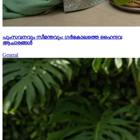
പുംസവനവും സീമന്തവും: ഗർഭകാലത്തെ ഹൈന്ദവ
ആചാരങ്ങൾ
General