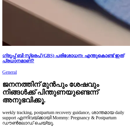
ഗ്രൂപ്പ് ബി സ്ട്രെപ് (GBS) പരിശോധന: എന്തുകൊണ്ട് ഇത്
പ്രധാനമാണ്?
General
ജനനത്തിന് മുൻപും ശേഷവും
നിങ്ങള്‍ക്ക് പിന്തുണയുണ്ടെന്ന്
അനുഭവിക്കൂ.
weekly tracking, postpartum recovery guidance, ശാന്തമായ daily
support എന്നിവയ്ക്കായി Mommy: Pregnancy & Postpartum
ഡൗൺലോഡ് ചെയ്യൂ.