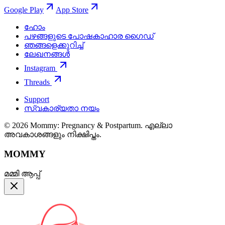
Google Play
App Store
ഹോം
പഴങ്ങളുടെ പോഷകാഹാര ഗൈഡ്
ഞങ്ങളെക്കുറിച്ച്
ലേഖനങ്ങൾ
Instagram
Threads
Support
സ്വകാര്യതാ നയം
© 2026 Mommy: Pregnancy & Postpartum. എല്ലാ
അവകാശങ്ങളും നിക്ഷിപ്തം.
MOMMY
മമ്മി ആപ്പ്