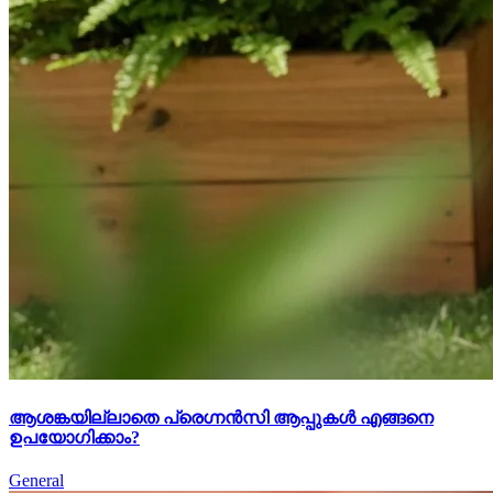
ആശങ്കയില്ലാതെ പ്രെഗ്നൻസി ആപ്പുകൾ എങ്ങനെ
ഉപയോഗിക്കാം?
General