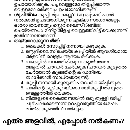
ഉപയോഗിക്കുക. പച്ചവെള്ളമോ തിളപ്പിക്കാത്ത
വെള്ളമോ ഒരിക്കലും ഉപയോഗിക്കരുത്.
ശുചിത്വം:
കുപ്പി, മുലക്കണ്ണ് (Teat) തുടങ്ങി പാൽ
നൽകാൻ ഉപയോഗിക്കുന്ന എല്ലാ സാധനങ്ങളും
ഓരോ തവണയും സ്റ്റെറിലൈസ് (Sterilise)
ചെയ്യണം. 5 മിനിറ്റ് തിളച്ച വെള്ളത്തിലിട്ട് വെക്കുന്നത്
ഇതിന് നല്ലതാണ്.
തയ്യാറാക്കുന്ന രീതി:
കൈകൾ സോപ്പിട്ട് നന്നായി കഴുകുക.
സ്റ്റെറിലൈസ് ചെയ്ത കുപ്പിയിൽ ആവശ്യമായ
അളവിൽ വെള്ളം ആദ്യം ഒഴിക്കുക.
പാക്കറ്റിൽ പറഞ്ഞിരിക്കുന്ന കൃത്യമായ
അളവിൽ പൗഡർ ചേർക്കുക (പൗഡർ കൂടുതൽ
ചേർത്താൽ കുഞ്ഞിന്റെ കിഡ്നിയെ
ബാധിക്കാൻ സാധ്യതയുണ്ട്).
കുപ്പി നന്നായി കുലുക്കി പൗഡർ ലയിപ്പിക്കുക.
പാലിന്റെ ചൂട് കുറയ്ക്കാനായി കുപ്പി തണുത്ത
വെള്ളത്തിൽ വെക്കാം.
നിങ്ങളുടെ കൈത്തണ്ടയിൽ ഒരു തുള്ളി ഒഴിച്ച്
ചൂട് പാകമാണെന്ന് ഉറപ്പുവരുത്തിയ ശേഷം
മാത്രം കുഞ്ഞിന് നൽകുക.
എത്ര അളവിൽ, എപ്പോൾ നൽകണം?