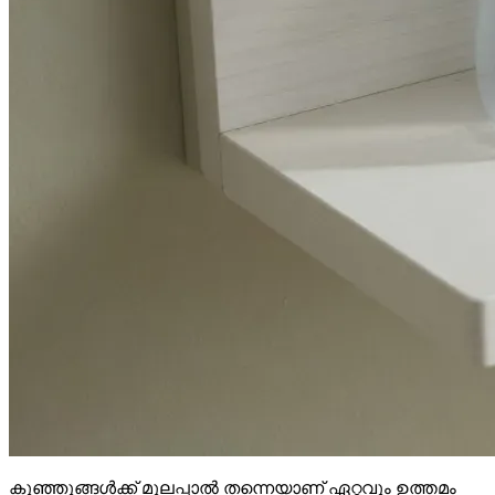
കുഞ്ഞുങ്ങൾക്ക് മുലപ്പാൽ തന്നെയാണ് ഏറ്റവും ഉത്തമം