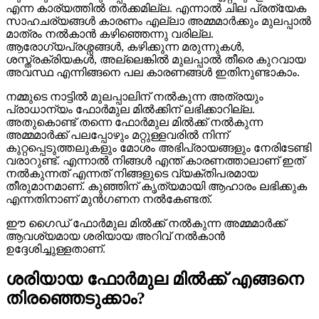
എന്ന കാര്യത്തിൽ തർക്കമില്ല. എന്നാൽ ചില പ്രത്യേക
സാഹചര്യങ്ങൾ കാരണം എല്ലാ അമ്മമാർക്കും മുലപ്പാൽ
മാത്രം നൽകാൻ കഴിഞ്ഞെന്നു വരില്ല.
ആരോഗ്യപ്രശ്നങ്ങൾ, കഴിക്കുന്ന മരുന്നുകൾ,
ശസ്ത്രക്രിയകൾ, അല്ലെങ്കിൽ മുലപ്പാൽ തീരെ കുറവായ
അവസ്ഥ എന്നിങ്ങനെ പല കാരണങ്ങൾ ഇതിനുണ്ടാകാം.
നമ്മുടെ നാട്ടിൽ മുലപ്പാലിന് നൽകുന്ന അത്രയും
പ്രാധാന്യം ഫോർമുല മിൽക്കിന് ലഭിക്കാറില്ല.
അതുകൊണ്ട് തന്നെ ഫോർമുല മിൽക്ക് നൽകുന്ന
അമ്മമാർക്ക് പലപ്പോഴും മറ്റുള്ളവരിൽ നിന്ന്
കുറ്റപ്പെടുത്തലുകളും മോശം അഭിപ്രായങ്ങളും നേരിടേണ്ടി
വരാറുണ്ട്. എന്നാൽ നിങ്ങൾ എന്ത് കാരണത്താലാണ് ഇത്
നൽകുന്നത് എന്നത് നിങ്ങളുടെ വ്യക്തിപരമായ
തീരുമാനമാണ്. കുഞ്ഞിന് കൃത്യമായി ആഹാരം ലഭിക്കുക
എന്നതിനാണ് മുൻഗണന നൽകേണ്ടത്.
ഈ ഗൈഡ് ഫോർമുല മിൽക്ക് നൽകുന്ന അമ്മമാർക്ക്
ആവശ്യമായ ശരിയായ അറിവ് നൽകാൻ
ഉദ്ദേശിച്ചുള്ളതാണ്.
ശരിയായ ഫോർമുല മിൽക്ക് എങ്ങനെ
തിരഞ്ഞെടുക്കാം?