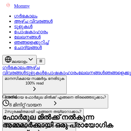
Mommy
ഗർഭകാലം
ആഴ്ച വിവരങ്ങൾ
ടൂളുകൾ
പോഷകാഹാരം
ലേഖനങ്ങൾ
ഞങ്ങളെക്കുറിച്ച്
ചോദ്യങ്ങൾ
മലയാളം
ഗർഭകാലം
ആഴ്ച
വിവരങ്ങൾ
ടൂളുകൾ
പോഷകാഹാരം
ലേഖനങ്ങൾ
ഞങ്ങളെക്കുറി
മാനസികമായ സമ്മർദ്ദം നേരിടുക
100% read
General
1
ശരിയായ ഫോർമുല മിൽക്ക് എങ്ങനെ തിരഞ്ഞെടുക്കാം?
8 മിനിറ്റ് വായന
2
സുരക്ഷിതമായി എങ്ങനെ തയ്യാറാക്കാം?
ഫോർമുല മിൽക്ക് നൽകുന്ന
അമ്മമാർക്കായി ഒരു പ്രായോഗിക
3
എത്ര അളവിൽ, എപ്പോൾ നൽകണം?