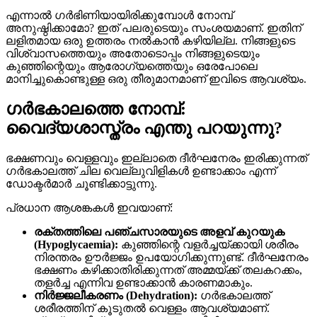
എന്നാൽ ഗർഭിണിയായിരിക്കുമ്പോൾ നോമ്പ്
അനുഷ്ഠിക്കാമോ? ഇത് പലരുടെയും സംശയമാണ്. ഇതിന്
ലളിതമായ ഒരു ഉത്തരം നൽകാൻ കഴിയില്ല. നിങ്ങളുടെ
വിശ്വാസത്തെയും അതോടൊപ്പം നിങ്ങളുടെയും
കുഞ്ഞിന്റെയും ആരോഗ്യത്തെയും ഒരേപോലെ
മാനിച്ചുകൊണ്ടുള്ള ഒരു തീരുമാനമാണ് ഇവിടെ ആവശ്യം.
ഗർഭകാലത്തെ നോമ്പ്:
വൈദ്യശാസ്ത്രം എന്തു പറയുന്നു?
ഭക്ഷണവും വെള്ളവും ഇല്ലാതെ ദീർഘനേരം ഇരിക്കുന്നത്
ഗർഭകാലത്ത് ചില വെല്ലുവിളികൾ ഉണ്ടാക്കാം എന്ന്
ഡോക്ടർമാർ ചൂണ്ടിക്കാട്ടുന്നു.
പ്രധാന ആശങ്കകൾ ഇവയാണ്:
രക്തത്തിലെ പഞ്ചസാരയുടെ അളവ് കുറയുക
(Hypoglycaemia):
കുഞ്ഞിന്റെ വളർച്ചയ്ക്കായി ശരീരം
നിരന്തരം ഊർജ്ജം ഉപയോഗിക്കുന്നുണ്ട്. ദീർഘനേരം
ഭക്ഷണം കഴിക്കാതിരിക്കുന്നത് അമ്മയ്ക്ക് തലകറക്കം,
തളർച്ച എന്നിവ ഉണ്ടാക്കാൻ കാരണമാകും.
നിർജ്ജലീകരണം (Dehydration):
ഗർഭകാലത്ത്
ശരീരത്തിന് കൂടുതൽ വെള്ളം ആവശ്യമാണ്.