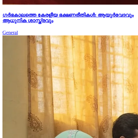
ഗർഭകാലത്തെ കേരളീയ ഭക്ഷണരീതികൾ: ആയുർവേദവും
ആധുനിക ശാസ്ത്രവും
General