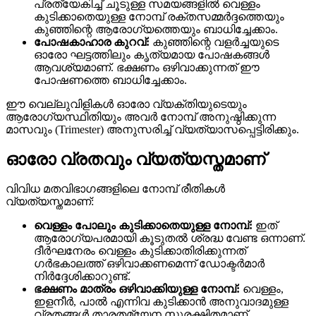
പ്രത്യേകിച്ച് ചൂടുള്ള സമയങ്ങളിൽ വെള്ളം
കുടിക്കാതെയുള്ള നോമ്പ് രക്തസമ്മർദ്ദത്തെയും
കുഞ്ഞിന്റെ ആരോഗ്യത്തെയും ബാധിച്ചേക്കാം.
പോഷകാഹാര കുറവ്:
കുഞ്ഞിന്റെ വളർച്ചയുടെ
ഓരോ ഘട്ടത്തിലും കൃത്യമായ പോഷകങ്ങൾ
ആവശ്യമാണ്. ഭക്ഷണം ഒഴിവാക്കുന്നത് ഈ
പോഷണത്തെ ബാധിച്ചേക്കാം.
ഈ വെല്ലുവിളികൾ ഓരോ വ്യക്തിയുടെയും
ആരോഗ്യസ്ഥിതിയും അവർ നോമ്പ് അനുഷ്ഠിക്കുന്ന
മാസവും (Trimester) അനുസരിച്ച് വ്യത്യാസപ്പെട്ടിരിക്കും.
ഓരോ വ്രതവും വ്യത്യസ്തമാണ്
വിവിധ മതവിഭാഗങ്ങളിലെ നോമ്പ് രീതികൾ
വ്യത്യസ്തമാണ്:
വെള്ളം പോലും കുടിക്കാതെയുള്ള നോമ്പ്:
ഇത്
ആരോഗ്യപരമായി കൂടുതൽ ശ്രദ്ധ വേണ്ട ഒന്നാണ്.
ദീർഘനേരം വെള്ളം കുടിക്കാതിരിക്കുന്നത്
ഗർഭകാലത്ത് ഒഴിവാക്കണമെന്ന് ഡോക്ടർമാർ
നിർദ്ദേശിക്കാറുണ്ട്.
ഭക്ഷണം മാത്രം ഒഴിവാക്കിയുള്ള നോമ്പ്:
വെള്ളം,
ഇളനീർ, പാൽ എന്നിവ കുടിക്കാൻ അനുവാദമുള്ള
വ്രതങ്ങൾ താരതമ്യേന സുരക്ഷിതമാണ്.