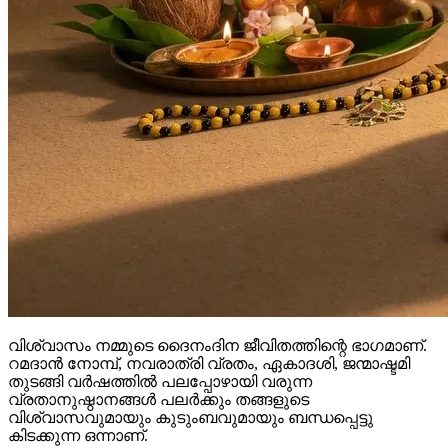
വിശ്വാസം നമ്മുടെ ദൈനംദിന ജീവിതത്തിന്റെ ഭാഗമാണ്.
റമദാൻ നോമ്പ്, നവരാത്രി വ്രതം, ഏകാദശി, ജന്മാഷ്ടമി
തുടങ്ങി വർഷത്തിൽ പലപ്പോഴായി വരുന്ന
വ്രതാനുഷ്ഠാനങ്ങൾ പലർക്കും തങ്ങളുടെ
വിശ്വാസവുമായും കുടുംബവുമായും ബന്ധപ്പെട്ടു
കിടക്കുന്ന ഒന്നാണ്.