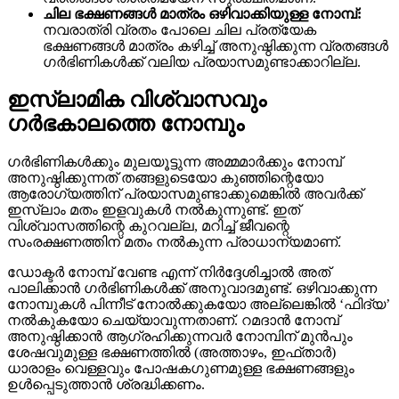
ചില ഭക്ഷണങ്ങൾ മാത്രം ഒഴിവാക്കിയുള്ള നോമ്പ്:
നവരാത്രി വ്രതം പോലെ ചില പ്രത്യേക
ഭക്ഷണങ്ങൾ മാത്രം കഴിച്ച് അനുഷ്ഠിക്കുന്ന വ്രതങ്ങൾ
ഗർഭിണികൾക്ക് വലിയ പ്രയാസമുണ്ടാക്കാറില്ല.
ഇസ്ലാമിക വിശ്വാസവും
ഗർഭകാലത്തെ നോമ്പും
ഗർഭിണികൾക്കും മുലയൂട്ടുന്ന അമ്മമാർക്കും നോമ്പ്
അനുഷ്ഠിക്കുന്നത് തങ്ങളുടെയോ കുഞ്ഞിന്റെയോ
ആരോഗ്യത്തിന് പ്രയാസമുണ്ടാക്കുമെങ്കിൽ അവർക്ക്
ഇസ്ലാം മതം ഇളവുകൾ നൽകുന്നുണ്ട്. ഇത്
വിശ്വാസത്തിന്റെ കുറവല്ല, മറിച്ച് ജീവന്റെ
സംരക്ഷണത്തിന് മതം നൽകുന്ന പ്രാധാന്യമാണ്.
ഡോക്ടർ നോമ്പ് വേണ്ട എന്ന് നിർദ്ദേശിച്ചാൽ അത്
പാലിക്കാൻ ഗർഭിണികൾക്ക് അനുവാദമുണ്ട്. ഒഴിവാക്കുന്ന
നോമ്പുകൾ പിന്നീട് നോൽക്കുകയോ അല്ലെങ്കിൽ ‘ഫിദ്യ’
നൽകുകയോ ചെയ്യാവുന്നതാണ്. റമദാൻ നോമ്പ്
അനുഷ്ഠിക്കാൻ ആഗ്രഹിക്കുന്നവർ നോമ്പിന് മുൻപും
ശേഷവുമുള്ള ഭക്ഷണത്തിൽ (അത്താഴം, ഇഫ്താർ)
ധാരാളം വെള്ളവും പോഷകഗുണമുള്ള ഭക്ഷണങ്ങളും
ഉൾപ്പെടുത്താൻ ശ്രദ്ധിക്കണം.