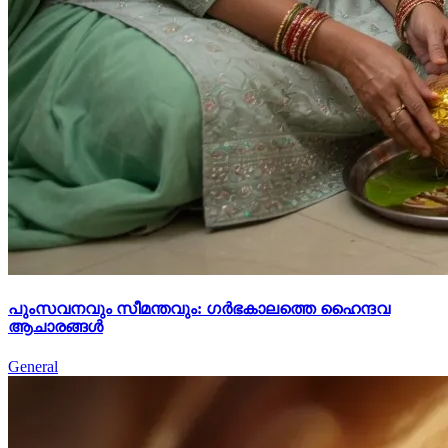
പുംസവനവും സീമന്തവും: ഗർഭകാലത്തെ ഹൈന്ദവ
ആചാരങ്ങൾ
General