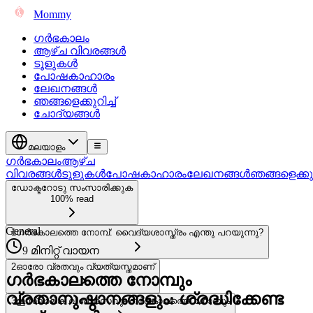
Mommy
ഗർഭകാലം
ആഴ്ച വിവരങ്ങൾ
ടൂളുകൾ
പോഷകാഹാരം
ലേഖനങ്ങൾ
ഞങ്ങളെക്കുറിച്ച്
ചോദ്യങ്ങൾ
മലയാളം
ഗർഭകാലം
ആഴ്ച
വിവരങ്ങൾ
ടൂളുകൾ
പോഷകാഹാരം
ലേഖനങ്ങൾ
ഞങ്ങളെക്കുറി
ഡോക്ടറോടു സംസാരിക്കുക
100% read
General
1
ഗർഭകാലത്തെ നോമ്പ്: വൈദ്യശാസ്ത്രം എന്തു പറയുന്നു?
9 മിനിറ്റ് വായന
2
ഓരോ വ്രതവും വ്യത്യസ്തമാണ്
ഗർഭകാലത്തെ നോമ്പും
വ്രതാനുഷ്ഠാനങ്ങളും: ശ്രദ്ധിക്കേണ്ട
3
ഇസ്ലാമിക വിശ്വാസവും ഗർഭകാലത്തെ നോമ്പും