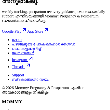
അനുഭവിക്കൂ.
weekly tracking, postpartum recovery guidance, ശാന്തമായ daily
support എന്നിവയ്ക്കായി Mommy: Pregnancy & Postpartum
ഡൗൺലോഡ് ചെയ്യൂ.
Google Play
App Store
ഹോം
പഴങ്ങളുടെ പോഷകാഹാര ഗൈഡ്
ഞങ്ങളെക്കുറിച്ച്
ലേഖനങ്ങൾ
Instagram
Threads
Support
സ്വകാര്യതാ നയം
© 2026 Mommy: Pregnancy & Postpartum. എല്ലാ
അവകാശങ്ങളും നിക്ഷിപ്തം.
MOMMY