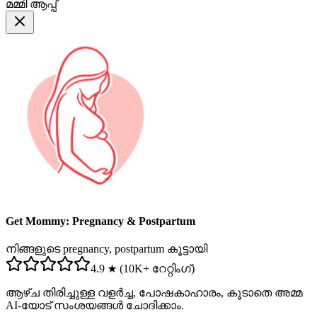
മമ്മി ആപ്പ്
Get Mommy: Pregnancy & Postpartum
നിങ്ങളുടെ pregnancy, postpartum കൂട്ടായി
4.9 ★ (10K+ റേറ്റിംഗ്)
ആഴ്ച തിരിച്ചുള്ള വളർച്ച, പോഷകാഹാരം, കൂടാതെ അമ്മ
AI-യോട് സംശയങ്ങൾ ചോദിക്കാം.