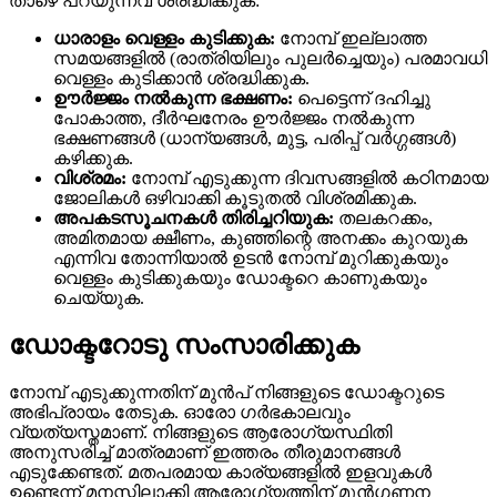
താഴെ പറയുന്നവ ശ്രദ്ധിക്കുക:
ധാരാളം വെള്ളം കുടിക്കുക:
നോമ്പ് ഇല്ലാത്ത
സമയങ്ങളിൽ (രാത്രിയിലും പുലർച്ചെയും) പരമാവധി
വെള്ളം കുടിക്കാൻ ശ്രദ്ധിക്കുക.
ഊർജ്ജം നൽകുന്ന ഭക്ഷണം:
പെട്ടെന്ന് ദഹിച്ചു
പോകാത്ത, ദീർഘനേരം ഊർജ്ജം നൽകുന്ന
ഭക്ഷണങ്ങൾ (ധാന്യങ്ങൾ, മുട്ട, പരിപ്പ് വർഗ്ഗങ്ങൾ)
കഴിക്കുക.
വിശ്രമം:
നോമ്പ് എടുക്കുന്ന ദിവസങ്ങളിൽ കഠിനമായ
ജോലികൾ ഒഴിവാക്കി കൂടുതൽ വിശ്രമിക്കുക.
അപകടസൂചനകൾ തിരിച്ചറിയുക:
തലകറക്കം,
അമിതമായ ക്ഷീണം, കുഞ്ഞിന്റെ അനക്കം കുറയുക
എന്നിവ തോന്നിയാൽ ഉടൻ നോമ്പ് മുറിക്കുകയും
വെള്ളം കുടിക്കുകയും ഡോക്ടറെ കാണുകയും
ചെയ്യുക.
ഡോക്ടറോടു സംസാരിക്കുക
നോമ്പ് എടുക്കുന്നതിന് മുൻപ് നിങ്ങളുടെ ഡോക്ടറുടെ
അഭിപ്രായം തേടുക. ഓരോ ഗർഭകാലവും
വ്യത്യസ്തമാണ്. നിങ്ങളുടെ ആരോഗ്യസ്ഥിതി
അനുസരിച്ച് മാത്രമാണ് ഇത്തരം തീരുമാനങ്ങൾ
എടുക്കേണ്ടത്. മതപരമായ കാര്യങ്ങളിൽ ഇളവുകൾ
ഉണ്ടെന്ന് മനസ്സിലാക്കി ആരോഗ്യത്തിന് മുൻഗണന