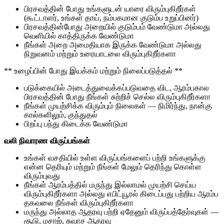
பிரசவத்தின் போது உங்களுடன் யாரை விரும்புகிறீர்கள்
(கூட்டாளர், உங்கள் தாய், நம்பகமான குடும்ப உறுப்பினர்)
பிரசவத்தின்போது அறையில் குடும்பம் வேண்டுமா அல்லது
வெளியில் காத்திருக்க வேண்டுமா
நீங்கள் அறை அமைதியாக இருக்க வேண்டுமா அல்லது
நிறுவனம் மற்றும் உரையாடலை விரும்புகிறீர்களா
** உழைப்பின் போது இயக்கம் மற்றும் நிலைப்படுத்தல் **
படுக்கையில் அடைத்துவைக்கப்படுவதை விட, ஆரம்பகால
பிரசவத்தின் போது நீங்கள் சுற்றிச் செல்ல விரும்புகிறீர்களா
நீங்கள் முயற்சிக்க விரும்பும் நிலைகள் — நிமிர்ந்து, நான்கு
கால்களிலும், குந்துதல்
பிறப்பு பந்து கிடைக்க வேண்டுமா
வலி நிவாரண விருப்பங்கள்
உங்கள் வசதியில் உள்ள விருப்பங்களைப் பற்றி உங்களுக்கு
என்ன தெரியும் மற்றும் நீங்கள் மேலும் தெரிந்து கொள்ள
விரும்புவது
நீங்கள் ஆரம்பத்தில் மருந்து இல்லாமல் முயற்சி செய்ய
விரும்புகிறீர்களா அல்லது எபிட்யூரல் கிடைப்பது பற்றிய ஆரம்ப
தகவலை நீங்கள் விரும்புகிறீர்களா
மருந்து அல்லாத ஆதரவு பற்றி ஏதேனும் விருப்பத்தேர்வுகள் —
சூடு, மசாஜ், சுவாச ஆதரவு