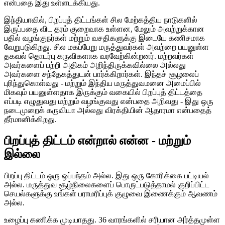
என்பதை இது உள்ளடக்கியது.
இந்தியாவில், பிறப்புத் திட்டங்கள் சில மேற்கத்திய நாடுகளில்
இருப்பதை விட தரம் குறைவாக உள்ளன, மேலும் அவற்றுக்கான
பதில் வழங்குநர்கள் மற்றும் வசதிகளுக்கு இடையே கணிசமாக
வேறுபடுகிறது. சில மகப்பேறு மருத்துவர்கள் அவற்றை பயனுள்ள
தகவல் தொடர்பு கருவிகளாக வரவேற்கின்றனர். மற்றவர்கள்
அவர்களைப் பற்றி அதிகம் அறிந்திருக்கவில்லை அல்லது
அவர்களை சந்தேகத்துடன் பார்க்கிறார்கள். இந்தச் சூழலைப்
புரிந்துகொள்வது - மற்றும் இந்திய மருத்துவமனை அமைப்பில்
மிகவும் பயனுள்ளதாக இருக்கும் வகையில் பிறப்புத் திட்டத்தை
எப்படி எழுதுவது மற்றும் வழங்குவது என்பதை அறிவது - இது ஒரு
நடைமுறைக் கருவியா அல்லது விரக்தியின் ஆதாரமா என்பதைத்
தீர்மானிக்கிறது.
பிறப்புத் திட்டம் என்றால் என்ன - மற்றும்
இல்லை
பிறப்பு திட்டம் ஒரு ஒப்பந்தம் அல்ல. இது ஒரு கோரிக்கை பட்டியல்
அல்ல. மருத்துவ சூழ்நிலைகளைப் பொருட்படுத்தாமல் குறிப்பிட்ட
செயல்களுக்கு உங்கள் பராமரிப்புக் குழுவை இணைக்கும் ஆவணம்
அல்ல.
உழைப்பு கணிக்க முடியாதது. 36 வாரங்களில் சரியான அர்த்தமுள்ள