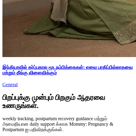
இந்தியாவில் கர்ப்பகால மூடநம்பிக்கைகள்: எவை பாதிப்பில்லாதவை
மற்றும் தீங்கு விளைவிக்கும்
General
பிறப்புக்கு முன்பும் பிறகும் ஆதரவை
உணருங்கள்.
weekly tracking, postpartum recovery guidance மற்றும்
அமைதியான daily support க்காக Mommy: Pregnancy &
Postpartum ஐ பதிவிறக்குங்கள்.