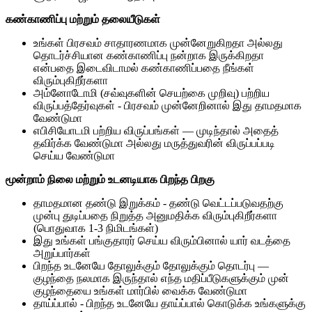
கண்காணிப்பு மற்றும் தலையீடுகள்
உங்கள் பிரசவம் சாதாரணமாக முன்னேறுகிறதா அல்லது
தொடர்ச்சியான கண்காணிப்பு நன்றாக இருக்கிறதா
என்பதை இடைவிடாமல் கண்காணிப்பதை நீங்கள்
விரும்புகிறீர்களா
அம்னோடோமி (சவ்வுகளின் செயற்கை முறிவு) பற்றிய
விருப்பத்தேர்வுகள் - பிரசவம் முன்னேறினால் இது தாமதமாக
வேண்டுமா
எபிசியோடமி பற்றிய விருப்பங்கள் — முடிந்தால் அதைத்
தவிர்க்க வேண்டுமா அல்லது மருத்துவரின் விருப்பப்படி
செய்ய வேண்டுமா
மூன்றாம் நிலை மற்றும் உடனடியாக பிறந்த பிறகு
தாமதமான தண்டு இறுக்கம் - தண்டு வெட்டப்படுவதற்கு
முன்பு துடிப்பதை நிறுத்த அனுமதிக்க விரும்புகிறீர்களா
(பொதுவாக 1-3 நிமிடங்கள்)
இது உங்கள் பங்குதாரர் செய்ய விரும்பினால் யார் வடத்தை
அறுப்பார்கள்
பிறந்த உடனேயே தோலுக்கும் தோலுக்கும் தொடர்பு —
குழந்தை நலமாக இருந்தால் எந்த மதிப்பீடுகளுக்கும் முன்
குழந்தையை உங்கள் மார்பில் வைக்க வேண்டுமா
தாய்ப்பால் - பிறந்த உடனேயே தாய்ப்பால் கொடுக்க உங்களுக்கு