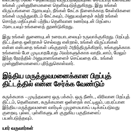
உங்கள் முன்னுரிமைகளை தெளிவுபடுத்துகிறது. இது உங்கள்
விருப்பங்களை ஆராயவும், நீங்கள் கேட்க நினைக்காத கேள்விகளை
உங்கள் மருத்துவரிடம் கேட்கவும், அனுபவத்தைச் சுற்றி உங்கள்
சொந்த மதிப்புகள் பற்றிய தெளிவான உணர்வுடன் பிறப்பை
அடையவும் உங்களைத் தூண்டுகிறது.
இது உங்கள் துணையுடன் உரையாடலையும் உருவாக்குகிறது. பிறப்புத்
திட்டத்தை ஒன்றாகச் செல்வது என்றால், உங்கள் விருப்பங்கள்
என்ன என்பதை உங்கள் பங்குதாரர் அறிந்திருக்கிறார், உங்களுக்காக
உங்களால் பேச முடியாதபோது அவர்களுக்காக வாதிடலாம், மேலும்
இந்த நேரத்தில் அனுமானங்களைச் செய்வதை விட உங்கள்
முன்னுரிமைகளைப் புரிந்துகொள்வார்.
இந்திய மருத்துவமனைக்கான பிறப்புத்
திட்டத்தில் என்ன சேர்க்க வேண்டும்
சுருக்கமாக - முடிந்தவரை ஒரு பக்கம். ஒரு நீண்ட, விரிவான பிறப்புத்
திட்டம், தெளிவான, சுருக்கமான ஒன்றைக் காட்டிலும், பரபரப்பான
இந்திய மருத்துவமனை வார்டில் முழுமையாகப் படிக்கப்படுவது
குறைவு. புல்லட் புள்ளிகளுடன் குறுகிய பகுதிகளைப்
பயன்படுத்தவும்.
யார் வருவார்கள்