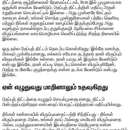
திட்டத்தை சூழ்நிலைகள் தேவைப்பட்டால், 8cm இல் முழுமையாக
ஒதுக்கி வைக்க வேண்டும். பிறப்புத் திட்டத்தின் மதிப்பு அதன்
உறுதியான செயல்பாட்டில் இல்லை - அது முன்னரே கேட்கும்
உரையாடல்கள், உங்கள் சொந்த முன்னுரிமைகள் பற்றிய தெளிவு
மற்றும் நீங்கள் சுறுசுறுப்பான உழைப்பில் இருக்கும்போது அது
வழங்கும் தகவல்தொடர்பு குறுக்குவழி ஆகியவை சிக்கலான
விருப்பங்களை வாய்மொழியாக வெளிப்படுத்த சிறந்த நிலையில்
இல்லை.
ஒரு நல்ல பிறப்புத் திட்டம் தொடர்பு கொள்கிறது: இங்கே எனக்கு
மிகவும் முக்கியமானது, எல்லாம் சரியாக நடந்தால் நான் விரும்பும்
விஷயங்கள் இங்கே உள்ளன, நான் யாருடன் இருக்க வேண்டும்
என்பது இங்கே, நான் எப்படி தொடர்பு கொள்ள விரும்புகிறேன்,
பிறந்த உடனேயே குழந்தைக்கு என்ன நடக்க வேண்டும் என்பது
இங்கே.
ஏன் எழுதுவது மாறினாலும் உதவுகிறது
பிறப்புத் திட்டத்தை எழுதும் செயல்முறையானது, திட்டம்
பின்பற்றப்படுகிறதா என்பதைப் பொருட்படுத்தாமல் மதிப்புமிக்கது.
நீங்கள் உண்மையில் விரும்புவதைப் பற்றி சிந்திப்பது - நீங்கள்
விரும்புவதை அல்ல, உங்கள் தாய் அல்லது மாமியார் விரும்புவதை
அல்ல, மருத்துவமனையின் இயல்புநிலை நெறிமுறை என்ன
என்பதை அல்ல - தெளிவற்ற விருப்பத்தேர்வுகள் செய்யாத வகையில்