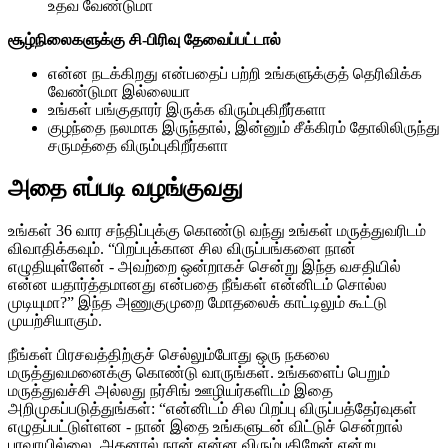
உதவ வேண்டுமா
சூழ்நிலைகளுக்கு சி-பிரிவு தேவைப்பட்டால்
என்ன நடக்கிறது என்பதைப் பற்றி உங்களுக்குத் தெரிவிக்க
வேண்டுமா இல்லையா
உங்கள் பங்குதாரர் இருக்க விரும்புகிறீர்களா
குழந்தை நலமாக இருந்தால், இன்னும் சீக்கிரம் தோலிலிருந்து
சருமத்தை விரும்புகிறீர்களா
அதை எப்படி வழங்குவது
உங்கள் 36 வார சந்திப்புக்கு கொண்டு வந்து உங்கள் மருத்துவரிடம்
விவாதிக்கவும். “பிறப்புக்கான சில விருப்பங்களை நான்
எழுதியுள்ளேன் - அவற்றை ஒன்றாகச் சென்று இந்த வசதியில்
என்ன யதார்த்தமானது என்பதை நீங்கள் என்னிடம் சொல்ல
முடியுமா?” இந்த அணுகுமுறை மோதலைக் காட்டிலும் கூட்டு
முயற்சியாகும்.
நீங்கள் பிரசவத்திற்குச் செல்லும்போது ஒரு நகலை
மருத்துவமனைக்கு கொண்டு வாருங்கள். உங்களைப் பெறும்
மருத்துவச்சி அல்லது நர்சிங் ஊழியர்களிடம் இதை
அறிமுகப்படுத்துங்கள்: “என்னிடம் சில பிறப்பு விருப்பத்தேர்வுகள்
எழுதப்பட்டுள்ளன - நான் இதை உங்களுடன் விட்டுச் சென்றால்
பரவாயில்லை, அதனால் நான் என்ன விரும்புகிறேன் என்று