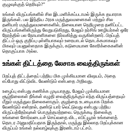
குழுவுக்குத் தெரியும்?”
உங்கள் விருப்பங்களில் சில இடமளிக்கப்படாமல் இருக்க தயாராக
இருங்கள். பல இந்திய அரசு மருத்துவமனைகள் மற்றும் சில
தனியார் மருத்துவமனைகளில், நிலையான நெறிமுறை தனிப்பட்ட
விருப்பங்களிலிருந்து வேறுபடுகிறது, மேலும் நர்சிங் ஊழியர்கள் ஒரே
நேரத்தில் பல நோயாளிகளை நிர்வகித்து வருகின்றனர். பிறப்புத்
திட்டம் ஒரு குறிப்பு புள்ளியாகவும் உரையாடல் தொடக்கமாகவும்
மிகவும் பயனுள்ளதாக இருக்கும், கடுமையான கோரிக்கைகளின்
தொகுப்பாக அல்ல.
உங்கள் திட்டத்தை லேசாக வைத்திருங்கள்
பிறப்புத் திட்டத்தைப் பற்றிய மிக முக்கியமான விஷயம், அதை
எப்போது விட்டுவிட வேண்டும் என்பதை அறிவது.
உழைப்பு என்பது கணிக்க முடியாதது, மேலும் முக்கியமான
சூழ்நிலைகள் நீங்கள் எழுதி வைத்திருக்கும் எந்த விருப்பத்தையும்
மீறும் மருத்துவ நிலைகளாகும். குழந்தை உடனடியாக பிறக்க
வேண்டும் என்றால், தண்டு யார் வெட்டுவது என்பது பற்றிய
விருப்பத்தேர்வுகள் பொருத்தமற்றவை. நெருக்கடி நிலைக்கு
உங்களை சோர்வடையச் செய்வதை விட, எபிட்யூரல் உங்களைத்
தொடர அனுமதிப்பதாக இருந்தால், மருந்து இல்லாத பிறப்புக்கான
விருப்பம் உங்கள் நல்வாழ்வுக்கு இரண்டாம் பட்சம்.