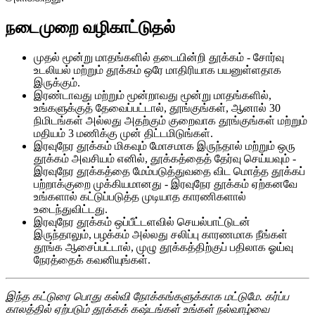
நடைமுறை வழிகாட்டுதல்
முதல் மூன்று மாதங்களில் தடையின்றி தூக்கம் - சோர்வு
உடலியல் மற்றும் தூக்கம் ஒரே மாதிரியாக பயனுள்ளதாக
இருக்கும்.
இரண்டாவது மற்றும் மூன்றாவது மூன்று மாதங்களில்,
உங்களுக்குத் தேவைப்பட்டால், தூங்குங்கள், ஆனால் 30
நிமிடங்கள் அல்லது அதற்கும் குறைவாக தூங்குங்கள் மற்றும்
மதியம் 3 மணிக்கு முன் திட்டமிடுங்கள்.
இரவுநேர தூக்கம் மிகவும் மோசமாக இருந்தால் மற்றும் ஒரு
தூக்கம் அவசியம் எனில், தூக்கத்தைத் தேர்வு செய்யவும் -
இரவுநேர தூக்கத்தை மேம்படுத்துவதை விட மொத்த தூக்கப்
பற்றாக்குறை முக்கியமானது - இரவுநேர தூக்கம் ஏற்கனவே
உங்களால் கட்டுப்படுத்த முடியாத காரணிகளால்
உடைந்துவிட்டது.
இரவுநேர தூக்கம் ஒப்பீட்டளவில் செயல்பாட்டுடன்
இருந்தாலும், பழக்கம் அல்லது சலிப்பு காரணமாக நீங்கள்
தூங்க ஆசைப்பட்டால், முழு தூக்கத்திற்குப் பதிலாக ஓய்வு
நேரத்தைக் கவனியுங்கள்.
இந்த கட்டுரை பொது கல்வி நோக்கங்களுக்காக மட்டுமே. கர்ப்ப
காலத்தில் ஏற்படும் தூக்கக் கஷ்டங்கள் உங்கள் நல்வாழ்வை