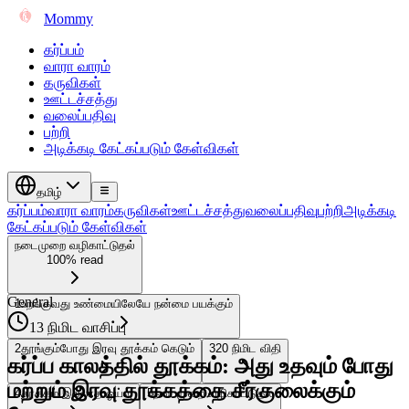
Mommy
கர்ப்பம்
வாரா வாரம்
கருவிகள்
ஊட்டச்சத்து
வலைப்பதிவு
பற்றி
அடிக்கடி கேட்கப்படும் கேள்விகள்
தமிழ்
கர்ப்பம்
வாரா வாரம்
கருவிகள்
ஊட்டச்சத்து
வலைப்பதிவு
பற்றி
அடிக்கடி
கேட்கப்படும் கேள்விகள்
நடைமுறை வழிகாட்டுதல்
100% read
General
1
உறங்குவது உண்மையிலேயே நன்மை பயக்கும்
13 நிமிட வாசிப்பு
2
தூங்கும்போது இரவு தூக்கம் கெடும்
3
20 நிமிட விதி
கர்ப்ப காலத்தில் தூக்கம்: அது உதவும் போது
மற்றும் இரவு தூக்கத்தை சீர்குலைக்கும்
4
தூக்கம் இல்லாத ஓய்வு
5
நடைமுறை வழிகாட்டுதல்