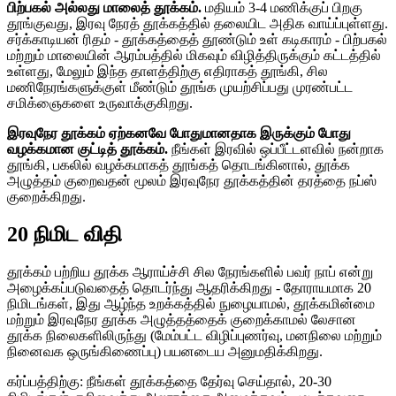
பிற்பகல் அல்லது மாலைத் தூக்கம்.
மதியம் 3-4 மணிக்குப் பிறகு
தூங்குவது, இரவு நேரத் தூக்கத்தில் தலையிட அதிக வாய்ப்புள்ளது.
சர்க்காடியன் ரிதம் - தூக்கத்தைத் தூண்டும் உள் கடிகாரம் - பிற்பகல்
மற்றும் மாலையின் ஆரம்பத்தில் மிகவும் விழித்திருக்கும் கட்டத்தில்
உள்ளது, மேலும் இந்த தாளத்திற்கு எதிராகத் தூங்கி, சில
மணிநேரங்களுக்குள் மீண்டும் தூங்க முயற்சிப்பது முரண்பட்ட
சமிக்ஞைகளை உருவாக்குகிறது.
இரவுநேர தூக்கம் ஏற்கனவே போதுமானதாக இருக்கும் போது
வழக்கமான குட்டித் தூக்கம்.
நீங்கள் இரவில் ஒப்பீட்டளவில் நன்றாக
தூங்கி, பகலில் வழக்கமாகத் தூங்கத் தொடங்கினால், தூக்க
அழுத்தம் குறைவதன் மூலம் இரவுநேர தூக்கத்தின் தரத்தை நப்ஸ்
குறைக்கிறது.
20 நிமிட விதி
தூக்கம் பற்றிய தூக்க ஆராய்ச்சி சில நேரங்களில் பவர் நாப் என்று
அழைக்கப்படுவதைத் தொடர்ந்து ஆதரிக்கிறது - தோராயமாக 20
நிமிடங்கள், இது ஆழ்ந்த உறக்கத்தில் நுழையாமல், தூக்கமின்மை
மற்றும் இரவுநேர தூக்க அழுத்தத்தைக் குறைக்காமல் லேசான
தூக்க நிலைகளிலிருந்து (மேம்பட்ட விழிப்புணர்வு, மனநிலை மற்றும்
நினைவக ஒருங்கிணைப்பு) பயனடைய அனுமதிக்கிறது.
கர்ப்பத்திற்கு: நீங்கள் தூக்கத்தை தேர்வு செய்தால், 20-30