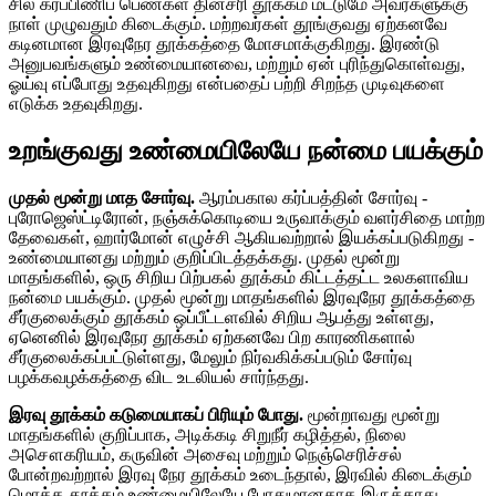
சில கர்ப்பிணிப் பெண்கள் தினசரி தூக்கம் மட்டுமே அவர்களுக்கு
நாள் முழுவதும் கிடைக்கும். மற்றவர்கள் தூங்குவது ஏற்கனவே
கடினமான இரவுநேர தூக்கத்தை மோசமாக்குகிறது. இரண்டு
அனுபவங்களும் உண்மையானவை, மற்றும் ஏன் புரிந்துகொள்வது,
ஓய்வு எப்போது உதவுகிறது என்பதைப் பற்றி சிறந்த முடிவுகளை
எடுக்க உதவுகிறது.
உறங்குவது உண்மையிலேயே நன்மை பயக்கும்
முதல் மூன்று மாத சோர்வு.
ஆரம்பகால கர்ப்பத்தின் சோர்வு -
புரோஜெஸ்ட்டிரோன், நஞ்சுக்கொடியை உருவாக்கும் வளர்சிதை மாற்ற
தேவைகள், ஹார்மோன் எழுச்சி ஆகியவற்றால் இயக்கப்படுகிறது -
உண்மையானது மற்றும் குறிப்பிடத்தக்கது. முதல் மூன்று
மாதங்களில், ஒரு சிறிய பிற்பகல் தூக்கம் கிட்டத்தட்ட உலகளாவிய
நன்மை பயக்கும். முதல் மூன்று மாதங்களில் இரவுநேர தூக்கத்தை
சீர்குலைக்கும் தூக்கம் ஒப்பீட்டளவில் சிறிய ஆபத்து உள்ளது,
ஏனெனில் இரவுநேர தூக்கம் ஏற்கனவே பிற காரணிகளால்
சீர்குலைக்கப்பட்டுள்ளது, மேலும் நிர்வகிக்கப்படும் சோர்வு
பழக்கவழக்கத்தை விட உடலியல் சார்ந்தது.
இரவு தூக்கம் கடுமையாகப் பிரியும் போது.
மூன்றாவது மூன்று
மாதங்களில் குறிப்பாக, அடிக்கடி சிறுநீர் கழித்தல், நிலை
அசௌகரியம், கருவின் அசைவு மற்றும் நெஞ்செரிச்சல்
போன்றவற்றால் இரவு நேர தூக்கம் உடைந்தால், இரவில் கிடைக்கும்
மொத்த தூக்கம் உண்மையிலேயே போதுமானதாக இருக்காது.