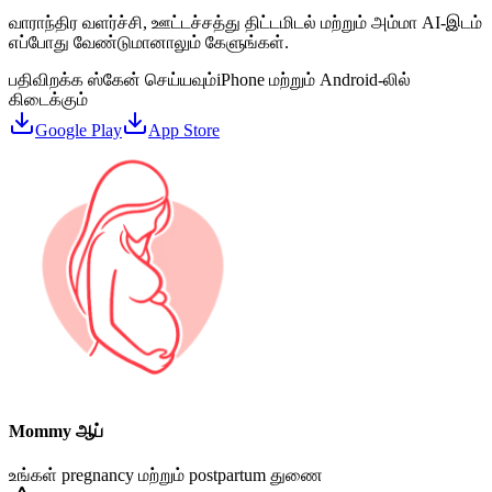
வாராந்திர வளர்ச்சி, ஊட்டச்சத்து திட்டமிடல் மற்றும் அம்மா AI-இடம்
எப்போது வேண்டுமானாலும் கேளுங்கள்.
பதிவிறக்க ஸ்கேன் செய்யவும்
iPhone மற்றும் Android-லில்
கிடைக்கும்
Google Play
App Store
Mommy ஆப்
உங்கள் pregnancy மற்றும் postpartum துணை