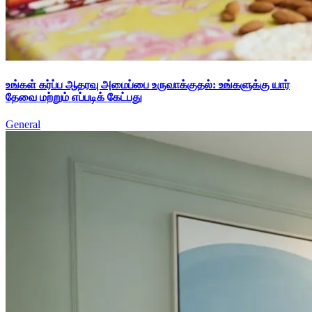
உங்கள் கர்ப்ப ஆதரவு அமைப்பை உருவாக்குதல்: உங்களுக்கு யார்
தேவை மற்றும் எப்படிக் கேட்பது
General