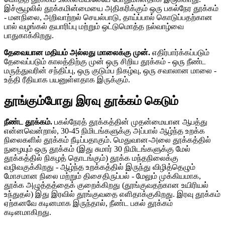
இச்சூழலில் தூக்கமின்மையை அதிகரிக்கும் ஒரு பகல்நேர தூக்கம்
- மனநிலை, அறிவாற்றல் செயல்பாடு, தாய்ப்பால் கொடுப்பதற்கான
பால் வழங்கல் தயாரிப்பு மற்றும் ஒட்டுமொத்த நல்வாழ்வை
பாதுகாக்கிறது.
தேவையான மதியம் அல்லது மாலைக்கு முன்.
எதிர்பார்க்கப்படும்
தேவைப்படும் காலத்திற்கு முன் ஒரு சிறிய தூக்கம் - ஒரு நீண்ட
மருத்துவரின் சந்திப்பு, ஒரு குடும்ப நிகழ்வு, ஒரு சவாலான மாலை -
உத்தி ரீதியாக பயனுள்ளதாக இருக்கும்.
தூங்கும்போது இரவு தூக்கம் கெடும்
நீண்ட தூக்கம்.
பகல்நேரத் தூக்கத்தின் முதன்மையான ஆபத்து
என்னவென்றால், 30-45 நிமிடங்களுக்கு அப்பால் ஆழ்ந்த உறக்க
நிலைகளில் தூக்கம் நீடிப்பதாகும். மெதுவான-அலை தூக்கத்தில்
நுழையும் ஒரு தூக்கம் (இது சுமார் 30 நிமிடங்களுக்கு மேல்
தூக்கத்தில் நிகழத் தொடங்கும்) தூக்க மந்தநிலைக்கு
வழிவகுக்கிறது - ஆழ்ந்த உறக்கத்தில் இருந்து விழித்தெழும்
மோசமான நிலை மற்றும் திசைதிருப்பல் - மேலும் முக்கியமாக,
தூக்க அழுத்தத்தைக் குறைக்கிறது (தூங்குவதற்கான உயிரியல்
உந்துதல்) இது இரவில் தூங்குவதை எளிதாக்குகிறது. இரவு தூக்கம்
ஏற்கனவே கடினமாக இருந்தால், நீண்ட பகல் தூக்கம்
கடினமாகிறது.