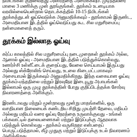
நிமிடங்கள் குறிவைத்து அலாரத்தை அமைக்கவும். முடிந்தவரை
மாலை 3 மணிக்கு முன் தூங்குங்கள். தூக்கம் உடனடியாக
வரவில்லையென்றால் தொடக்கத்தில் 10-15 நிமிடங்கள்
தூக்கத்துடன் ஓய்வெடுக்க அனுமதிக்கவும் - தூங்காமல் இருண்ட,
அமைதியான இடத்தில் ஓய்வெடுப்பது கூட சில மறுசீரமைப்பு
நன்மைகளைத் தரும்.
தூக்கம் இல்லாத ஓய்வு
கர்ப்ப காலத்தில் சில மறுசீரமைப்பு நடைமுறைகள் தூக்கம் அல்ல,
ஆனால் ஓய்வு - அமைதியான இடத்தில் படுத்துக்கொள்வது,
உணர்ச்சி உள்ளீட்டைக் குறைப்பது, வேலை செய்யாமல் இருப்பது
அல்லது ஸ்க்ரோலிங் செய்வது, உடலை கிடைமட்டமாகவும்
அசையாமல் இருக்கவும் அனுமதிக்கிறது. இந்த வகையான ஓய்வு
தூக்கம்-மந்தநிலை மற்றும் இரவுநேர இடையூறு அபாயங்கள்
இல்லாமல் ஒரு முழு தூக்கத்தின் போது குறிப்பிடத்தக்க சோர்வு
நிவாரணத்தை அளிக்கும்.
இரண்டாவது மற்றும் மூன்றாவது மூன்று மாதங்களில், ஒரு
வசதியான நிலையைக் கண்டறிய சிறிது முயற்சி தேவை, மதியம்
அல்லது மதியம் வரை ஓய்வு நேரத்தை உருவாக்குவது - உங்கள்
பக்கவாட்டில் தலையணைகள் மற்றும் இடுப்புக்கு ஆதரவாக
படுத்துக் கொள்வது - தூக்கம் வருகிறதா என்பதைப்
பொருட்படுத்தாமல், கீழ் முதுகு மற்றும் இடுப்புக்கு உடல் நிவாரணம்
அளிக்கிறது.