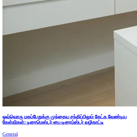
ஒவ்வொரு மகப்பேறுக்கு முந்தைய சந்திப்பிலும் கேட்க வேண்டிய
கேள்விகள்: டிரைமெஸ்டர்-பை-டிரைம்ஸ்டர் வழிகாட்டி
General