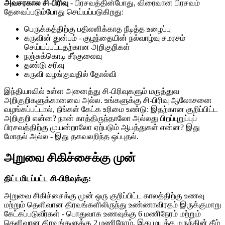
அவசரகால சி-பிரிவு
- பிரசவத்தின்போது, ​​விரைவான பிரசவம்
தேவைப்படும்போது செய்யப்படுகிறது:
பெருக்கத்திற்கு பதிலளிக்காத நீடித்த உழைப்பு
கருவின் துன்பம் - குழந்தையின் நல்வாழ்வு சமரசம்
செய்யப்பட்டதற்கான அறிகுறிகள்
நஞ்சுக்கொடி சீர்குலைவு
தண்டு சரிவு
கருவி வழங்குவதில் தோல்வி
இந்தியாவில் உள்ள அனைத்து சி-பிரிவுகளும் மருத்துவ
அறிகுறிகளுக்கானவை அல்ல. உங்களுக்கு சி-பிரிவு ஆலோசனை
வழங்கப்பட்டால், நீங்கள் கேட்க உரிமை உண்டு: இதற்கான குறிப்பிட்ட
அறிகுறி என்ன? நான் காத்திருந்தாலோ அல்லது பிறப்புறுப்புப்
பிரசவத்திற்கு முயன்றாலோ ஏற்படும் ஆபத்துகள் என்ன? இது
மோதல் அல்ல - இது தகவலறிந்த ஒப்புதல்.
அறுவை சிகிச்சைக்கு முன்
திட்டமிடப்பட்ட சி-பிரிவுக்கு:
அறுவை சிகிச்சைக்கு முன் ஒரு குறிப்பிட்ட காலத்திற்கு உணவு
மற்றும் தெளிவான திரவங்களிலிருந்து உண்ணாவிரதம் இருக்குமாறு
கேட்கப்படுவீர்கள் - பொதுவாக உணவுக்கு 6 மணிநேரம் மற்றும்
தெளிவான திரவங்களுக்கு 2 மணிநேரம். இது மயக்க மருந்தின் கீழ்