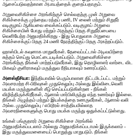
ஆசைப்படுவதற்கான அபாயத்தைக் குறைப்பதாகும்.
அறுவைசிகிச்சை அரங்கிற்குச் செல்வதற்கு முன் அறுவை
சிகிச்சைக்கு முந்தைய ரத்தப் பணி, IV லைன் மற்றும் சிறுநீர்
வடிகுழாய் ஆகியவை வைக்கப்படும். வடிகுழாய் அறுவை
சிகிச்சையின் போது மற்றும் அதற்குப் பிறகு சிறுநீர்ப்பையை
வெளியேற்ற அனுமதிக்கிறது - இது பொதுவாக அறுவை
சிகிச்சைக்குப் பிறகு 24 மணி நேரத்திற்குப் பிறகு அகற்றப்படும்.
ஹாஸ்பிடல் கவுனாக மாறுவீர்கள். தேவைப்பட்டால் அடிவயிற்றை
சுத்தம் செய்து மொட்டையடிக்கப்படும். அறுவைசிகிச்சை
அரங்கிற்கு நீங்கள் மாற்றப்படுவீர்கள், இது தொழிலாளர் வார்டை விட
மிகவும் குளிராகவும் மருத்துவ ரீதியாகவும் உணரப்படும்.
அனஸ்தீசியா:
இந்தியாவில் பெரும்பாலான திட்டமிடப்பட்ட மற்றும்
அவசரமற்ற சி-பிரிவுகள் முதுகெலும்பு அல்லது இவ்விடைவெளி
மயக்க மருந்துகளின் கீழ் செய்யப்படுகின்றன - நீங்கள்
விழித்திருக்கிறீர்கள், ஆனால் மார்பிலிருந்து எந்த உணர்வும் இல்லை.
நீங்கள் அழுத்தம் மற்றும் இயக்கத்தை உணருவீர்கள், ஆனால் வலி
அல்ல. முதுகெலும்பு / எபிடூரல் சாத்தியமில்லாத
அவசரநிலைகளுக்கு பொது மயக்க மருந்து ஒதுக்கப்பட்டுள்ளது.
உங்கள் பங்குதாரர் அறுவை சிகிச்சை அரங்கில்
அனுமதிக்கப்படலாம் அல்லது அனுமதிக்கப்படாமல் இருக்கலாம் -
இது மருத்துவமனையைப் பொறுத்து மாறுபடும். நீங்கள்