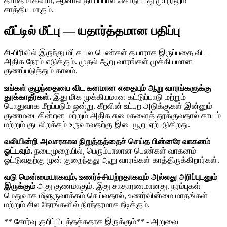
தாமதமாகலாம், ஆனால் தாய்ப்பால் கொடுப்பது முற்றிலும்
சாத்தியமாகும்.
வீட்டில் மீட்பு — யதார்த்தமான பதிப்பு
சி-பிரிவில் இருந்து மீட்க பல பெண்கள் தயாராக இருப்பதை விட
அதிக நேரம் எடுக்கும். முதல் ஆறு வாரங்கள் முக்கியமான
குணப்படுத்தும் காலம்.
உங்கள் குழந்தையை விட கனமான எதையும் ஆறு வாரங்களுக்கு
தூக்காதீர்கள்.
இது மிக முக்கியமான கட்டுப்பாடு மற்றும்
பொதுவாக மீறப்படும் ஒன்று. கீறலின் உட்புற அடுக்குகள் இன்னும்
குணமடைகின்றன மற்றும் அதிக சுமைகளைத் தூக்குவதால் காயம்
மற்றும் குடலிறக்கம் உருவாவதற்கு இடையூறு ஏற்படுகிறது.
வலியின்றி அவசரகால நிறுத்தத்தைச் செய்த பின்னரே வாகனம்
ஓட்டவும்.
நடைமுறையில், பெரும்பாலான பெண்கள் வாகனம்
ஓட்டுவதற்கு முன் குறைந்தது ஆறு வாரங்கள் காத்திருக்கிறார்கள்.
வடு மென்மையாகவும், உணர்ச்சியற்றதாகவும் அல்லது அரிப்புடனும்
இருக்கும்
அது குணமாகும். இது சாதாரணமானது. நரம்புகள்
மெதுவாக மீளுருவாக்கம் செய்வதால், உணர்வின்மை மாதங்கள்
மற்றும் சில நேரங்களில் நிரந்தரமாக நீடிக்கும்.
** சோர்வு குறிப்பிடத்தக்கதாக இருக்கும்** - அறுவை