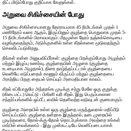
திட்டமிடும்போது குறிப்பாக கேளுங்கள்.
அறுவை சிகிச்சையின் போது
அறுவை சிகிச்சையானது தோராயமாக 45 நிமிடங்கள் முதல் 1
மணிநேரம் வரை ஆகும், இருப்பினும் குழந்தை பொதுவாக முதல் 5-
15 நிமிடங்களில் பிரசவமாகும். மீதமுள்ள நேரம் நஞ்சுக்கொடியை
வழங்குவதற்கும், அடுக்குகளில் உள்ள கீறல்களை மூடுவதற்கும்
செலவிடப்படுகிறது.
நீங்கள் என்ன அனுபவிப்பீர்கள்: குழந்தை பிறக்கும்போது அழுத்தம்
மற்றும் இழுப்பு உணர்வு, குழந்தையின் அழுகை (குழந்தை
உடனடியாக அழுதால்), திரை தாழ்த்தப்பட்டால் குழந்தையை
வெளியே எடுப்பதைக் காணும் விருப்பம் மற்றும் குழந்தையை
அகற்றிய பிறகு தையல் செய்யும் அமைதியான காலம்.
கீறல் எப்போதுமே அந்தரங்க முடிக்கு சற்று மேலே ஒரு குறுக்கு
(கிடைமட்ட) வெட்டு - பிகினி வரி கீறல். இது பெரும்பாலான
சந்தர்ப்பங்களில் ஒப்பீட்டளவில் தெளிவற்ற வடுவுடன் குணமாகும்.
குழந்தை அறையில் உள்ள ஒரு குழந்தை மருத்துவரால் மதிப்பீடு
செய்யப்படும். குழந்தை நன்றாக இருந்தால், நடைமுறையில்
முடிந்தவரை, தோல்-க்கு-தோல் தொடர்புக்காக அவற்றை உங்கள்
மார்பில் வைக்கலாம் - இது முன்கூட்டியே வெளிப்படையாகக்
கோருவது மதிப்பு.