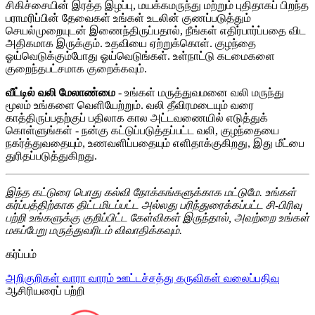
சிகிச்சையின் இரத்த இழப்பு, மயக்கமருந்து மற்றும் புதிதாகப் பிறந்த
பராமரிப்பின் தேவைகள் உங்கள் உடலின் குணப்படுத்தும்
செயல்முறையுடன் இணைந்திருப்பதால், நீங்கள் எதிர்பார்ப்பதை விட
அதிகமாக இருக்கும். உதவியை ஏற்றுக்கொள். குழந்தை
ஓய்வெடுக்கும்போது ஓய்வெடுங்கள். உள்நாட்டு கடமைகளை
குறைந்தபட்சமாக குறைக்கவும்.
வீட்டில் வலி மேலாண்மை
- உங்கள் மருத்துவமனை வலி மருந்து
மூலம் உங்களை வெளியேற்றும். வலி தீவிரமடையும் வரை
காத்திருப்பதற்குப் பதிலாக கால அட்டவணையில் எடுத்துக்
கொள்ளுங்கள் - நன்கு கட்டுப்படுத்தப்பட்ட வலி, குழந்தையை
நகர்த்துவதையும், உணவளிப்பதையும் எளிதாக்குகிறது, இது மீட்பை
துரிதப்படுத்துகிறது.
இந்த கட்டுரை பொது கல்வி நோக்கங்களுக்காக மட்டுமே. உங்கள்
கர்ப்பத்திற்காக திட்டமிடப்பட்ட அல்லது பரிந்துரைக்கப்பட்ட சி-பிரிவு
பற்றி உங்களுக்கு குறிப்பிட்ட கேள்விகள் இருந்தால், அவற்றை உங்கள்
மகப்பேறு மருத்துவரிடம் விவாதிக்கவும்.
கர்ப்பம்
அறிகுறிகள்
வாரா வாரம்
ஊட்டச்சத்து
கருவிகள்
வலைப்பதிவு
ஆசிரியரைப் பற்றி