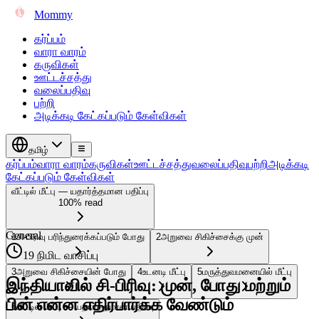
Mommy
கர்ப்பம்
வாரா வாரம்
கருவிகள்
ஊட்டச்சத்து
வலைப்பதிவு
பற்றி
அடிக்கடி கேட்கப்படும் கேள்விகள்
தமிழ்
கர்ப்பம்
வாரா வாரம்
கருவிகள்
ஊட்டச்சத்து
வலைப்பதிவு
பற்றி
அடிக்கடி
கேட்கப்படும் கேள்விகள்
வீட்டில் மீட்பு — யதார்த்தமான பதிப்பு
100% read
General
1
சி-பிரிவு பரிந்துரைக்கப்படும் போது
2
அறுவை சிகிச்சைக்கு முன்
19 நிமிட வாசிப்பு
3
அறுவை சிகிச்சையின் போது
4
உடனடி மீட்பு
5
மருத்துவமனையில் மீட்பு
இந்தியாவில் சி-பிரிவு: முன், போது மற்றும்
பின் என்ன எதிர்பார்க்க வேண்டும்
6
வீட்டில் மீட்பு — யதார்த்தமான பதிப்பு