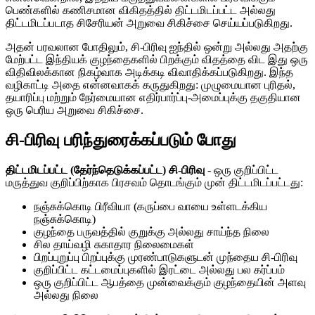
பெண்களில் கணிசமான விகிதத்தில் திட்டமிடப்பட்ட அல்லது
திட்டமிடப்படாத சிசேரியன் அறுவை சிகிச்சை செய்யப்படுகிறது.
அதன் பரவலான போதிலும், சி-பிரிவு ஐந்தில் ஒன்று அல்லது அதற்கு
மேற்பட்ட இந்தியக் குழந்தைகளில் பிறக்கும் விதத்தை விட இது ஒரு
விதிவிலக்கான நிகழ்வாக அடிக்கடி விவாதிக்கப்படுகிறது. இந்த
வழிகாட்டி அதை என்னவாகக் கருதுகிறது: முழுமையான புரிதல்,
தயாரிப்பு மற்றும் நேர்மையான எதிர்பார்ப்பு-அமைப்புக்கு தகுதியான
ஒரு பெரிய அறுவை சிகிச்சை.
சி-பிரிவு பரிந்துரைக்கப்படும் போது
திட்டமிடப்பட்ட (தேர்ந்தெடுக்கப்பட்ட) சி-பிரிவு
- ஒரு குறிப்பிட்ட
மருத்துவ குறிப்பிற்காக பிரசவம் தொடங்கும் முன் திட்டமிடப்பட்டது:
நஞ்சுக்கொடி பிரீவியா (கருப்பை வாயை உள்ளடக்கிய
நஞ்சுக்கொடி)
குழந்தை பருவத்தில் குறுக்கு அல்லது சாய்ந்த நிலை
சில தாய்வழி சுகாதார நிலைமைகள்
பிறப்புறுப்பு பிறப்புக்கு முரண்பாடுகளுடன் முந்தைய சி-பிரிவு
குறிப்பிட்ட கட்டமைப்புகளில் இரட்டை அல்லது பல கர்ப்பம்
ஒரு குறிப்பிட்ட ஆபத்தை முன்வைக்கும் குழந்தையின் அளவு
அல்லது நிலை