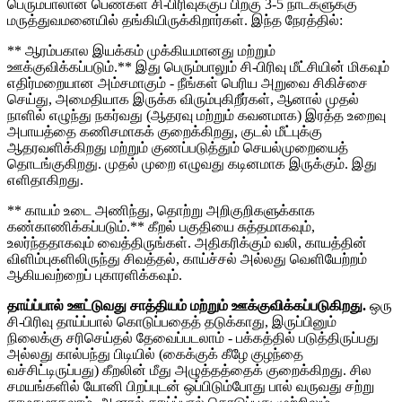
பெரும்பாலான பெண்கள் சி-பிரிவுக்குப் பிறகு 3-5 நாட்களுக்கு
மருத்துவமனையில் தங்கியிருக்கிறார்கள். இந்த நேரத்தில்:
** ஆரம்பகால இயக்கம் முக்கியமானது மற்றும்
ஊக்குவிக்கப்படும்.** இது பெரும்பாலும் சி-பிரிவு மீட்சியின் மிகவும்
எதிர்மறையான அம்சமாகும் - நீங்கள் பெரிய அறுவை சிகிச்சை
செய்து, அமைதியாக இருக்க விரும்புகிறீர்கள், ஆனால் முதல்
நாளில் எழுந்து நகர்வது (ஆதரவு மற்றும் கவனமாக) இரத்த உறைவு
அபாயத்தை கணிசமாகக் குறைக்கிறது, குடல் மீட்புக்கு
ஆதரவளிக்கிறது மற்றும் குணப்படுத்தும் செயல்முறையைத்
தொடங்குகிறது. முதல் முறை எழுவது கடினமாக இருக்கும். இது
எளிதாகிறது.
** காயம் உடை அணிந்து, தொற்று அறிகுறிகளுக்காக
கண்காணிக்கப்படும்.** கீறல் பகுதியை சுத்தமாகவும்,
உலர்ந்ததாகவும் வைத்திருங்கள். அதிகரிக்கும் வலி, காயத்தின்
விளிம்புகளிலிருந்து சிவத்தல், காய்ச்சல் அல்லது வெளியேற்றம்
ஆகியவற்றைப் புகாரளிக்கவும்.
தாய்ப்பால் ஊட்டுவது சாத்தியம் மற்றும் ஊக்குவிக்கப்படுகிறது.
ஒரு
சி-பிரிவு தாய்ப்பால் கொடுப்பதைத் தடுக்காது, இருப்பினும்
நிலைக்கு சரிசெய்தல் தேவைப்படலாம் - பக்கத்தில் படுத்திருப்பது
அல்லது கால்பந்து பிடியில் (கைக்குக் கீழே குழந்தை
வச்சிட்டிருப்பது) கீறலின் மீது அழுத்தத்தைக் குறைக்கிறது. சில
சமயங்களில் யோனி பிறப்புடன் ஒப்பிடும்போது பால் வருவது சற்று