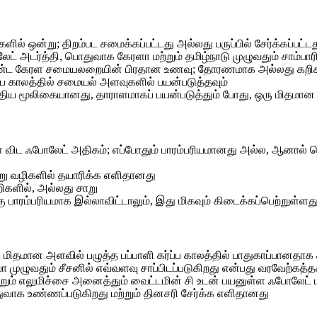
ளில் ஒன்று; திறம்பட சமைக்கப்பட்டது அல்லது பருப்பில் சேர்க்கப்பட்ட
் அடர்த்தி, பொதுவாக கேரளா மற்றும் தமிழ்நாடு முழுவதும் சாம்பாரில
ொண்ட கேரள சமையலறையின் பிரதான உணவு; தோரணமாக அல்லது கறிகளி
ப்ப காலத்தில் சமையல் அளவுகளில் பயன்படுத்தவும்
புதிய மூலிகையானது, தாராளமாகப் பயன்படுத்தும் போது, ​​ஒரு மிதம
விட ஃபோலேட் அதிகம்; எப்போதும் பாரம்பரியமானது அல்ல, ஆனால் பெர
்வேறு வழிகளில் தயாரிக்க எளிதானது
றிகளில், அல்லது சாறு
பாரம்பரியமாக இல்லாவிட்டாலும், இது மிகவும் கிடைக்கப்பெற்றுள்ளது
 மிதமான அளவில் பழுத்த பப்பாளி கர்ப்ப காலத்தில் பாதுகாப்பானதாக 
ுழுவதும் சீசனில் எவ்வளவு சாப்பிடப்படுகிறது என்பது வரவேற்கத்த
மற்றும் எலுமிச்சை அனைத்தும் வைட்டமின் சி உடன் பயனுள்ள ஃபோலேட்
துவாக உண்ணப்படுகிறது மற்றும் தினசரி சேர்க்க எளிதானது