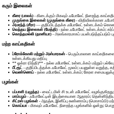
கரும் இலைகள்
கீரை (பாலக்)
- கிடைக்கும் மிகவும் ஃபோலேட் நிறைந்த காய்கறிக
முருங்கை இலைகள் (முருங்கை கீரை)
- விதிவிலக்கான ஃபோலேட
அமரந்த் (சீரா)
— குறிப்பிடத்தக்க ஃபோலேட் உள்ளடக்கம் க
வெந்தய இலைகள் (மேத்தி)
- நல்ல ஃபோலேட் உள்ளடக்கம்; கர்
கொத்தமல்லி (தானியா)
- அலங்காரமாகப் பயன்படுத்தப்படும் 
மற்ற காய்கறிகள்
ப்ரோக்கோலி மற்றும் அஸ்பாரகஸ்
- பெரும்பாலான காய்கறிகளை 
உள்ளடக்கியது மதிப்பு
** ஓக்ரா (பிந்தி)** - நல்ல ஃபோலேட் உள்ளடக்கம் மற்றும் பல
பீட்ரூட்
- குறிப்பிடத்தக்க ஃபோலேட் மூலம்; பயனுள்ள வறுத்த, க
வெண்ணெய்
- நல்ல ஃபோலேட் உள்ளடக்கம்; கேரள சமையலுக்கு 
பழங்கள்
பப்பாளி (பழுத்த)
- வைட்டமின் சி உடன் ஃபோலேட் வழங்குகிறது;
மாம்பழம்
- ஃபோலேட்டின் இயற்கையான ஆதாரம்; தென்னிந்தியா ம
சிட்ரஸ் பழங்கள்
- ஆரஞ்சு, இனிப்பு சுண்ணாம்பு (மொசாம்பி) 
கொய்யா
- மிகவும் ஃபோலேட் நிறைந்த பழங்களில் ஒன்று; பொ