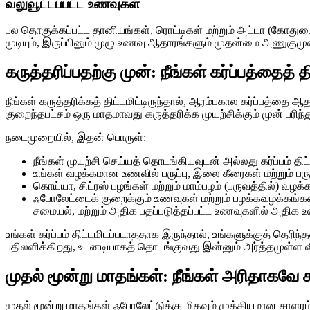
வலுவூட்டப்பட்ட உணவுகள்
பல தொகுக்கப்பட்ட தானியங்கள், ரொட்டிகள் மற்றும் அட்டா (கோது
முடியும், இருப்பினும் முழு உணவு ஆதாரங்களும் முதன்மை அணுகுமு
கருத்தரிப்பதற்கு முன்: நீங்கள் கர்ப்பத்தைத்
நீங்கள் கருத்தரிக்கத் திட்டமிட்டிருந்தால், ஆரம்பகால கர்ப்பத்
குறைந்தபட்சம் ஒரு மாதமாவது கருத்தரிக்க முயற்சிக்கும் முன் பரி
நடைமுறையில், இதன் பொருள்:
நீங்கள் முயற்சி செய்யத் தொடங்கியவுடன் அல்லது கர்ப்பம் த
உங்கள் வழக்கமான உணவில் பருப்பு, இலை கீரைகள் மற்றும் ப
கொய்யா, சிட்ரஸ் பழங்கள் மற்றும் மாம்பழம் (பருவத்தில்) வழக்
ஃபோலேட்டைக் குறைக்கும் உணவுகள் மற்றும் பழக்கவழக்கங்க
சமையல், மற்றும் அதிக பதப்படுத்தப்பட்ட உணவுகளில் அதிக 
உங்கள் கர்ப்பம் திட்டமிடப்படாததாக இருந்தால், உங்களுக்குத் தெரி
பதிலளிக்கிறது, உடனடியாகத் தொடங்குவது இன்னும் அர்த்தமுள்ள வி
முதல் மூன்று மாதங்கள்: நீங்கள் அரிதாகவே 
முதல் மூன்று மாதங்கள் ஃபோலேட்டுக்கு மிகவும் முக்கியமான சாளரம் 