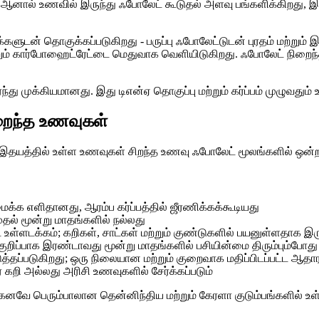
ல் உணவில் இருந்து ஃபோலேட் கூடுதல் அளவு பங்களிக்கிறது, இது ஆர
ளுடன் தொகுக்கப்படுகிறது - பருப்பு ஃபோலேட்டுடன் புரதம் மற்றும் 
ும் கார்போஹைட்ரேட்டை மெதுவாக வெளியிடுகிறது. ஃபோலேட் நிறைந
 முக்கியமானது. இது டிஎன்ஏ தொகுப்பு மற்றும் கர்ப்பம் முழுவதும் உய
றைந்த உணவுகள்
 இதயத்தில் உள்ள உணவுகள் சிறந்த உணவு ஃபோலேட் மூலங்களில் ஒன்ற
ைக்க எளிதானது, ஆரம்ப கர்ப்பத்தில் ஜீரணிக்கக்கூடியது
ுதல் மூன்று மாதங்களில் நல்லது
உள்ளடக்கம்; கறிகள், சாட்கள் மற்றும் குண்டுகளில் பயனுள்ளதாக இரு
ுறிப்பாக இரண்டாவது மூன்று மாதங்களில் பசியின்மை திரும்பும்போது
த்தப்படுகிறது; ஒரு நிலையான மற்றும் குறைவாக மதிப்பிடப்பட்ட ஆதார
் கறி அல்லது அரிசி உணவுகளில் சேர்க்கப்படும்
ற்கனவே பெரும்பாலான தென்னிந்திய மற்றும் கேரளா குடும்பங்களில் உள