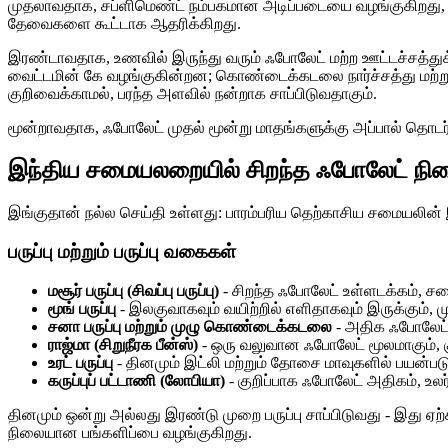
முதலாவதாக, சப்ளிமெண்ட் நம்பகமான அடிப்படையை வழங்குகிறது, ஆனா
தேவைகளை கூட்டாக ஆதரிக்கிறது.
இரண்டாவதாக, உணவில் இருந்து வரும் ஃபோலேட் மற்ற ஊட்டச்சத்துக்க
வைட்டமின் கே வழங்குகின்றன; கொண்டைக்கடலை நார்ச்சத்து மற்ற
குறிவைக்காமல், பரந்த அளவில் நன்றாக சாப்பிடுவதாகும்.
மூன்றாவதாக, ஃபோலேட் முதல் மூன்று மாதங்களுக்கு அப்பால் தொடர்ந்து
இந்திய சமையலறையில் சிறந்த ஃபோலேட் நி
இங்குதான் நல்ல செய்தி உள்ளது: பாரம்பரிய தெற்காசிய சமையலின்
பருப்பு மற்றும் பருப்பு வகைகள்
மசூர் பருப்பு (சிவப்பு பருப்பு)
- சிறந்த ஃபோலேட் உள்ளடக்கம், சம
மூங் பருப்பு
- இலகுவாகவும் வயிற்றில் எளிதாகவும் இருக்கும், ம
சனா பருப்பு மற்றும் முழு கொண்டைக்கடலை
- அதிக ஃபோலேட் 
ராஜ்மா (சிறுநீரக பீன்ஸ்)
- ஒரு வலுவான ஃபோலேட் மூலமாகும், க
உரட் பருப்பு
- தினமும் இட்லி மற்றும் தோசை மாவுகளில் பயன்படு
கருப்புப் பட்டாணி (லோபியா)
- குறிப்பாக ஃபோலேட் அதிகம், உலர
தினமும் ஒன்று அல்லது இரண்டு முறை பருப்பு சாப்பிடுவது - இது ஏ
நிலையான பங்களிப்பை வழங்குகிறது.