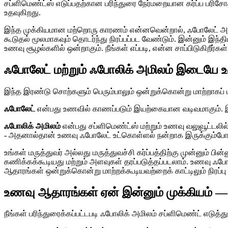
சப்ளிமெண்ட்ஸ் எடுப்பதற்கான பரிந்துரை நேர்மறையான கர்ப்ப பரிச
உதவுகிறது.
இந்த முக்கியமான மற்றொரு காரணம் என்னவென்றால், ஃபோலேட் அதிக அ
கூடுதல் மூலமாகவும் தொடர்ந்து நிரப்பப்பட வேண்டும். இன்னும் இந
உணவு சூழல்களில் ஒன்றாகும். நீங்கள் எப்படி, என்ன சாப்பிடுகிறீர்
ஃபோலேட் மற்றும் ஃபோலிக் அமிலம் இடையே உ
இந்த இரண்டு சொற்களும் பெரும்பாலும் ஒன்றுக்கொன்று மாற்றாகப
ஃபோலேட்
என்பது உணவில் காணப்படும் இயற்கையான வடிவமாகும். இ
ஃபோலிக் அமிலம்
என்பது சப்ளிமெண்ட்ஸ் மற்றும் உணவு வலுவூட்டலி
- அதனால்தான் உணவு ஃபோலேட் உட்கொள்ளல் நன்றாக இருக்கும்போது 
உங்கள் மருத்துவர் அல்லது மருத்துவச்சி கர்ப்பத்திற்கு முன்னும் 
கணிக்கக்கூடியது மற்றும் அளவுகள் தரப்படுத்தப்படலாம். உணவு ஃபோ
ஆதாரங்கள் ஒன்றுக்கொன்று மாற்றக்கூடியவற்றைக் காட்டிலும் நிரப்ப
உணவு ஆதாரங்கள் ஏன் இன்னும் முக்கியம் — 
நீங்கள் பரிந்துரைக்கப்பட்டபடி ஃபோலிக் அமிலம் சப்ளிமெண்ட் எடு