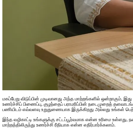
மகப்பேறு விடுப்பின் முடிவானது அந்த மாற்றங்களில் ஒன்றாகும், இத
உணர்ச்சிப் பிணைப்பு, குழந்தைப் பராமரிப்பின் நடைமுறைத் தளவாட
பணியிடம் எவ்வளவு உறுதுணையாக இருக்கிறது அல்லது உங்கள் பெற்றோ
இந்த வழிகாட்டி உங்களுக்கு சட்டப்பூர்வமாக என்ன உரிமை உள்ளது, 
மாற்றத்திலிருந்து உணர்ச்சி ரீதியாக என்ன எதிர்பார்க்கலாம்.