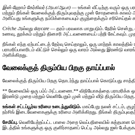
இன்-ஹோம் கேர்கிவர் (அயா/ஆயா)
— உங்கள் வீட்டிற்கு வரும் ஒரு ப
மற்றும் நீங்கள் வேலைக்குத் திரும்புவதற்கு முன் சோதனைக் காலம் அ
அளிப்பது உங்களுக்கு நம்பிக்கையையும் குழந்தைக்கும் சரிசெய்தல்
Crèche அல்லது daycare
— தரம் பரவலாக மாறுபடும். நேரில் சென்று
உணவு, தூக்கம் மற்றும் தினசரி அட்டவணையைப் பற்றி கேட்கவும். ம
நீங்கள் எந்த ஏற்பாட்டைத் தேர்வு செய்தாலும், ஒரு மாற்றக் காலத்
பராமரிப்பாளரிடம் விட்டுச் செல்லும் ஒரு வாரம் அல்லது இரண்டு வார
அளிக்கிறது.
வேலைக்குத் திரும்பிய பிறகு தாய்ப்பால்
வேலைக்குத் திரும்பிய பிறகு தொடர்ந்து தாய்ப்பால் கொடுப்பது சா
** வேலையில் ஒரு பம்ப் அட்டவணை.** விநியோகத்தை பராமரிக்க ஒவ்
இரண்டு முறை மற்றும் வெளியேறும் முன் மற்றும் வீடு திரும்பிய பிறக
உங்கள் சட்டப்பூர்வ உரிமை உடைந்துவிடும்.
மகப்பேறு நலன் சட்டம், க
நர்சிங் இடைவேளைகளுக்கு உரிமை அளிக்கிறது. நீங்கள் திரும்புவத
சேமிப்பு.
வெளியேற்றப்பட்ட பாலை அறை வெப்பநிலையில் சுத்தமான கொ
இடத்தில் உங்களுக்கு ஒரு குளிர்சாதனப் பெட்டி அல்லது ஐஸ் பேக்கு