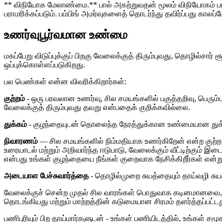
** விநியோக மேலாண்மை.** பால் அகற்றுவதன் மூலம் விநியோகம் பரா
பராமரிக்கப்படும். பம்பிங் அமர்வுகளைத் தொடர்ந்து தவிர்ப்பது காலப
உணர்வுபூர்வமான உண்மை
மகப்பேறு விடுப்புக்குப் பிறகு வேலைக்குத் திரும்புவது, தொழில்சார்
ஒப்புக்கொள்ளப்படுகிறது.
பல பெண்கள் என்ன விவரிக்கிறார்கள்:
குற்றம்
- ஒரு பரவலான உணர்வு, சில சமயங்களில் பகுத்தறிவு, பெரும
வேலைக்குத் திரும்புவது தவறு என்பதைக் குறிக்கவில்லை.
துக்கம்
- குழந்தையுடன் தொலைந்த நேரத்துக்கான உண்மையான துக்கம், ஒர
நிவாரணம்
— சில சமயங்களில் நிம்மதியாக உணர்கிறேன் என்ற குற்ற 
உரையாடல் மற்றும் அறிவார்ந்த ஈடுபாடு, வேலைக்கும் வீட்டிற்க
என்பது உங்கள் குழந்தையை நீங்கள் குறைவாக நேசிக்கிறீர்கள் என்ற
அடையாள பேச்சுவார்த்தை
- தொழில்முறை சுயத்தையும் தாய்வழி சுய
வேலைக்குச் சென்ற முதல் சில வாரங்கள் பொதுவாக கடினமானவை, உணர
தொடங்கியது மற்றும் மாற்றத்தின் கடுமையான சிரமம் தளர்த்தப்பட்டத
பணிபுரியும் பிற தாய்மார்களுடன் - உங்கள் பணியிடத்தில், உங்கள் 