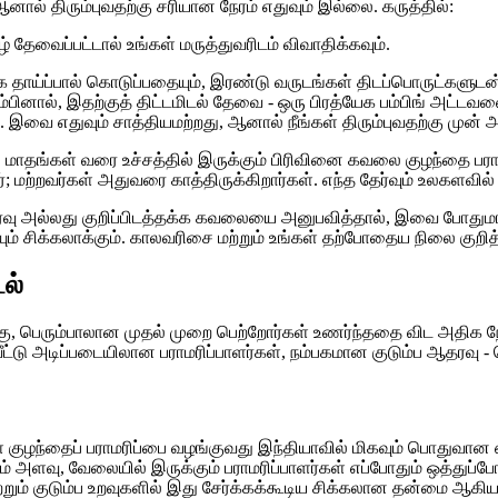
னால் திரும்புவதற்கு சரியான நேரம் எதுவும் இல்லை. கருத்தில்:
தழ் தேவைப்பட்டால் உங்கள் மருத்துவரிடம் விவாதிக்கவும்.
தாய்ப்பால் கொடுப்பதையும், இரண்டு வருடங்கள் திடப்பொருட்களுடன் 
ும்பினால், இதற்குத் திட்டமிடல் தேவை - ஒரு பிரத்யேக பம்பிங் அட்ட
ிடம். இவை எதுவும் சாத்தியமற்றது, ஆனால் நீங்கள் திரும்புவதற்கு ம
ாதங்கள் வரை உச்சத்தில் இருக்கும் பிரிவினை கவலை குழந்தை பராம
ர்; மற்றவர்கள் அதுவரை காத்திருக்கிறார்கள். எந்த தேர்வும் உலகளவில்
ோர்வு அல்லது குறிப்பிடத்தக்க கவலையை அனுபவித்தால், இவை போதுமா
் சிக்கலாக்கும். காலவரிசை மற்றும் உங்கள் தற்போதைய நிலை குறித்
ல்
ுக்கு, பெரும்பாலான முதல் முறை பெற்றோர்கள் உணர்ந்ததை விட அதிக நே
்டு அடிப்படையிலான பராமரிப்பாளர்கள், நம்பகமான குடும்ப ஆதரவு - பெரு
கள் குழந்தைப் பராமரிப்பை வழங்குவது இந்தியாவில் மிகவும் பொதுவான ஏ
ம் அளவு, வேலையில் இருக்கும் பராமரிப்பாளர்கள் எப்போதும் ஒத்துப்ப
ற்றும் குடும்ப உறவுகளில் இது சேர்க்கக்கூடிய சிக்கலான தன்மை ஆகி