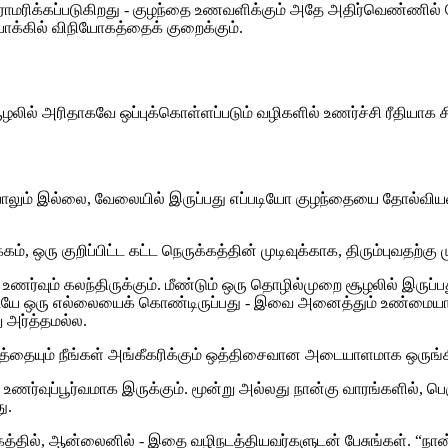
மரிக்கப்படுகிறது - குழந்தை உணவளிக்கும் அதே அதிர்வெண்ணில் வேல
்போக்கில் விநியோகத்தைக் குறைக்கும்.
 சூழலில் அரிதாகவே ஒப்புக்கொள்ளப்படும் வழிகளில் உணர்ச்சி ரீதியாக சி
்பாலும் இல்லை, வேலையில் இருப்பது எப்படியோ குழந்தையை தோல்வியட
ு குறிப்பிட்ட கட்ட நெருக்கத்தின் முடிவுக்காக, திரும்புவதற்கு மு
உணர்வும் கலந்திருக்கும். மீண்டும் ஒரு தொழில்முறை சூழலில் இரு
ும் இடையே ஒரு எல்லையைக் கொண்டிருப்பது - இவை அனைத்தும் உண்மை
ு அர்த்தமல்ல.
த்தையும் நீங்கள் அங்கீகரிக்கும் ஒத்திசைவான அடையாளமாக ஒருங்கி
்வுப்பூர்வமாக இருக்கும். மூன்று அல்லது நான்கு வாரங்களில், ப
ு.
சமூகத்தில், ஆன்லைனில் - இதை வழிநடத்தியவர்களுடன் பேசுங்கள். “நான