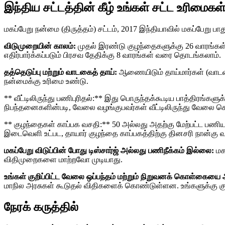
இந்திய சட்டத்தின் கீழ் உங்கள் சட்ட உரிமைகள
மகப்பேறு நன்மை (திருத்தம்) சட்டம், 2017 இந்தியாவில் மகப்பேறு ப
விடுமுறையின் காலம்:
முதல் இரண்டு குழந்தைகளுக்கு 26 வாரங்கள் ஊ
எதிர்பார்க்கப்படும் பிரசவ தேதிக்கு 8 வாரங்கள் வரை தொடங்கலாம்.
தத்தெடுப்பு மற்றும் வாடகைத் தாய்:
ஆணையிடும் தாய்மார்கள் (வாடகை
நன்மைக்கு உரிமை உண்டு.
** வீட்டிலிருந்து பணிபுரிதல்:** இது பொருந்தக்கூடிய பாத்திரங்களு
நிபந்தனைகளின்படி, வேலை வழங்குபவர்கள் வீட்டிலிருந்து வேலை ச
** குழந்தைகள் காப்பக வசதி:** 50 அல்லது அதற்கு மேற்பட்ட பணிய
இடைவெளி உட்பட, தாயார் குழந்தை காப்பகத்திற்கு தினசரி நான்கு
மகப்பேறு விடுப்பின் போது டிஸ்சார்ஜ் அல்லது பணிநீக்கம் இல்லை:
மக
விதிமுறைகளை மாற்றவோ முடியாது.
உங்கள் குறிப்பிட்ட வேலை ஒப்பந்தம் மற்றும் நிறுவனக் கொள்கையை
மாநில அரசுகள் கூடுதல் விதிகளைக் கொண்டுள்ளன. உங்களுக்கு கு
நேரக் கருத்தில்