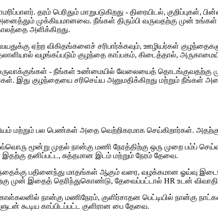
ராமரிப்பாளர். தரம் பெரிதும் மாறுபடுகிறது - திரையிடல், குறிப்புகள், 
னைத்தும் முக்கியமானவை. நீங்கள் திரும்பி வருவதற்கு முன் உங்கள் கு
 காலத்தை அளிக்கிறது.
, வயதுக்கு ஏற்ற விகிதங்களைச் சரிபார்க்கவும், ஊழியர்கள் குழந்தை
ுதலாளியால் வழங்கப்படும் குழந்தை காப்பகம், கிடைத்தால், அருகாமை
தில் உருவாக்குங்கள் - நீங்கள் உண்மையில் வேலையைத் தொடங்குவதற்கு 
ங்கள். இது குழந்தையை சரிசெய்ய அனுமதிக்கிறது மற்றும் நீங்கள் அதை 
த்தியம் மற்றும் பல பெண்கள் அதை வெற்றிகரமாக செய்கிறார்கள். அதற
வொரு மூன்று முதல் நான்கு மணி நேரத்திற்கு ஒரு முறை பம்ப் செய
ு. இதற்கு தனிப்பட்ட, சுத்தமான இடம் மற்றும் நேரம் தேவை.
ுழந்தைக்கு பதினைந்து மாதங்கள் ஆகும் வரை, வழக்கமான ஓய்வு இடை
ற்கு முன் இதைத் தெரிந்துகொண்டு, தேவைப்பட்டால் HR உடன் விவாதிக
ள்கலனில் நான்கு மணிநேரம், குளிர்சாதன பெட்டியில் நான்கு நாட்
களுடன் கூடிய காப்பிடப்பட்ட குளிரான பை தேவை.