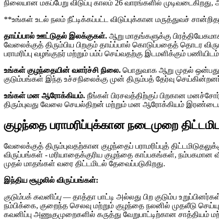
நிலையான மகப்பேறு விடுப்பு காலம் 26 வாரங்களில் முடிவடைகிறது, ஆ
**உங்கள் உடல் நலம் நீட்டிக்கப்பட்ட விடுப்புக்கான மருத்துவச் சான்றி
தாய்ப்பால் ஊட்டுதல் இலக்குகள்.
ஆறு மாதங்களுக்கு பிரத்தியேகமாக 
வேலைக்குத் திரும்பிய பிறகும் தாய்ப்பால் கொடுப்பதைத் தொடர விர
பராமரிப்பு வழங்குநர் மற்றும் பம்ப் செய்வதற்கு இடமளிக்கும் பணிய
உங்கள் குழந்தையின் வளர்ச்சி நிலை.
பொதுவாக ஆறு முதல் ஒன்பது ம
குடும்பங்கள் இந்த உச்சநிலைக்கு முன் திரும்பத் தேர்வு செய்கின்றன
உங்கள் மன ஆரோக்கியம்.
நீங்கள் பிரசவத்திற்குப் பிறகான மனச்ச
திரும்புவது வேலை செயல்திறன் மற்றும் மன ஆரோக்கியம் இரண்டையும
குழந்தை பராமரிப்புக்கான நடைமுறை திட்டமிட
வேலைக்குத் திரும்புவதற்கான குழந்தைப் பராமரிப்புத் திட்டமிடுதல
விருப்பங்கள் - மரியாதைக்குரிய குழந்தை காப்பகங்கள், நம்பகமான வீட
முதல் மாதங்கள் வரை திட்டமிடல் தேவைப்படுகிறது.
இந்திய சூழலில் விருப்பங்கள்:
குடும்பக் கவனிப்பு
— தாத்தா பாட்டி அல்லது பிற குடும்ப உறுப்பினர்
நம்பிக்கை, குறைந்த செலவு மற்றும் குழந்தை நலனில் முதலீடு செய்யு
கவனிப்பு அணுகுமுறைகளில் கருத்து வேறுபாட்டிற்கான சாத்தியம் ம