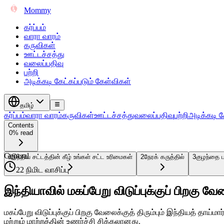
Mommy
கர்ப்பம்
வாரா வாரம்
கருவிகள்
ஊட்டச்சத்து
வலைப்பதிவு
பற்றி
அடிக்கடி கேட்கப்படும் கேள்விகள்
தமிழ்
கர்ப்பம்
வாரா வாரம்
கருவிகள்
ஊட்டச்சத்து
வலைப்பதிவு
பற்றி
அடிக்கடி க
Contents
0% read
General
1
இந்திய சட்டத்தின் கீழ் உங்கள் சட்ட உரிமைகள்
2
நேரக் கருத்தில்
3
குழந்தை ப
22 நிமிட வாசிப்பு
இந்தியாவில் மகப்பேறு விடுப்புக்குப் பிறகு வே
மகப்பேறு விடுப்புக்குப் பிறகு வேலைக்குத் திரும்பும் இந்தியத் தாய
மற்றும் மாற்றத்தின் உணர்ச்சி சிக்கலானது.