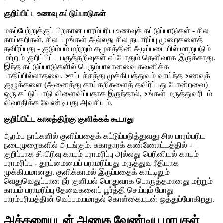
குறிப்பிட்ட உணவு கட்டுப்பாடுகள்
மகப்பேற்றுக்குப் பிறகான பாரம்பரிய உணவுக் கட்டுப்பாடுகள் - சில
காய்கறிகள், சில பழங்கள் அல்லது சில தயாரிப்பு முறைகளைத்
தவிர்ப்பது - குடும்பம் மற்றும் சமூகத்தின் அடிப்படையில் மாறுபடும்
மற்றும் குறிப்பிட்ட பகுத்தறிவுகள் எப்போதும் தெளிவாக இருக்காது.
இந்த கட்டுப்பாடுகளில் பெரும்பாலானவை கவனிக்க
பாதிப்பில்லாதவை. ஊட்டச்சத்து முக்கியத்துவம் வாய்ந்த உணவுக்
குழுக்களை (அனைத்து காய்கறிகளைத் தவிர்ப்பது போன்றவை)
ஒரு கட்டுப்பாடு விளைவிப்பதாக இருந்தால், உங்கள் மருத்துவரிடம்
விவாதிக்க வேண்டியது அவசியம்.
குறிப்பிட்ட காலத்திற்கு குளிக்கக் கூடாது
ஆரம்ப நாட்களில் குளிப்பதைக் கட்டுப்படுத்துவது சில பாரம்பரிய
நடைமுறைகளில் அடங்கும். சுகாதாரக் கண்ணோட்டத்தில் -
குறிப்பாக சி-பிரிவு காயம் பராமரிப்பு அல்லது பெரினியல் காயம்
பராமரிப்பு - தூய்மையைப் பராமரிப்பது மருத்துவ ரீதியாக
முக்கியமானது. குளிக்காமல் இருப்பதைக் காட்டிலும்
வெதுவெதுப்பான நீர் குளியல் பொதுவாக பொருத்தமானது மற்றும்
காயம் பராமரிப்பு தேவைகளைப் பூர்த்தி செய்யும் போது
பாரம்பரியத்தின் வெப்பமயமாதல் கொள்கையுடன் ஒத்துப்போகிறது.
அக்கறையுடன் அணுக வேண்டிய மரபுகள்