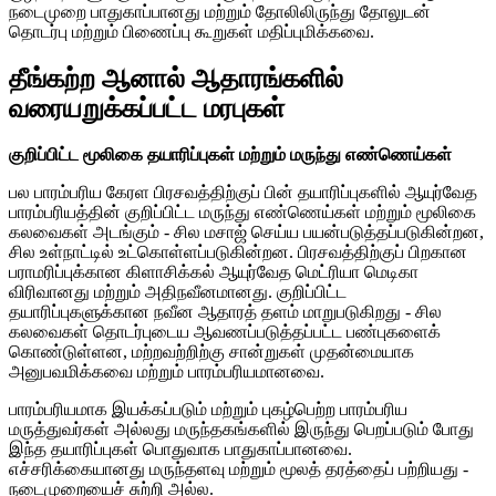
நடைமுறை பாதுகாப்பானது மற்றும் தோலிலிருந்து தோலுடன்
தொடர்பு மற்றும் பிணைப்பு கூறுகள் மதிப்புமிக்கவை.
தீங்கற்ற ஆனால் ஆதாரங்களில்
வரையறுக்கப்பட்ட மரபுகள்
குறிப்பிட்ட மூலிகை தயாரிப்புகள் மற்றும் மருந்து எண்ணெய்கள்
பல பாரம்பரிய கேரள பிரசவத்திற்குப் பின் தயாரிப்புகளில் ஆயுர்வேத
பாரம்பரியத்தின் குறிப்பிட்ட மருந்து எண்ணெய்கள் மற்றும் மூலிகை
கலவைகள் அடங்கும் - சில மசாஜ் செய்ய பயன்படுத்தப்படுகின்றன,
சில உள்நாட்டில் உட்கொள்ளப்படுகின்றன. பிரசவத்திற்குப் பிறகான
பராமரிப்புக்கான கிளாசிக்கல் ஆயுர்வேத மெட்ரியா மெடிகா
விரிவானது மற்றும் அதிநவீனமானது. குறிப்பிட்ட
தயாரிப்புகளுக்கான நவீன ஆதாரத் தளம் மாறுபடுகிறது - சில
கலவைகள் தொடர்புடைய ஆவணப்படுத்தப்பட்ட பண்புகளைக்
கொண்டுள்ளன, மற்றவற்றிற்கு சான்றுகள் முதன்மையாக
அனுபவமிக்கவை மற்றும் பாரம்பரியமானவை.
பாரம்பரியமாக இயக்கப்படும் மற்றும் புகழ்பெற்ற பாரம்பரிய
மருத்துவர்கள் அல்லது மருந்தகங்களில் இருந்து பெறப்படும் போது
இந்த தயாரிப்புகள் பொதுவாக பாதுகாப்பானவை.
எச்சரிக்கையானது மருந்தளவு மற்றும் மூலத் தரத்தைப் பற்றியது -
நடைமுறையைச் சுற்றி அல்ல.