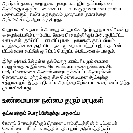
அவர்கள் தலைமுறை தலைமுறையாக புதிய தாய்மார்களை
ஆதரிக்கும் ஒரு கட்டமைக்கப்பட்ட, சடங்கு முறையான பராமரிப்பு
முறையாகும் - நவீன மருத்துவம் முறையாக ஞானத்தை
அங்கீகரிக்கத் தொடங்குகிறது.
பேறுகால சிறைவாசம் அல்லது வெறுமனே “நாற்பது நாட்கள்” என்று
அழைக்கப்படும் பாரம்பரிய கேரள பிரசவத்திற்குப் பின், குறிப்பிட்ட
உணவுகள், குறிப்பிட்ட பராமரிப்பு நடைமுறைகள், தாய் மற்றும்
குழந்தைக்கான குறிப்பிட்ட நடைமுறைகள் மற்றும் புதிய தாயின்
மீட்புக்கான கூட்டுக் குடும்பப் பொறுப்பு ஆகியவை அடங்கும்.
இந்த அமைப்பில் உள்ள ஒவ்வொரு பாரம்பரியமும் சமமாக
பயனுள்ளதாக இல்லை. சில உண்மையாகவே நல்லவை. சில
பாதிப்பில்லாதவை ஆனால் வரையறுக்கப்பட்ட ஆதாரங்கள்
கொண்டவை. மற்றும் ஒரு சில மென்மையான ஆய்வுக்கு
உத்தரவாதம். இந்த வழிகாட்டி அவற்றை நேர்மையாக வரிசைப்படுத்த
முயற்சிக்கிறது.
உண்மையான நன்மை தரும் மரபுகள்
ஓய்வு மற்றும் பொறுப்பிலிருந்து பாதுகாப்பு
கேரளப் பிரசவத்திற்குப் பிறகான பாரம்பரியத்தின் அடிப்படைக்
கொள்கை - மீட்புக் காலத்தில் புதிய தாய் குடும்பத்திற்குப்