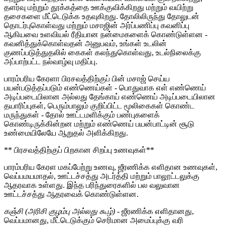
தளர்வு மற்றும் தூக்கத்தை ஊக்குவிக்கிறது மற்றும் வயிற்று
தசைகளை மீட்டெடுக்க உதவுகிறது. தோலிலிருந்து தோலுடன்
தொடர்புகொள்வது மற்றும் மசாஜின் அர்ப்பணிப்பு கவனிப்பு
ஆகியவை உளவியல் ரீதியான நன்மைகளைக் கொண்டுள்ளன -
கவனித்துக்கொள்வதன் அனுபவம், உங்கள் உடலின்
குணப்படுத்துதலில் கைகள் கலந்துகொள்வது, உடல்நிலைக்கு
அப்பாற்பட்ட நல்வாழ்வு மதிப்பு.
பாரம்பரிய கேரளா பிரசவத்திற்குப் பின் மசாஜ் செய்ய
பயன்படுத்தப்படும் எண்ணெய்கள் - பொதுவாக எள் எண்ணெய்
அடிப்படையிலான அல்லது தேங்காய் எண்ணெய் அடிப்படையிலான
தயாரிப்புகள், பெரும்பாலும் குறிப்பிட்ட மூலிகைகள் கொண்ட
மருந்துகள் - தோல் ஊட்டமளிக்கும் பண்புகளைக்
கொண்டிருக்கின்றன மற்றும் எண்ணெய் பயன்பாட்டின் சூடு
உண்மையிலேயே ஆறுதல் அளிக்கிறது.
** பிரசவத்திற்குப் பிறகான சிறப்பு உணவுகள்**
பாரம்பரிய கேரள மகப்பேற்று உணவு, ஜீரணிக்க எளிதான உணவுகள்,
வெப்பமயமாதல், ஊட்டச்சத்து அடர்த்தி மற்றும் பாலூட்டலுக்கு
ஆதரவாக உள்ளது. இந்த பரிந்துரைகளில் பல வலுவான
ஊட்டச்சத்து ஆதரவைக் கொண்டுள்ளன.
கஞ்சி (அரிசி குழம்பு அல்லது கூழ்)
- ஜீரணிக்க எளிதானது,
வெப்பமானது, மீட்டெடுக்கும் செரிமான அமைப்புக்கு வரி