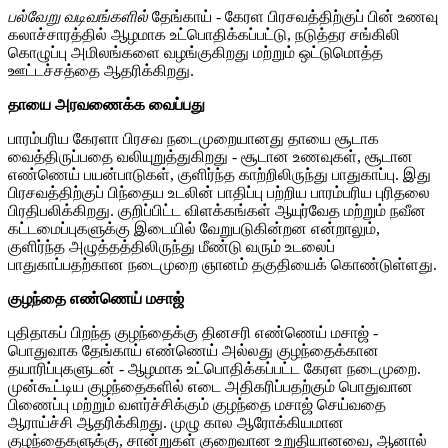
பல்வேறு வடிவங்களில்
தேங்காய் - கேரள பிரசவத்திற்குப் பின் உணவு
கலாச்சாரத்தில் ஆழமாக உட்பொதிக்கப்பட்டு, நடுத்தர சங்கிலி
கொழுப்பு அமிலங்களை வழங்குகிறது மற்றும் ஒட்டுமொத்த
ஊட்டச்சத்தை ஆதரிக்கிறது.
தாயை அரவணைக்க வைப்பது
பாரம்பரிய கேரளா பிரசவ நடைமுறையானது தாயை சூடாக
வைத்திருப்பதை வலியுறுத்துகிறது - சூடான உணவுகள், சூடான
எண்ணெய் பயன்பாடுகள், குளிர்ந்த காற்றிலிருந்து பாதுகாப்பு. இது
பிரசவத்திற்குப் பிந்தைய உடலின் பாதிப்பு பற்றிய பாரம்பரிய புரிதலை
பிரதிபலிக்கிறது. குறிப்பிட்ட விளக்கங்கள் ஆயுர்வேத மற்றும் நவீன
கட்டமைப்புகளுக்கு இடையில் வேறுபடுகின்றன என்றாலும்,
குளிர்ந்த அழுத்தத்திலிருந்து மீண்டு வரும் உடலைப்
பாதுகாப்பதற்கான நடைமுறை ஞானம் தகுதியைக் கொண்டுள்ளது.
குழந்தை எண்ணெய் மசாஜ்
புதிதாகப் பிறந்த குழந்தைக்கு தினசரி எண்ணெய் மசாஜ் -
பொதுவாக தேங்காய் எண்ணெய் அல்லது குழந்தைக்கான
தயாரிப்புகளுடன் - ஆழமாக உட்பொதிக்கப்பட்ட கேரள நடைமுறை.
முன்கூட்டிய குழந்தைகளில் எடை அதிகரிப்பதற்கும் பொதுவான
பிணைப்பு மற்றும் வளர்ச்சிக்கும் குழந்தை மசாஜ் செய்வதை
ஆராய்ச்சி ஆதரிக்கிறது. முழு கால ஆரோக்கியமான
குழந்தைகளுக்கு, சான்றுகள் குறைவான உறுதியானவை, ஆனால்