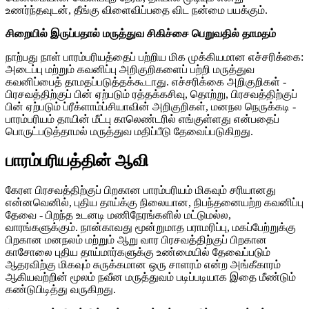
உணர்ந்தவுடன், தீங்கு விளைவிப்பதை விட நன்மை பயக்கும்.
சிறையில் இருப்பதால் மருத்துவ சிகிச்சை பெறுவதில் தாமதம்
நாற்பது நாள் பாரம்பரியத்தைப் பற்றிய மிக முக்கியமான எச்சரிக்கை:
அடைப்பு மற்றும் கவனிப்பு அறிகுறிகளைப் பற்றி மருத்துவ
கவனிப்பைத் தாமதப்படுத்தக்கூடாது. எச்சரிக்கை அறிகுறிகள் -
பிரசவத்திற்குப் பின் ஏற்படும் ரத்தக்கசிவு, தொற்று, பிரசவத்திற்குப்
பின் ஏற்படும் ப்ரீக்ளாம்ப்சியாவின் அறிகுறிகள், மனநல நெருக்கடி -
பாரம்பரியம் தாயின் மீட்பு காலெண்டரில் எங்குள்ளது என்பதைப்
பொருட்படுத்தாமல் மருத்துவ மதிப்பீடு தேவைப்படுகிறது.
பாரம்பரியத்தின் ஆவி
கேரள பிரசவத்திற்குப் பிறகான பாரம்பரியம் மிகவும் சரியானது
என்னவெனில், புதிய தாய்க்கு நிலையான, நிபந்தனையற்ற கவனிப்பு
தேவை - பிறந்த உடனடி மணிநேரங்களில் மட்டுமல்ல,
வாரங்களுக்கும். நான்காவது மூன்றுமாத பராமரிப்பு, மகப்பேற்றுக்கு
பிறகான மனநலம் மற்றும் ஆறு வார பிரசவத்திற்குப் பிறகான
காசோலை புதிய தாய்மார்களுக்கு உண்மையில் தேவைப்படும்
ஆதரவிற்கு மிகவும் சுருக்கமான ஒரு சாளரம் என்ற அங்கீகாரம்
ஆகியவற்றின் மூலம் நவீன மருத்துவம் படிப்படியாக இதை மீண்டும்
கண்டுபிடித்து வருகிறது.