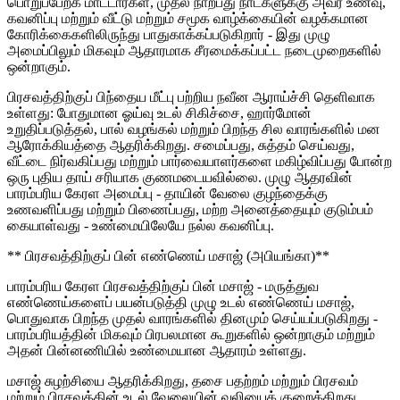
பொறுப்பேற்க மாட்டார்கள், முதல் நாற்பது நாட்களுக்கு அவர் உணவு,
கவனிப்பு மற்றும் வீட்டு மற்றும் சமூக வாழ்க்கையின் வழக்கமான
கோரிக்கைகளிலிருந்து பாதுகாக்கப்படுகிறார் - இது முழு
அமைப்பிலும் மிகவும் ஆதாரமாக சீரமைக்கப்பட்ட நடைமுறைகளில்
ஒன்றாகும்.
பிரசவத்திற்குப் பிந்தைய மீட்பு பற்றிய நவீன ஆராய்ச்சி தெளிவாக
உள்ளது: போதுமான ஓய்வு உடல் சிகிச்சை, ஹார்மோன்
உறுதிப்படுத்தல், பால் வழங்கல் மற்றும் பிறந்த சில வாரங்களில் மன
ஆரோக்கியத்தை ஆதரிக்கிறது. சமைப்பது, சுத்தம் செய்வது,
வீட்டை நிர்வகிப்பது மற்றும் பார்வையாளர்களை மகிழ்விப்பது போன்ற
ஒரு புதிய தாய் சரியாக குணமடையவில்லை. முழு ஆதரவின்
பாரம்பரிய கேரள அமைப்பு - தாயின் வேலை குழந்தைக்கு
உணவளிப்பது மற்றும் பிணைப்பது, மற்ற அனைத்தையும் குடும்பம்
கையாள்வது - உண்மையிலேயே நல்ல கவனிப்பு.
** பிரசவத்திற்குப் பின் எண்ணெய் மசாஜ் (அபியங்கா)**
பாரம்பரிய கேரள பிரசவத்திற்குப் பின் மசாஜ் - மருத்துவ
எண்ணெய்களைப் பயன்படுத்தி முழு உடல் எண்ணெய் மசாஜ்,
பொதுவாக பிறந்த முதல் வாரங்களில் தினமும் செய்யப்படுகிறது -
பாரம்பரியத்தின் மிகவும் பிரபலமான கூறுகளில் ஒன்றாகும் மற்றும்
அதன் பின்னணியில் உண்மையான ஆதாரம் உள்ளது.
மசாஜ் சுழற்சியை ஆதரிக்கிறது, தசை பதற்றம் மற்றும் பிரசவம்
மற்றும் பிரசவத்தின் உடல் வேலையின் வலியைக் குறைக்கிறது,