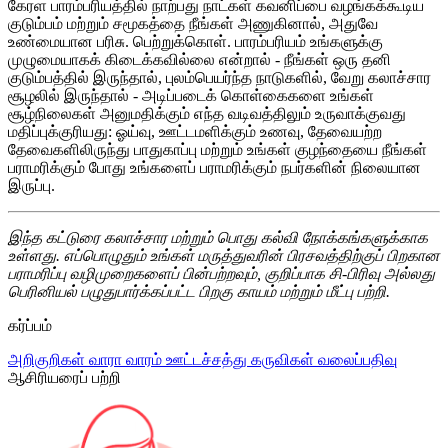
கேரள பாரம்பரியத்தில் நாற்பது நாட்கள் கவனிப்பை வழங்கக்கூடிய
குடும்பம் மற்றும் சமூகத்தை நீங்கள் அணுகினால், அதுவே
உண்மையான பரிசு. பெற்றுக்கொள். பாரம்பரியம் உங்களுக்கு
முழுமையாகக் கிடைக்கவில்லை என்றால் - நீங்கள் ஒரு தனி
குடும்பத்தில் இருந்தால், புலம்பெயர்ந்த நாடுகளில், வேறு கலாச்சார
சூழலில் இருந்தால் - அடிப்படைக் கொள்கைகளை உங்கள்
சூழ்நிலைகள் அனுமதிக்கும் எந்த வடிவத்திலும் உருவாக்குவது
மதிப்புக்குரியது: ஓய்வு, ஊட்டமளிக்கும் உணவு, தேவையற்ற
தேவைகளிலிருந்து பாதுகாப்பு மற்றும் உங்கள் குழந்தையை நீங்கள்
பராமரிக்கும் போது உங்களைப் பராமரிக்கும் நபர்களின் நிலையான
இருப்பு.
இந்த கட்டுரை கலாச்சார மற்றும் பொது கல்வி நோக்கங்களுக்காக
உள்ளது. எப்பொழுதும் உங்கள் மருத்துவரின் பிரசவத்திற்குப் பிறகான
பராமரிப்பு வழிமுறைகளைப் பின்பற்றவும், குறிப்பாக சி-பிரிவு அல்லது
பெரினியல் பழுதுபார்க்கப்பட்ட பிறகு காயம் மற்றும் மீட்பு பற்றி.
கர்ப்பம்
அறிகுறிகள்
வாரா வாரம்
ஊட்டச்சத்து
கருவிகள்
வலைப்பதிவு
ஆசிரியரைப் பற்றி