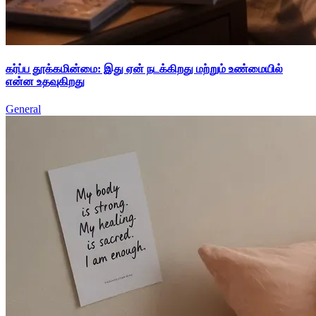
கர்ப்ப தூக்கமின்மை: இது ஏன் நடக்கிறது மற்றும் உண்மையில்
என்ன உதவுகிறது
General