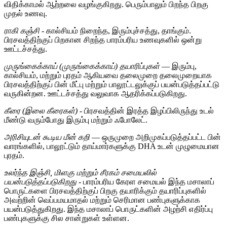
விதிக்காமல் ஆற்றலை வழங்குகிறது. பெரும்பாலும் பிறந்த பிறகு
முதல் உணவு.
ராகி கஞ்சி
- கால்சியம் நிறைந்த, இரும்புச்சத்து, தாங்கும்.
பிரசவத்திற்குப் பிறகான சிறந்த பாரம்பரிய உணவுகளில் ஒன்று
ஊட்டச்சத்து.
முருங்கைக்காய் (முருங்கைக்காய்) தயாரிப்புகள்
— இரும்பு,
கால்சியம், மற்றும் புரதம் ஆகியவை தலைமுறை தலைமுறையாக
பிரசவத்திற்குப் பின் மீட்பு மற்றும் பாலூட்டலுக்குப் பயன்படுத்தப்பட்டு
வருகின்றன. ஊட்டச்சத்து வலுவாக ஆதரிக்கப்படுகிறது.
கீரை (இலை கீரைகள்)
- பிரசவத்தின் இரத்த இழப்பிலிருந்து உடல்
மீண்டு வரும்போது இரும்பு மற்றும் ஃபோலேட்.
அரிசியுடன் கூடிய மீன் கறி
— ஒருமுறை அறிமுகப்படுத்தப்பட்ட பின்
வாரங்களில், பாலூட்டும் தாய்மார்களுக்கு DHA உடன் முழுமையான
புரதம்.
உலர்ந்த இஞ்சி, மிளகு மற்றும் சீரகம் சமையலில்
பயன்படுத்தப்படுகிறது
- பாரம்பரிய கேரள சமையல் இந்த மசாலாப்
பொருட்களை பிரசவத்திற்குப் பிறகு தயாரிக்கும் தயாரிப்புகளில்
அவற்றின் வெப்பமயமாதல் மற்றும் செரிமான பண்புகளுக்காக
பயன்படுத்துகிறது. இந்த மசாலாப் பொருட்களின் அழற்சி எதிர்ப்பு
பண்புகளுக்கு சில சான்றுகள் உள்ளன.