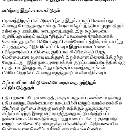
வயிற்றை இறுக்கமாக கட்டுதல்
பிரசவத்திற்குப் பின் அடிவயிற்றை இறுக்கமாகப் பிணைப்பது
அல்லது போர்த்துவது என்பது கேரளாவிலும் இந்தியா முழுவதிலும்
உள்ள ஒரு பாரம்பரிய நடைமுறையாகும், இது கருப்பையை
ஆதரிப்பது மற்றும் வயிறு “திரும்ப” உதவுவதை நோக்கமாகக்
கொண்டது. நவீன பிசியோதெரபி கண்ணோட்டத்தில், உள்-வயிற்று
அழுத்தத்தை அதிகரிக்கும் மிகவும் இறுக்கமான பிணைப்பு
பரிந்துரைக்கப்படவில்லை, குறிப்பாக சி-பிரிவுக்குப் பிறகு.
மென்மையான ஆதரவு மடக்குதல் இறுக்கமான பிணைப்பிலிருந்து
வேறுபட்டது - இந்த நடைமுறை உங்கள் குடும்ப பாரம்பரியத்தின் ஒரு
பகுதியாக இருந்தால், அது எடுக்கும் வடிவத்தை உங்கள்
பிசியோதெரபிஸ்ட் அல்லது மருத்துவரிடம் விவாதிக்கவும்.
அம்மா வீட்டை விட்டு வெளியே வருவதை முற்றிலும்
கட்டுப்படுத்துதல்
புதிய தாயை வீட்டில் வைத்திருக்கும் பாதுகாப்பு எண்ணம் நல்லது.
புதிய காற்று, மென்மையான நடைபயிற்சி மற்றும் வாரக்கணக்கில்
இயற்கை ஒளியை அணுகுவதைத் தடுக்கும் முழுமையான
கட்டுப்பாட்டிற்கு இதை விரிவுபடுத்துவது மட்டுப்படுத்தப்பட்ட
நன்மையைக் கொண்டுள்ளது மற்றும் வைட்டமின் டி குறைபாடு
மற்றும் மனநிலை சிரமங்களுக்கு பங்களிக்கும். அதிகாலையில்
மென்மையான வெளிப்புற நேரம், தாயால் முடியும் என்று