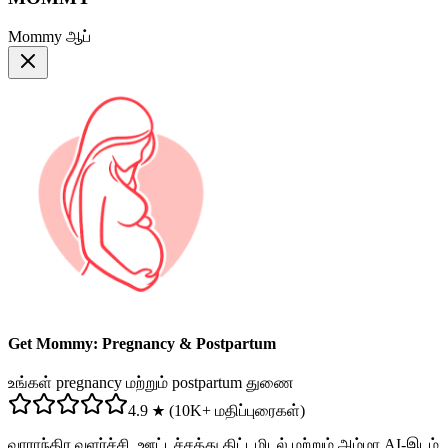
Mommy ஆப்
Get Mommy: Pregnancy & Postpartum
உங்கள் pregnancy மற்றும் postpartum துணை
4.9 ★ (10K+ மதிப்புரைகள்)
வாராந்திர வளர்ச்சி, ஊட்டச்சத்து திட்டமிடல் மற்றும் அம்மா AI-இடம்