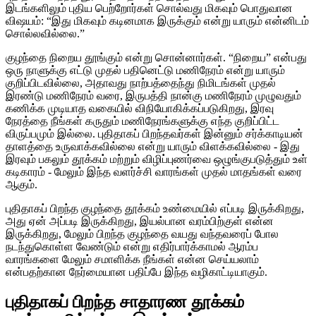
இடங்களிலும் புதிய பெற்றோர்கள் சொல்வது மிகவும் பொதுவான
விஷயம்: “இது மிகவும் கடினமாக இருக்கும் என்று யாரும் என்னிடம்
சொல்லவில்லை.”
குழந்தை நிறைய தூங்கும் என்று சொன்னார்கள். “நிறைய” என்பது
ஒரு நாளுக்கு எட்டு முதல் பதினெட்டு மணிநேரம் என்று யாரும்
குறிப்பிடவில்லை, அதாவது நாற்பத்தைந்து நிமிடங்கள் முதல்
இரண்டு மணிநேரம் வரை, இருபத்தி நான்கு மணிநேரம் முழுவதும்
கணிக்க முடியாத வகையில் விநியோகிக்கப்படுகிறது, இரவு
நேரத்தை நீங்கள் கருதும் மணிநேரங்களுக்கு எந்த குறிப்பிட்ட
விருப்பமும் இல்லை. புதிதாகப் பிறந்தவர்கள் இன்னும் சர்க்காடியன்
தாளத்தை உருவாக்கவில்லை என்று யாரும் விளக்கவில்லை - இது
இரவும் பகலும் தூக்கம் மற்றும் விழிப்புணர்வை ஒழுங்குபடுத்தும் உள்
கடிகாரம் - மேலும் இந்த வளர்ச்சி வாரங்கள் முதல் மாதங்கள் வரை
ஆகும்.
புதிதாகப் பிறந்த குழந்தை தூக்கம் உண்மையில் எப்படி இருக்கிறது,
அது ஏன் அப்படி இருக்கிறது, இயல்பான வரம்பிற்குள் என்ன
இருக்கிறது, மேலும் பிறந்த குழந்தை வயது வந்தவரைப் போல
நடந்துகொள்ள வேண்டும் என்று எதிர்பார்க்காமல் ஆரம்ப
வாரங்களை மேலும் சமாளிக்க நீங்கள் என்ன செய்யலாம்
என்பதற்கான நேர்மையான பதிப்பே இந்த வழிகாட்டியாகும்.
புதிதாகப் பிறந்த சாதாரண தூக்கம்