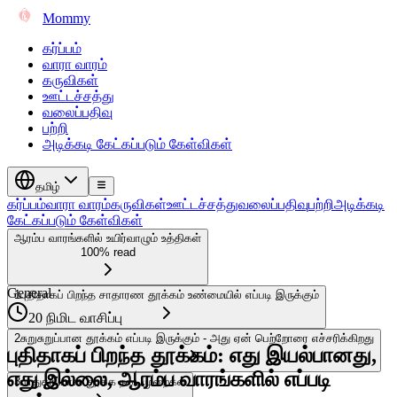
Mommy
கர்ப்பம்
வாரா வாரம்
கருவிகள்
ஊட்டச்சத்து
வலைப்பதிவு
பற்றி
அடிக்கடி கேட்கப்படும் கேள்விகள்
தமிழ்
கர்ப்பம்
வாரா வாரம்
கருவிகள்
ஊட்டச்சத்து
வலைப்பதிவு
பற்றி
அடிக்கடி
கேட்கப்படும் கேள்விகள்
ஆரம்ப வாரங்களில் உயிர்வாழும் உத்திகள்
100% read
General
1
புதிதாகப் பிறந்த சாதாரண தூக்கம் உண்மையில் எப்படி இருக்கும்
20 நிமிட வாசிப்பு
2
சுறுசுறுப்பான தூக்கம் எப்படி இருக்கும் - அது ஏன் பெற்றோரை எச்சரிக்கிறது
புதிதாகப் பிறந்த தூக்கம்: எது இயல்பானது,
எது இல்லை, ஆரம்ப வாரங்களில் எப்படி
3
பாதுகாப்பான தூக்க நடைமுறைகள்