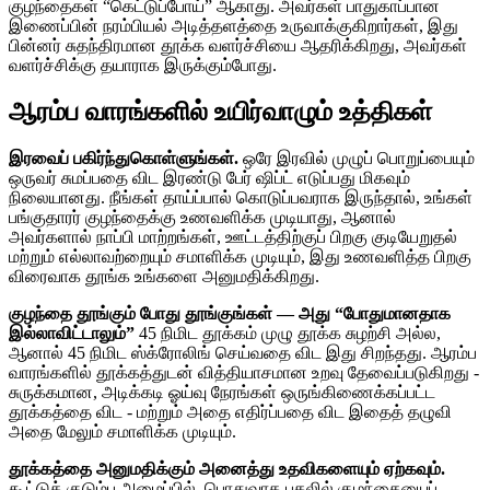
குழந்தைகள் “கெட்டுப்போய்” ஆகாது. அவர்கள் பாதுகாப்பான
இணைப்பின் நரம்பியல் அடித்தளத்தை உருவாக்குகிறார்கள், இது
பின்னர் சுதந்திரமான தூக்க வளர்ச்சியை ஆதரிக்கிறது, அவர்கள்
வளர்ச்சிக்கு தயாராக இருக்கும்போது.
ஆரம்ப வாரங்களில் உயிர்வாழும் உத்திகள்
இரவைப் பகிர்ந்துகொள்ளுங்கள்.
ஒரே இரவில் முழுப் பொறுப்பையும்
ஒருவர் சுமப்பதை விட இரண்டு பேர் ஷிப்ட் எடுப்பது மிகவும்
நிலையானது. நீங்கள் தாய்ப்பால் கொடுப்பவராக இருந்தால், உங்கள்
பங்குதாரர் குழந்தைக்கு உணவளிக்க முடியாது, ஆனால்
அவர்களால் நாப்பி மாற்றங்கள், ஊட்டத்திற்குப் பிறகு குடியேறுதல்
மற்றும் எல்லாவற்றையும் சமாளிக்க முடியும், இது உணவளித்த பிறகு
விரைவாக தூங்க உங்களை அனுமதிக்கிறது.
குழந்தை தூங்கும் போது தூங்குங்கள் — அது “போதுமானதாக
இல்லாவிட்டாலும்”
45 நிமிட தூக்கம் முழு தூக்க சுழற்சி அல்ல,
ஆனால் 45 நிமிட ஸ்க்ரோலிங் செய்வதை விட இது சிறந்தது. ஆரம்ப
வாரங்களில் தூக்கத்துடன் வித்தியாசமான உறவு தேவைப்படுகிறது -
சுருக்கமான, அடிக்கடி ஓய்வு நேரங்கள் ஒருங்கிணைக்கப்பட்ட
தூக்கத்தை விட - மற்றும் அதை எதிர்ப்பதை விட இதைத் தழுவி
அதை மேலும் சமாளிக்க முடியும்.
தூக்கத்தை அனுமதிக்கும் அனைத்து உதவிகளையும் ஏற்கவும்.
கூட்டுக் குடும்ப அமைப்பில், பொதுவாக பகலில் குழந்தையைப்