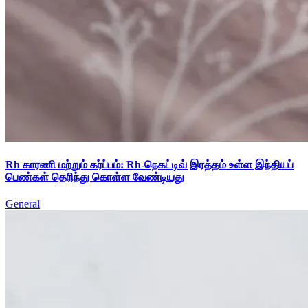
Rh காரணி மற்றும் கர்ப்பம்: Rh-நெகட்டிவ் இரத்தம் உள்ள இந்தியப்
பெண்கள் தெரிந்து கொள்ள வேண்டியது
General