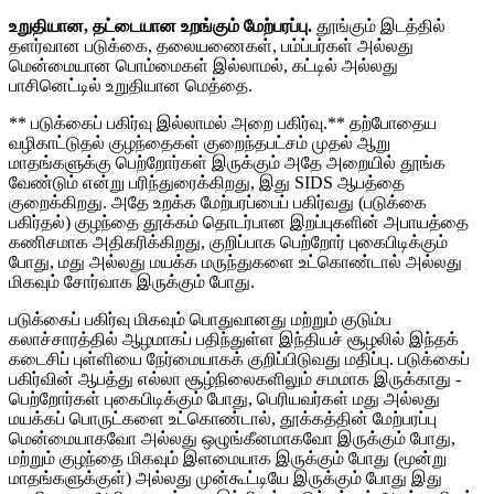
உறுதியான, தட்டையான உறங்கும் மேற்பரப்பு.
தூங்கும் இடத்தில்
தளர்வான படுக்கை, தலையணைகள், பம்ப்பர்கள் அல்லது
மென்மையான பொம்மைகள் இல்லாமல், கட்டில் அல்லது
பாசினெட்டில் உறுதியான மெத்தை.
** படுக்கைப் பகிர்வு இல்லாமல் அறை பகிர்வு.** தற்போதைய
வழிகாட்டுதல் குழந்தைகள் குறைந்தபட்சம் முதல் ஆறு
மாதங்களுக்கு பெற்றோர்கள் இருக்கும் அதே அறையில் தூங்க
வேண்டும் என்று பரிந்துரைக்கிறது, இது SIDS ஆபத்தை
குறைக்கிறது. அதே உறக்க மேற்பரப்பைப் பகிர்வது (படுக்கை
பகிர்தல்) குழந்தை தூக்கம் தொடர்பான இறப்புகளின் அபாயத்தை
கணிசமாக அதிகரிக்கிறது, குறிப்பாக பெற்றோர் புகைபிடிக்கும்
போது, ​​மது அல்லது மயக்க மருந்துகளை உட்கொண்டால் அல்லது
மிகவும் சோர்வாக இருக்கும் போது.
படுக்கைப் பகிர்வு மிகவும் பொதுவானது மற்றும் குடும்ப
கலாச்சாரத்தில் ஆழமாகப் பதிந்துள்ள இந்தியச் சூழலில் இந்தக்
கடைசிப் புள்ளியை நேர்மையாகக் குறிப்பிடுவது மதிப்பு. படுக்கைப்
பகிர்வின் ஆபத்து எல்லா சூழ்நிலைகளிலும் சமமாக இருக்காது -
பெற்றோர்கள் புகைபிடிக்கும் போது, ​​பெரியவர்கள் மது அல்லது
மயக்கப் பொருட்களை உட்கொண்டால், தூக்கத்தின் மேற்பரப்பு
மென்மையாகவோ அல்லது ஒழுங்கீனமாகவோ இருக்கும் போது, ​​
மற்றும் குழந்தை மிகவும் இளமையாக இருக்கும் போது (மூன்று
மாதங்களுக்குள்) அல்லது முன்கூட்டியே இருக்கும் போது இது