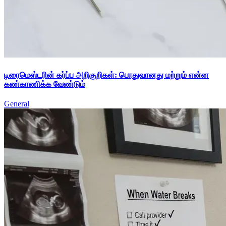
டிரைமெஸ்டரின் கர்ப்ப அறிகுறிகள்: பொதுவானது மற்றும் என்ன
கண்காணிக்க வேண்டும்
General