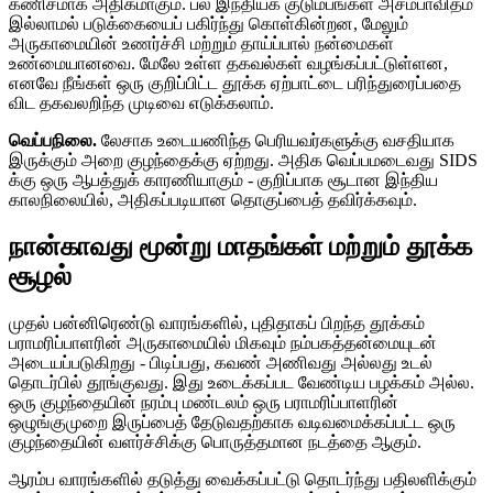
கணிசமாக அதிகமாகும். பல இந்தியக் குடும்பங்கள் அசம்பாவிதம்
இல்லாமல் படுக்கையைப் பகிர்ந்து கொள்கின்றன, மேலும்
அருகாமையின் உணர்ச்சி மற்றும் தாய்ப்பால் நன்மைகள்
உண்மையானவை. மேலே உள்ள தகவல்கள் வழங்கப்பட்டுள்ளன,
எனவே நீங்கள் ஒரு குறிப்பிட்ட தூக்க ஏற்பாட்டை பரிந்துரைப்பதை
விட தகவலறிந்த முடிவை எடுக்கலாம்.
வெப்பநிலை.
லேசாக உடையணிந்த பெரியவர்களுக்கு வசதியாக
இருக்கும் அறை குழந்தைக்கு ஏற்றது. அதிக வெப்பமடைவது SIDS
க்கு ஒரு ஆபத்துக் காரணியாகும் - குறிப்பாக சூடான இந்திய
காலநிலையில், அதிகப்படியான தொகுப்பைத் தவிர்க்கவும்.
நான்காவது மூன்று மாதங்கள் மற்றும் தூக்க
சூழல்
முதல் பன்னிரெண்டு வாரங்களில், புதிதாகப் பிறந்த தூக்கம்
பராமரிப்பாளரின் அருகாமையில் மிகவும் நம்பகத்தன்மையுடன்
அடையப்படுகிறது - பிடிப்பது, கவண் அணிவது அல்லது உடல்
தொடர்பில் தூங்குவது. இது உடைக்கப்பட வேண்டிய பழக்கம் அல்ல.
ஒரு குழந்தையின் நரம்பு மண்டலம் ஒரு பராமரிப்பாளரின்
ஒழுங்குமுறை இருப்பைத் தேடுவதற்காக வடிவமைக்கப்பட்ட ஒரு
குழந்தையின் வளர்ச்சிக்கு பொருத்தமான நடத்தை ஆகும்.
ஆரம்ப வாரங்களில் தடுத்து வைக்கப்பட்டு தொடர்ந்து பதிலளிக்கும்