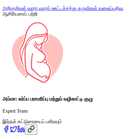
அறிகுறிகள்
வாரா வாரம்
ஊட்டச்சத்து
கருவிகள்
வலைப்பதிவு
ஆசிரியரைப் பற்றி
அம்மா: கர்ப்ப பராமரிப்பு மற்றும் வழிகாட்டி குழு
Expert Team
இந்தக் கட்டுரையைப் பகிரவும்