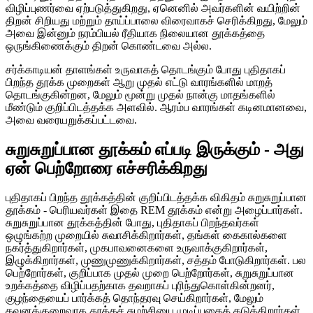
விழிப்புணர்வை ஏற்படுத்துகிறது, ஏனெனில் அவர்களின் வயிற்றின்
திறன் சிறியது மற்றும் தாய்ப்பாலை விரைவாகச் செரிக்கிறது, மேலும்
அவை இன்னும் நரம்பியல் ரீதியாக நிலையான தூக்கத்தை
ஒருங்கிணைக்கும் திறன் கொண்டவை அல்ல.
சர்க்காடியன் தாளங்கள் உருவாகத் தொடங்கும் போது புதிதாகப்
பிறந்த தூக்க முறைகள் ஆறு முதல் எட்டு வாரங்களில் மாறத்
தொடங்குகின்றன, மேலும் மூன்று முதல் நான்கு மாதங்களில்
மீண்டும் குறிப்பிடத்தக்க அளவில். ஆரம்ப வாரங்கள் கடினமானவை,
அவை வரையறுக்கப்பட்டவை.
சுறுசுறுப்பான தூக்கம் எப்படி இருக்கும் - அது
ஏன் பெற்றோரை எச்சரிக்கிறது
புதிதாகப் பிறந்த தூக்கத்தின் குறிப்பிடத்தக்க விகிதம் சுறுசுறுப்பான
தூக்கம் - பெரியவர்கள் இதை REM தூக்கம் என்று அழைப்பார்கள்.
சுறுசுறுப்பான தூக்கத்தின் போது, ​​புதிதாகப் பிறந்தவர்கள்
ஒழுங்கற்ற முறையில் சுவாசிக்கிறார்கள், தங்கள் கைகால்களை
நகர்த்துகிறார்கள், முகபாவனைகளை உருவாக்குகிறார்கள்,
இழுக்கிறார்கள், முணுமுணுக்கிறார்கள், சத்தம் போடுகிறார்கள். பல
பெற்றோர்கள், குறிப்பாக முதல் முறை பெற்றோர்கள், சுறுசுறுப்பான
உறக்கத்தை விழிப்பதற்காக தவறாகப் புரிந்துகொள்கின்றனர்,
குழந்தையைப் பார்க்கத் தொந்தரவு செய்கிறார்கள், மேலும்
கவனக்குறைவாக தூக்கச் சுழற்சியை முடிப்பதைத் தடுக்கிறார்கள்.