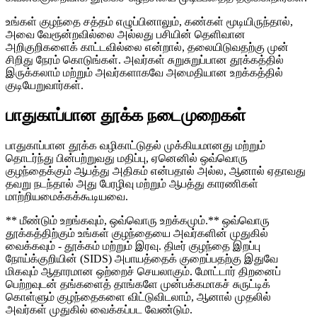
உங்கள் குழந்தை சத்தம் எழுப்பினாலும், கண்கள் மூடியிருந்தால்,
அவை வேரூன்றவில்லை அல்லது பசியின் தெளிவான
அறிகுறிகளைக் காட்டவில்லை என்றால், தலையிடுவதற்கு முன்
சிறிது நேரம் கொடுங்கள். அவர்கள் சுறுசுறுப்பான தூக்கத்தில்
இருக்கலாம் மற்றும் அவர்களாகவே அமைதியான உறக்கத்தில்
குடியேறுவார்கள்.
பாதுகாப்பான தூக்க நடைமுறைகள்
பாதுகாப்பான தூக்க வழிகாட்டுதல் முக்கியமானது மற்றும்
தொடர்ந்து பின்பற்றுவது மதிப்பு, ஏனெனில் ஒவ்வொரு
குழந்தைக்கும் ஆபத்து அதிகம் என்பதால் அல்ல, ஆனால் ஏதாவது
தவறு நடந்தால் அது பேரழிவு மற்றும் ஆபத்து காரணிகள்
மாற்றியமைக்கக்கூடியவை.
** மீண்டும் உறங்கவும், ஒவ்வொரு உறக்கமும்.** ஒவ்வொரு
தூக்கத்திற்கும் உங்கள் குழந்தையை அவர்களின் முதுகில்
வைக்கவும் - தூக்கம் மற்றும் இரவு. திடீர் குழந்தை இறப்பு
நோய்க்குறியின் (SIDS) அபாயத்தைக் குறைப்பதற்கு இதுவே
மிகவும் ஆதாரமான ஒற்றைச் செயலாகும். மோட்டார் திறனைப்
பெற்றவுடன் தங்களைத் தாங்களே முன்பக்கமாகச் சுருட்டிக்
கொள்ளும் குழந்தைகளை விட்டுவிடலாம், ஆனால் முதலில்
அவர்கள் முதுகில் வைக்கப்பட வேண்டும்.