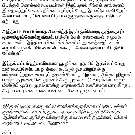
பிடித்துக் கொள்ளக்கூடியவர்கள் இருப்பதால் நீங்கள் தூங்கலாம்.
இதை ஏற்றுக்கொள். நீங்கள் உறங்கும் போது இரண்டு மணி நேரம்
அன்பான பாட்டியின் கைப்பிடியால் குழந்தைக்கு எந்த பாதிப்பும்
ஏற்படாது.
அத்தியாவசியமில்லாத அனைத்திற்கும் ஒவ்வொரு தரத்தையும்
குறைத்துக்கொள்ளுங்கள்.
பாத்திரங்கள், சலவைகள், சமூகக்
கடமைகள் - இந்த வாரங்களில் உங்களின் தூக்கத்தைப் போல்
எதுவுமே முக்கியமில்லை. விடக்கூடிய அனைத்தையும் விட்டுவிட
வேண்டும்.
இந்தக் கட்டம் தற்காலிகமானது.
நீங்கள் நடுவில் இருக்கும்போது
உண்மையிலேயே பயனுள்ளதாக இருக்கும் மற்றும் அது
எல்லையற்றதாக உணரும் தகவல் போன்ற அறிவுரை அல்ல. புதிதாகப்
பிறந்த குழந்தையின் தூக்கம் ஆறு முதல் எட்டு வாரங்கள் மற்றும்
மீண்டும் மூன்று முதல் நான்கு மாதங்களில் கணிசமாக மாறுகிறது.
ஆரம்ப வாரங்கள் கடினமானவை, அவை முடிவடையும்.
இந்த கட்டுரை பொது கல்வி நோக்கங்களுக்காக மட்டுமே. உங்கள்
குழந்தையின் சுவாசம், தூக்க நடத்தை அல்லது ஒட்டுமொத்த
ஆரோக்கியம் குறித்து உங்களுக்கு கவலைகள் இருந்தால், உங்கள்
குழந்தை மருத்துவரை அணுகவும்.
கர்ப்பம்