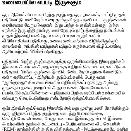
உண்மையில் எப்படி இருக்கும்
ஒரு ஆரோக்கியமான பிறந்த குழந்தை ஒரு நாளைக்கு எட்டு முதல்
பதினெட்டு மணிநேரம் வரை தூங்குகிறது - தனிப்பட்ட குழந்தைகள்
கணிசமாக வேறுபடுவதால், இது பரந்த அளவில் உள்ளது. இந்த
உறக்கம் இருபத்தி நான்கு மணிநேரமும் நாற்பத்தைந்து நிமிடங்கள்
முதல் இரண்டு மணிநேரம் வரையிலான சுழற்சிகளில்
விநியோகிக்கப்படுகிறது, உணவு உண்பதற்காக விழித்திருக்கும்
காலங்கள், நாப்கின் மாற்றுதல் மற்றும் சுருக்கமான விழிப்புணர்வு
ஆகியவற்றால் பிரிக்கப்படுகிறது.
புதிதாகப் பிறந்த குழந்தைகளுக்கு ஒருங்கிணைந்த இரவு தூக்கம்
இல்லை. அவர்கள் அதை வளர்க்கும் திறன் கொண்டவர்கள் அல்ல.
புதிதாகப் பிறந்த குழந்தை இரவில் நீண்ட நேரம் தூங்க வேண்டும்
என்ற எதிர்பார்ப்பு - இந்தியக் குடும்பங்களில் பொதுவாக
“தூங்குவது” சில சமயங்களில் எதிர்பார்க்கப்படுகிறது அல்லது
முந்தைய தலைமுறையின் அனுபவங்கள் அளவுகோலாகப்
பயன்படுத்தப்படுகின்றன - புதிதாகப் பிறந்த நரம்பியல் உண்மையில்
எவ்வாறு செயல்படுகிறது என்பதோடு ஒத்துப்போவதில்லை.
ஒரே இரவில் ஒவ்வொரு இரண்டு அல்லது மூன்று மணி நேரத்திற்கும்
ஒரு புதிதாகப் பிறந்த குழந்தை உடைந்து போகவில்லை,
கெட்டுப்போகவில்லை, போதுமான பால் இல்லாததால் பசி இல்லை.
அவர்களின் தூக்கக் கட்டமைப்பு - பெரியவர்களை விட செயலில்
(REM) தூக்கத்தின் அதிக விகிதத்துடன் - இயற்கையாகவே அதிக