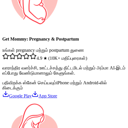
Get Mommy: Pregnancy & Postpartum
உங்கள் pregnancy மற்றும் postpartum துணை
4.9 ★ (10K+ மதிப்புரைகள்)
வாராந்திர வளர்ச்சி, ஊட்டச்சத்து திட்டமிடல் மற்றும் அம்மா AI-இடம்
எப்போது வேண்டுமானாலும் கேளுங்கள்.
பதிவிறக்க ஸ்கேன் செய்யவும்
iPhone மற்றும் Android-லில்
கிடைக்கும்
Google Play
App Store