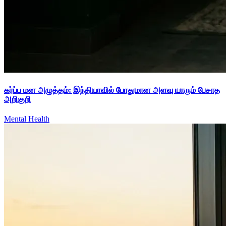
கர்ப்ப மன அழுத்தம்: இந்தியாவில் போதுமான அளவு யாரும் பேசாத
அறிகுறி
Mental Health