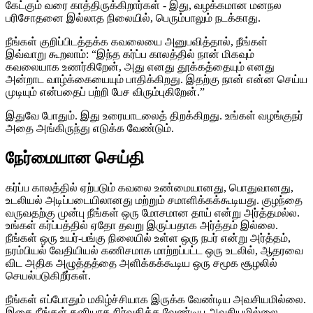
கேட்கும் வரை காத்திருக்கிறார்கள் - இது, வழக்கமான மனநல
பரிசோதனை இல்லாத நிலையில், பெரும்பாலும் நடக்காது.
நீங்கள் குறிப்பிடத்தக்க கவலையை அனுபவித்தால், நீங்கள்
இவ்வாறு கூறலாம்: “இந்த கர்ப்ப காலத்தில் நான் மிகவும்
கவலையாக உணர்கிறேன், அது எனது தூக்கத்தையும் எனது
அன்றாட வாழ்க்கையையும் பாதிக்கிறது. இதற்கு நான் என்ன செய்ய
முடியும் என்பதைப் பற்றி பேச விரும்புகிறேன்.”
இதுவே போதும். இது உரையாடலைத் திறக்கிறது. உங்கள் வழங்குநர்
அதை அங்கிருந்து எடுக்க வேண்டும்.
நேர்மையான செய்தி
கர்ப்ப காலத்தில் ஏற்படும் கவலை உண்மையானது, பொதுவானது,
உடலியல் அடிப்படையிலானது மற்றும் சமாளிக்கக்கூடியது. குழந்தை
வருவதற்கு முன்பு நீங்கள் ஒரு மோசமான தாய் என்று அர்த்தமல்ல.
உங்கள் கர்ப்பத்தில் ஏதோ தவறு இருப்பதாக அர்த்தம் இல்லை.
நீங்கள் ஒரு உயர்-பங்கு நிலையில் உள்ள ஒரு நபர் என்று அர்த்தம்,
நரம்பியல் வேதியியல் கணிசமாக மாற்றப்பட்ட ஒரு உடலில், ஆதரவை
விட அதிக அழுத்தத்தை அளிக்கக்கூடிய ஒரு சமூக சூழலில்
செயல்படுகிறீர்கள்.
நீங்கள் எப்போதும் மகிழ்ச்சியாக இருக்க வேண்டிய அவசியமில்லை.
இதை நீங்கள் தனியாக நிர்வகிக்க வேண்டிய அவசியமில்லை.