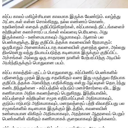
கர்ப்ப காலம் மகிழ்ச்சியான காலமாக இருக்க வேண்டும். வாழ்த்து
அட்டைகள் என்ன சொல்கிறது, நல்ல எண்ணம் கொண்ட
உறவினர்கள் எதைக் குறிப்பிடுகிறார்கள், கர்ப்பகாலத் திட்டங்களைச்
சுற்றியுள்ள கலாச்சாரப் படங்கள் எவ்வளவு பெரியவை. அது
இருக்கலாம் - உண்மையாகவும் ஆழமாகவும். ஆனால் பல
பெண்களுக்கு, இது குறிப்பிடத்தக்க கவலையின் நேரமாகும்:
ஒருபோதும் அணைக்கப்படாத கவலையின் குறைந்த ஓசை, அல்லது
திடீரென்று வந்து நியாயப்படுத்த கடினமாக இருக்கும் குறிப்பிட்ட
அச்சங்கள் அல்லது ஒரு சாதாரண நாளின் மேற்பரப்பிற்கு அடியில்
அமர்ந்திருக்கும் பொதுவான பயம்.
கர்ப்ப காலத்தில் பதட்டம் பொதுவானது. கர்ப்பிணிப் பெண்களில்
பதினைந்து முதல் இருபது சதவிகிதம் வரை இது மருத்துவ ரீதியாக
குறிப்பிடத்தக்க அளவிற்கு பாதிக்கிறது என்று ஆய்வுகள் தொடர்ந்து
கண்டறிந்துள்ளன - கர்ப்பத்தில் ஏற்படும் மனச்சோர்வை விட, இது
கணிசமாக அதிக கவனத்தைப் பெறுகிறது. இந்தியாவில்,
கர்ப்பத்தைச் சுற்றியுள்ள சமூக எதிர்பார்ப்புகள் அதிகமாகவும்,
குடும்ப ஈடுபாடு அதிகமாகவும், மனநலத்தைப் பற்றி விவாதிப்பது பல
சமூகங்களில் கடினமாக இருக்கும் இடத்தில், கவலையின்
உண்மையான விகிதம் அதிகமாகவும், அதற்கான ஆதரவைப் பெறும்
பெண்களின் விகிதம் கணிசமாகக் குறைவாகவும் இருக்கலாம்.