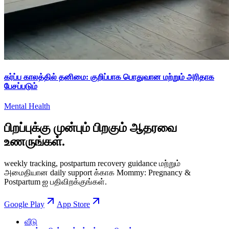
கர்ப்ப காலத்தில் தனிமை: குறிப்பாக பொதுவான மற்றும் அரிதாக
பேசப்படும்
Mental Health
பிறப்புக்கு முன்பும் பிறகும் ஆதரவை
உணருங்கள்.
weekly tracking, postpartum recovery guidance மற்றும்
அமைதியான daily support க்காக Mommy: Pregnancy &
Postpartum ஐ பதிவிறக்குங்கள்.
Google Play
App Store
வீடு