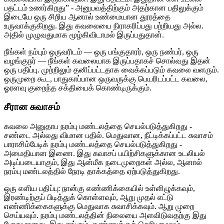
பதட்டம் உணர்கிறது” - அனுபவத்திற்கும் அதற்கான பதிலுக்கும்
இடையே ஒரு சிறிய ஆனால் உண்மையான தூரத்தை
உருவாக்குகிறது. இது கவலையை நிராகரிப்பது பற்றியது அல்ல.
அதில் முழுவதுமாக மூழ்கிவிடாமல் இருப்பதுதான்.
நீங்கள் நம்பும் ஒருவரிடம் — ஒரு பங்குதாரர், ஒரு நண்பர், ஒரு
வழங்குநர் — நீங்கள் கவலையாக இருப்பதாகச் சொல்வது இதன்
ஒரு பதிப்பு. முற்றிலும் தனிப்பட்டதாக வைக்கப்படும் கவலை வளரும்.
ஒருமுறை கூட, பாதுகாப்பான ஒருவருக்கு பெயரிடப்பட்ட கவலை,
ஓரளவு குறைந்த சக்தியைக் கொண்டிருக்கும்.
சீரான சுவாசம்
கவலை அனுதாப நரம்பு மண்டலத்தை செயல்படுத்துகிறது -
சண்டை அல்லது விமான பதில். மெதுவான, நீட்டிக்கப்பட்ட சுவாசம்
பாராசிம்பேடிக் நரம்பு மண்டலத்தை செயல்படுத்துகிறது -
அமைதியான இணை. இது சுவாசப் பயிற்சிகளுக்கான உடலியல்
அடிப்படையாகும், இது ஆன்மீக நடைமுறைகள் அல்ல, ஆனால்
நரம்பு மண்டலத்தில் நேரடி தாக்கத்தை ஏற்படுத்துகிறது.
ஒரு எளிய பதிப்பு: நான்கு எண்ணிக்கையில் உள்ளிழுக்கவும்,
இரண்டிற்குப் பிடித்துக் கொள்ளவும், ஆறு முதல் எட்டு
எண்ணிக்கைகளுக்கு மெதுவாக சுவாசிக்கவும். ஆறு முறை
செய்யவும். நரம்பு மண்டலத்தின் நிலையை அளவிடுவதற்கு இது