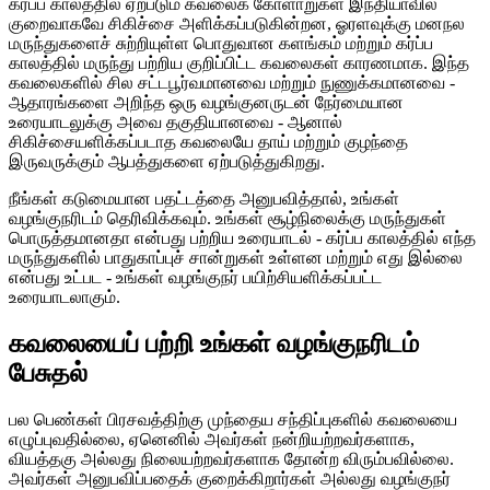
கர்ப்ப காலத்தில் ஏற்படும் கவலைக் கோளாறுகள் இந்தியாவில்
குறைவாகவே சிகிச்சை அளிக்கப்படுகின்றன, ஓரளவுக்கு மனநல
மருந்துகளைச் சுற்றியுள்ள பொதுவான களங்கம் மற்றும் கர்ப்ப
காலத்தில் மருந்து பற்றிய குறிப்பிட்ட கவலைகள் காரணமாக. இந்த
கவலைகளில் சில சட்டபூர்வமானவை மற்றும் நுணுக்கமானவை -
ஆதாரங்களை அறிந்த ஒரு வழங்குனருடன் நேர்மையான
உரையாடலுக்கு அவை தகுதியானவை - ஆனால்
சிகிச்சையளிக்கப்படாத கவலையே தாய் மற்றும் குழந்தை
இருவருக்கும் ஆபத்துகளை ஏற்படுத்துகிறது.
நீங்கள் கடுமையான பதட்டத்தை அனுபவித்தால், உங்கள்
வழங்குநரிடம் தெரிவிக்கவும். உங்கள் சூழ்நிலைக்கு மருந்துகள்
பொருத்தமானதா என்பது பற்றிய உரையாடல் - கர்ப்ப காலத்தில் எந்த
மருந்துகளில் பாதுகாப்புச் சான்றுகள் உள்ளன மற்றும் எது இல்லை
என்பது உட்பட - உங்கள் வழங்குநர் பயிற்சியளிக்கப்பட்ட
உரையாடலாகும்.
கவலையைப் பற்றி உங்கள் வழங்குநரிடம்
பேசுதல்
பல பெண்கள் பிரசவத்திற்கு முந்தைய சந்திப்புகளில் கவலையை
எழுப்புவதில்லை, ஏனெனில் அவர்கள் நன்றியற்றவர்களாக,
வியத்தகு அல்லது நிலையற்றவர்களாக தோன்ற விரும்பவில்லை.
அவர்கள் அனுபவிப்பதைக் குறைக்கிறார்கள் அல்லது வழங்குநர்