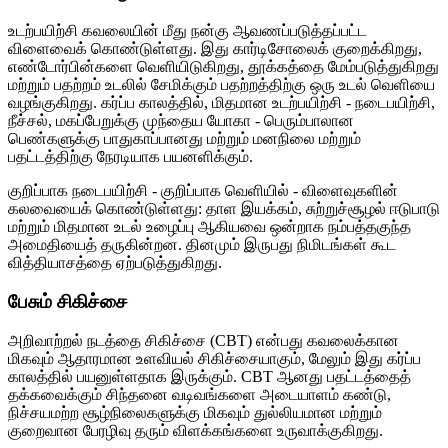
உடற்பயிற்சி கவலையின் மீது நன்கு ஆவணப்படுத்தப்பட்ட
விளைவைக் கொண்டுள்ளது. இது கார்டிசோலைக் குறைக்கிறது,
எண்டோர்பின்களை வெளியிடுகிறது, தூக்கத்தை மேம்படுத்துகிறது
மற்றும் பதற்றம் உடலில் சேமிக்கும் பதற்றத்திற்கு ஒரு உடல் வெளியை
வழங்குகிறது. கர்ப்ப காலத்தில், மிதமான உடற்பயிற்சி - நடைபயிற்சி,
நீச்சல், மகப்பேறுக்கு முந்தைய யோகா - பெரும்பாலான
பெண்களுக்கு பாதுகாப்பானது மற்றும் மனநிலை மற்றும்
பதட்டத்திற்கு நேரடியாக பயனளிக்கும்.
குறிப்பாக நடைபயிற்சி - குறிப்பாக வெளியில் - விளைவுகளின்
கலவையைக் கொண்டுள்ளது: தாள இயக்கம், சுற்றுச்சூழல் ஈடுபாடு
மற்றும் மிதமான உடல் உழைப்பு ஆகியவை ஒன்றாக நம்பத்தகுந்த
அமைதியைத் தருகின்றன. தினமும் இருபது நிமிடங்கள் கூட
வித்தியாசத்தை ஏற்படுத்துகிறது.
பேசும் சிகிச்சை
அறிவாற்றல் நடத்தை சிகிச்சை (CBT) என்பது கவலைக்கான
மிகவும் ஆதாரமான உளவியல் சிகிச்சையாகும், மேலும் இது கர்ப்ப
காலத்தில் பயனுள்ளதாக இருக்கும். CBT ஆனது பதட்டத்தைத்
தக்கவைக்கும் சிந்தனை வடிவங்களை அடையாளம் கண்டு,
நிச்சயமற்ற சூழ்நிலைகளுக்கு மிகவும் துல்லியமான மற்றும்
குறைவான பேரழிவு தரும் விளக்கங்களை உருவாக்குகிறது.