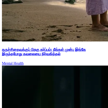
கருச்சிதைவுக்குப் பிறகு கர்ப்பம்: நீங்கள் முன்பு இங்கே
இருந்தபோது கவலையை நிர்வகித்தல்
Mental Health