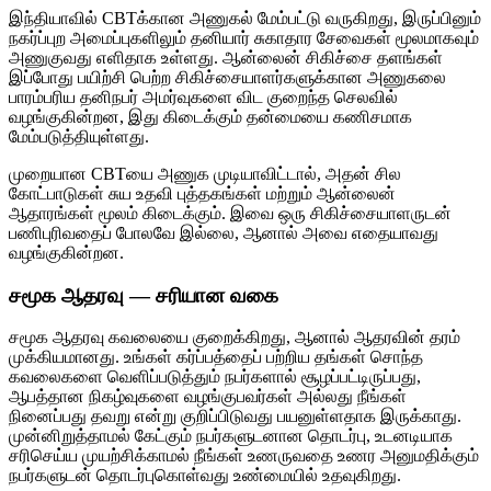
இந்தியாவில் CBTக்கான அணுகல் மேம்பட்டு வருகிறது, இருப்பினும்
நகர்ப்புற அமைப்புகளிலும் தனியார் சுகாதார சேவைகள் மூலமாகவும்
அணுகுவது எளிதாக உள்ளது. ஆன்லைன் சிகிச்சை தளங்கள்
இப்போது பயிற்சி பெற்ற சிகிச்சையாளர்களுக்கான அணுகலை
பாரம்பரிய தனிநபர் அமர்வுகளை விட குறைந்த செலவில்
வழங்குகின்றன, இது கிடைக்கும் தன்மையை கணிசமாக
மேம்படுத்தியுள்ளது.
முறையான CBTயை அணுக முடியாவிட்டால், அதன் சில
கோட்பாடுகள் சுய உதவி புத்தகங்கள் மற்றும் ஆன்லைன்
ஆதாரங்கள் மூலம் கிடைக்கும். இவை ஒரு சிகிச்சையாளருடன்
பணிபுரிவதைப் போலவே இல்லை, ஆனால் அவை எதையாவது
வழங்குகின்றன.
சமூக ஆதரவு — சரியான வகை
சமூக ஆதரவு கவலையை குறைக்கிறது, ஆனால் ஆதரவின் தரம்
முக்கியமானது. உங்கள் கர்ப்பத்தைப் பற்றிய தங்கள் சொந்த
கவலைகளை வெளிப்படுத்தும் நபர்களால் சூழப்பட்டிருப்பது,
ஆபத்தான நிகழ்வுகளை வழங்குபவர்கள் அல்லது நீங்கள்
நினைப்பது தவறு என்று குறிப்பிடுவது பயனுள்ளதாக இருக்காது.
முன்னிறுத்தாமல் கேட்கும் நபர்களுடனான தொடர்பு, உடனடியாக
சரிசெய்ய முயற்சிக்காமல் நீங்கள் உணருவதை உணர அனுமதிக்கும்
நபர்களுடன் தொடர்புகொள்வது உண்மையில் உதவுகிறது.