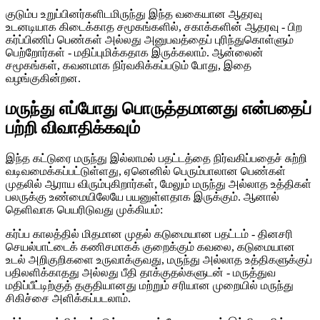
குடும்ப உறுப்பினர்களிடமிருந்து இந்த வகையான ஆதரவு
உடனடியாக கிடைக்காத சமூகங்களில், சகாக்களின் ஆதரவு - பிற
கர்ப்பிணிப் பெண்கள் அல்லது அனுபவத்தைப் புரிந்துகொள்ளும்
பெற்றோர்கள் - மதிப்புமிக்கதாக இருக்கலாம். ஆன்லைன்
சமூகங்கள், கவனமாக நிர்வகிக்கப்படும் போது, ​​இதை
வழங்குகின்றன.
மருந்து எப்போது பொருத்தமானது என்பதைப்
பற்றி விவாதிக்கவும்
இந்த கட்டுரை மருந்து இல்லாமல் பதட்டத்தை நிர்வகிப்பதைச் சுற்றி
வடிவமைக்கப்பட்டுள்ளது, ஏனெனில் பெரும்பாலான பெண்கள்
முதலில் ஆராய விரும்புகிறார்கள், மேலும் மருந்து அல்லாத உத்திகள்
பலருக்கு உண்மையிலேயே பயனுள்ளதாக இருக்கும். ஆனால்
தெளிவாக பெயரிடுவது முக்கியம்:
கர்ப்ப காலத்தில் மிதமான முதல் கடுமையான பதட்டம் - தினசரி
செயல்பாட்டைக் கணிசமாகக் குறைக்கும் கவலை, கடுமையான
உடல் அறிகுறிகளை உருவாக்குவது, மருந்து அல்லாத உத்திகளுக்குப்
பதிலளிக்காதது அல்லது பீதி தாக்குதல்களுடன் - மருத்துவ
மதிப்பீட்டிற்குத் தகுதியானது மற்றும் சரியான முறையில் மருந்து
சிகிச்சை அளிக்கப்படலாம்.