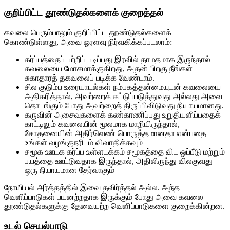
குறிப்பிட்ட தூண்டுதல்களைக் குறைத்தல்
கவலை பெரும்பாலும் குறிப்பிட்ட தூண்டுதல்களைக்
கொண்டுள்ளது, அவை ஓரளவு நிர்வகிக்கப்படலாம்:
கர்ப்பத்தைப் பற்றிப் படிப்பது இரவில் தாமதமாக இருந்தால்
கவலையை மோசமாக்குகிறது, அதன் பிறகு நீங்கள்
சுகாதாரத் தகவலைப் படிக்க வேண்டாம்.
சில குடும்ப உரையாடல்கள் நம்பகத்தன்மையுடன் கவலையை
அதிகரித்தால், அவற்றைக் கட்டுப்படுத்துவது அல்லது அவை
தொடங்கும் போது அவற்றைத் திருப்பிவிடுவது நியாயமானது.
கருவின் அசைவுகளைக் கண்காணிப்பது உறுதியளிப்பதைக்
காட்டிலும் கவலையின் மூலமாக மாறியிருந்தால்,
சோதனையின் அதிர்வெண் பொருத்தமானதா என்பதை
உங்கள் வழங்குநரிடம் விவாதிக்கவும்
சமூக ஊடக கர்ப்ப உள்ளடக்கம் சமூகத்தை விட ஒப்பீடு மற்றும்
பயத்தை ஊட்டுவதாக இருந்தால், அதிலிருந்து விலகுவது
ஒரு நியாயமான தேர்வாகும்
நோயியல் அர்த்தத்தில் இவை தவிர்த்தல் அல்ல. அந்த
வெளிப்பாடுகள் பயனற்றதாக இருக்கும் போது அவை கவலை
தூண்டுதல்களுக்கு தேவையற்ற வெளிப்பாடுகளை குறைக்கின்றன.
உடல் செயல்பாடு