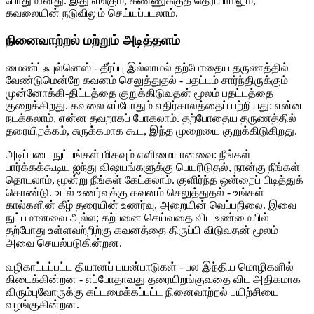
போதுமானது. இது எங்கும், கண்ணுக்குத் தெரியாமலும்,
கவலையின் நடுவிலும் செய்யப்படலாம்.
நினைவாற்றல் மற்றும் அடித்தளம்
மைண்ட்ஃபுல்னெஸ் - தீர்ப்பு இல்லாமல் தற்போதைய தருணத்தில்
வேண்டுமென்றே கவனம் செலுத்துதல் - பதட்டம் சார்ந்திருக்கும்
முன்னோக்கி-திட்டத்தை குறுக்கிடுவதன் மூலம் பதட்டத்தை
குறைக்கிறது. கவலை எப்போதும் எதிர்காலத்தைப் பற்றியது: என்ன
நடக்கலாம், என்ன தவறாகப் போகலாம். தற்போதைய தருணத்தில்
தரையிறக்கம், சுருக்கமாக கூட, இந்த முறையை குறுக்கிடுகிறது.
அடிப்படை நுட்பங்கள் மிகவும் எளிமையானவை: நீங்கள்
பார்க்கக்கூடிய ஐந்து விஷயங்களுக்கு பெயரிடுதல், நான்கு நீங்கள்
தொடலாம், மூன்று நீங்கள் கேட்கலாம். குளிர்ந்த ஒன்றைப் பிடித்துக்
கொண்டு. உடல் உணர்வுக்கு கவனம் செலுத்துதல் - உங்கள்
கால்களின் கீழ் தரையின் உணர்வு, அறையின் வெப்பநிலை. இவை
நுட்பமானவை அல்ல; கற்பனை செய்வதை விட உண்மையில்
தற்போது உள்ளவற்றிற்கு கவனத்தை திருப்பி விடுவதன் மூலம்
அவை செயல்படுகின்றன.
வழிகாட்டப்பட்ட தியானப் பயன்பாடுகள் - பல இந்திய மொழிகளில்
கிடைக்கின்றன - எப்போதாவது தரையிறங்குவதை விட அதிகமாக
விரும்புவோருக்கு கட்டமைக்கப்பட்ட நினைவாற்றல் பயிற்சியை
வழங்குகின்றன.