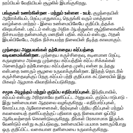
நரம்பியல் வேதியியல் சூழலில் இயங்குகிறது.
பங்குகள் உணர்கின்றன - மற்றும் உள்ளன - உயர்.
குழந்தையின்
ஆரோக்கியம், பிறப்பு பாதுகாப்பு, நெருங்கி வரும் மகத்தான
வாழ்க்கை மாற்றம் - இவை உண்மையிலேயே குறிப்பிடத்தக்க
விஷயங்கள். பதட்டம் என்பது அதிக ஆபத்துள்ள சூழ்நிலைகளில்
நிச்சயமற்ற தன்மைக்கு மனதின் பதில். கர்ப்பம் என்பது, அதன்
இயல்பிலேயே, அதிக நிச்சயமற்ற நிலையின் நீடித்த காலமாகும்.
முந்தைய அனுபவங்கள் தற்போதைய கர்ப்பத்தை
வடிவமைக்கின்றன.
முந்தைய கருச்சிதைவு, கடினமான பிறப்பு,
கருவுறாமை அல்லது முந்தைய கர்ப்பத்தில் கர்ப்ப சிக்கல்கள்
அனைத்தும் தற்போதைய கர்ப்பத்தை முன்பு என்ன நடந்தது
என்பதை உணரும் சூழலை உருவாக்குகின்றன. இந்தத் தொடரில்
கருச்சிதைவுக்குப் பிறகு கர்ப்பம் பற்றி குறிப்பாக கட்டுரையில் இது
மிகவும் ஆழமாக விவாதிக்கப்படுகிறது.
சமூக அழுத்தம் மற்றும் குடும்ப எதிர்பார்ப்புகள்.
இந்தியாவில்,
கர்ப்பம் என்பது அரிதாகவே தனிப்பட்ட அனுபவம். குடும்ப ஈடுபாடு -
இது உண்மையான ஆதரவை வழங்குகிறது - எதிர்பார்ப்புகள்,
கோரப்படாத ஆலோசனைகள், தேர்வுகள் பற்றிய தீர்ப்புகள் மற்றும்
கவலையைத் தணிப்பதற்குப் பதிலாக ஒரு நிலையான ஒப்பீடு
ஆகியவற்றைக் கொண்டுவருகிறது. நீங்கள் பிரகாசமாக இருக்க
வேண்டும் என்று கூறப்படுவது, உண்மையில் பயமாக உணரும்போது
ஒரு குறிப்பிட்ட வகையான தனிமையை உருவாக்குகிறது.