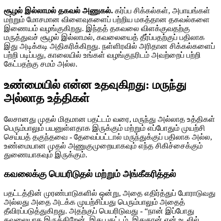
சூழல் இல்லாமல் தகவல் அணுகல்.
கர்ப்ப சிக்கல்கள், அபாயங்கள்
மற்றும் மோசமான விளைவுகளைப் பற்றிய மகத்தான தகவல்களை
இணையம் வழங்குகிறது. இந்தத் தகவலை விளக்குவதற்கு
மருத்துவச் சூழல் இல்லாமல், கவலையைத் தீர்ப்பதற்குப் பதிலாக
இது அடிக்கடி அதிகரிக்கிறது. நள்ளிரவில் அரிதான சிக்கல்களைப்
பற்றி படிப்பது, காலையில் உங்கள் வழங்குநரிடம் அவற்றைப் பற்றி
கேட்பதற்கு சமம் அல்ல.
உண்மையில் என்ன உதவுகிறது: மருந்து
அல்லாத உத்திகள்
லேசானது முதல் மிதமான பதட்டம் வரை, மருந்து அல்லாத உத்திகள்
பெரும்பாலும் பயனுள்ளதாக இருக்கும் மற்றும் எப்போதும் முயற்சி
செய்யத் தகுந்தவை - தேவைப்பட்டால் மருந்துக்குப் பதிலாக அல்ல,
உண்மையான முதல் அணுகுமுறையாகவும் எந்த சிகிச்சைக்கும்
துணையாகவும் இருக்கும்.
கவலைக்கு பெயரிடுதல் மற்றும் அங்கீகரித்தல்
பதட்டத்தின் முரண்பாடுகளில் ஒன்று, அதை எதிர்த்துப் போராடுவது
அல்லது அதை அடக்க முயற்சிப்பது பெரும்பாலும் அதைத்
தீவிரப்படுத்துகிறது. அதற்குப் பெயரிடுவது - “நான் இப்போது
கவலையாக இருக்கிறேன். இது பதட்டம். இதுதான் என் உடலில்