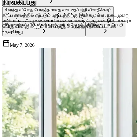
நிர்வகிப்பது
4
மருந்து எப்போது பொருத்தமானது என்பதைப் பற்றி விவாதிக்கவும்
கர்ப்ப காலத்தில் ஏற்படும் பதட்டத்திற்கு இரக்கமுள்ள, நடைமுறை
வழிகாட்டி - அது உண்மையில் என்ன உணர்கிறது, ஏன் இது மிகவும்
5
கவலையைப் பற்றி உங்கள் வழங்குநரிடம் பேசுதல்
6
நேர்மையான செய்தி
பொதுவானது மற்றும் எப்பொழுதும் மருந்து தேவைப்படாமல்
உதவுகிறது.
May 7, 2026