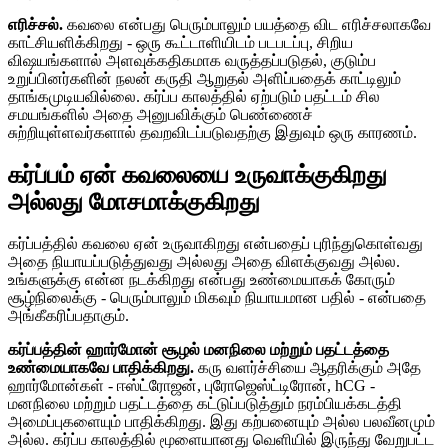
எரிச்சல்.
கவலை என்பது பெரும்பாலும் பயத்தை விட எரிச்சலாகவே
காட்சியளிக்கிறது - ஒரு கூட்டாளியிடம் படபடப்பு, சிறிய
விஷயங்களால் அளவுக்கதிகமாக வருத்தப்படுதல், குடும்ப
உறுப்பினர்களின் நலன் கருதி ஆறுதல் அளிப்பதைக் காட்டிலும்
தாங்கமுடியவில்லை. கர்ப்ப காலத்தில் ஏற்படும் பதட்டம் சில
சமயங்களில் அதை அனுபவிக்கும் பெண்ணைச்
சுற்றியுள்ளவர்களால் தவறவிடப்படுவதற்கு இதுவும் ஒரு காரணம்.
கர்ப்பம் ஏன் கவலையை உருவாக்குகிறது
அல்லது மோசமாக்குகிறது
கர்ப்பத்தில் கவலை ஏன் உருவாகிறது என்பதைப் புரிந்துகொள்வது
அதை நியாயப்படுத்துவது அல்லது அதை விளக்குவது அல்ல.
உங்களுக்கு என்ன நடக்கிறது என்பது உண்மையாகக் கோரும்
சூழ்நிலைக்கு - பெரும்பாலும் மிகவும் நியாயமான பதில் - என்பதை
அங்கீகரிப்பதாகும்.
கர்ப்பத்தின் ஹார்மோன் சூழல் மனநிலை மற்றும் பதட்டத்தை
உண்மையாகவே பாதிக்கிறது.
கரு வளர்ச்சியை ஆதரிக்கும் அதே
ஹார்மோன்கள் - ஈஸ்ட்ரோஜன், புரோஜெஸ்ட்டிரோன், hCG -
மனநிலை மற்றும் பதட்டத்தை கட்டுப்படுத்தும் நரம்பியக்கடத்தி
அமைப்புகளையும் பாதிக்கிறது. இது கற்பனையும் அல்ல பலவீனமும்
அல்ல. கர்ப்ப காலத்தில் மூளையானது வெளியில் இருந்து வேறுபட்ட