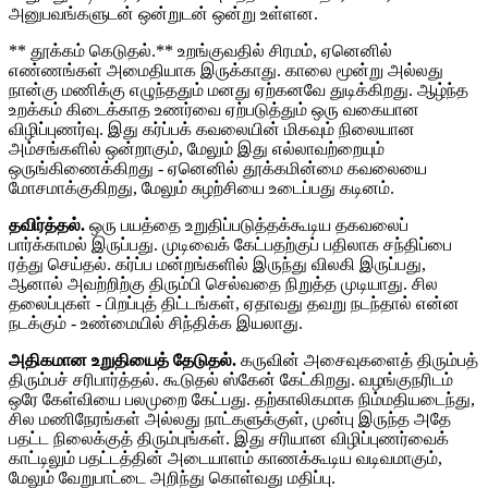
அனுபவங்களுடன் ஒன்றுடன் ஒன்று உள்ளன.
** தூக்கம் கெடுதல்.** உறங்குவதில் சிரமம், ஏனெனில்
எண்ணங்கள் அமைதியாக இருக்காது. காலை மூன்று அல்லது
நான்கு மணிக்கு எழுந்ததும் மனது ஏற்கனவே துடிக்கிறது. ஆழ்ந்த
உறக்கம் கிடைக்காத உணர்வை ஏற்படுத்தும் ஒரு வகையான
விழிப்புணர்வு. இது கர்ப்பக் கவலையின் மிகவும் நிலையான
அம்சங்களில் ஒன்றாகும், மேலும் இது எல்லாவற்றையும்
ஒருங்கிணைக்கிறது - ஏனெனில் தூக்கமின்மை கவலையை
மோசமாக்குகிறது, மேலும் சுழற்சியை உடைப்பது கடினம்.
தவிர்த்தல்.
ஒரு பயத்தை உறுதிப்படுத்தக்கூடிய தகவலைப்
பார்க்காமல் இருப்பது. முடிவைக் கேட்பதற்குப் பதிலாக சந்திப்பை
ரத்து செய்தல். கர்ப்ப மன்றங்களில் இருந்து விலகி இருப்பது,
ஆனால் அவற்றிற்கு திரும்பி செல்வதை நிறுத்த முடியாது. சில
தலைப்புகள் - பிறப்புத் திட்டங்கள், ஏதாவது தவறு நடந்தால் என்ன
நடக்கும் - உண்மையில் சிந்திக்க இயலாது.
அதிகமான உறுதியைத் தேடுதல்.
கருவின் அசைவுகளைத் திரும்பத்
திரும்பச் சரிபார்த்தல். கூடுதல் ஸ்கேன் கேட்கிறது. வழங்குநரிடம்
ஒரே கேள்வியை பலமுறை கேட்பது. தற்காலிகமாக நிம்மதியடைந்து,
சில மணிநேரங்கள் அல்லது நாட்களுக்குள், முன்பு இருந்த அதே
பதட்ட நிலைக்குத் திரும்புங்கள். இது சரியான விழிப்புணர்வைக்
காட்டிலும் பதட்டத்தின் அடையாளம் காணக்கூடிய வடிவமாகும்,
மேலும் வேறுபாட்டை அறிந்து கொள்வது மதிப்பு.