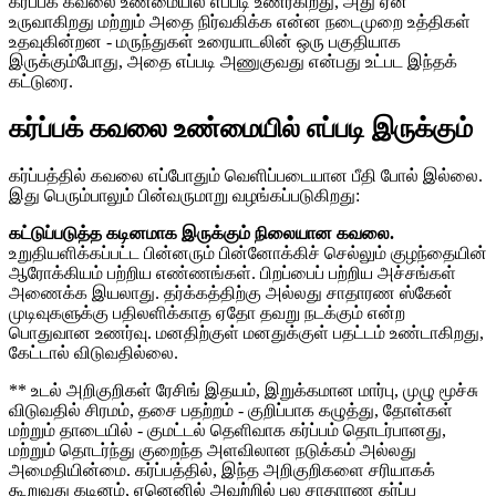
கர்ப்பக் கவலை உண்மையில் எப்படி உணர்கிறது, அது ஏன்
உருவாகிறது மற்றும் அதை நிர்வகிக்க என்ன நடைமுறை உத்திகள்
உதவுகின்றன - மருந்துகள் உரையாடலின் ஒரு பகுதியாக
இருக்கும்போது, ​​​​அதை எப்படி அணுகுவது என்பது உட்பட இந்தக்
கட்டுரை.
கர்ப்பக் கவலை உண்மையில் எப்படி இருக்கும்
கர்ப்பத்தில் கவலை எப்போதும் வெளிப்படையான பீதி போல் இல்லை.
இது பெரும்பாலும் பின்வருமாறு வழங்கப்படுகிறது:
கட்டுப்படுத்த கடினமாக இருக்கும் நிலையான கவலை.
உறுதியளிக்கப்பட்ட பின்னரும் பின்னோக்கிச் செல்லும் குழந்தையின்
ஆரோக்கியம் பற்றிய எண்ணங்கள். பிறப்பைப் பற்றிய அச்சங்கள்
அணைக்க இயலாது. தர்க்கத்திற்கு அல்லது சாதாரண ஸ்கேன்
முடிவுகளுக்கு பதிலளிக்காத ஏதோ தவறு நடக்கும் என்ற
பொதுவான உணர்வு. மனதிற்குள் மனதுக்குள் பதட்டம் உண்டாகிறது,
கேட்டால் விடுவதில்லை.
** உடல் அறிகுறிகள் ரேசிங் இதயம், இறுக்கமான மார்பு, முழு மூச்சு
விடுவதில் சிரமம், தசை பதற்றம் - குறிப்பாக கழுத்து, தோள்கள்
மற்றும் தாடையில் - குமட்டல் தெளிவாக கர்ப்பம் தொடர்பானது,
மற்றும் தொடர்ந்து குறைந்த அளவிலான நடுக்கம் அல்லது
அமைதியின்மை. கர்ப்பத்தில், இந்த அறிகுறிகளை சரியாகக்
கூறுவது கடினம், ஏனெனில் அவற்றில் பல சாதாரண கர்ப்ப