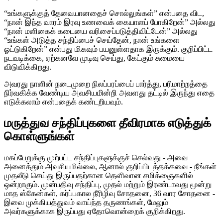
“உங்களுக்குத் தேவையானதைச் சொல்லுங்கள்” என்பதை விட,
“நான் இந்த வாரம் இரவு உணவைக் கையாளப் போகிறேன்” அல்லது
“நான் மளிகைக் கடையை வரிசைப்படுத்திவிட்டேன்” அல்லது
“உங்கள் அடுத்த சந்திப்பைச் செய்தேன், நான் உங்களை
ஓட்டுகிறேன்” என்பது மிகவும் பயனுள்ளதாக இருக்கும். குறிப்பிட்ட
நடவடிக்கை, ஏற்கனவே முடிவு செய்து, கேட்கும் சுமையை
விடுவிக்கிறது.
அவரது நாளின் நடைமுறை நிலப்பரப்பைப் பார்த்து, பரிமாற்றத்தை
நிர்வகிக்க வேண்டிய அவசியமின்றி அவளது தட்டில் இருந்து எதை
எடுக்கலாம் என்பதைக் கண்டறியவும்.
மருத்துவ சந்திப்புகளை தீவிரமாக எடுத்துக்
கொள்ளுங்கள்
மகப்பேறுக்கு முற்பட்ட சந்திப்புகளுக்குச் செல்வது - அவை
அனைத்தும் அவசியமில்லை, ஆனால் குறிப்பிடத்தக்கவை - நீங்கள்
முதலீடு செய்து இருப்பதற்கான தெளிவான சமிக்ஞைகளில்
ஒன்றாகும். முன்பதிவு சந்திப்பு, முதல் மற்றும் இரண்டாவது மூன்று
மாத ஸ்கேன்கள், கர்ப்பகால நீரிழிவு சோதனை, 36 வார சோதனை -
இவை முக்கியத்துவம் வாய்ந்த தருணங்கள், மேலும்
அவர்களுக்காக இருப்பது ஏதோவொன்றைக் குறிக்கிறது.