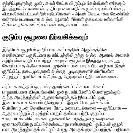
சந்திப்புகளுக்கு முன், அவர் கேட்க விரும்பும் கேள்விகள் ஏதேனும்
இருந்தால் கேளுங்கள். குறிப்புகளை எடுக்க முன்வரவும். பின்னர்,
விவாதிக்கப்பட்டவற்றில் ஈடுபடுங்கள் - அவள் செயலாக்க வேண்டும்
என்றால் உடனடியாக அல்ல, ஆனால் நீங்கள் தகவலை உள்வாங்கி
அக்கறை கொண்டீர்கள் என்பதைக் காட்டவும்.
குடும்ப சூழலை நிர்வகிக்கவும்
இந்தியச் சூழலில் குறிப்பாக, கர்ப்பத்தின் அழுத்தத்தின்
கணிசமான பகுதியானது கர்ப்பத்திலிருந்து அல்ல, ஆனால் அதைச்
சுற்றியுள்ள குடும்பம் மற்றும் சமூகச் சூழலில் இருந்து வருகிறது -
கோரப்படாத ஆலோசனை, முரண்பாடான பாரம்பரிய வழிகாட்டுதல்,
குறிப்பிட்ட நடைமுறைகள் அல்லது முடிவுகளைச் சுற்றியுள்ள
அழுத்தம், தாயின் உடல் அல்லது தேர்வுகள் பற்றிய வர்ணனை.
கர்ப்ப காலத்தில் ஒரு பங்குதாரர் செய்யக்கூடிய மிகவும்
பாதுகாப்பான விஷயங்களில் ஒன்று, கர்ப்பிணிப் பெண்ணுக்கும்
அந்த அழுத்தத்தின் ஆதாரங்களுக்கும் இடையில் ஒரு
இடையகமாக செயல்படுவதாகும். இதன் பொருள் உங்கள்
பெற்றோருடன் தெளிவான, நேரடி உரையாடல்களை — குறிப்பாக —
ஆதரவு மற்றும் அழுத்தம் மாறும் தன்மை பற்றி. குடும்ப
உரையாடல்களில் உங்கள் துணையின் மருத்துவ முடிவுகளை
குறைமதிப்பிற்கு உட்படுத்தக்கூடாது என்பதாகும். குடும்பச் சூழல்
மன அழுத்தத்தைக் கூட்டும் போது அதைக் குறைப்பதற்குப் பதிலாக