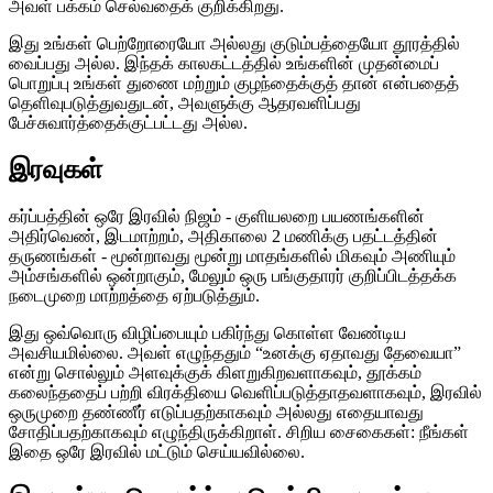
அவள் பக்கம் செல்வதைக் குறிக்கிறது.
இது உங்கள் பெற்றோரையோ அல்லது குடும்பத்தையோ தூரத்தில்
வைப்பது அல்ல. இந்தக் காலகட்டத்தில் உங்களின் முதன்மைப்
பொறுப்பு உங்கள் துணை மற்றும் குழந்தைக்குத் தான் என்பதைத்
தெளிவுபடுத்துவதுடன், அவளுக்கு ஆதரவளிப்பது
பேச்சுவார்த்தைக்குட்பட்டது அல்ல.
இரவுகள்
கர்ப்பத்தின் ஒரே இரவில் நிஜம் - குளியலறை பயணங்களின்
அதிர்வெண், இடமாற்றம், அதிகாலை 2 மணிக்கு பதட்டத்தின்
தருணங்கள் - மூன்றாவது மூன்று மாதங்களில் மிகவும் அணியும்
அம்சங்களில் ஒன்றாகும், மேலும் ஒரு பங்குதாரர் குறிப்பிடத்தக்க
நடைமுறை மாற்றத்தை ஏற்படுத்தும்.
இது ஒவ்வொரு விழிப்பையும் பகிர்ந்து கொள்ள வேண்டிய
அவசியமில்லை. அவள் எழுந்ததும் “உனக்கு ஏதாவது தேவையா”
என்று சொல்லும் அளவுக்குக் கிளறுகிறவளாகவும், தூக்கம்
கலைந்ததைப் பற்றி விரக்தியை வெளிப்படுத்தாதவளாகவும், இரவில்
ஒருமுறை தண்ணீர் எடுப்பதற்காகவும் அல்லது எதையாவது
சோதிப்பதற்காகவும் எழுந்திருக்கிறாள். சிறிய சைகைகள்: நீங்கள்
இதை ஒரே இரவில் மட்டும் செய்யவில்லை.