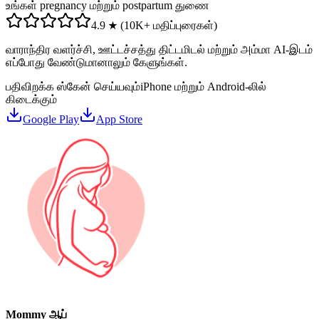
உங்கள் pregnancy மற்றும் postpartum துணை
4.9 ★ (10K+ மதிப்புரைகள்)
வாராந்திர வளர்ச்சி, ஊட்டச்சத்து திட்டமிடல் மற்றும் அம்மா AI-இடம்
எப்போது வேண்டுமானாலும் கேளுங்கள்.
பதிவிறக்க ஸ்கேன் செய்யவும்
iPhone மற்றும் Android-லில்
கிடைக்கும்
Google Play
App Store
Mommy ஆப்