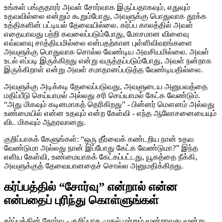
உங்கள் பங்குதாரர் அவள் சோர்வாக இருப்பதாகவும், எதுவும்
உதவவில்லை என்றும் கூறும்போது, ​​அவளுக்கு பொதுவாக தூக்க
உத்திகளின் பட்டியல் தேவையில்லை. கர்ப்ப காலத்தில் அவள்
எதையாவது பற்றி கவலைப்படும்போது, ​​மோசமான விளைவு
எவ்வளவு சாத்தியமில்லை என்பதற்கான புள்ளிவிவரங்களை
அவளுக்கு பொதுவாக சொல்ல வேண்டிய அவசியமில்லை. அவள்
உடல் எப்படி இருக்கிறது என்று வருத்தப்படும்போது, ​​அவள் நன்றாக
இருக்கிறாள் என்று அவள் சமாதானப்படுத்த வேண்டியதில்லை.
அவளுக்கு அடிக்கடி தேவைப்படுவது, அவளுடைய அனுபவத்தை
மதிப்பீடு செய்யாமல் அல்லது சரி செய்யாமல் கேட்க வேண்டும்.
“அது மிகவும் கடினமாகத் தெரிகிறது” - பின்னர் மௌனம் அல்லது
உண்மையில் என்ன உதவும் என்ற கேள்வி - எந்த ஆலோசனையையும்
விட மிகவும் ஆதரவானது.
குறிப்பாகக் கேளுங்கள்: “ஒரு தீர்வைக் கண்டறிய நான் உதவ
வேண்டுமா அல்லது நான் இப்போது கேட்க வேண்டுமா?” இந்த
எளிய கேள்வி, உண்மையாகக் கேட்கப்பட்டது, யூகத்தை நீக்கி,
அவளுக்குத் தேவையானதைச் சொல்ல அனுமதிக்கிறது.
கர்ப்பத்தில் “சோர்வு” என்றால் என்ன
என்பதைப் புரிந்து கொள்ளுங்கள்
கர்ப்பத்தின் சோர்வு - குறிப்பாக முதல் மற்றும் மூன்றாவது மூன்று