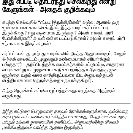
இது எப்படி தொடர்ந்து செல்கிறது என்று
கேளுங்கள் - அதைக் குறிக்கவும்
கடந்து செல்வதில் “எப்படி இருக்கிறீர்கள்” அல்ல, ஆனால் ஒரு
உண்மையான கால செக்-இன்: இந்த வாரம் கர்ப்பம் எப்படி
இருக்கிறது? எது கடினமாக இருந்தது? அவள் எதைப் பற்றி
யோசிக்கிறாள்? அவள் என்ன பயப்படுகிறாள்? அவள் எதைப் பற்றி
உற்சாகமாக இருக்கிறாள்?
கர்ப்பம் என்பது நாற்பது வாரங்களில் நீடித்த அனுபவமாகும், மேலும்
அந்தக் காலகட்டம் முழுவதும் உண்மையாகச் சரிபார்க்கும்
பங்குதாரர் - குறிப்பிடத்தக்க மைல்கற்களில் மட்டுமல்ல, சாதாரண
வாரங்களிலும் - முழுமையாக நிச்சயதார்த்தம் ஆவதற்கு முன்
குழந்தை வரும் வரை காத்திருப்பவரை விட அனுபவத்துடன்
வித்தியாசமான நெருக்கத்தை உருவாக்குகிறார்.
அந்த நெருக்கம் கட்டியெழுப்பத்தக்கது. குழந்தை அதற்குள்
வருகிறது.
இந்த கட்டுரை பொதுவான தகவல் நோக்கங்களுக்காக. ஒவ்வொரு
கர்ப்பமும் கூட்டாண்மையும் வித்தியாசமானது, மேலும் உங்கள் உறவு
மற்றும் உங்கள் துணையின் தனிப்பட்ட அனுபவத்திற்கு மிகவும்
முக்கியத்துவம் வாய்ந்த ஆதரவு இருக்கும்.