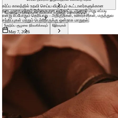
கர்ப்ப காலத்தில் உதவி செய்ய விரும்பும் கூட்டாளர்களுக்கான
நடைமுறை மற்றும் நேர்மையான வழிகாட்டி, ஆனால் அது எப்படி
4
மருத்துவ சந்திப்புகளை தீவிரமாக எடுத்துக் கொள்ளுங்கள்
என்று எப்போதும் தெரியாது - அறிகுறிகள், உணர்ச்சிகள், மருத்துவ
சந்திப்புகள் மற்றும் பெற்றோருக்கு ஒன்றாக மாறுதல்.
5
குடும்ப சூழலை நிர்வகிக்கவும்
6
இரவுகள்
May 7, 2026
7
இது எப்படி தொடர்ந்து செல்கிறது என்று கேளுங்கள் - அதைக் குறிக்கவும்