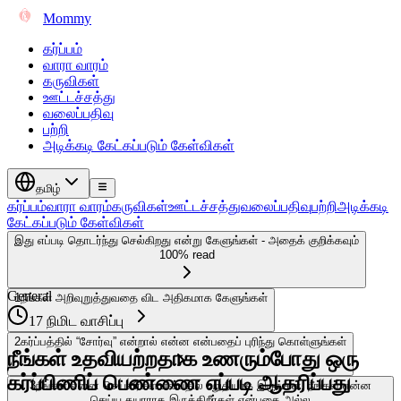
Mommy
கர்ப்பம்
வாரா வாரம்
கருவிகள்
ஊட்டச்சத்து
வலைப்பதிவு
பற்றி
அடிக்கடி கேட்கப்படும் கேள்விகள்
தமிழ்
கர்ப்பம்
வாரா வாரம்
கருவிகள்
ஊட்டச்சத்து
வலைப்பதிவு
பற்றி
அடிக்கடி
கேட்கப்படும் கேள்விகள்
இது எப்படி தொடர்ந்து செல்கிறது என்று கேளுங்கள் - அதைக் குறிக்கவும்
100% read
General
1
நீங்கள் அறிவுறுத்துவதை விட அதிகமாக கேளுங்கள்
17 நிமிட வாசிப்பு
2
கர்ப்பத்தில் “சோர்வு” என்றால் என்ன என்பதைப் புரிந்து கொள்ளுங்கள்
நீங்கள் உதவியற்றதாக உணரும்போது ஒரு
கர்ப்பிணிப் பெண்ணை எப்படி ஆதரிப்பது
3
நீங்கள் என்ன செய்வீர்கள் என்பதில் உறுதியாக இருங்கள், நீங்கள் என்ன
செய்ய தயாராக இருக்கிறீர்கள் என்பதை அல்ல