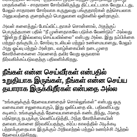
மாதங்களில் - சாதாரண சோர்விலிருந்து திட்டவட்டமாக வேறுபட்டது,
மேலும் சாதாரண சோர்வாக கருதுவது பங்குதாரர்கள் தற்செயலாக
அனுபவத்தை குறைக்கும் பொதுவான வழிகளில் ஒன்றாகும்.
அவள் களைத்துப் போய்விட்டதாகச் சொன்னால், அதற்குப்
பொருத்தமான பதில் “நீ முன்னதாகவே படுக்க வேண்டும்” அல்லது
“இன்று நீ இவ்வளவு செய்யவில்லை” என்பது அல்ல. இது நம்பிக்கை
மற்றும் தங்குமிடம். சோர்வு உடலியல் மற்றும் உண்மையானது, மேலும்
அது ஓய்வு மற்றும் அன்றாட வாழ்க்கையின் நடைமுறை
கோரிக்கைகளை அவளைத் தவிர வேறு ஒருவரால்
நிர்வகிக்கப்படுவதற்கு பதிலளிக்கிறது.
நீங்கள் என்ன செய்வீர்கள் என்பதில்
உறுதியாக இருங்கள், நீங்கள் என்ன செய்ய
தயாராக இருக்கிறீர்கள் என்பதை அல்ல
“உங்களுக்குத் தேவையானதைச் சொல்லுங்கள்” என்பது ஒரு
வகையான சலுகையாகும், இது ஒலிப்பதை விட பதிலளிப்பது
கடினம். உங்களுக்குத் தேவையானதைக் கண்டறிந்து, அதை
மற்றொரு நபருக்கு வெளிப்படுத்தி, அந்த கோரிக்கையின்
தளவாடங்களை நிர்வகிப்பதற்கு, கர்ப்ப காலத்தில் அடிக்கடி
பற்றாக்குறையாக இருக்கும் அறிவாற்றல் மற்றும் உணர்ச்சி ஆற்றல்
தேவைப்படுகிறது.